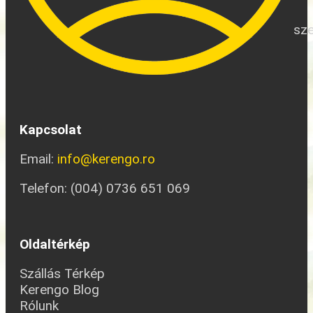
sze
Kapcsolat
Email:
info@kerengo.ro
Telefon: (004) 0736 651 069
Oldaltérkép
Szállás Térkép
Kerengo Blog
Rólunk