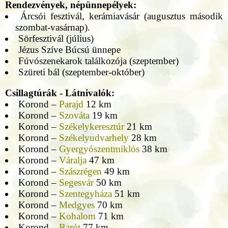
Rendezvények, népünnepélyek:
Árcsói fesztivál, kerámiavásár (augusztus második
szombat-vasárnap).
Sörfesztivál (július)
Jézus Szíve Búcsú ünnepe
Fúvószenekarok találkozója (szeptember)
Szüreti bál (szeptember-október)
Csillagtúrák - Látnivalók:
Korond –
Parajd
12 km
Korond –
Szováta
19 km
Korond –
Székelykeresztúr
21 km
Korond –
Székelyudvarhely
28 km
Korond –
Gyergyószentmiklós
38 km
Korond –
Váralja
47 km
Korond –
Szászrégen
49 km
Korond –
Segesvár
50 km
Korond –
Szentegyháza
51 km
Korond –
Medgyes
70 km
Korond –
Kohalom
71 km
Korond –
Barót
77 km