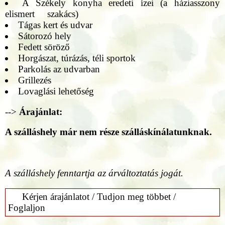
A Székely konyha eredeti ízei (a háziasszony
elismert szakács)
Tágas kert és udvar
Sátorozó hely
Fedett söröző
Horgászat, túrázás, téli sportok
Parkolás az udvarban
Grillezés
Lovaglási lehetőség
-->
Árajánlat:
A szálláshely már nem része szálláskínálatunknak.
A szálláshely fenntartja az árváltoztatás jogát.
Kérjen árajánlatot / Tudjon meg többet /
Foglaljon