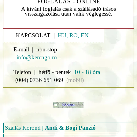
FOGLALÁS - ONLINE
A kívánt foglalás csak a szállásadó írásos
visszaigazolása után válik véglegessé.
KAPCSOLAT |
HU, RO, EN
E-mail | non-stop
info@kerengo.ro
Telefon | hétfő - péntek
10 - 18 óra
(004) 0736 651 069
(mobil)
Szállás Korond
|
Andi & Bogi Panzió