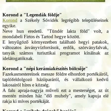
Korond a "Legendák földje"
Korond
a Székely Sóvidék legrégibb településeinek
egyike.
Neve hun eredetű. "Tündér lakta föld" volt, a
mondabeli Firtos és Tartod hegye között.
E lenyűgöző környezetben található hegyi patakok,
változatos ásványvízforrások, erdők, szórványfalvak,
tanyák számos turisztikai programot kínálnak az
idelátogatóknak.
Korond a "népi kerámiakészítés bölcsője"
Fazekasmestereinek messze földre elhordott portékáiról,
taplófeldolgozó háziiparáról, és vállalkozó kedvű
lakosairól híres e község.
A falu apraja-nagyja műveli ezt a mesterséget, az út
mentén minden ház "élő muhely", amely kapuja elé
rakja ki míves portékáját.