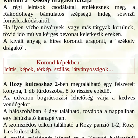
Korond a "székely drágakő hazája"
A régi leírások csodálattal emlékeznek meg, a
Rakodóhegy bámulatos szépségű hideg sósvizű
forráslerakódásairól.
Ha ilyen vízbe növények, vagy más tárgyak kerülnek,
rövid idő múlva kérges bevonat keletkezik ezeken.
A kivált anyag a híres korondi aragonit, a "székely
drágakő".
Korond képekben:
leírás, képek, térkép, szállás, látványosságok...
A
Rozy kulcsosház 2
-ben megtalálható egy felszerelt
konyha, 1 db fürdőszoba, 8 fő részére ebédlő.
Az udvaron bográcsozási lehetőség várja a kedves
vendégeket.
A hálószobában 4 ágy található, továbbá a nappaliban
egy lehúzható kanapé van.
A szomszédos telken található a Rozy panzió 1-2, Rozy
1-es kulcsosház.