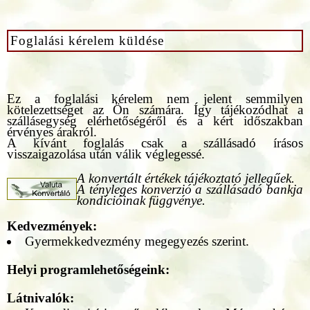
Foglalási kérelem küldése
Ez a foglalási kérelem nem jelent semmilyen
kötelezettséget az Ön számára. Így tájékozódhat a
szállásegység elérhetőségéről és a kért időszakban
érvényes árakról.
A kívánt foglalás csak a szállásadó írásos
visszaigazolása után válik véglegessé.
A konvertált értékek tájékoztató jellegűek.
A tényleges konverzió a szállásadó bankja
kondícióinak függvénye.
Kedvezmények:
Gyermekkedvezmény megegyezés szerint.
Helyi programlehetőségeink:
Látnivalók: