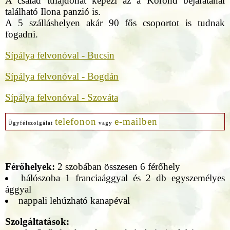
A család tulajdonát képezi az a Korond bejáratánál
található Ilona panzió is.
A 5 szálláshelyen akár 90 fős csoportot is tudnak
fogadni.
Sípálya felvonóval - Bucsin
Sípálya felvonóval - Bogdán
Sípálya felvonóval - Szováta
telefonon
e-mailben
Ügyfélszolgálat
vagy
Férőhelyek:
2 szobában összesen 6 férőhely
hálószoba 1 franciaággyal és 2 db egyszemélyes
ággyal
nappali lehúzható kanapéval
Szolgáltatások: