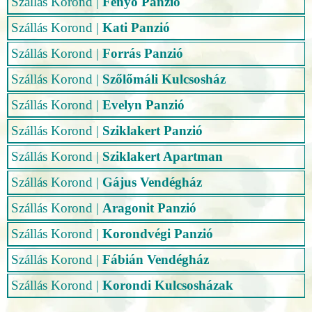
Szállás Korond
|
Fenyő Panzió
Szállás Korond
|
Kati Panzió
Szállás Korond
|
Forrás Panzió
Szállás Korond
|
Szőlőmáli Kulcsosház
Szállás Korond
|
Evelyn Panzió
Szállás Korond
|
Sziklakert Panzió
Szállás Korond
|
Sziklakert Apartman
Szállás Korond
|
Gájus Vendégház
Szállás Korond
|
Aragonit Panzió
Szállás Korond
|
Korondvégi Panzió
Szállás Korond
|
Fábián Vendégház
Szállás Korond
|
Korondi Kulcsosházak