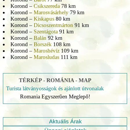
Korond –
Csikszereda
78 km
Korond –
Marosvásárhely
79 km
Korond –
Kiskapus
80 km
Korond –
Dicsoszentmárton
91 km
Korond –
Szentágota
91 km
Korond –
Balán
92 km
Korond –
Borszék
108 km
Korond –
Maroshévíz
109 km
Korond –
Marosludas
111 km
TÉRKÉP - ROMÁNIA - MAP
Turista látványosságok és ajánlott útvonalak
Romania Egyszerűen Meglepő!
Aktuális Árak