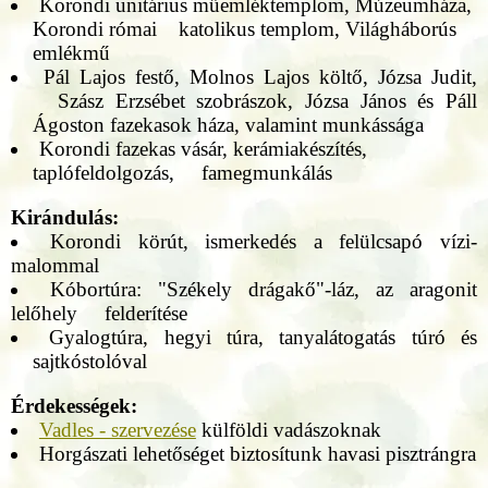
Korondi unitárius műemléktemplom, Múzeumháza,
Korondi római katolikus templom, Világháborús
emlékmű
Pál Lajos festő, Molnos Lajos költő, Józsa Judit,
Szász Erzsébet szobrászok, Józsa János és Páll
Ágoston fazekasok háza, valamint munkássága
Korondi fazekas vásár, kerámiakészítés,
taplófeldolgozás, famegmunkálás
Kirándulás:
Korondi körút, ismerkedés a felülcsapó vízi-
malommal
Kóbortúra: "Székely drágakő"-láz, az aragonit
lelőhely felderítése
Gyalogtúra, hegyi túra, tanyalátogatás túró és
sajtkóstolóval
Érdekességek:
Vadles - szervezése
külföldi vadászoknak
Horgászati lehetőséget biztosítunk havasi pisztrángra