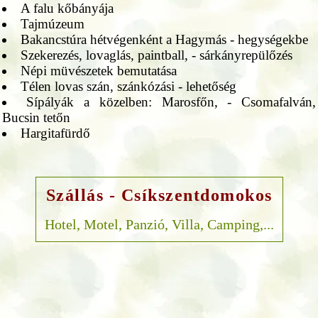
A falu kőbányája
Tajmúzeum
Bakancstúra hétvégenként a Hagymás - hegységekbe
Szekerezés, lovaglás, paintball, - sárkányrepülőzés
Népi müvészetek bemutatása
Télen lovas szán, szánkózási - lehetőség
Sípályák a közelben: Marosfőn, - Csomafalván,
Bucsin tetőn
Hargitafürdő
Szállás - Csíkszentdomokos
Hotel, Motel, Panzió, Villa, Camping,...