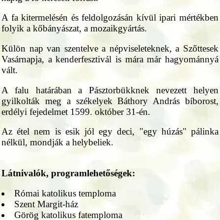
A fa kitermelésén és feldolgozásán kívül ipari mértékben
folyik a kőbányászat, a mozaikgyártás.
Külön nap van szentelve a népviseleteknek, a Szőttesek
Vasárnapja, a kenderfesztivál is mára már hagyománnyá
vált.
A falu határában a Pásztorbükknek nevezett helyen
gyilkolták meg a székelyek Báthory András bíborost,
erdélyi fejedelmet 1599. október 31-én.
Az étel nem is esik jól egy deci, "egy húzás" pálinka
nélkül, mondják a helybeliek.
Látnivalók, programlehetőségek:
Római katolikus temploma
Szent Margit-ház
Görög katolikus fatemploma