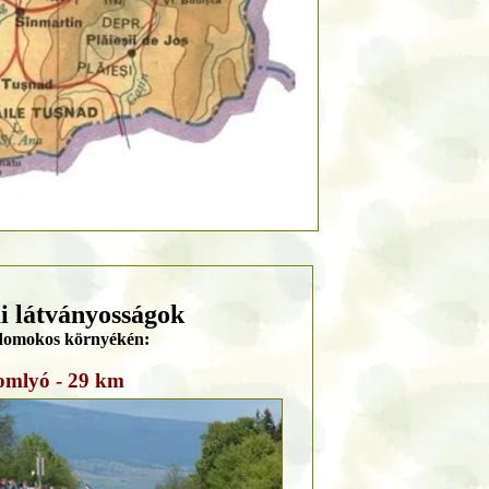
ai látványosságok
domokos környékén:
omlyó - 29 km