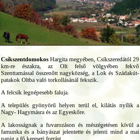
Csíkszentdomokos
Hargita megyében, Csíkszeredától 29
km-re északra, az Olt felső völgyében fekvő
Szenttamással összenőtt nagyközség, a Lok és Szádakút-
patakok Oltba való torkollásánál fekszik.
A felcsík legnépesebb faluja.
A település gyönyörű helyen terül el, kilátás nyílik a
Nagy- Hagymásra és az Egyeskőre.
A lakosságnak a fuvarozáson és mészégetésen kívül a
famunka és a bányászat jelentette és jelenti mind a mai
napig a fő kereseti forrást.