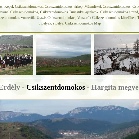
s, Képek Csíkszentdomokos, Csíkszentdomokos térkép, Müemlékek Csíkszentdomokos, Csík
tvonal Csíkszentdomokos, Csíkszentdomokos Turisztikai ajánlatok, Csíkszentdomokos strand,
kszentdomokos vonzerők, Utazás Csíkszentdomokos, Vonzerők Csíkszentdomokos közelében, 
Sípályák, sípálya, Csíkszentdomokos Map
Erdély -
Csíkszentdomokos
- Hargita megye