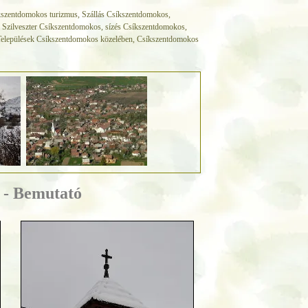
szentdomokos turizmus, Szállás Csíkszentdomokos,
 Szilveszter Csíkszentdomokos, sízés Csíkszentdomokos,
Települések Csíkszentdomokos közelében, Csíkszentdomokos
 - Bemutató