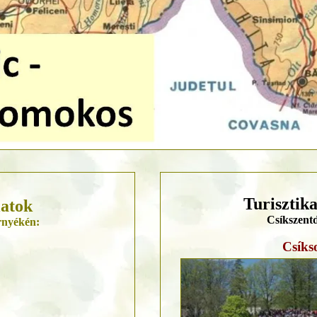
Turisztik
latok
Csíkszent
rnyékén:
Csíks