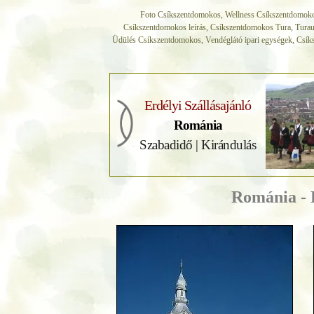
Foto Csíkszentdomokos, Wellness Csíkszentdomoko
Csíkszentdomokos leírás, Csíkszentdomokos Tura, Turau
Üdülés Csíkszentdomokos, Vendéglátó ipari egységek, Csí
Erdélyi Szállásajánló
Románia
Szabadidő | Kirándulás
Románia - 