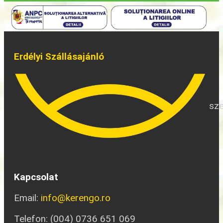
Erdélyi Szállásajánló
sze
Kapcsolat
Email:
info@kerengo.ro
Telefon: (004) 0736 651 069