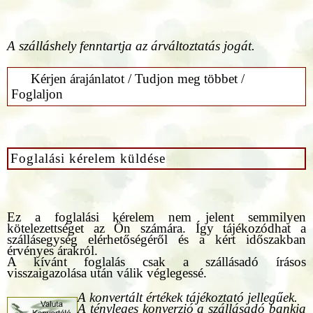
A szálláshely fenntartja az árváltoztatás jogát.
Kérjen árajánlatot / Tudjon meg többet /
Foglaljon
Foglalási kérelem küldése
Ez a foglalási kérelem nem jelent semmilyen
kötelezettséget az Ön számára. Így tájékozódhat a
szállásegység elérhetőségéről és a kért időszakban
érvényes árakról.
A kívánt foglalás csak a szállásadó írásos
visszaigazolása után válik véglegessé.
A konvertált értékek tájékoztató jellegűek.
A tényleges konverzió a szállásadó bankja