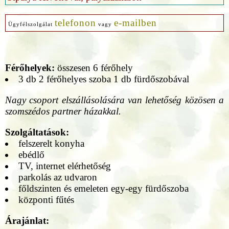
telefonon
e-mailben
Ügyfélszolgálat
vagy
Férőhelyek:
összesen 6 férőhely
3 db 2 férőhelyes szoba 1 db fürdőszobával
Nagy csoport elszállásolására van lehetőség közösen a
szomszédos partner házakkal.
Szolgáltatások:
felszerelt konyha
ebédlő
TV, internet elérhetőség
parkolás az udvaron
főldszinten és emeleten egy-egy fürdőszoba
központi fűtés
Árajánlat: