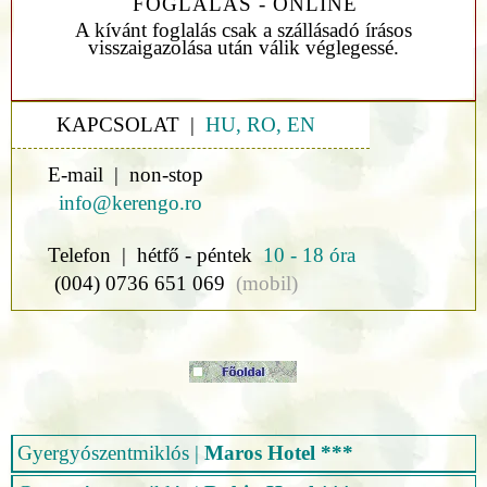
FOGLALÁS - ONLINE
A kívánt foglalás csak a szállásadó írásos
visszaigazolása után válik véglegessé.
KAPCSOLAT |
HU, RO, EN
E-mail | non-stop
info@kerengo.ro
Telefon | hétfő - péntek
10 - 18 óra
(004) 0736 651 069
(mobil)
Gyergyószentmiklós
|
Maros Hotel ***