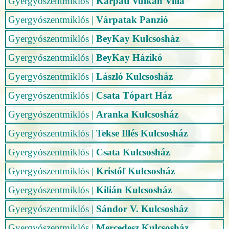
Gyergyószentmiklós
|
Kárpáti Vulkán Villa
Gyergyószentmiklós
|
Várpatak Panzió
Gyergyószentmiklós
|
BeyKay Kulcsosház
Gyergyószentmiklós
|
BeyKay Házikó
Gyergyószentmiklós
|
László Kulcsosház
Gyergyószentmiklós
|
Csata Tópart Ház
Gyergyószentmiklós
|
Aranka Kulcsosház
Gyergyószentmiklós
|
Tekse Illés Kulcsosház
Gyergyószentmiklós
|
Csata Kulcsosház
Gyergyószentmiklós
|
Kristóf Kulcsosház
Gyergyószentmiklós
|
Kilián Kulcsosház
Gyergyószentmiklós
|
Sándor V. Kulcsosház
Gyergyószentmiklós
|
Mercedesz Kulcsosház