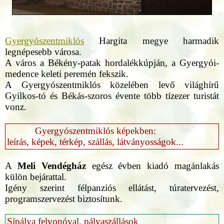
Gyergyószentmiklós
Hargita megye harmadik
legnépesebb városa.
A város a Békény-patak hordalékkúpján, a Gyergyói-
medence keleti peremén fekszik.
A Gyergyószentmiklós közelében levő világhírű
Gyilkos-tó és Békás-szoros évente több tízezer turistát
vonz.
Gyergyószentmiklós képekben:
leírás, képek, térkép, szállás, látványosságok...
A
Meli Vendégház
egész évben kiadó magánlakás
külön bejárattal.
Igény szerint félpanziós ellátást, túratervezést,
programszervezést biztosítunk.
Sípálya felvonóval, pályaszállások