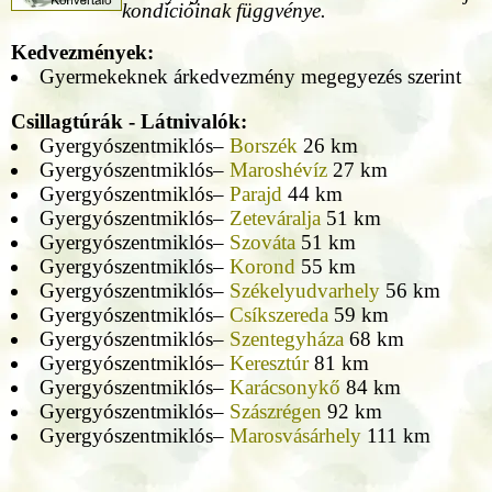
kondícióinak függvénye.
Kedvezmények:
Gyermekeknek árkedvezmény megegyezés szerint
Csillagtúrák - Látnivalók:
Gyergyószentmiklós–
Borszék
26 km
Gyergyószentmiklós–
Maroshévíz
27 km
Gyergyószentmiklós–
Parajd
44 km
Gyergyószentmiklós–
Zeteváralja
51 km
Gyergyószentmiklós–
Szováta
51 km
Gyergyószentmiklós–
Korond
55 km
Gyergyószentmiklós–
Székelyudvarhely
56 km
Gyergyószentmiklós–
Csíkszereda
59 km
Gyergyószentmiklós–
Szentegyháza
68 km
Gyergyószentmiklós–
Keresztúr
81 km
Gyergyószentmiklós–
Karácsonykő
84 km
Gyergyószentmiklós–
Szászrégen
92 km
Gyergyószentmiklós–
Marosvásárhely
111 km