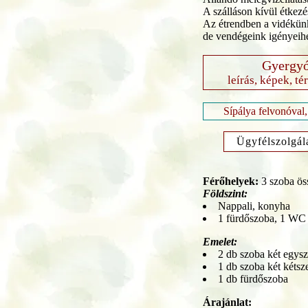
A szálláson kívül étkezés
Az étrendben a vidékün
de vendégeink igényeihe
Gyergyó
leírás, képek, té
Sípálya felvonóval,
Ügyfélszolgál
Férőhelyek:
3 szoba ös
Földszint:
Nappali, konyha
1 fürdőszoba, 1 WC
Emelet:
2 db szoba két egys
1 db szoba két kéts
1 db fürdőszoba
Árajánlat: