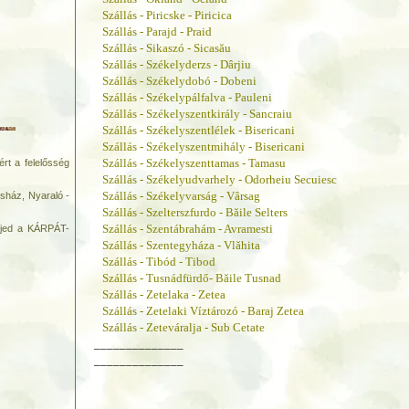
Szállás - Piricske - Piricica
Szállás - Parajd - Praid
Szállás - Sikaszó - Sicasău
Szállás - Székelyderzs - Dârjiu
Szállás - Székelydobó - Dobeni
Szállás - Székelypálfalva - Pauleni
Szállás - Székelyszentkirály - Sancraiu
Szállás - Székelyszentlélek - Bisericani
Szállás - Székelyszentmihály - Bisericani
Szállás - Székelyszenttamas - Tamasu
rt a felelősség
Szállás - Székelyudvarhely - Odorheiu Secuiesc
Szállás - Székelyvarság - Vârsag
osház, Nyaraló -
Szállás - Szelterszfurdo - Băile Selters
Szállás - Szentábrahám - Avramesti
jed a KÁRPÁT-
Szállás - Szentegyháza - Vlăhita
Szállás - Tibód - Tibod
Szállás - Tusnádfürdő- Băile Tusnad
Szállás - Zetelaka - Zetea
Szállás - Zetelaki Víztározó - Baraj Zetea
Szállás - Zeteváralja - Sub Cetate
______________
______________