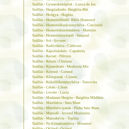
Szállás - Gyimesközéplok - Lunca de Jos
Szállás - Hargitafurdo- Harghita-Băi
Szállás - Hodgya - Hoghia
Szállás - Homoródfürdő- Băile Homorod
Szállás - Homoródkarácsonyfalva - Craciunel
Szállás - Homoródszentmárton - Martinis
Szállás - Homoródszentpál - Sanpaul
Szállás - Ivó - Izvoare
Szállás - Kadicsfalva - Cădiceni
Szállás - Kápolnásfalu - Capalnita
Szállás - Kecset - Păltinis
Szállás - Kénos - Chinusu
Szállás - Kismedesér - Medisoru Mic
Szállás - Korond - Corund
Szállás - Kőrispatak - Criseni
Szállás - Küküllőkeményfalva - Tarnovita
Szállás - Libán - Liban
Szállás - Lövéte - Lueta
Szállás - Madarasi Hargita - Harghita Mădăras
Szállás - Máréfalva - Satu Mare
Szállás - Máréfalvi-patak - Pârâu Satu Mare
Szállás - Marosfő - Izvorul Muresului
Szállás - Maroshévíz - Toplita
Szállás - Nyikómalomfalva - Morareni
Szállás - Oklánd - Ocland