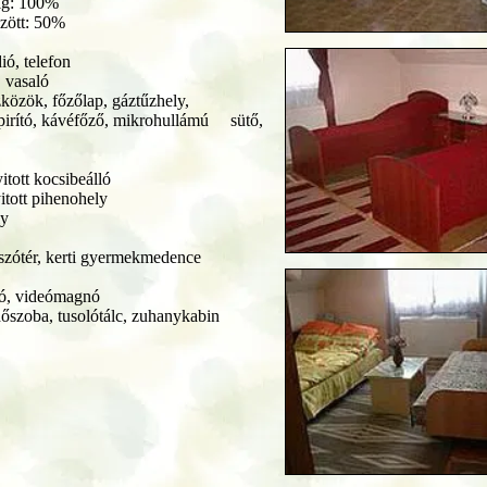
ig: 100%
zött: 50%
dió, telefon
 vasaló
közök, főzőlap, gáztűzhely,
irító, kávéfőző, mikrohullámú sütő,
itott kocsibeálló
itott pihenohely
ly
tszótér, kerti gyermekmedence
ió, videómagnó
őszoba, tusolótálc, zuhanykabin