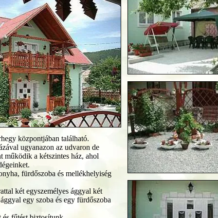
egy központjában található.
házával ugyanazon az udvaron de
t működik a kétszintes ház, ahol
dégeinket.
konyha, fürdőszoba és mellékhelyiség
attal két egyszemélyes ággyal két
 ággyal egy szoba és egy fürdőszoba
és fűtést biztosítunk.