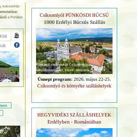
ng, kulcsosház-
emutatása:
CsíksomlyóI PÜNKÖSDI BÚCSÚ
áció
a Portálon
1000 Erdélyi Búcsús Szállás
klat
sát
Pünkösdi zarándoklat Csíksomlyón
településbemutató, képek, látnivalók
Ünnepi program:
2026. május 22-25.
Csíksomlyó és környéke szálláshelyek
latok
HEGYVIDÉKI SZÁLLÁSHELYEK
Erdélyben - Romániában