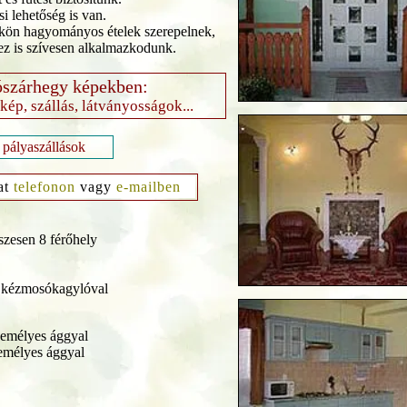
i lehetőség is van.
kön hagyományos ételek szerepelnek,
z is szívesen alkalmazkodunk.
szárhegy képekben:
rkép, szállás, látványosságok...
 pályaszállások
at
telefonon
vagy
e-mailben
szesen 8 férőhely
 kézmosókagylóval
zemélyes ággyal
zemélyes ággyal