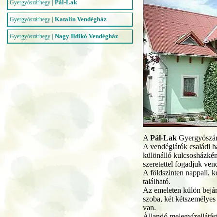
|
Pál-Lak
Gyergyószárhegy
|
Katalin Vendégház
Gyergyószárhegy
|
Nagy Ildikó Vendégház
Gyergyószárhegy
A
Pál-Lak
Gyergyószárh
A vendéglátók családi 
különálló kulcsosházkén
szeretettel fogadjuk ven
A földszinten nappali, 
található.
Az emeleten külön bejár
szoba, két kétszemélyes
van.
Állandó melegvízellátást 