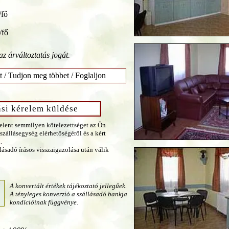
/fő
/fő
az árváltoztatás jogát.
t / Tudjon meg többet / Foglaljon
ási kérelem küldése
jelent semmilyen kötelezettséget az Ön
szállásegység elérhetőségéről és a kért
.
llásadó írásos visszaigazolása után válik
A konvertált értékek tájékoztató jellegűek.
A tényleges konverzió a szállásadó bankja
kondícióinak függvénye.