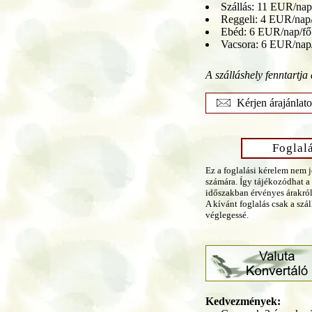
Szállás: 11 EUR/nap
Reggeli: 4 EUR/nap
Ebéd: 6 EUR/nap/fő
Vacsora: 6 EUR/nap
A szálláshely fenntartja 
Kérjen árajánlato
Foglal
Ez a foglalási kérelem nem 
számára. Így tájékozódhat a 
időszakban érvényes árakról
A kívánt foglalás csak a szá
véglegessé.
Kedvezmények: