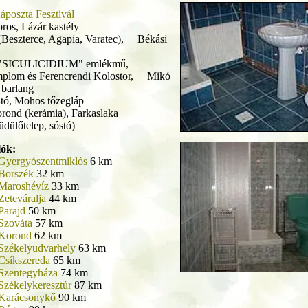
poszta Fesztivál
ros, Lázár kastély
(Beszterce, Agapia, Varatec), Békási
i "SICULICIDIUM" emlékmű,
lom és Ferencrendi Kolostor, Mikó
 barlang
tó, Mohos tőzegláp
orond (kerámia), Farkaslaka
ülőtelep, sóstó)
lók:
Gyergyószentmiklós
6 km
Borszék
32 km
Maroshévíz
33 km
Zeteváralja
44 km
Parajd
50 km
Szováta
57 km
Korond
62 km
Székelyudvarhely
63 km
Csíkszereda
65 km
Szentegyháza
74 km
Székelykeresztúr
87 km
Karácsonykő
90 km