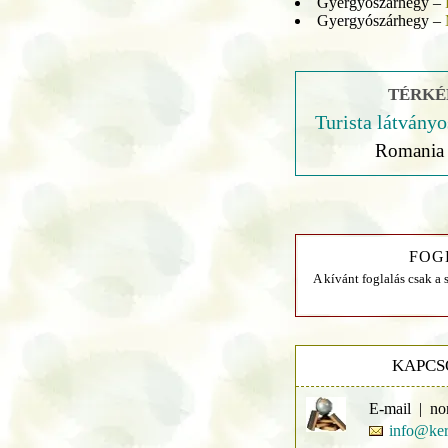
Gyergyószárhegy –
Gyergyószárhegy –
TÉRKÉP
Turista látványo
Romania 
FOG
A kívánt foglalás csak a 
KAPCS
E-mail | no
info@ker