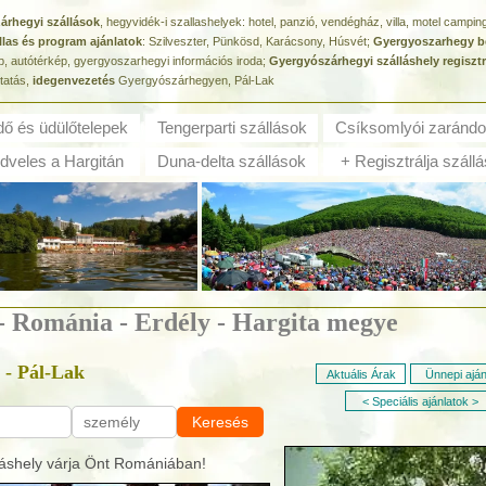
zárhegyi szállások
, hegyvidék-i szallashelyek: hotel, panzió, vendégház, villa, motel campi
llas és program ajánlatok
: Szilveszter, Pünkösd, Karácsony, Húsvét;
Gyergyoszarhegy b
p, autótérkép, gyergyoszarhegyi információs iroda;
Gyergyószárhegyi szálláshely regisztr
ztatás,
idegenvezetés
Gyergyószárhegyen, Pál-Lak
dő és ü
dülőtelepek
Tengerparti szállások
Csíksomlyói zarándo
veles a Hargitán
Duna-delta szállások
+ Regisztrálja szállá
 - Románia - Erdély - Hargita megye
- Pál-Lak
Aktuális Árak
Ünnepi aján
< Speciális ajánlatok >
Keresés
áshely várja Önt Romániában!