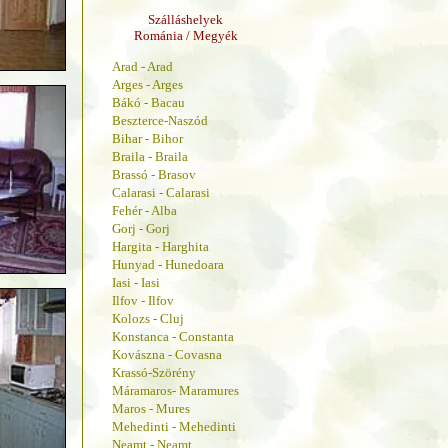
Szálláshelyek
Románia / Megyék
Arad - Arad
Arges - Arges
Bákó - Bacau
Beszterce-Naszód
Bihar - Bihor
Braila - Braila
Brassó - Brasov
Calarasi - Calarasi
Fehér - Alba
Gorj - Gorj
Hargita - Harghita
Hunyad - Hunedoara
Iasi - Iasi
Ilfov - Ilfov
Kolozs - Cluj
Konstanca - Constanta
Kovászna - Covasna
Krassó-Szörény
Máramaros- Maramures
Maros - Mures
Mehedinti - Mehedinti
Neamt - Neamt