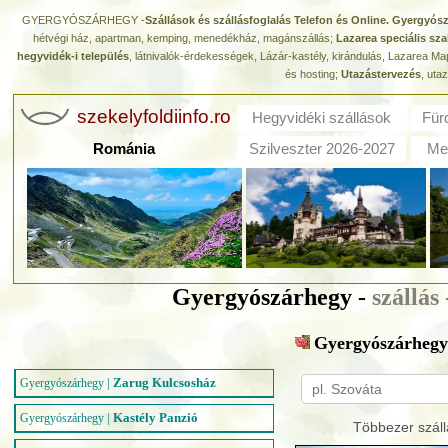
GYERGYÓSZÁRHEGY -
Szállások és szállásfoglalás Telefon és Online. Gyergyós
hétvégi ház, apartman, kemping, menedékház, magánszállás;
Lazarea speciális sza
hegyvidék-i település
, látnivalók-érdekességek, Lázár-kastély, kirándulás, Lazarea Ma
és hosting;
Utazástervezés
, uta
szekelyfoldiinfo.ro
Hegyvidéki szállások
Für
Románia
Szilveszter 2026-2027
Med
Gyergyószárhegy -
szállás
Gyergyószárhegy
|
Zarug Kulcsosház
Gyergyószárhegy
|
Kastély Panzió
Gyergyószárhegy
Többezer száll