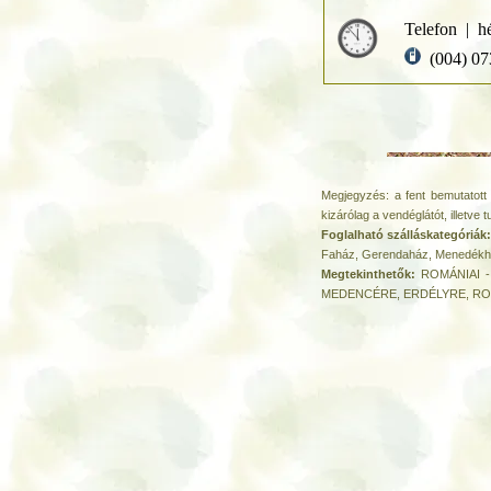
Telefon | h
(004) 07
Megjegyzés: a fent bemutatott 
kizárólag a vendéglátót, illetve t
Foglalható szálláskategóriák
Faház, Gerendaház, Menedékhá
Megtekinthetők:
ROMÁNIAI - 
MEDENCÉRE, ERDÉLYRE, RO