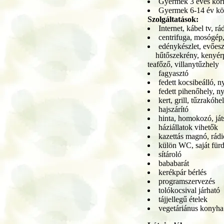
Gyermek 3 éves kor
Gyermek 6-14 év kö
Szolgáltatások:
Internet, kábel tv, rá
centrifuga, mosógép,
edénykészlet, evőesz
hűtőszekrény, kenyérp
teafőző, villanytűzhely
fagyasztó
fedett kocsibeálló, ny
fedett pihenőhely, ny
kert, grill, tűzrakóhe
hajszárító
hinta, homokozó, já
háziállatok vihetők
kazettás magnó, rád
külön WC, saját fürd
sítároló
bababarát
kerékpár bérlés
programszervezés
tolókocsival járható
tájjellegű ételek
vegetáriánus konyha