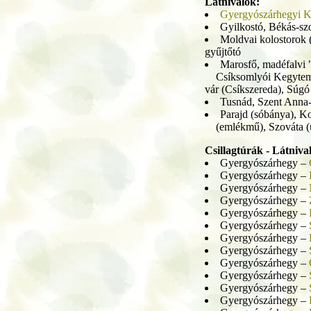
Látnivalók:
Gyergyószárhegyi Ká
Gyilkostó, Békás-szo
Moldvai kolostorok 
gyűjtőtó
Marosfő, madéfalv
Csíksomlyói Kegytemp
vár (Csíkszereda), Súgó
Tusnád, Szent Anna-
Parajd (sóbánya), K
(emlékmű), Szováta (üd
Csillagtúrák - Látniva
Gyergyószárhegy –
Gyergyószárhegy –
Gyergyószárhegy –
Gyergyószárhegy –
Gyergyószárhegy –
Gyergyószárhegy –
Gyergyószárhegy –
Gyergyószárhegy –
Gyergyószárhegy –
Gyergyószárhegy –
Gyergyószárhegy –
Gyergyószárhegy –