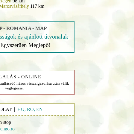
Régen
98 km
Marosvásárhely
117 km
 - ROMÁNIA - MAP
sságok és ajánlott útvonalak
Egyszerűen Meglepő!
LALÁS - ONLINE
szállásadó írásos visszaigazolása után válik
véglegessé.
OLAT |
HU, RO, EN
n-stop
engo.ro