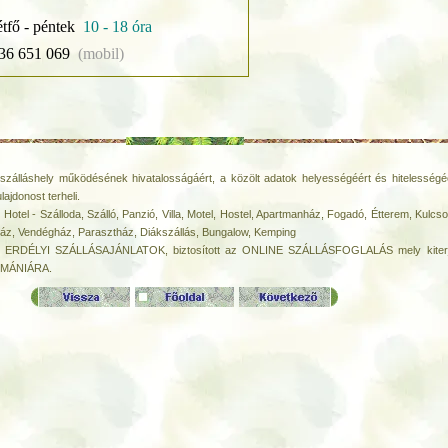
étfő - péntek
10 - 18 óra
36 651 069
(mobil)
szálláshely működésének hivatalosságáért, a közölt adatok helyességéért és hitelességéé
ulajdonost terheli.
:
Hotel - Szálloda, Szálló, Panzió, Villa, Motel, Hostel, Apartmanház, Fogadó, Étterem, Kulcs
z, Vendégház, Parasztház, Diákszállás, Bungalow, Kemping
ERDÉLYI SZÁLLÁSAJÁNLATOK, biztosított az ONLINE SZÁLLÁSFOGLALÁS mely kiter
MÁNIÁRA.