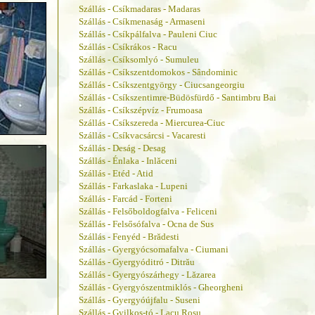
Szállás - Csíkmadaras - Madaras
Szállás - Csíkmenaság - Armaseni
Szállás - Csíkpálfalva - Pauleni Ciuc
Szállás - Csíkrákos - Racu
Szállás - Csíksomlyó - Sumuleu
Szállás - Csíkszentdomokos - Sândominic
Szállás - Csíkszentgyörgy - Ciucsangeorgiu
Szállás - Csíkszentimre-Büdösfürdő - Santimbru Bai
Szállás - Csíkszépvíz - Frumoasa
Szállás - Csíkszereda - Miercurea-Ciuc
Szállás - Csíkvacsárcsi - Vacaresti
Szállás - Deság - Desag
Szállás - Énlaka - Inlăceni
Szállás - Etéd - Atid
Szállás - Farkaslaka - Lupeni
Szállás - Farcád - Forteni
Szállás - Felsőboldogfalva - Feliceni
Szállás - Felsősófalva - Ocna de Sus
Szállás - Fenyéd - Brădesti
Szállás - Gyergyócsomafalva - Ciumani
Szállás - Gyergyóditró - Ditrău
Szállás - Gyergyószárhegy - Lăzarea
Szállás - Gyergyószentmiklós - Gheorgheni
Szállás - Gyergyóújfalu - Suseni
Szállás - Gyilkos-tó - Lacu Rosu