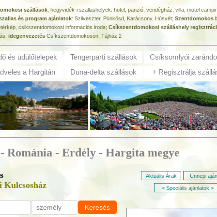
tdomokosi szállások
, hegyvidék-i szallashelyek: hotel, panzió, vendégház, villa, motel camp
szallas és program ajánlatok
: Szilveszter, Pünkösd, Karácsony, Húsvét;
Szentdomokos b
ótérkép, csikszentdomokosi információs iroda;
Csíkszentdomokosi szálláshely regisztrác
tás,
idegenvezetés
Csíkszentdomokoson, Tájház 2
dő és ü
dülőtelepek
Tengerparti szállások
Csíksomlyói zarándo
veles a Hargitán
Duna-delta szállások
+ Regisztrálja szállá
s - Románia - Erdély - Hargita megye
s
Aktuális Árak
Ünnepi aján
i Kulcsosház
< Speciális ajánlatok >
Keresés