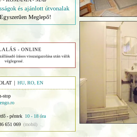
sságok és ajánlott útvonalak
Egyszerűen Meglepő!
LALÁS - ONLINE
szállásadó írásos visszaigazolása után válik
véglegessé.
OLAT |
HU, RO, EN
n-stop
engo.ro
tfő - péntek
10 - 18 óra
36 651 069
(mobil)