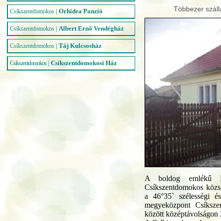
Többezer száll
|
Orhidea Panzió
Csíkszentdomokos
|
Albert Ernő Vendégház
Csíkszentdomokos
|
Táj Kulcsosház
Csíkszentdomokos
|
Csíkszentdomokosi Ház
Csíkszentdomokos
A boldog emlékű Má
Csíkszentdomokos közsé
a 46°35` szélességi é
megyeközpont Csíksze
között középtávolságon 