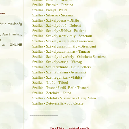
Szállás - Piricske - Piricica
Szállás - Parajd - Praid
Szállás - Sikaszó - Sicasău
Szállás - Székelyderzs - Dârjiu
rt a felelősség
Szállás - Székelydobó - Dobeni
Szállás - Székelypálfalva - Pauleni
ó, Apartmanház,
Szállás - Székelyszentkirály - Sancraiu
g
Szállás - Székelyszentlélek - Bisericani
ott az
ONLINE
Szállás - Székelyszentmihály - Bisericani
Szállás - Székelyszenttamas - Tamasu
Szállás - Székelyudvarhely - Odorheiu Secuiesc
Szállás - Székelyvarság - Vârsag
Szállás - Szelterszfurdo - Băile Selters
Szállás - Szentábrahám - Avramesti
Szállás - Szentegyháza - Vlăhita
Szállás - Tibód - Tibod
Szállás - Tusnádfürdő- Băile Tusnad
Szállás - Zetelaka - Zetea
Szállás - Zetelaki Víztározó - Baraj Zetea
Szállás - Zeteváralja - Sub Cetate
______________
______________