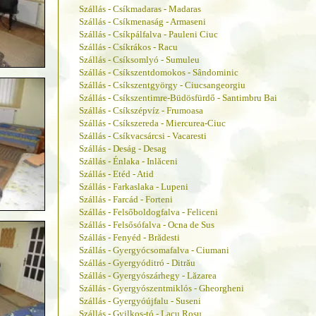
Szállás - Csíkmadaras - Madaras
Szállás - Csíkmenaság - Armaseni
Szállás - Csíkpálfalva - Pauleni Ciuc
Szállás - Csíkrákos - Racu
Szállás - Csíksomlyó - Sumuleu
Szállás - Csíkszentdomokos - Sândominic
Szállás - Csíkszentgyörgy - Ciucsangeorgiu
Szállás - Csíkszentimre-Büdösfürdő - Santimbru Bai
Szállás - Csíkszépvíz - Frumoasa
Szállás - Csíkszereda - Miercurea-Ciuc
Szállás - Csíkvacsárcsi - Vacaresti
Szállás - Deság - Desag
Szállás - Énlaka - Inlăceni
Szállás - Etéd - Atid
Szállás - Farkaslaka - Lupeni
Szállás - Farcád - Forteni
Szállás - Felsőboldogfalva - Feliceni
Szállás - Felsősófalva - Ocna de Sus
Szállás - Fenyéd - Brădesti
Szállás - Gyergyócsomafalva - Ciumani
Szállás - Gyergyóditró - Ditrău
Szállás - Gyergyószárhegy - Lăzarea
Szállás - Gyergyószentmiklós - Gheorgheni
Szállás - Gyergyóújfalu - Suseni
Szállás - Gyilkos-tó - Lacu Rosu