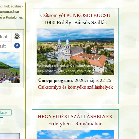
ing, kulcsosház-
emutatása:
CsíksomlyóI PÜNKÖSDI BÚCSÚ
ió
a Portálon és
1000 Erdélyi Búcsús Szállás
klat
sát
Pünkösdi zarándoklat Csíksomlyón
településbemutató, képek, látnivalók
Ünnepi program:
2026. május 22-25.
Csíksomlyó és környéke szálláshelyek
latok
HEGYVIDÉKI SZÁLLÁSHELYEK
Erdélyben - Romániában