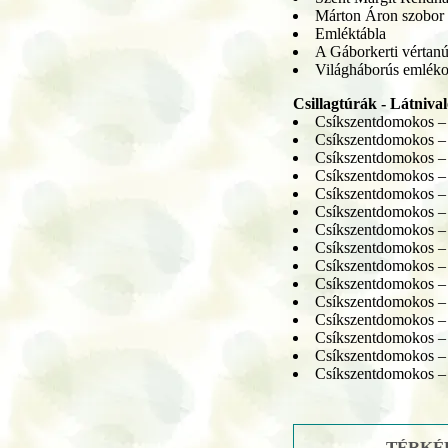
Márton Áron szobor 
Emléktábla
A Gáborkerti vértan
Világháborús emléko
Csillagtúrák - Látniva
Csíkszentdomokos 
Csíkszentdomokos 
Csíkszentdomokos 
Csíkszentdomokos 
Csíkszentdomokos 
Csíkszentdomokos 
Csíkszentdomokos 
Csíkszentdomokos 
Csíkszentdomokos 
Csíkszentdomokos 
Csíkszentdomokos 
Csíkszentdomokos 
Csíkszentdomokos 
Csíkszentdomokos 
Csíkszentdomokos 
TÉRKÉP