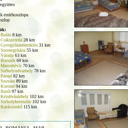
együttes
úk emlékoszlopa
szlop
lók:
–
Balán
8 km
–
Csikszereda
28 km
–
Gyergyószentmiklós
31 km
–
Szentegyháza
55 km
–
Váralja
63 km
–
Borszék
69 km
–
Maroshévíz
70 km
–
Székelyudvarhely
78 km
–
Parajd
82 km
–
Szováta
89 km
–
Korond
94 km
–
Barót
97 km
–
Kézdivásárhely
102 km
–
Székelykeresztúr
102 km
–
Karácsonkő
115 km
 - ROMÁNIA - MAP