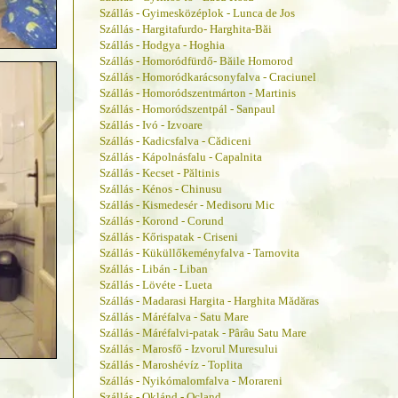
Szállás - Gyimesközéplok - Lunca de Jos
Szállás - Hargitafurdo- Harghita-Băi
Szállás - Hodgya - Hoghia
Szállás - Homoródfürdő- Băile Homorod
Szállás - Homoródkarácsonyfalva - Craciunel
Szállás - Homoródszentmárton - Martinis
Szállás - Homoródszentpál - Sanpaul
Szállás - Ivó - Izvoare
Szállás - Kadicsfalva - Cădiceni
Szállás - Kápolnásfalu - Capalnita
Szállás - Kecset - Păltinis
Szállás - Kénos - Chinusu
Szállás - Kismedesér - Medisoru Mic
Szállás - Korond - Corund
Szállás - Kőrispatak - Criseni
Szállás - Küküllőkeményfalva - Tarnovita
Szállás - Libán - Liban
Szállás - Lövéte - Lueta
Szállás - Madarasi Hargita - Harghita Mădăras
Szállás - Máréfalva - Satu Mare
Szállás - Máréfalvi-patak - Pârâu Satu Mare
Szállás - Marosfő - Izvorul Muresului
Szállás - Maroshévíz - Toplita
Szállás - Nyikómalomfalva - Morareni
Szállás - Oklánd - Ocland