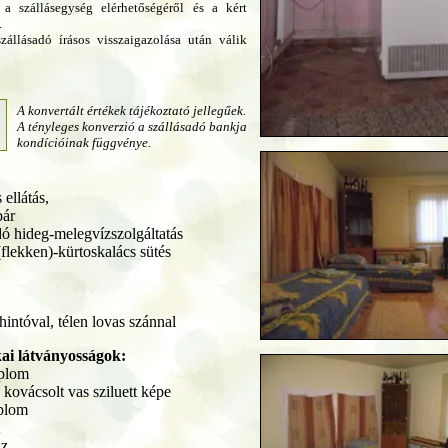
 a szállásegység elérhetőségéről és a kért
.
zállásadó írásos visszaigazolása után válik
A konvertált értékek tájékoztató jellegűek.
A tényleges konverzió a szállásadó bankja
kondícióinak függvénye.
 ellátás,
bár
dó hideg-melegvízszolgáltatás
flekken)-kürtoskalács sütés
hintóval, télen lovas szánnal
ai látványosságok:
mplom
ovácsolt vas sziluett képe
plom
áz