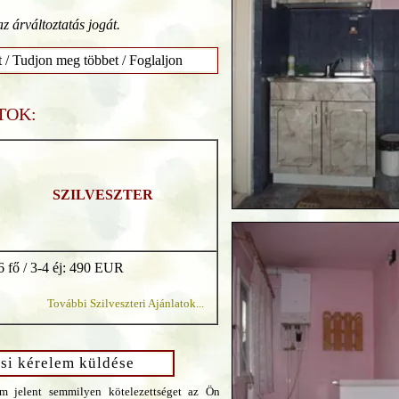
az árváltoztatás jogát.
t / Tudjon meg többet / Foglaljon
TOK:
SZILVESZTER
 6 fő / 3-4 éj: 490 EUR
További Szilveszteri Ajánlatok...
si kérelem küldése
m jelent semmilyen kötelezettséget az Ön