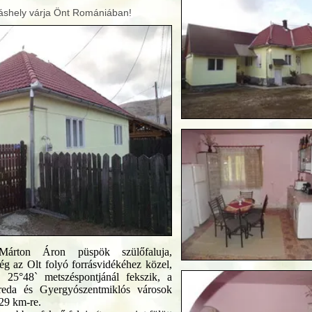
áshely várja Önt Romániában!
rton Áron püspök szülőfaluja,
g az Olt folyó forrásvidékéhez közel,
s 25°48` metszéspontjánál fekszik, a
reda és Gyergyószentmiklós városok
29 km-re.