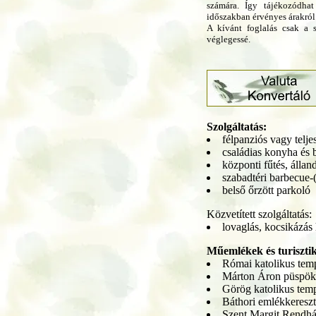
számára. Így tájékozódhat
időszakban érvényes árakról
A kívánt foglalás csak a s
véglegessé.
Szolgáltatás:
félpanziós vagy teljes
családias konyha és 
központi fűtés, állan
szabadtéri barbecue-(
belső őrzött parkoló
Közvetített szolgáltatás:
lovaglás, kocsikázás 
Műemlékek és turisztik
Római katolikus te
Márton Áron püspök k
Görög katolikus tem
Báthori emlékkereszt
Szent Margit Rendh