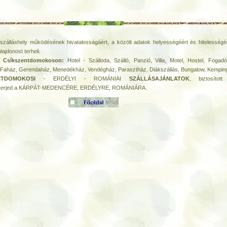
szálláshely működésének hivatalosságáért, a közölt adatok helyességéért és hitelességéé
ulajdonost terheli.
ák Csíkszentdomokoson:
Hotel - Szálloda, Szálló, Panzió, Villa, Motel, Hostel, Fogad
- Faház, Gerendaház, Menedékház, Vendégház, Parasztház, Diákszállás, Bungalow, Kempin
ENTDOMOKOSI
- ERDÉLYI - ROMÁNIAI
SZÁLLÁSAJÁNLATOK
, biztosít
kiterjed a KÁRPÁT-MEDENCÉRE, ERDÉLYRE, ROMÁNIÁRA.