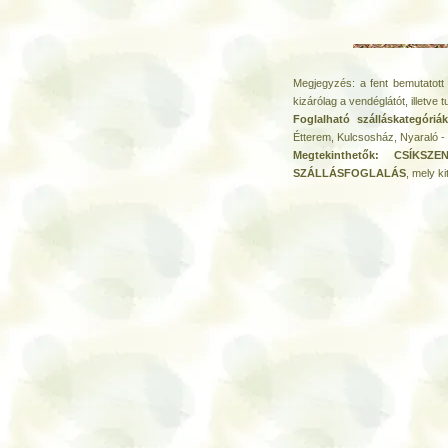
Megjegyzés: a fent bemutatott 
kizárólag a vendéglátót, illetve t
Foglalható szálláskategóri
Étterem, Kulcsosház, Nyaraló 
Megtekinthetők: CSÍKSZ
SZÁLLÁSFOGLALÁS
, mely 