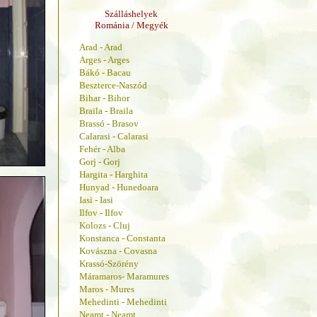
Szálláshelyek
Románia / Megyék
Arad - Arad
Arges - Arges
Bákó - Bacau
Beszterce-Naszód
Bihar - Bihor
Braila - Braila
Brassó - Brasov
Calarasi - Calarasi
Fehér - Alba
Gorj - Gorj
Hargita - Harghita
Hunyad - Hunedoara
Iasi - Iasi
Ilfov - Ilfov
Kolozs - Cluj
Konstanca - Constanta
Kovászna - Covasna
Krassó-Szörény
Máramaros- Maramures
Maros - Mures
Mehedinti - Mehedinti
Neamt - Neamt