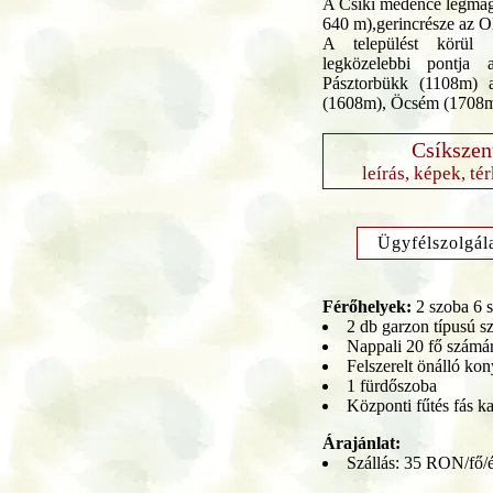
A Csíki medence legmaga
640 m),gerincrésze az Ol
A települést körül 
legközelebbi pontja
Pásztorbükk (1108m)
(1608m), Öcsém (1708m
Csíkszen
leírás, képek, té
Ügyfélszolgál
Férőhelyek:
2 szoba 6 
2 db garzon típusú 
Nappali 20 fő számá
Felszerelt önálló ko
1 fürdőszoba
Központi fűtés fás k
Árajánlat:
Szállás: 35 RON/fő/é