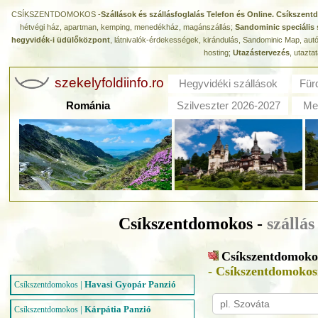
CSÍKSZENTDOMOKOS -
Szállások és szállásfoglalás Telefon és Online. Csíkszen
hétvégi ház, apartman, kemping, menedékház, magánszállás;
Sandominic speciális 
hegyvidék-i üdülőközpont
, látnivalók-érdekességek, kirándulás, Sandominic Map, aut
hosting;
Utazástervezés
, utazta
szekelyfoldiinfo.ro
Hegyvidéki szállások
Für
Románia
Szilveszter 2026-2027
Med
Csíkszentdomokos -
szállá
Csíkszentdomoko
- Csíkszentdomokos
|
Havasi Gyopár Panzió
Csíkszentdomokos
|
Kárpátia Panzió
Csíkszentdomokos