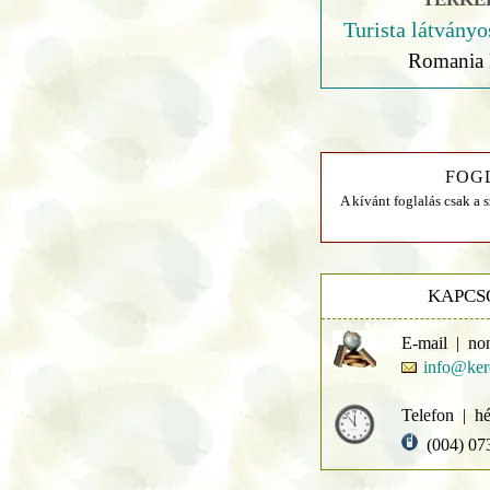
Turista látványo
Romania 
FOG
A kívánt foglalás csak a 
KAPCS
E-mail | no
info@ker
Telefon | hé
(004) 07