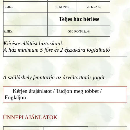
Szállás
90 RON/fő
70 lei/2 fő
Teljes ház bérlése
Szállás
560 RON/ház/éj
Kérésre ellátást biztosítunk.
A ház minimum 5 főre és 2 éjszakára foglalható
A szálláshely fenntartja az árváltoztatás jogát.
Kérjen árajánlatot / Tudjon meg többet /
Foglaljon
ÜNNEPI AJÁNLATOK: