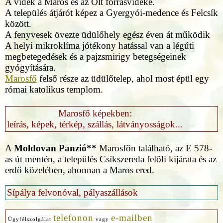
A vidék a Maros és az Olt forrásvidéke.
A település átjárót képez a Gyergyói-medence és Felcsík
között.
A fenyvesek övezte üdülőhely egész éven át működik
A helyi mikroklíma jótékony hatással van a légúti
megbetegedések és a pajzsmirigy betegségeinek
gyógyítására.
Marosfő
felső része az üdülőtelep, ahol most épül egy
római katolikus templom.
Marosfő képekben:
leírás, képek, térkép, szállás, látványosságok...
A
Moldovan Panzió**
Marosfőn található, az E 578-
as út mentén, a település Csíkszereda felőli kijárata és az
erdő közelében, ahonnan a Maros ered.
Sípálya felvonóval, pályaszállások
telefonon
e-mailben
Ügyfélszolgálat
vagy