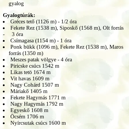
gyalog
Gyalogtúrák:
Gréces tető (1126 m) - 1/2 óra
Fekete Rez (1538 m), Siposkő (1568 m), Olt forrás
- 3 óra
Csímagasa (1154 m) - 1 óra
Ponk bükk (1096 m), Fekete Rez (1538 m), Maros
forrás (1350 m)
Meszes patak völgye - 4 óra
Piricske csúcs 1542 m
Likas tetö 1674 m
Vit havas 1609 m
Nagy Cohárd 1507 m
Máriakő 1405 m
Fekete Hagymás 1771 m
Nagy Hagymás 1792 m
Egyeskő 1608 m
Öcsém 1706 m
Nyírcsutak csúcs 1600 m