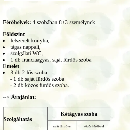
Férőhelyek:
4 szobában 8+3 személynek
Földszint
felszerelt konyha,
tágas nappali,
szolgálati WC,
1 db franciaágyas, saját fürdős szoba
Emelet
3 db 2 fős szoba:
- 1 db saját fürdős szoba
- 2 db közös fürdős szoba.
-->
Árajánlat:
Kétágyas szoba
Szolgáltatás
saját fürdővel
közös fürdővel