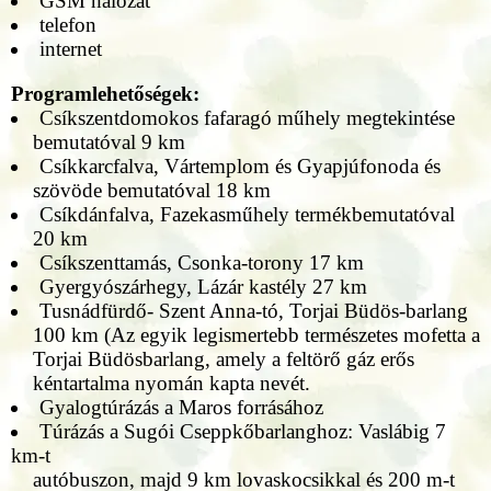
GSM hálózat
telefon
internet
Programlehetőségek:
Csíkszentdomokos fafaragó műhely megtekintése
bemutatóval 9 km
Csíkkarcfalva, Vártemplom és Gyapjúfonoda és
szövöde bemutatóval 18 km
Csíkdánfalva, Fazekasműhely termékbemutatóval
20 km
Csíkszenttamás, Csonka-torony 17 km
Gyergyószárhegy, Lázár kastély 27 km
Tusnádfürdő- Szent Anna-tó, Torjai Büdös-barlang
100 km (Az egyik legismertebb természetes mofetta a
Torjai Büdösbarlang, amely a feltörő gáz erős
kéntartalma nyomán kapta nevét.
Gyalogtúrázás a Maros forrásához
Túrázás a Sugói Cseppkőbarlanghoz: Vaslábig 7
km-t
autóbuszon, majd 9 km lovaskocsikkal és 200 m-t