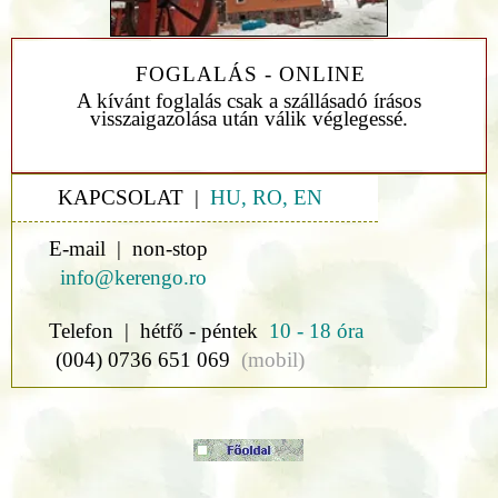
FOGLALÁS - ONLINE
A kívánt foglalás csak a szállásadó írásos
visszaigazolása után válik véglegessé.
KAPCSOLAT |
HU, RO, EN
E-mail | non-stop
info@kerengo.ro
Telefon | hétfő - péntek
10 - 18 óra
(004) 0736 651 069
(mobil)