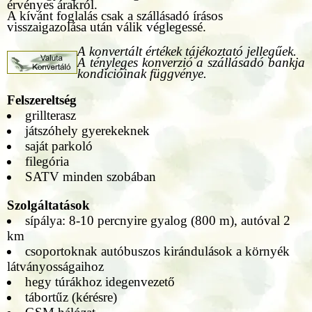
érvényes árakról.
A kívánt foglalás csak a szállásadó írásos
visszaigazolása után válik véglegessé.
A konvertált értékek tájékoztató jellegűek.
A tényleges konverzió a szállásadó bankja
kondícióinak függvénye.
Felszereltség
grillterasz
játszóhely gyerekeknek
saját parkoló
filegória
SATV minden szobában
Szolgáltatások
sípálya: 8-10 percnyire gyalog (800 m), autóval 2
km
csoportoknak autóbuszos kirándulások a környék
látványosságaihoz
hegy túrákhoz idegenvezető
tábortűz (kérésre)