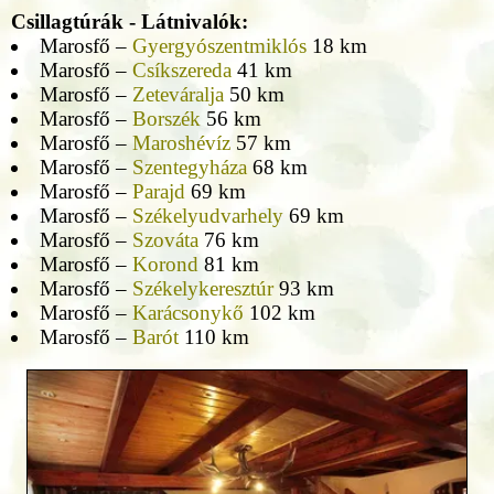
Csillagtúrák - Látnivalók:
Marosfő –
Gyergyószentmiklós
18 km
Marosfő –
Csíkszereda
41 km
Marosfő –
Zeteváralja
50 km
Marosfő –
Borszék
56 km
Marosfő –
Maroshévíz
57 km
Marosfő –
Szentegyháza
68 km
Marosfő –
Parajd
69 km
Marosfő –
Székelyudvarhely
69 km
Marosfő –
Szováta
76 km
Marosfő –
Korond
81 km
Marosfő –
Székelykeresztúr
93 km
Marosfő –
Karácsonykő
102 km
Marosfő –
Barót
110 km