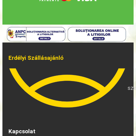
Erdélyi Szállásajánló
sze
Kapcsolat