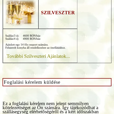
SZILVESZTER
Szállás/3 éj: 4600 RON/ház
Szállás/4 éj: 4900 RON/ház
Ajánlott egy 14 fős csoport számára.
Felszerelt konyha áll rendelkezésre az önellátáshoz.
További Szilveszteri Ajánlatok...
Foglalási kérelem küldése
Ez a foglalási kérelem nem jelent semmilyen
kötelezettséget az Ön számára. Így tájékozódhat a
szállásegység elérhetőségéről és a kért időszakban