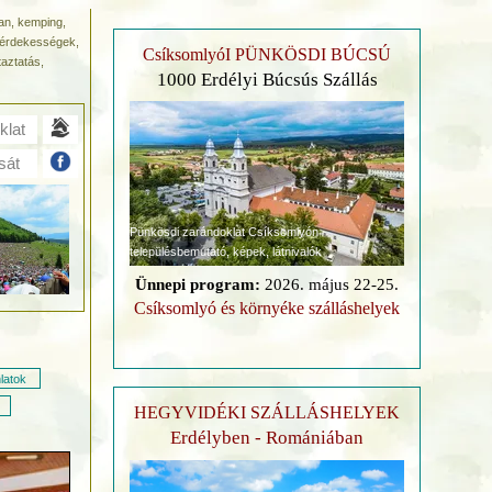
man, kemping,
k-érdekességek,
CsíksomlyóI PÜNKÖSDI BÚCSÚ
taztatás,
1000 Erdélyi Búcsús Szállás
klat
sát
Pünkösdi zarándoklat Csíksomlyón
településbemutató, képek, látnivalók
Ünnepi program:
2026. május 22-25.
Csíksomlyó és környéke szálláshelyek
latok
HEGYVIDÉKI SZÁLLÁSHELYEK
Erdélyben - Romániában