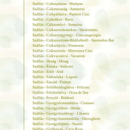
Szállás - Csíkmadaras - Madaras
Szállás - Csíkmenaság - Armaseni
Szállás - Csíkpálfalva - Pauleni Ciuc
Szállás - Csíkrákos - Racu
Szállás - Csíksomlyó - Sumuleu
Szállás - Csíkszentdomokos - Sândominic
Szállás - Csíkszentgyörgy - Ciucsangeorgiu
Szállás - Csíkszentimre-Büdösfürdő - Santimbru Bai
Szállás - Csíkszépvíz - Frumoasa
Szállás - Csíkszereda - Miercurea-Ciuc
Szállás - Csíkvacsárcsi - Vacaresti
Szállás - Deság - Desag
Szállás - Énlaka - Inlăceni
Szállás - Etéd - Atid
Szállás - Farkaslaka - Lupeni
Szállás - Farcád - Forteni
Szállás - Felsőboldogfalva - Feliceni
Szállás - Felsősófalva - Ocna de Sus
Szállás - Fenyéd - Brădesti
Szállás - Gyergyócsomafalva - Ciumani
Szállás - Gyergyóditró - Ditrău
Szállás - Gyergyószárhegy - Lăzarea
Szállás - Gyergyószentmiklós - Gheorgheni
Szállás - Gyergyóújfalu - Suseni
Szállás - Gyilkos-tó - Lacu Rosu