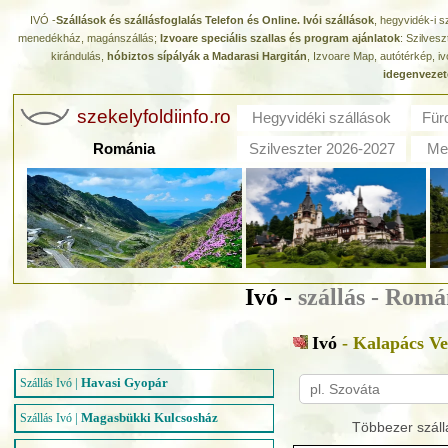
IVÓ -
Szállások és szállásfoglalás Telefon és Online. Ivói szállások
, hegyvidék-i s
menedékház, magánszállás;
Izvoare speciális szallas és program ajánlatok
: Szilves
kirándulás,
hóbiztos sípályák a Madarasi Hargitán
, Izvoare Map, autótérkép, iv
idegenvezet
szekelyfoldiinfo.ro
Hegyvidéki szállások
Für
Románia
Szilveszter 2026-2027
Med
Ivó -
szállás - Romá
Ivó
- Kalapács V
|
Havasi Gyopár
Szállás Ivó
|
Magasbükki Kulcsosház
Szállás Ivó
Többezer száll