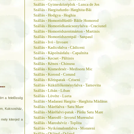
Szállás - Gyimesközéplok - Lunca de Jos
Szállás - Hargitafurdo- Harghita-Băi
Szállás - Hodgya - Hoghia
Szállás - Homoródfürdő- Băile Homorod
Szállás - Homoródkarácsonyfalva - Craciunel
Szállás - Homoródszentmárton - Martinis
Szállás - Homoródszentpál - Sanpaul
Szállás - Ivó - Izvoare
Szállás - Kadicsfalva - Cădiceni
Szállás - Kápolnásfalu - Capalnita
Szállás - Kecset - Păltinis
Szállás - Kénos - Chinusu
Szállás - Kismedesér - Medisoru Mic
Szállás - Korond - Corund
Szállás - Kőrispatak - Criseni
Szállás - Küküllőkeményfalva - Tarnovita
Szállás - Libán - Liban
Szállás - Lövéte - Lueta
rt a felelősség
Szállás - Madarasi Hargita - Harghita Mădăras
Szállás - Máréfalva - Satu Mare
rem, Kulcsosház,
Szállás - Máréfalvi-patak - Pârâu Satu Mare
Szállás - Marosfő - Izvorul Muresului
 mely kiterjed a
Szállás - Maroshévíz - Toplita
Szállás - Nyikómalomfalva - Morareni
Szállás - Oklánd - Ocland