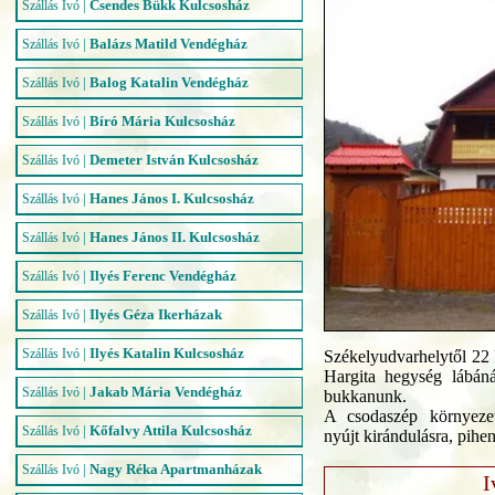
|
Csendes Bükk Kulcsosház
Szállás Ivó
|
Balázs Matild Vendégház
Szállás Ivó
|
Balog Katalin Vendégház
Szállás Ivó
|
Bíró Mária Kulcsosház
Szállás Ivó
|
Demeter István Kulcsosház
Szállás Ivó
|
Hanes János I. Kulcsosház
Szállás Ivó
|
Hanes János II. Kulcsosház
Szállás Ivó
|
Ilyés Ferenc Vendégház
Szállás Ivó
|
Ilyés Géza Ikerházak
Szállás Ivó
|
Ilyés Katalin Kulcsosház
Szállás Ivó
Székelyudvarhelytől 22
Hargita hegység lábán
|
Jakab Mária Vendégház
Szállás Ivó
bukkanunk.
A csodaszép környezet
|
Kőfalvy Attila Kulcsosház
Szállás Ivó
nyújt kirándulásra, pihen
|
Nagy Réka Apartmanházak
Szállás Ivó
I