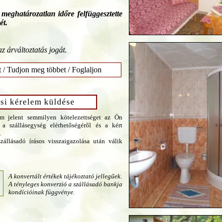
eghatározatlan időre felfüggesztette
ét.
az árváltoztatás jogát.
t / Tudjon meg többet / Foglaljon
si kérelem küldése
m jelent semmilyen kötelezettséget az Ön
 a szállásegység elérhetőségéről és a kért
.
zállásadó írásos visszaigazolása után válik
A konvertált értékek tájékoztató jellegűek.
A tényleges konverzió a szállásadó bankja
kondícióinak függvénye.