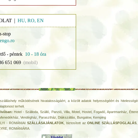
OLAT |
HU, RO, EN
n-stop
engo.ro
tfő - péntek
10 - 18 óra
36 651 069
(mobil)
szálláshely működésének hivatalosságáért, a közölt adatok helyességéért és hitelességéé
ulajdonost terheli.
 Ivóban:
Hotel - Szálloda, Szálló, Panzió, Villa, Motel, Hostel, Fogadó, Apartmanház, Étte
Menedékház, Vendégház, Parasztház, Diákszállás, Bungalow, Kemping
LYI - ROMÁNIAI
SZÁLLÁSAJÁNLATOK
, biztosított az
ONLINE SZÁLLÁSFOGLALÁS
,
YRE, ROMÁNIÁRA.