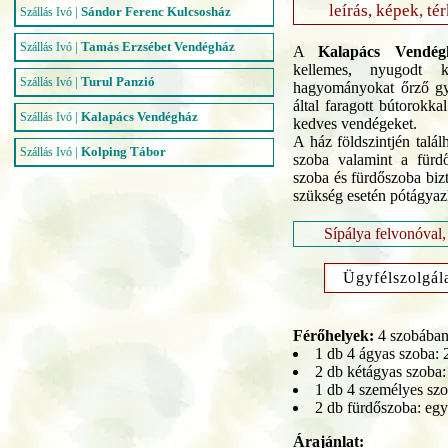
leírás, képek, té
|
Sándor Ferenc Kulcsosház
Szállás Ivó
|
Tamás Erzsébet Vendégház
Szállás Ivó
A
Kalapács Vendég
kellemes, nyugodt k
|
Turul Panzió
Szállás Ivó
hagyományokat őrző gy
által faragott bútorokka
|
Kalapács Vendégház
Szállás Ivó
kedves vendégeket.
A ház földszintjén talá
|
Kolping Tábor
Szállás Ivó
szoba valamint a fürd
szoba és fürdőszoba biz
szükség esetén pótágyaz
Sípálya felvonóval,
Ügyfélszolgál
Férőhelyek:
4 szobában
1 db 4 ágyas szoba: 
2 db kétágyas szoba
1 db 4 személyes szo
2 db fürdőszoba: eg
Árajánlat: