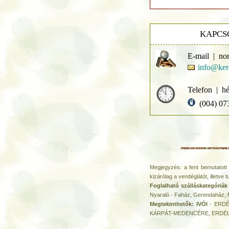
KAPCS
E-mail | no
info@ker
Telefon | hé
(004) 07
Megjegyzés: a fent bemutatott 
kizárólag a vendéglátót, illetve t
Foglalható szálláskategóriák
Nyaraló - Faház, Gerendaház, 
Megtekinthetők: IVÓI
- ERDÉ
KÁRPÁT-MEDENCÉRE, ERDÉL