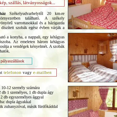
rkép, szállás, látványosságok...
ház
Székelyudvarhelytől 20 km-re
örnyezetben található. A székely
önyörű varrottasokkal és a házigazda
l díszített szobák egész évben várják a
lható a konyha, a nappali, egy kétágyas
őszoba. Az emeleten három kétágyas
tosítja a vendégek kényelmét. A szobák
hatók.
 pályaszállások
at
telefonon
vagy
e-mailben
 10-12 személy számára
2 db 1 személyes, 1 db dupla ágy
: 2 db egyszemélyes ággyal
ba: dupla ágyakkal
yik zuhanyzóval, másik fürdőkáddal