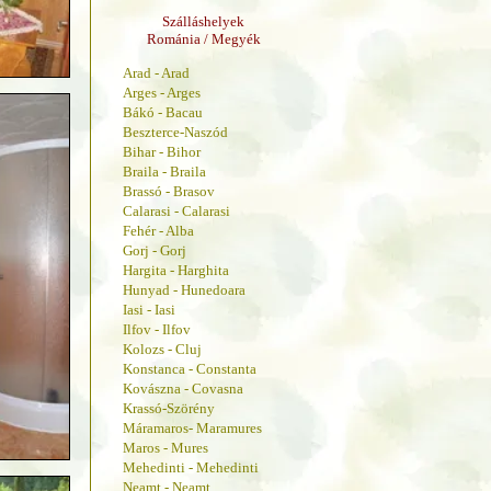
Szálláshelyek
Románia / Megyék
Arad - Arad
Arges - Arges
Bákó - Bacau
Beszterce-Naszód
Bihar - Bihor
Braila - Braila
Brassó - Brasov
Calarasi - Calarasi
Fehér - Alba
Gorj - Gorj
Hargita - Harghita
Hunyad - Hunedoara
Iasi - Iasi
Ilfov - Ilfov
Kolozs - Cluj
Konstanca - Constanta
Kovászna - Covasna
Krassó-Szörény
Máramaros- Maramures
Maros - Mures
Mehedinti - Mehedinti
Neamt - Neamt