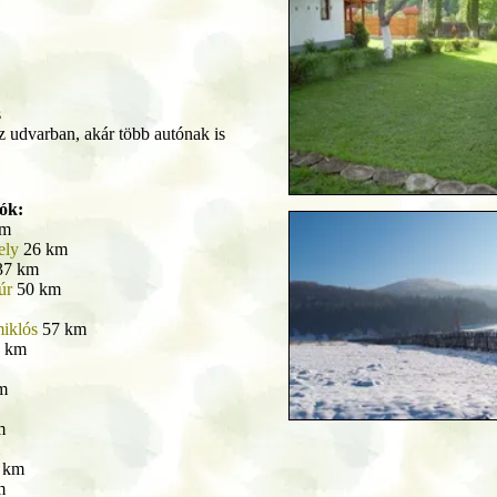
s
az udvarban, akár több autónak is
lók:
km
ely
26 km
7 km
úr
50 km
iklós
57 km
 km
m
m
 km
m