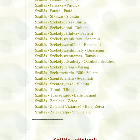
Szállás - Piricske - Piricica
Szállás - Parajd - Praid
Szállás - Sikaszó - Sicasău
Szállás - Székelyderzs - Dârjiu
Szállás - Székelydobó - Dobeni
Szállás - Székelypálfalva - Pauleni
Szállás - Székelyszentkirály - Sancraiu
Szállás - Székelyszentlélek - Bisericani
Szállás - Székelyszentmihály - Bisericani
Szállás - Székelyszenttamas - Tamasu
Szállás - Székelyudvarhely - Odorheiu Secuiesc
Szállás - Székelyvarság - Vârsag
Szállás - Szelterszfurdo- Băile Selters
Szállás - Szentábrahám - Avramesti
Szállás - Szentegyháza - Vlăhita
Szállás - Tibód - Tibod
Szállás - Tusnádfürdő- Băile Tusnad
Szállás - Zetelaka - Zetea
Szállás - Zetelaki Víztározó - Baraj Zetea
Szállás - Zeteváralja - Sub Cetate
______________
______________