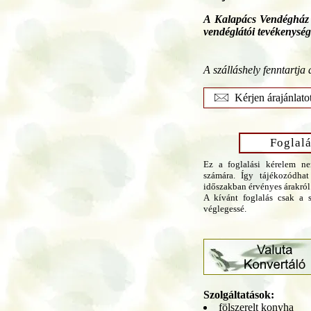
A Kalapács Vendégház m
vendéglátói tevékenység
A szálláshely fenntartja 
Kérjen árajánlato
Foglalá
Ez a foglalási kérelem ne
számára. Így tájékozódhat
időszakban érvényes árakról
A kívánt foglalás csak a s
véglegessé.
Szolgáltatások:
fölszerelt konyha