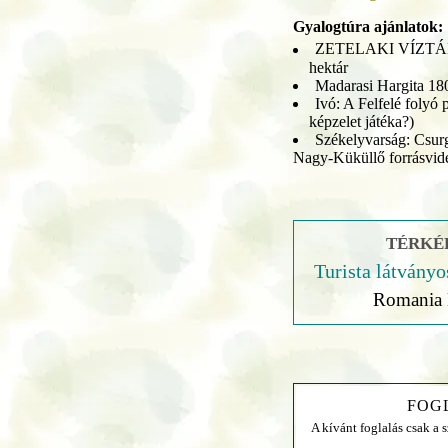
Gyalogtúra ajánlatok:
ZETELAKI VÍZTÁRO
hektár
Madarasi Hargita 18
Ivó: A Felfelé folyó 
képzelet játéka?)
Székelyvarság: Csu
Nagy-Küküllő forrásvid
TÉRKÉP
Turista látványo
Romania 
FOG
A kívánt foglalás csak a 