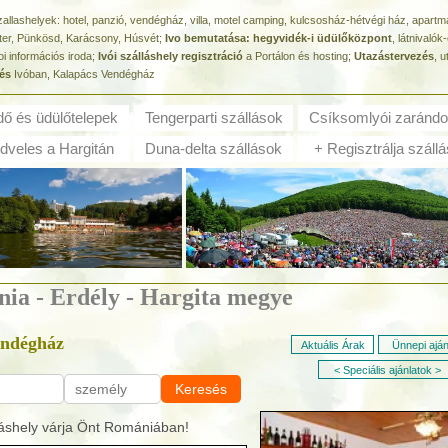
zallashelyek: hotel, panzió, vendégház, villa, motel camping, kulcsosház-hétvégi ház, apart
zter, Pünkösd, Karácsony, Húsvét;
Ivo bemutatása: hegyvidék-i üdülőközpont
, látnivaló
oi információs iroda;
Ivói szálláshely regisztráció
a Portálon és hosting;
Utazástervezés
, u
és
Ivóban, Kalapács Vendégház
dő és ü
dülőtelepek
Tengerparti szállások
Csíksomlyói zarándo
veles a Hargitán
Duna-delta szállások
+ Regisztrálja szállá
nia - Erdély - Hargita megye
endégház
Aktuális Árak
Ünnepi aján
< Speciális ajánlatok >
Keresés
áshely várja Önt Romániában!