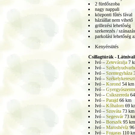
2 fürdőszoba
nagy nappali
központi fűtés fával
háziállat nem vihető
grillezési lehetőség
szekerezés / szánazá
parkolási lehetőség 
Kenyérsütés
Csillagtúrák - Látniva
Ivó –
Zeteváralja
7 
Ivó –
Székelyudvarh
Ivó –
Szentegyháza
3
Ivó –
Székelykereszt
Ivó –
Korond
54 km
Ivó –
Gyergyószentm
Ivó –
Csíkszereda
64
Ivó –
Parajd
66 km
Ivó –
Kőhalom
69 k
Ivó –
Szováta
73 km
Ivó –
Segesvár
73 k
Ivó –
Borszék
95 km
Ivó –
Maroshévíz
96
Ivó –
Fogaras
110 k