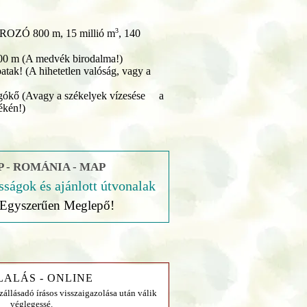
3
ZÓ 800 m, 15 millió m
, 140
00 m (A medvék birodalma!)
patak! (A hihetetlen valóság, vagy a
rgókő (Avagy a székelyek vízesése a
ékén!)
 - ROMÁNIA - MAP
sságok és ajánlott útvonalak
Egyszerűen Meglepő!
LALÁS - ONLINE
szállásadó írásos visszaigazolása után válik
véglegessé.