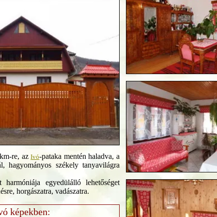
 km-re, az
-pataka mentén haladva, a
Ivó
ál, hagyományos székely tanyavilágra
 harmóniája egyedülálló lehetőséget
ésre, horgászatra, vadászatra.
vó képekben: