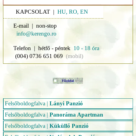
KAPCSOLAT |
HU, RO, EN
E-mail | non-stop
info@kerengo.ro
Telefon | hétfő - péntek
10 - 18 óra
(004) 0736 651 069
(mobil)
Felsőboldogfalva
|
Lányi Panzió
Felsőboldogfalva
|
Panoráma Apartman
Felsőboldogfalva
|
Küküllő Panzió