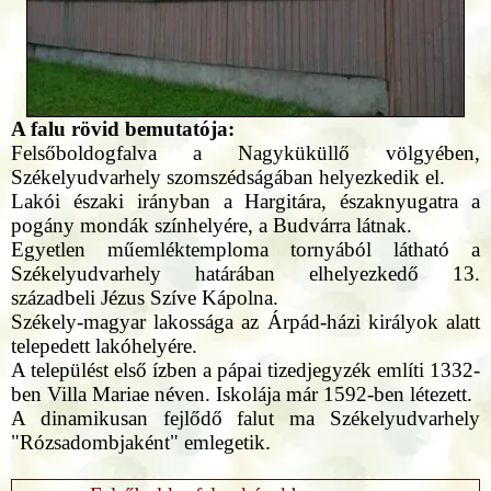
A falu rövid bemutatója:
Felsőboldogfalva a Nagyküküllő völgyében,
Székelyudvarhely szomszédságában helyezkedik el.
Lakói északi irányban a Hargitára, északnyugatra a
pogány mondák színhelyére, a Budvárra látnak.
Egyetlen műemléktemploma tornyából látható a
Székelyudvarhely határában elhelyezkedő 13.
századbeli Jézus Szíve Kápolna.
Székely-magyar lakossága az Árpád-házi királyok alatt
telepedett lakóhelyére.
A települést első ízben a pápai tizedjegyzék említi 1332-
ben Villa Mariae néven. Iskolája már 1592-ben létezett.
A dinamikusan fejlődő falut ma Székelyudvarhely
"Rózsadombjaként" emlegetik.