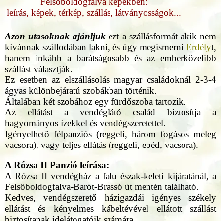
Felsőboldogfalva képekben:
leírás, képek, térkép, szállás, látványosságok...
Azon utasoknak ajánljuk
ezt a szállásformát akik nem
kívánnak szállodában lakni, és úgy megismerni
Erdély
t,
hanem inkább a barátságosabb és az emberközelibb
szállást választják.
Ez esetben az elszállásolás magyar családoknál 2-3-4
ágyas különbejáratú szobákban történik.
Általában két szobához egy fürdőszoba tartozik.
Az ellátást a vendéglátó család biztosítja a
hagyományos ízekkel és vendégszeretettel.
Igényelhető félpanziós (reggeli, három fogásos meleg
vacsora), vagy teljes ellátás (reggeli, ebéd, vacsora).
A Rózsa II Panzió leírása:
A Rózsa II vendégház a falu észak-keleti kijáratánál, a
Felsőboldogfalva-Barót-Brassó út mentén található.
Kedves, vendégszerető házigazdái igényes székely
ellátást és kényelmes kábeltévével ellátott szállást
biztosítanak idelátogatóik számára.