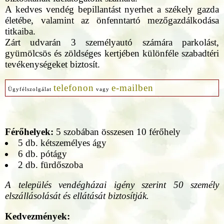
A kedves vendég bepillantást nyerhet a székely gazda
életébe, valamint az önfenntartó mezőgazdálkodása
titkaiba.
Zárt udvarán 3 személyautó számára parkolást,
gyümölcsös és zöldséges kertjében különféle szabadtéri
tevékenységeket biztosít.
telefonon
e-mailben
Ügyfélszolgálat
vagy
Férőhelyek:
5 szobában összesen 10 férőhely
5 db. kétszemélyes ágy
6 db. pótágy
2 db. fürdőszoba
A település vendégházai igény szerint 50 személy
elszállásolását és ellátását biztosítják.
Kedvezmények: