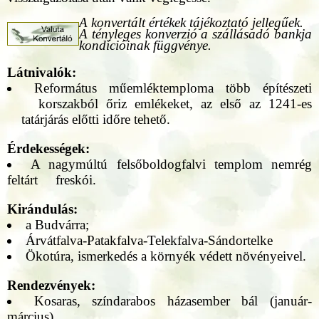
A konvertált értékek tájékoztató jellegűek.
A tényleges konverzió a szállásadó bankja
kondícióinak függvénye.
Látnivalók:
Református műemléktemploma több építészeti
korszakból őriz emlékeket, az első az 1241-es
tatárjárás előtti időre tehető.
Érdekességek:
A nagymúltú felsőboldogfalvi templom nemrég
feltárt freskói.
Kirándulás:
a Budvárra;
Árvátfalva-Patakfalva-Telekfalva-Sándortelke
Ökotúra, ismerkedés a környék védett növényeivel.
Rendezvények:
Kosaras, színdarabos házasember bál (január-
március)