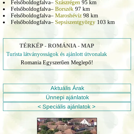
Felsőboldogfalva–
Szászrégen
95 km
Felsőboldogfalva–
Borszék
97 km
Felsőboldogfalva–
Maroshévíz
98 km
Felsőboldogfalva–
Sepsiszentgyörgy
103 km
TÉRKÉP - ROMÁNIA - MAP
Turista látványosságok és ajánlott útvonalak
Romania Egyszerűen Meglepő!
Aktuális Árak
Ünnepi ajánlatok
< Speciális ajánlatok >