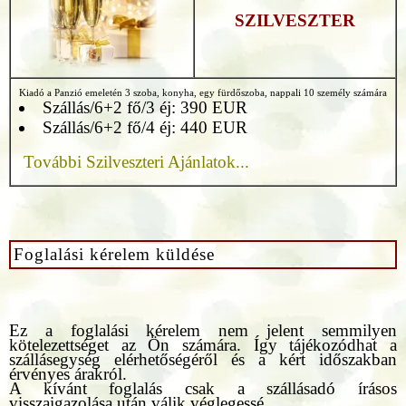
SZILVESZTER
Kiadó a Panzió emeletén 3 szoba, konyha, egy fürdőszoba, nappali 10 személy számára
Szállás/6+2 fő/3 éj: 390 EUR
Szállás/6+2 fő/4 éj: 440 EUR
További Szilveszteri Ajánlatok...
Foglalási kérelem küldése
Ez a foglalási kérelem nem jelent semmilyen
kötelezettséget az Ön számára. Így tájékozódhat a
szállásegység elérhetőségéről és a kért időszakban
érvényes árakról.
A kívánt foglalás csak a szállásadó írásos
visszaigazolása után válik véglegessé.