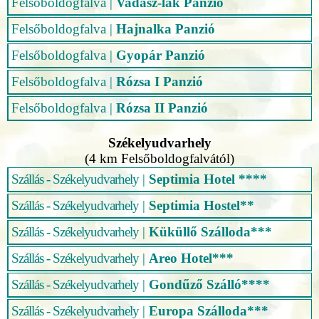
Felsőboldogfalva
|
Vadász-lak Panzió
Felsőboldogfalva
|
Hajnalka Panzió
Felsőboldogfalva
|
Gyopár Panzió
Felsőboldogfalva
|
Rózsa I Panzió
Felsőboldogfalva
|
Rózsa II Panzió
Székelyudvarhely
(4 km Felsőboldogfalvától)
Szállás - Székelyudvarhely
|
Septimia Hotel ****
Szállás - Székelyudvarhely
|
Septimia Hostel**
Szállás - Székelyudvarhely
|
Küküllő Szálloda***
Szállás - Székelyudvarhely
|
Areo Hotel***
Szállás - Székelyudvarhely
|
Gondűző Szálló****
Szállás - Székelyudvarhely
|
Europa Szálloda***