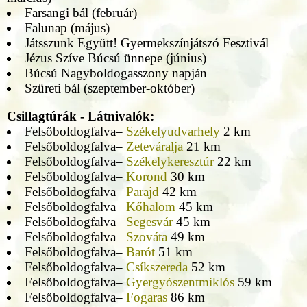
Farsangi bál (február)
Falunap (május)
Játsszunk Együtt! Gyermekszínjátszó Fesztivál
Jézus Szíve Búcsú ünnepe (június)
Búcsú Nagyboldogasszony napján
Szüreti bál (szeptember-október)
Csillagtúrák - Látnivalók:
Felsőboldogfalva–
Székelyudvarhely
2 km
Felsőboldogfalva–
Zeteváralja
21 km
Felsőboldogfalva–
Székelykeresztúr
22 km
Felsőboldogfalva–
Korond
30 km
Felsőboldogfalva–
Parajd
42 km
Felsőboldogfalva–
Kőhalom
45 km
Felsőboldogfalva–
Segesvár
45 km
Felsőboldogfalva–
Szováta
49 km
Felsőboldogfalva–
Barót
51 km
Felsőboldogfalva–
Csíkszereda
52 km
Felsőboldogfalva–
Gyergyószentmiklós
59 km
Felsőboldogfalva–
Fogaras
86 km