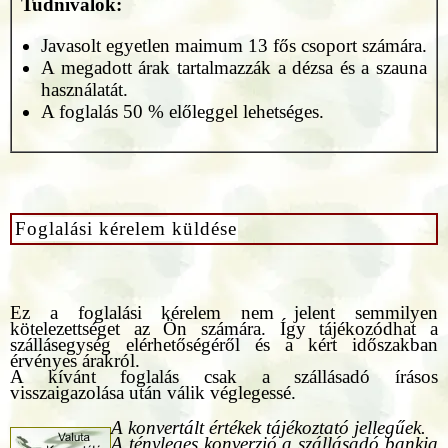
Tudnivalók:
Javasolt egyetlen maimum 13 fős csoport számára.
A megadott árak tartalmazzák a dézsa és a szauna
használatát.
A foglalás 50 % előleggel lehetséges.
Foglalási kérelem küldése
Ez a foglalási kérelem nem jelent semmilyen
kötelezettséget az Ön számára. Így tájékozódhat a
szállásegység elérhetőségéről és a kért időszakban
érvényes árakról.
A kívánt foglalás csak a szállásadó írásos
visszaigazolása után válik véglegessé.
A konvertált értékek tájékoztató jellegűek.
A tényleges konverzió a szállásadó bankja