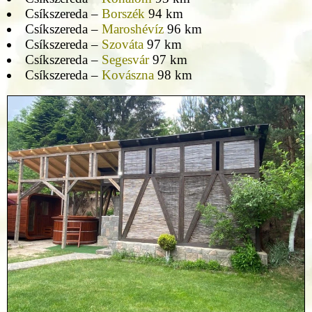
Csíkszereda –
Borszék
94 km
Csíkszereda –
Maroshévíz
96 km
Csíkszereda –
Szováta
97 km
Csíkszereda –
Segesvár
97 km
Csíkszereda –
Kovászna
98 km