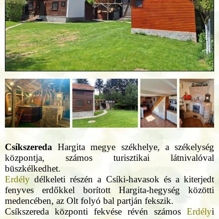
Csíkszereda
Hargita megye székhelye, a székelység
központja, számos turisztikai látnivalóval
büszkélkedhet.
Erdély
délkeleti részén a Csíki-havasok és a kiterjedt
fenyves erdőkkel borított Hargita-hegység közötti
medencében, az Olt folyó bal partján fekszik.
Csíkszereda központi fekvése révén számos
Erdély
i