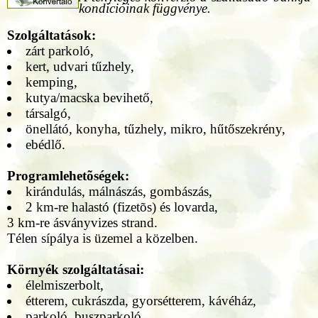
kondícióinak függvénye.
Szolgáltatások:
zárt parkoló,
kert, udvari tűzhely,
kemping,
kutya/macska bevihető,
társalgó,
önellátó, konyha, tűzhely, mikro, hűtőszekrény,
ebédlő.
Programlehetõségek:
kirándulás, málnászás, gombászás,
2 km-re halastó (fizetõs) és lovarda,
3 km-re ásványvizes strand.
Télen sípálya is üzemel a közelben.
Környék szolgáltatásai:
élelmiszerbolt,
étterem, cukrászda, gyorsétterem, kávéház,
parkoló, buszparkoló,