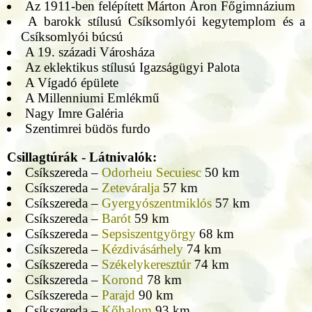
Az 1911-ben felépített Márton Áron Főgimnázium
A barokk stílusú Csíksomlyói kegytemplom és a
Csíksomlyói búcsú
A 19. századi Városháza
Az eklektikus stílusú Igazságügyi Palota
A Vígadó épülete
A Millenniumi Emlékmű
Nagy Imre Galéria
Szentimrei büdös furdo
Csillagtúrák - Látnivalók:
Csíkszereda –
Odorheiu Secuiesc
50 km
Csíkszereda –
Zeteváralja
57 km
Csíkszereda –
Gyergyószentmiklós
57 km
Csíkszereda –
Barót
59 km
Csíkszereda –
Sepsiszentgyörgy
68 km
Csíkszereda –
Kézdivásárhely
74 km
Csíkszereda –
Székelykeresztúr
74 km
Csíkszereda –
Korond
78 km
Csíkszereda –
Parajd
90 km
Csíkszereda –
Kőhalom
93 km