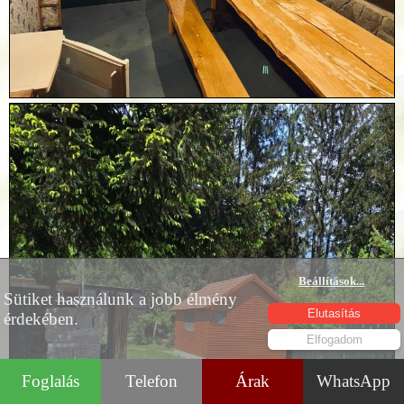
Beállítások
...
Sütiket használunk a jobb élmény
Elutasítás
érdekében.
Elfogadom
Foglalás
Telefon
Árak
WhatsApp