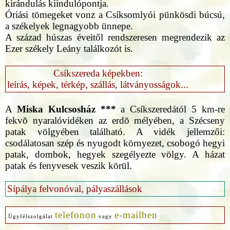
kirándulás kiindulópontja.
Óriási tömegeket vonz a Csíksomlyói pünkösdi búcsú,
a székelyek legnagyobb ünnepe.
A század húszas éveitől rendszeresen megrendezik az
Ezer székely Leány találkozót is.
Csíkszereda képekben:
leírás, képek, térkép, szállás, látványosságok...
A
Miska Kulcsosház ***
a Csíkszeredától 5 km-re
fekvõ nyaralóvidéken az erdõ mélyében, a Szécseny
patak völgyében található. A vidék jellemzői:
csodálatosan szép és nyugodt környezet, csobogó hegyi
patak, dombok, hegyek szegélyezte völgy. A házat
patak és fenyvesek veszik körül.
Sípálya felvonóval, pályaszállások
telefonon
e-mailben
Ügyfélszolgálat
vagy