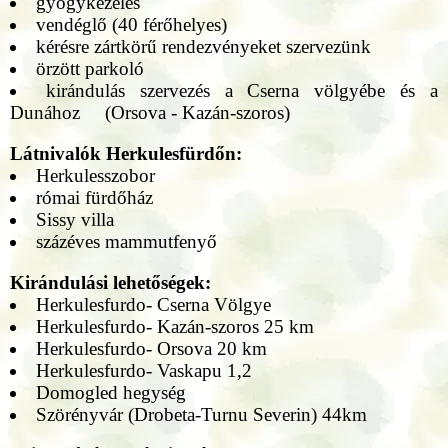
gyógykezelés
vendéglő (40 férőhelyes)
kérésre zártkörű rendezvényeket szervezünk
örzött parkoló
kirándulás szervezés a Cserna völgyébe és a
Dunához (Orsova - Kazán-szoros)
Látnivalók Herkulesfürdőn:
Herkulesszobor
római fürdőház
Sissy villa
százéves mammutfenyő
Kirándulási lehetőségek:
Herkulesfurdo- Cserna Völgye
Herkulesfurdo- Kazán-szoros 25 km
Herkulesfurdo- Orsova 20 km
Herkulesfurdo- Vaskapu 1,2
Domogled hegység
Szörényvár (Drobeta-Turnu Severin) 44km