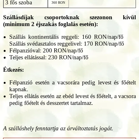
3 fős szoba
360 RON
Szállásdíjak csoportoknak szezonon kívül
(minimum 2 éjszakás foglalás esetén):
Szállás kontinentális reggeli: 160 RON/nap/fő
Szállás svédasztalos reggelivel: 170 RON/nap/fő
Félpanzióval: 200 RON/nap/fő
Teljes ellátással: 230 RON/nap/fő
Étkezés:
Félpanzió esetén a vacsorára pedig levest és főételt
kapnak.
Teljes ellátás esetén az ebéd levest és főételt, a vacsora
pedig főételt és desszertet tartalmaz.
A szálláshely fenntartja az árváltoztatás jogát.