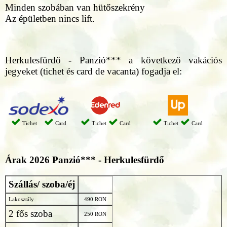
Minden szobában van hütőszekrény
Az épületben nincs lift.
Herkulesfürdő - Panzió*** a következő vakációs
jegyeket (tichet és card de vacanta) fogadja el:
Tichet
Card
Tichet
Card
Tichet
Card
Árak 2026
Panzió*** - Herkulesfürdő
Szállás/ szoba/éj
Lakosztály
490 RON
2 fős szoba
250 RON