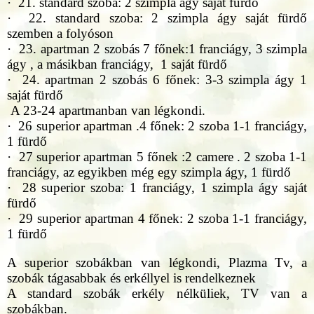
· 21. standard szoba: 2 szimpla ágy saját fürdő
· 22. standard szoba: 2 szimpla ágy saját fürdő
szemben a folyóson
· 23. apartman 2 szobás 7 főnek:1 franciágy, 3 szimpla
ágy , a másikban franciágy, 1 saját fürdő
· 24. apartman 2 szobás 6 főnek: 3-3 szimpla ágy 1
saját fürdő
A 23-24 apartmanban van légkondi.
· 26 superior apartman .4 főnek: 2 szoba 1-1 franciágy,
1 fürdő
· 27 superior apartman 5 főnek :2 camere . 2 szoba 1-1
franciágy, az egyikben még egy szimpla ágy, 1 fürdő
· 28 superior szoba: 1 franciágy, 1 szimpla ágy saját
fürdő
· 29 superior apartman 4 főnek: 2 szoba 1-1 franciágy,
1 fürdő
A superior szobákban van légkondi, Plazma Tv, a
szobák tágasabbak és erkéllyel is rendelkeznek
A standard szobák erkély nélküliek, TV van a
szobákban.