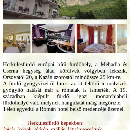
Herkulesfürdő európai hírű fürdőhely, a Mehadia és
Cserna hegység által körülvett völgyben fekszik,
Orsovától 20, a Kazán szorostól mindössze 25 km-re.
A fürdő gyógyvizeiről híres: az itt feltörő termálvizek
gyógyító hatását már a rómaiak is ismerték. A 19.
században kiépült fürdő igazi monarchiabeli
fürdőhellyé vált, melynek hangulatát máig megőrizte.
Télen egyedül a Román hotel belső medencéje üzemel.
Herkulesfürdő képekben:
leírás, képek, térkép, szállás, látványosságok...