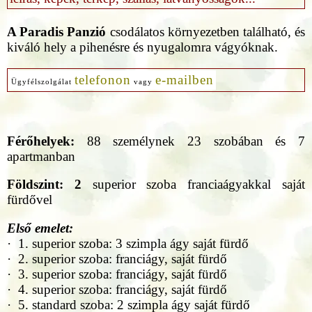
A Paradis Panzió
csodálatos környezetben található, és
kiváló hely a pihenésre és nyugalomra vágyóknak.
telefonon
e-mailben
Ügyfélszolgálat
vagy
Férőhelyek:
88 személynek 23 szobában és 7
apartmanban
Földszint: 2
superior szoba franciaágyakkal saját
fürdővel
Első emelet:
· 1. superior szoba: 3 szimpla ágy saját fürdő
· 2. superior szoba: franciágy, saját fürdő
· 3. superior szoba: franciágy, saját fürdő
· 4. superior szoba: franciágy, saját fürdő
· 5. standard szoba: 2 szimpla ágy saját fürdő