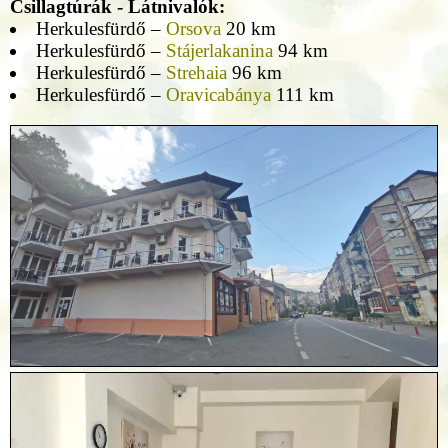
Csillagtúrák - Látnivalók:
Herkulesfürdő –
Orsova
20 km
Herkulesfürdő –
Stájerlakanina
94 km
Herkulesfürdő –
Strehaia
96 km
Herkulesfürdő –
Oravicabánya
111 km