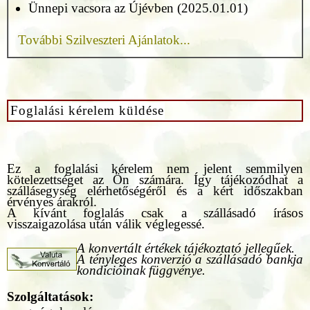
Ünnepi vacsora az Újévben (2025.01.01)
További Szilveszteri Ajánlatok...
Foglalási kérelem küldése
Ez a foglalási kérelem nem jelent semmilyen
kötelezettséget az Ön számára. Így tájékozódhat a
szállásegység elérhetőségéről és a kért időszakban
érvényes árakról.
A kívánt foglalás csak a szállásadó írásos
visszaigazolása után válik véglegessé.
A konvertált értékek tájékoztató jellegűek.
A tényleges konverzió a szállásadó bankja
kondícióinak függvénye.
Szolgáltatások: