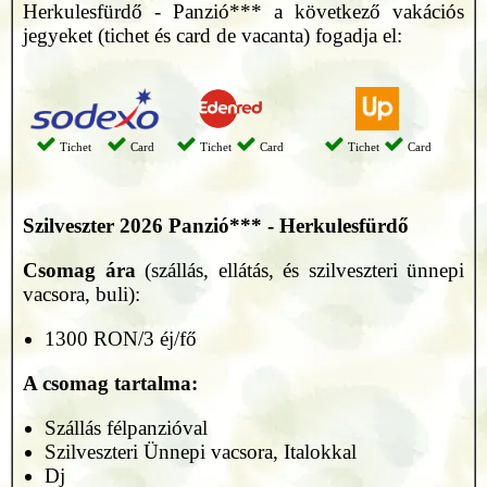
Herkulesfürdő - Panzió*** a következő vakációs
jegyeket (tichet és card de vacanta) fogadja el:
Tichet
Card
Tichet
Card
Tichet
Card
Szilveszter 2026
Panzió*** - Herkulesfürdő
Csomag ára
(szállás, ellátás, és szilveszteri ünnepi
vacsora, buli):
1300 RON/3 éj/fő
A csomag tartalma:
Szállás félpanzióval
Szilveszteri Ünnepi vacsora, Italokkal
Dj