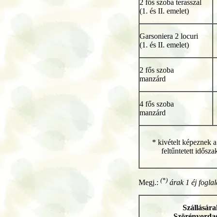
2 fős szoba terasszal
(1. és II. emelet)
Garsoniera 2 locuri
(1. és II. emelet)
2 fős szoba
manzárd
4 fős szoba
manzárd
* kivételt képeznek 
feltűntetett idősz
(*)
Megj.:
árak 1 éj foglal
Szállásárak
Szörényordas