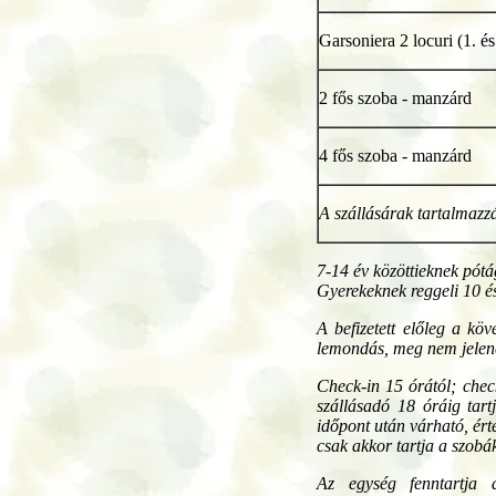
Garsoniera 2 locuri (1. és
2 fős szoba - manzárd
4 fős szoba - manzárd
A szállásárak tartalmazzá
7-14 év közöttieknek pót
Gyerekeknek reggeli 10 
A befizetett előleg a kö
lemondás, meg nem jelenés
Check-in 15 órától; chec
szállásadó 18 óráig tar
időpont után várható, érte
csak akkor tartja a szobá
Az egység fenntartja