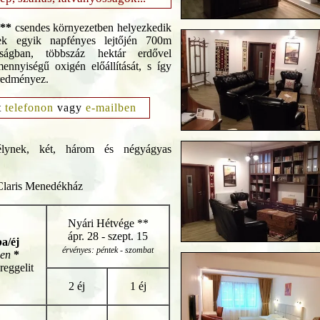
***
csendes környezetben helyezkedik
ek egyik napfényes lejtőjén 700m
asságban, többszáz hektár erdővel
ennyiségű oxigén előállítását, s így
eredményez.
t
telefonon
vagy
e-mailben
ynek, két, három és négyágyas
 Claris Menedékház
Nyári Hétvége **
ápr. 28 - szept. 15
a/éj
érvényes: péntek - szombat
ben
*
reggelit
2 éj
1 éj