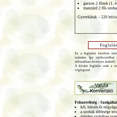
garzon 2 főnek (
manzárd 2 fő
Gyerekárak – 220 lei/c
Foglalá
Ez a foglalási kérelem nem
számára. Így tájékozódhat a
időszakban érvényes árakról.
A kívánt foglalás csak a sz
véglegessé.
Felszereltség - Szolgálta
két, három és négyág
a szobák többsége ter
minden szobában szate