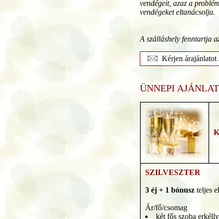
vendégeit, azaz a problém
vendégeket eltanácsolja.
A szálláshely fenntartja a
Kérjen árajánlatot
ÜNNEPI AJÁNLAT
SZILVESZTER
3 éj + 1 bónusz
teljes e
Ár/fő/csomag
két fős szoba erkéll