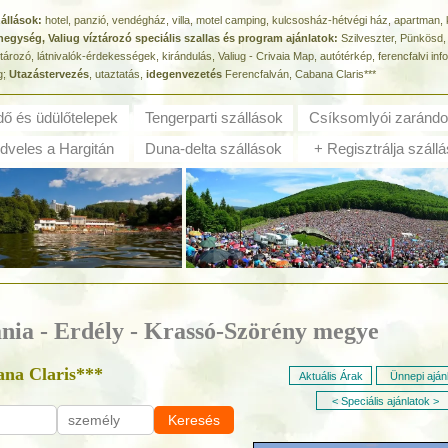
zállások:
hotel, panzió, vendégház, villa, motel camping, kulcsosház-hétvégi ház, apartman,
hegység, Valiug víztározó speciális szallas és program ajánlatok:
Szilveszter, Pünkösd,
ozó, látnivalók-érdekességek, kirándulás, Valiug - Crivaia Map, autótérkép, ferencfalvi inf
g;
Utazástervezés
, utaztatás,
idegenvezetés
Ferencfalván, Cabana Claris***
dő és ü
dülőtelepek
Tengerparti szállások
Csíksomlyói zarándo
veles a Hargitán
Duna-delta szállások
+ Regisztrálja szállá
ánia - Erdély - Krassó-Szörény megye
na Claris***
Aktuális Árak
Ünnepi aján
< Speciális ajánlatok >
Keresés