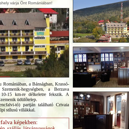
shely várja Önt Romániában!
lu Romániában, a Bánságban, Krassó-
Szemenik-hegységben, a Berzava
 10-15 km-re délkeletre fekszik. A
Szemenik üdülőtelep.
cfalvi-tó) partján található Crivaia
pi stílusú villákkal.
falva képekben:
kép, szállás, látványosságok...