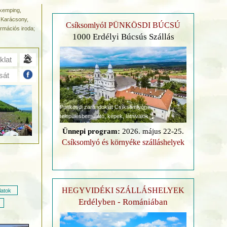
 kemping,
 Karácsony,
CsíksomlyóI PÜNKÖSDI BÚCSÚ
ormációs iroda;
1000 Erdélyi Búcsús Szállás
klat
sát
Pünkösdi zarándoklat Csíksomlyón
településbemutató, képek, látnivalók
Ünnepi program:
2026. május 22-25.
Csíksomlyó és környéke szálláshelyek
HEGYVIDÉKI SZÁLLÁSHELYEK
latok
Erdélyben - Romániában