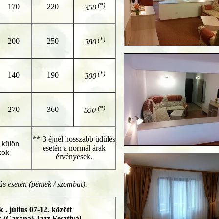
(*)
170
220
350
(*)
200
250
380
(*)
140
190
300
(*)
270
360
550
** 3 éjnél hosszabb üdülés
a külön
esetén a normál árak
akok
érvényesek.
ás esetén (péntek / szombat).
 . július 07-12. között
 (Garana) Jazz Fesztivál