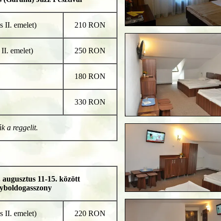
s II. emelet)
210 RON
 II. emelet)
250 RON
180 RON
330 RON
k a reggelit.
. augusztus 11-15. között
yboldogasszony
s II. emelet)
220 RON