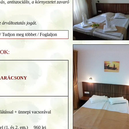
ás, antiszociális, a környezetet zavaró
z árváltoztatás jogát.
 / Tudjon meg többet / Foglaljon
OK:
KARÁCSONY
llátással + ünnepi vacsorával
yel (1. és 2. em.) 960 lei