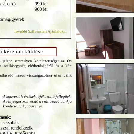
1. és 2. em.) 990 lei
s szoba 900 lei
somag/gyerek
További Szilveszteri Ajánlatok...
si kérelem küldése
 jelent semmilyen kötelezettséget az Ön
 szállásegység elérhetőségéről és a kért
állásadó írásos visszaigazolása után válik
A konvertált értékek tájékoztató jellegűek.
A tényleges konverzió a szállásadó bankja
kondícióinak függvénye.
tások:
yas szobák
asszal rendelkezik
lit TV, fürdőszoba