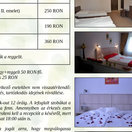
 II. emelet)
250 RON
190 RON
360 RON
k a reggelit.
ágy+reggeli 50 RON/fő.
és 25 RON
vetkező esetekben nem visszatérítendő:
, tartózkodás idejének rövidítése.
k-out 12 óráig. A lefoglalt szobákat a
tja fenn. Amennyiben az érkezés ezen
síteni kell a recepciót a késésről, mert
kat 18:00 után is.
 a jogát arra, hogy megválogassa