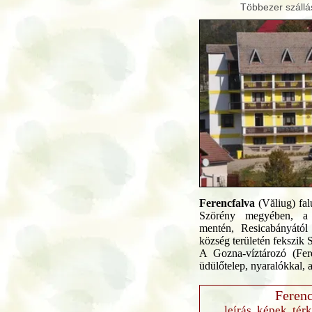
Többezer szállá
Ferencfalva
(Văliug) fa
Szörény megyében, a 
mentén, Resicabányától
község területén fekszik 
A Gozna-víztározó (Feren
üdülőtelep, nyaralókkal, al
Ferenc
leírás, képek, tér