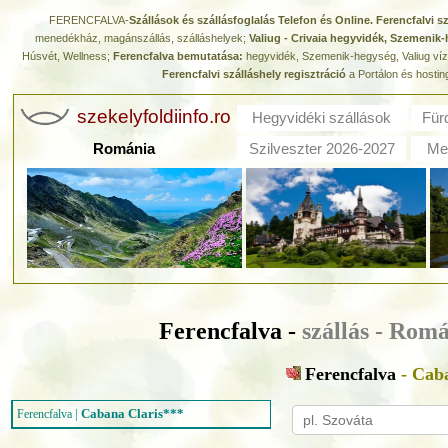
FERENCFALVA-
Szállások és szállásfoglalás Telefon és Online. Ferencfalvi s
menedékház, magánszállás, szálláshelyek;
Valiug - Crivaia hegyvidék, Szemenik-
Húsvét, Wellness;
Ferencfalva bemutatása:
hegyvidék, Szemenik-hegység, Valiug víztár
Ferencfalvi szálláshely regisztráció
a Portálon és hostin
szekelyfoldiinfo.ro
Hegyvidéki szállások
Für
Románia
Szilveszter 2026-2027
Med
Ferencfalva -
szállás - Rom
Ferencfalva
- Caba
|
Cabana Claris***
Ferencfalva