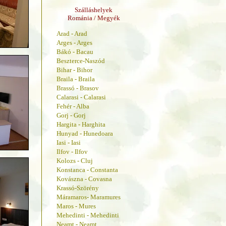
Szálláshelyek
Románia / Megyék
Arad - Arad
Arges - Arges
Bákó - Bacau
Beszterce-Naszód
Bihar - Bihor
Braila - Braila
Brassó - Brasov
Calarasi - Calarasi
Fehér - Alba
Gorj - Gorj
Hargita - Harghita
Hunyad - Hunedoara
Iasi - Iasi
Ilfov - Ilfov
Kolozs - Cluj
Konstanca - Constanta
Kovászna - Covasna
Krassó-Szörény
Máramaros- Maramures
Maros - Mures
Mehedinti - Mehedinti
Neamt - Neamt