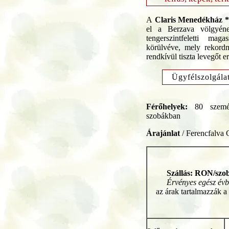
A
Claris Menedékház 
el a Berzava völgyén
tengerszintfeletti mag
körülvéve, mely rekordm
rendkívül tiszta levegőt 
Ügyfélszolgála
Férőhelyek:
80 személ
szobákban
Árajánlat
/ Ferencfalva
Szállás: RON/szob
Érvényes egész év
az árak tartalmazzák a 