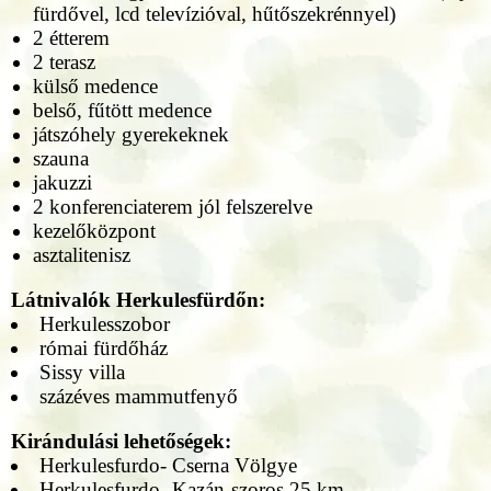
fürdővel, lcd televízióval, hűtőszekrénnyel)
2 étterem
2 terasz
külső medence
belső, fűtött medence
játszóhely gyerekeknek
szauna
jakuzzi
2 konferenciaterem jól felszerelve
kezelőközpont
asztalitenisz
Látnivalók Herkulesfürdőn:
Herkulesszobor
római fürdőház
Sissy villa
százéves mammutfenyő
Kirándulási lehetőségek:
Herkulesfurdo- Cserna Völgye
Herkulesfurdo- Kazán-szoros 25 km