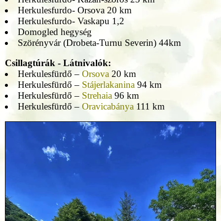
Herkulesfurdo- Orsova 20 km
Herkulesfurdo- Vaskapu 1,2
Domogled hegység
Szörényvár (Drobeta-Turnu Severin) 44km
Csillagtúrák - Látnivalók:
Herkulesfürdő –
Orsova
20 km
Herkulesfürdő –
Stájerlakanina
94 km
Herkulesfürdő –
Strehaia
96 km
Herkulesfürdő –
Oravicabánya
111 km