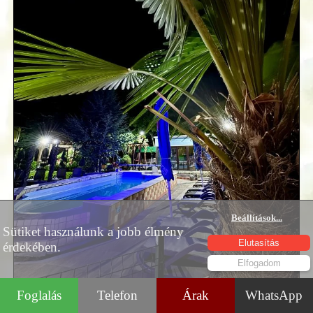
Beállítások
...
Sütiket használunk a jobb élmény
Elutasítás
érdekében.
Elfogadom
Foglalás
Telefon
Árak
WhatsApp