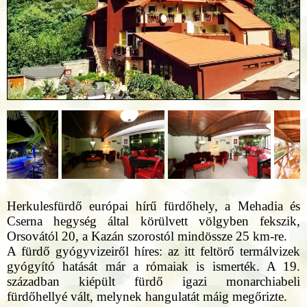
Herkulesfürdő európai hírű fürdőhely, a Mehadia és
Cserna hegység által körülvett völgyben fekszik,
Orsovától 20, a Kazán szorostól mindössze 25 km-re.
A fürdő gyógyvizeiről híres: az itt feltörő termálvizek
gyógyító hatását már a rómaiak is ismerték. A 19.
században kiépült fürdő igazi monarchiabeli
fürdőhellyé vált, melynek hangulatát máig megőrizte.