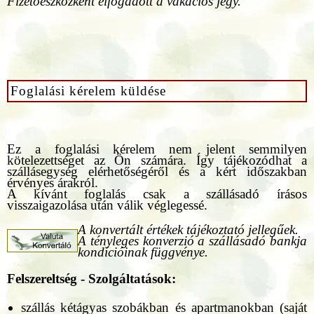
Fizetőeszközként elfogadott a vakációs jegy.
Foglalási kérelem küldése
Ez a foglalási kérelem nem jelent semmilyen
kötelezettséget az Ön számára. Így tájékozódhat a
szállásegység elérhetőségéről és a kért időszakban
érvényes árakról.
A kívánt foglalás csak a szállásadó írásos
visszaigazolása után válik véglegessé.
A konvertált értékek tájékoztató jellegűek.
A tényleges konverzió a szállásadó bankja
kondícióinak függvénye.
Felszereltség - Szolgáltatások:
szállás kétágyas szobákban és apartmanokban (saját