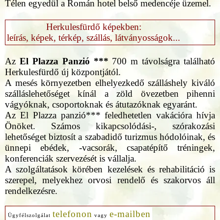
Télen egyedül a Román hotel belső medencéje üzemel.
Herkulesfürdő képekben:
leírás, képek, térkép, szállás, látványosságok...
Az
El Plazza Panzió ***
700 m távolságra található
Herkulesfürdő új központjától.
A mesés környezetben elhelyezkedő szálláshely kiváló
szálláslehetőséget kínál a zöld övezetben pihenni
vágyóknak, csoportoknak és átutazóknak egyaránt.
Az El Plazza panzió*** feledhetetlen vakációra hívja
Önöket. Számos kikapcsolódási-, szórakozási
lehetőséget biztosít a szabadidő turizmus hódolóinak, és
ünnepi ebédek, -vacsorák, csapatépítő tréningek,
konferenciák szervezését is vállalja.
A szolgáltatások körében kezelések és rehabilitáció is
szerepel, melyekhez orvosi rendelő és szakorvos áll
rendelkezésre.
telefonon
e-mailben
Ügyfélszolgálat
vagy