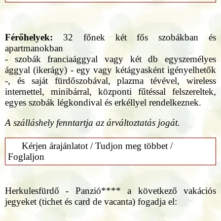
Férőhelyek:
32 főnek két fős szobákban és
apartmanokban
- szobák franciaággyal vagy két db egyszemélyes
ággyal (ikerágy) - egy vagy kétágyasként igényelhetők
-, és saját fürdőszobával, plazma tévével, wireless
internettel, minibárral, központi fűtéssal felszereltek,
egyes szobák légkondival és erkéllyel rendelkeznek.
A szálláshely fenntartja az árváltoztatás jogát.
Kérjen árajánlatot / Tudjon meg többet /
Foglaljon
Herkulesfürdő - Panzió**** a következő vakációs
jegyeket (tichet és card de vacanta) fogadja el: