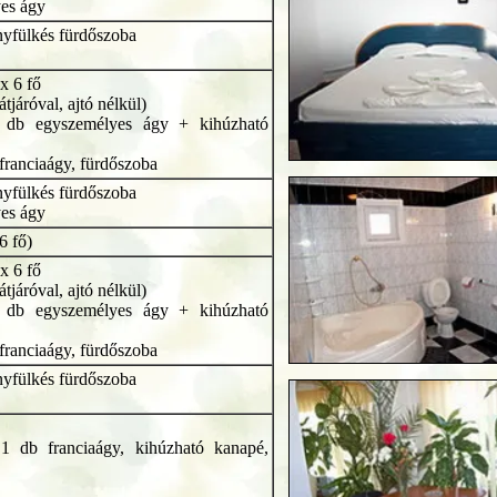
yes ágy
nyfülkés fürdőszoba
x 6 fő
átjáróval, ajtó nélkül)
2 db egyszemélyes ágy + kihúzható
 franciaágy, fürdőszoba
nyfülkés fürdőszoba
yes ágy
6 fő)
x 6 fő
átjáróval, ajtó nélkül)
2 db egyszemélyes ágy + kihúzható
 franciaágy, fürdőszoba
nyfülkés fürdőszoba
 1 db franciaágy, kihúzható kanapé,