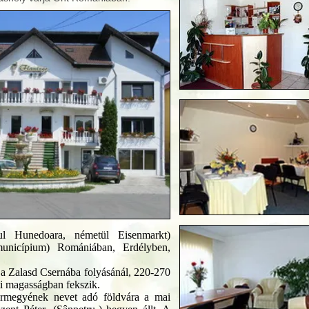
l Hunedoara, németül Eisenmarkt)
unicípium) Romániában, Erdélyben,
 a Zalasd Csernába folyásánál, 220-270
tti magasságban fekszik.
rmegyének nevet adó földvára a mai