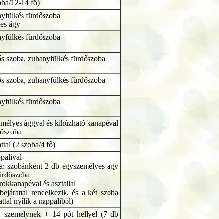
zoba/12-14 fő)
nyfülkés fürdőszoba
yes ágy
nyfülkés fürdőszoba
ős szoba, zuhanyfülkés fürdőszoba
ős szoba, zuhanyfülkés fürdőszoba
nyfülkés fürdőszoba
emélyes ággyal és kihúzható kanapéval
dőszoba
ttal (2 szoba/4 fő)
palival
ba: szobánként 2 db egyszemélyes ágy
fürdőszoba
rokkanapéval és asztallal
bejárattal rendelkezik, és a két szoba
ttal nyílik a nappaliból)
 személynek + 14 pót hellyel (7 db