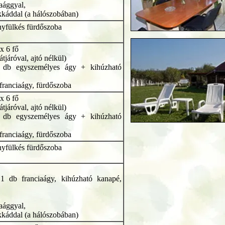
iaággyal,
kkáddal (a hálószobában)
nyfülkés fürdőszoba
x 6 fő
átjáróval, ajtó nélkül)
2 db egyszemélyes ágy + kihúzható
 franciaágy, fürdőszoba
x 6 fő
átjáróval, ajtó nélkül)
2 db egyszemélyes ágy + kihúzható
 franciaágy, fürdőszoba
nyfülkés fürdőszoba
 1 db franciaágy, kihúzható kanapé,
iaággyal,
kkáddal (a hálószobában)