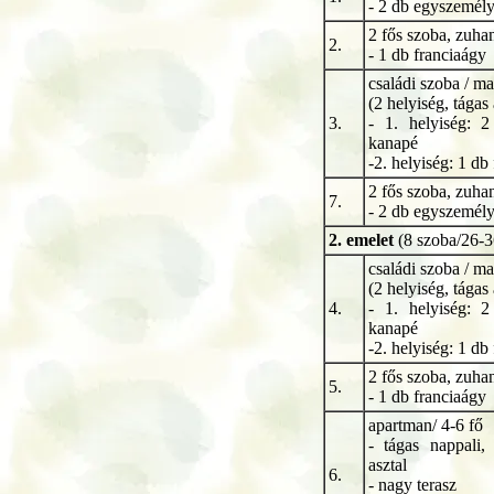
- 2 db egyszemél
2 fős szoba, zuha
2.
- 1 db franciaágy
családi szoba / ma
(2 helyiség, tágas 
3.
- 1. helyiség: 
kanapé
-2. helyiség: 1 db
2 fős szoba, zuha
7.
- 2 db egyszemél
2.
emelet
(8 szoba/26-3
családi szoba / ma
(2 helyiség, tágas 
4.
- 1. helyiség: 
kanapé
-2. helyiség: 1 db
2 fős szoba, zuha
5.
- 1 db franciaágy
apartman/ 4-6 fő
- tágas nappali,
asztal
6.
- nagy terasz