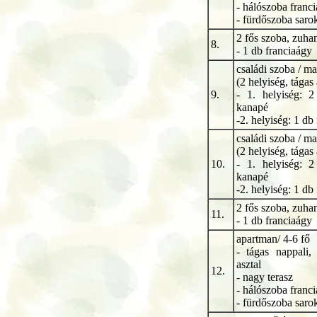
- hálószoba franc
- fürdőszoba saro
2 fős szoba, zuha
8.
- 1 db franciaágy
családi szoba / ma
(2 helyiség, tágas 
9.
- 1. helyiség: 
kanapé
-2. helyiség: 1 db
családi szoba / ma
(2 helyiség, tágas 
10.
- 1. helyiség: 
kanapé
-2. helyiség: 1 db
2 fős szoba, zuha
11.
- 1 db franciaágy
apartman/ 4-6 fő
- tágas nappali,
asztal
12.
- nagy terasz
- hálószoba franc
- fürdőszoba saro