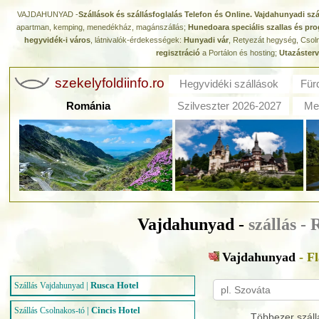
VAJDAHUNYAD -
Szállások és szállásfoglalás Telefon és Online. Vajdahunyadi szá
apartman, kemping, menedékház, magánszállás;
Hunedoara speciális szallas és pro
hegyvidék-i város
, látnivalók-érdekességek:
Hunyadi vár
, Retyezát hegység, Csoln
regisztráció
a Portálon és hosting;
Utazáster
szekelyfoldiinfo.ro
Hegyvidéki szállások
Für
Románia
Szilveszter 2026-2027
Med
Vajdahunyad -
szállás -
Vajdahunyad
- F
|
Rusca Hotel
Szállás Vajdahunyad
|
Cincis Hotel
Szállás Csolnakos-tó
Többezer száll