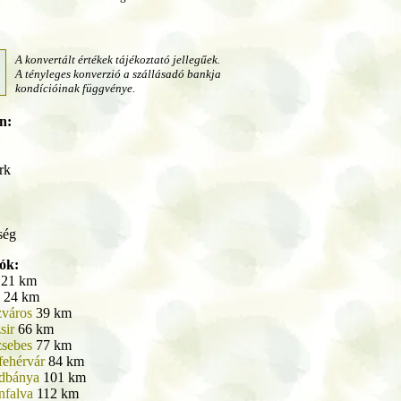
A konvertált értékek tájékoztató jellegűek.
A tényleges konverzió a szállásadó bankja
kondícióinak függvénye.
n:
rk
ség
lók:
21 km
24 km
zváros
39 km
sir
66 km
zsebes
77 km
fehérvár
84 km
dbánya
101 km
nfalva
112 km