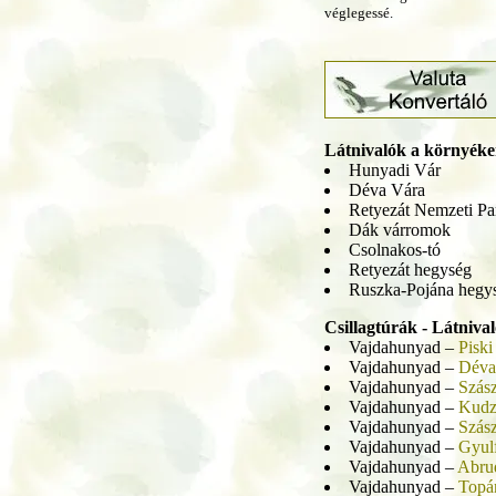
véglegessé.
Látnivalók a környéke
Hunyadi Vár
Déva Vára
Retyezát Nemzeti Pa
Dák várromok
Csolnakos-tó
Retyezát hegység
Ruszka-Pojána hegy
Csillagtúrák - Látniva
Vajdahunyad –
Piski
Vajdahunyad –
Déva
Vajdahunyad –
Szás
Vajdahunyad –
Kudz
Vajdahunyad –
Szás
Vajdahunyad –
Gyul
Vajdahunyad –
Abru
Vajdahunyad –
Topá