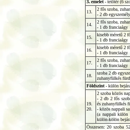
3.
emelet
- tetőtér (6 s
2 fős szoba, zuha
13.
- 2 db egyszemél
2 fős szoba, zuha
14.
- 1 db franciaágy
kisebb méretű 2 f
15.
- 1 db franciaágy
kisebb méretű 2 f
16.
- 1 db franciaágy
2 fős szoba, zuha
17.
- 1 db franciaágy
szoba 2 db egysz
18.
zuhanyfülkés für
Földszint
- külön bejára
2 szoba közös nap
- 2 db 2 fős szo
19.
és zuhanyfülkés 
20.
- közös nappali sa
(a nappali külön 
külön-kölön bejára
Összesen: 20 szoba 52