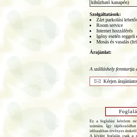
kihúzható kanapén)
Szolgáltatások:
Zárt parkolási lehető
Room service
Internet hozzáférés
Igény esetén reggeli 
Mosás és vasalás (fel
Árajánlat:
A szálláshely fenntartja 
Kérjen árajánlato
Foglalá
Ez a foglalási kérelem ne
számára. Így tájékozódhat
időszakban érvényes árakról
A kívánt foglalás csak a s