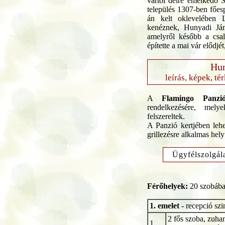
vártól délre emelkedő S
település 1307-ben főes
án kelt oklevelében
kenéznek, Hunyadi Ján
amelyről később a csal
építette a mai vár elődjé
Hun
leírás, képek, té
A
Flamingo Panzi
rendelkezésére, mely
felszereltek.
A Panzió kertjében leh
grillezésre alkalmas hely
Ügyfélszolgál
Férőhelyek:
20 szobába
1. emelet
- recepció szi
2 fős szoba, zuha
1.