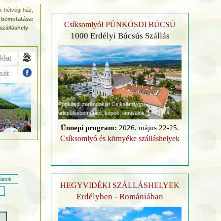
z-hétvégi ház,
 bemutatása:
CsíksomlyóI PÜNKÖSDI BÚCSÚ
szálláshely
1000 Erdélyi Búcsús Szállás
klat
sát
Pünkösdi zarándoklat Csíksomlyón
településbemutató, képek, látnivalók
Ünnepi program:
2026. május 22-25.
Csíksomlyó és környéke szálláshelyek
latok
HEGYVIDÉKI SZÁLLÁSHELYEK
Erdélyben - Romániában