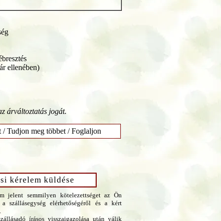
ség
ébresztés
ár ellenében)
az árváltoztatás jogát.
t / Tudjon meg többet / Foglaljon
si kérelem küldése
m jelent semmilyen kötelezettséget az Ön
 a szállásegység elérhetőségéről és a kért
.
zállásadó írásos visszaigazolása után válik