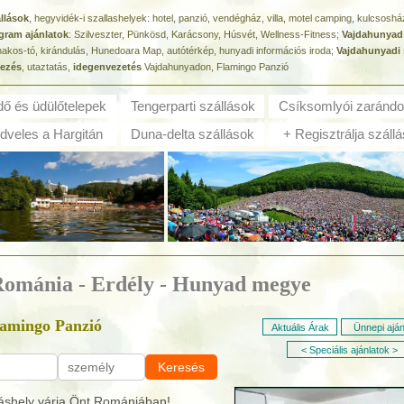
llások
, hegyvidék-i szallashelyek: hotel, panzió, vendégház, villa, motel camping, kulcsoshá
gram ajánlatok
: Szilveszter, Pünkösd, Karácsony, Húsvét, Wellness-Fitness;
Vajdahunyad
akos-tó, kirándulás, Hunedoara Map, autótérkép, hunyadi információs iroda;
Vajdahunyadi 
vezés
, utaztatás,
idegenvezetés
Vajdahunyadon, Flamingo Panzió
dő és ü
dülőtelepek
Tengerparti szállások
Csíksomlyói zarándo
veles a Hargitán
Duna-delta szállások
+ Regisztrálja szállá
 Románia - Erdély - Hunyad megye
lamingo Panzió
Aktuális Árak
Ünnepi aján
< Speciális ajánlatok >
Keresés
áshely várja Önt Romániában!