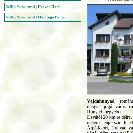
|
Heaven Hotel
Szállás Vajdahunyad
|
Flamingo Panzió
Szállás Vajdahunyad
Vajdahunyad
(románu
megyei jogú város (m
Hunyad megyében.
Dévától 20 km-re délre,
méteres tengerszint fele
Árpád-kori, Hunyad vá