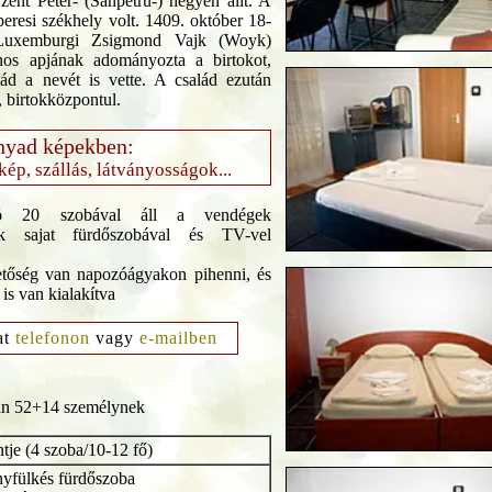
zent Péter- (Sânpetru-) hegyen állt. A
peresi székhely volt. 1409. október 18-
 Luxemburgi Zsigmond Vajk (Woyk)
os apjának adományozta a birtokot,
ád a nevét is vette. A család ezután
t, birtokközpontul.
yad képekben:
rkép, szállás, látványosságok...
ó
20 szobával áll a vendégek
ek sajat fürdőszobával és TV-vel
etőség van napozóágyakon pihenni, és
 is van kialakítva
at
telefonon
vagy
e-mailben
n 52+14 személynek
ntje (4 szoba/10-12 fő)
nyfülkés fürdőszoba