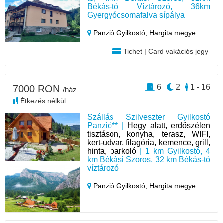
Békás-tó Víztározó, 36km
Gyergyócsomafalva sípálya
Panzió Gyilkostó,
Hargita megye
Tichet | Card vakációs jegy
6
2
1 - 16
7000 RON
/ház
Étkezés nélkül
Szállás Szilveszter Gyilkostó
Panzió** |
Hegy alatt, erdőszélen
tisztáson, konyha, terasz, WIFI,
kert-udvar, filagória, kemence, grill,
hinta, parkoló
| 1 km Gyilkostó, 4
km Békási Szoros, 32 km Békás-tó
víztározó
Panzió Gyilkostó,
Hargita megye