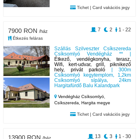
Tichet | Card vakációs jegy
7
2
1 - 22
7900 RON
/ház
Étkezés feláras
Szállás Szilveszter Csíkszereda
Csíksomlyó Vendégház ** |
Étkező, vendégkonyha, terasz,
Wifi, kert-udvar, grill, piknikező
hely, privát parkoló
| 300m
Csíksomlyó kegytemplom, 1,2km
Csíksomlyó sípálya, 24km
Hargitafürdő Balu Kalandpark
Vendégház Csíksomlyó,
Csíkszereda,
Hargita megye
Tichet | Card vakációs jegy
13
3
1 - 30
13900 RON
/ház