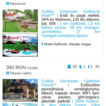
Étkezéssel
Szállás Szilveszter Gyilkos-tó
Hotel*** |
Erdő és patak mellett,
SPA és Wellness, 120 fős étterem,
bár, Wifi
| 1 km Gyilkostó, 1,5 km
Békás szoros, 26 km Gyergyó-
szentmiklós, 37 km
Gyergyócsomafalva sípálya
Motel Gyilkostó,
Hargita megye
28
1
1 - 61
350 RON
/szoba
Étkezés nélkül
Szállás Szilveszter Gyilkostó
Panzió** |
Erdőszélen
panorámával, vendégkonyha,
étkező, nappali, terasz, WIFI, kert-
udvar, pavilon, grill-bogrács,
játszótér parkoló
| 300m Gyilkos-
tó, 4km Békási Szoros, 32km