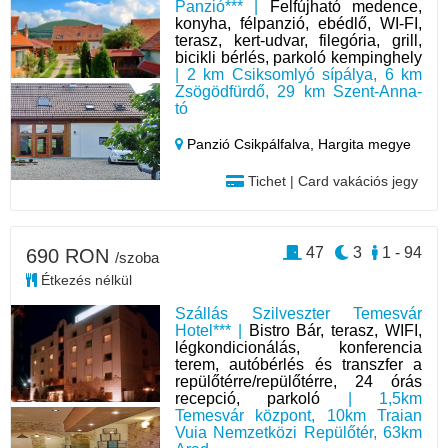
Panzió*** |
Felfújható medence,
konyha, félpanzió, ebédlő, WI-FI,
terasz, kert-udvar, filegória, grill,
bicikli bérlés, parkoló kempinghely
| 2 km Csiksomlyó sípálya, 6 km
Zsögödfürdő, 29 km Szent-Anna-
tó
Panzió Csikpálfalva,
Hargita megye
Tichet | Card vakációs jegy
47
3
1 - 94
690 RON
/szoba
Étkezés nélkül
Szállás Szilveszter Temesvár
Hotel*** |
Bistro Bár, terasz, WIFI,
légkondicionálás, konferencia
terem, autóbérlés és transzfer a
repülőtérre/repülőtérre, 24 órás
recepció, parkoló
| 1,5km
Temesvár központ, 10km Traian
Vuia Nemzetközi Repülőtér, 63km