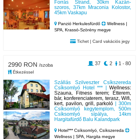
Forrás Strand, 30km Kazán-
szoros, 37km Mraconia Kolostor,
45km Vaskapu
Panzió Herkulesfürdő
Wellness |
SPA, Krassó-Szörény megye
Tichet | Card vakációs jegy
37
2
1 - 80
2990 RON
/szoba
Étkezéssel
Szállás Szilveszter Csíkszereda
Csíksomlyó Hotel *** |
Wellness:
Szauna, Fitness terem; Étterem,
bár, konferenciaterem, terasz, Wifi,
kert, pavilon, grill, parkoló
| 300m
Csíksomlyó kegytemplom, 500m
Csíksomlyó sípálya, 14km
Hargitafürdő Balu Kalandpark
Hotel*** Csíksomlyó, Csíkszereda
Wellness | SPA, Hargita megye