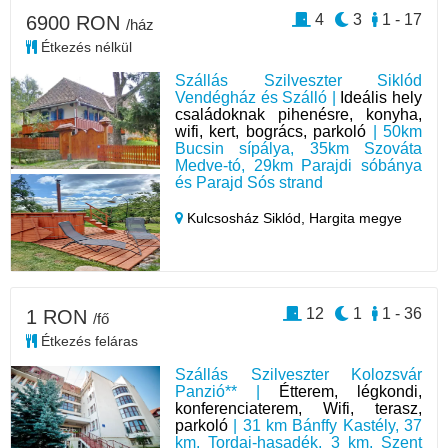
4
3
1 - 17
6900 RON
/ház
Étkezés nélkül
Szállás Szilveszter Siklód
Vendégház és Szálló |
Ideális hely
családoknak pihenésre, konyha,
wifi, kert, bogrács, parkoló
| 50km
Bucsin sípálya, 35km Szováta
Medve-tó, 29km Parajdi sóbánya
és Parajd Sós strand
Kulcsosház Siklód,
Hargita megye
12
1
1 - 36
1 RON
/fő
Étkezés feláras
Szállás Szilveszter Kolozsvár
Panzió** |
Étterem, légkondi,
konferenciaterem, Wifi, terasz,
parkoló
| 31 km Bánffy Kastély, 37
km, Tordai-hasadék, 3 km, Szent