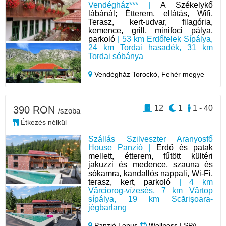
Vendégház*** |
A Székelykő
lábánál; Étterem, ellátás, Wifi,
Terasz, kert-udvar, filagória,
kemence, grill, minifoci pálya,
parkoló
| 53 km Erdőfelek Sípálya,
24 km Tordai hasadék, 31 km
Tordai sóbánya
Vendégház Torockó,
Fehér megye
12
1
1 - 40
390 RON
/szoba
Étkezés nélkül
Szállás Szilveszter Aranyosfő
House Panzió |
Erdő és patak
mellett, étterem, fűtött kültéri
jakuzzi és medence, szauna és
sókamra, kandallós nappali, Wi-Fi,
terasz, kert, parkoló
| 4 km
Vârciorog-vízesés, 7 km Vârtop
sípálya, 19 km Scărișoara-
jégbarlang
Panzió Lepus
Wellness | SPA,