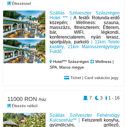
Étkezéssel
Szállás Szilveszter Szászrégen
Hotel *** |
A festői Rotunda-erdő
közepén; Wellness: szauna,
masszázs, fitneszterem; Étterem,
bár, WIFI, légkondi,
konferenciaterem, nyári terasz,
sportpálya, parkoló
| 11km Teleki
kastély, 21km Marosszentgyörgyi
Fürdő
Hotel*** Szászrégen
Wellness |
SPA, Maros megye
Tichet | Card vakációs jegy
7
3
1 - 16
11000 RON
/ház
Étkezés nélkül
Szállás Szilveszter Fehérvölgy
Kulcsosház** |
Felszerelt konyha,
gyümölcsös, grillező,