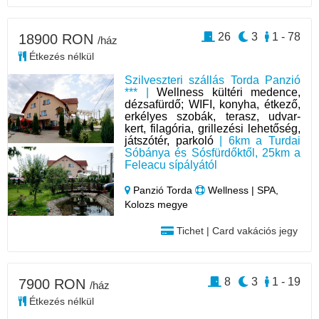
26
3
1 - 78
18900 RON
/ház
Étkezés nélkül
Szilveszteri szállás Torda Panzió
*** |
Wellness kültéri medence,
dézsafürdő; WIFI, konyha, étkező,
erkélyes szobák, terasz, udvar-
kert, filagória, grillezési lehetőség,
játszótér, parkoló
| 6km a Turdai
Sóbánya és Sósfürdőktől, 25km a
Feleacu sípályától
Panzió Torda
Wellness | SPA,
Kolozs megye
Tichet | Card vakációs jegy
8
3
1 - 19
7900 RON
/ház
Étkezés nélkül