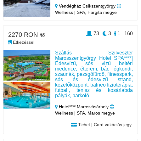
Vendégház Csíkszentgyörgy
Wellness | SPA, Hargita megye
73
3
1 - 160
2270 RON
/fő
Étkezéssel
Szállás Szilveszter
Marosszentgyörgy Hotel SPA****|
Édesvízű, sós vizű beltéri
medence, étterem, bár, légkondi,
szaunák, pezsgőfürdő, fitnesspark,
sós és édesvizű strand,
kezelőközpont, balneo fizioterápia,
futball, tenisz és kosárlabda
pályák, parkoló
Hotel**** Marosvásárhely
Wellness | SPA, Maros megye
Tichet | Card vakációs jegy