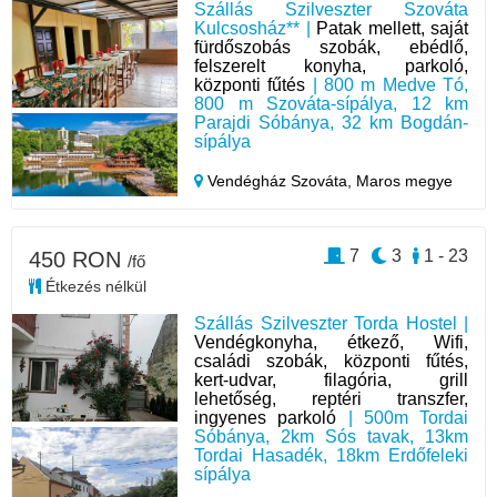
Szállás Szilveszter Szováta
Kulcsosház** |
Patak mellett, saját
fürdőszobás szobák, ebédlő,
felszerelt konyha, parkoló,
központi fűtés
| 800 m Medve Tó,
800 m Szováta-sípálya, 12 km
Parajdi Sóbánya, 32 km Bogdán-
sípálya
Vendégház Szováta,
Maros megye
7
3
1 - 23
450 RON
/fő
Étkezés nélkül
Szállás Szilveszter Torda Hostel |
Vendégkonyha, étkező, Wifi,
családi szobák, központi fűtés,
kert-udvar, filagória, grill
lehetőség, reptéri transzfer,
ingyenes parkoló
| 500m Tordai
Sóbánya, 2km Sós tavak, 13km
Tordai Hasadék, 18km Erdőfeleki
sípálya