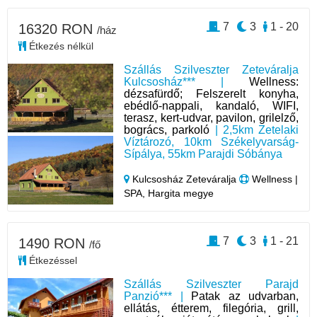
7
3
1 - 20
16320 RON
/ház
Étkezés nélkül
Szállás Szilveszter Zeteváralja
Kulcsosház*** |
Wellness:
dézsafürdő; Felszerelt konyha,
ebédlő-nappali, kandaló, WIFI,
terasz, kert-udvar, pavilon, grilelző,
bogrács, parkoló
| 2,5km Zetelaki
Víztározó, 10km Székelyvarság-
Sípálya, 55km Parajdi Sóbánya
Kulcsosház Zeteváralja
Wellness |
SPA, Hargita megye
7
3
1 - 21
1490 RON
/fő
Étkezéssel
Szállás Szilveszter Parajd
Panzió*** |
Patak az udvarban,
ellátás, étterem, filegória, grill,