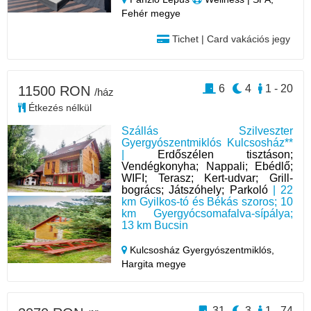
Fehér megye
Tichet | Card vakációs jegy
6
4
1 - 20
11500 RON
/ház
Étkezés nélkül
Szállás Szilveszter
Gyergyószentmiklós Kulcsosház**
|
Erdőszélen tisztáson;
Vendégkonyha; Nappali; Ebédlő;
WIFI; Terasz; Kert-udvar; Grill-
bogrács; Játszóhely; Parkoló
| 22
km Gyilkos-tó és Békás szoros; 10
km Gyergyócsomafalva-sípálya;
13 km Bucsin
Kulcsosház Gyergyószentmiklós,
Hargita megye
31
3
1 - 74