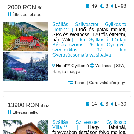
49
3
1 - 98
2000 RON
/fő
Étkezés feláras
Szállás Szilveszter Gyilkos-tó
Hotel*** |
Erdő és patak mellett,
SPA és Wellness, 120 fős étterem,
bár, Wifi
| 1 km Gyilkostó, 1,5 km
Békás szoros, 26 km Gyergyó-
szentmiklós, 37 km
Gyergyócsomafalva sípálya
Hotel*** Gyilkostó
Wellness | SPA,
Hargita megye
Tichet | Card vakációs jegy
14
3
1 - 30
13900 RON
/ház
Étkezés nélkül
Szállás Szilveszter Gyilkostó
Villa*** |
Hegy lábánál,
fenyvesben tisztáson folyó mellett,