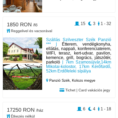
15
3
1 - 32
1850 RON
/fő
Reggelivel és vacsorával
Szállás Szilveszter Szék Panzió
*** |
Étterem, vendégkonyha,
ellátás, nappali, konferenciaterem,
WIFI, terasz, kert-udvar, pavilon,
kemence, grill, bogrács, játszótér,
parkoló
| 7km Szamosújvár,14km
Mikolai-kolostor, 17km Kérőfürdő,
52km Erdőfeleki sípálya
Panzió Szék,
Kolozs megye
Tichet | Card vakációs jegy
6
4
1 - 18
17250 RON
/ház
Étkezés nélkül