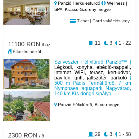
Panzió Herkulesfürdő
Wellness |
SPA, Krassó-Szörény megye
Tichet | Card vakációs jegy
11
3
1 - 22
11100 RON
/ház
Étkezés nélkül
Szilveszter Félixfürdő Panzió*** |
Légkodi, konyha, ebédlő-nappali,
Internet WIFI, terasz, kert-udvar,
pavilon, grill, játtszótér, parkoló
|
500 m Pádis Termálfürdő, 7 km
Nymphaea aquapark Nagyvárad,
140 km Kis-dongó sípálya
Panzió Félixfürdő,
Bihar megye
29
3
1 - 58
2300 RON
/fő