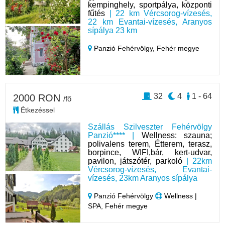
kempinghely, sportpálya, központi
fűtés
| 22 km Vércsorog-vízesés,
22 km Evantai-vízesés, Aranyos
sípálya 23 km
Panzió Fehérvölgy,
Fehér megye
32
4
1 - 64
2000 RON
/fő
Étkezéssel
Szállás Szilveszter Fehérvölgy
Panzió**** |
Wellness: szauna;
polivalens terem, Étterem, terasz,
borpince, WIFI,bár, kert-udvar,
pavilon, játszótér, parkoló
| 22km
Vércsorog-vízesés, Evantai-
vízesés, 23km Aranyos sípálya
Panzió Fehérvölgy
Wellness |
SPA, Fehér megye