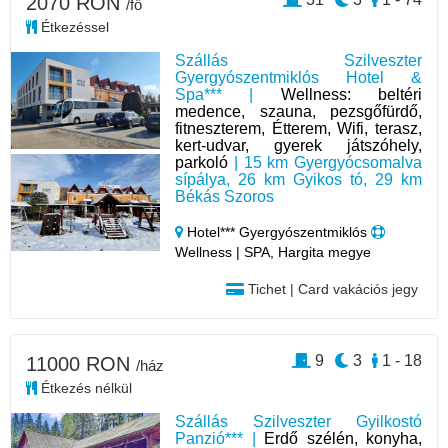
2070 RON
/fő
Étkezéssel
Szállás Szilveszter
Gyergyószentmiklós Hotel &
Spa*** |
Wellness: beltéri
medence, szauna, pezsgőfürdő,
fitneszterem, Étterem, Wifi, terasz,
kert-udvar, gyerek játszóhely,
parkoló
| 15 km Gyergyócsomalva
sípálya, 26 km Gyikos tó, 29 km
Békás Szoros
Hotel*** Gyergyószentmiklós
Wellness | SPA, Hargita megye
Tichet | Card vakációs jegy
9
3
1 - 18
11000 RON
/ház
Étkezés nélkül
Szállás Szilveszter Gyilkostó
Panzió*** |
Erdő szélén, konyha,