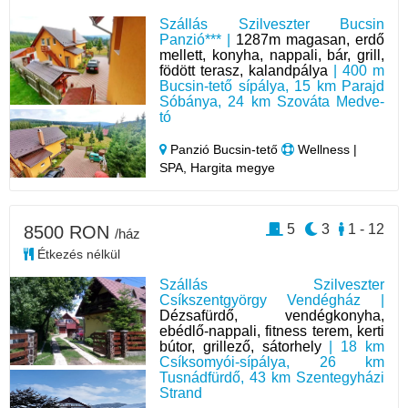
Szállás Szilveszter Bucsin
Panzió*** |
1287m magasan, erdő
mellett, konyha, nappali, bár, grill,
födött terasz, kalandpálya
| 400 m
Bucsin-tető sípálya, 15 km Parajd
Sóbánya, 24 km Szováta Medve-
tó
Panzió Bucsin-tető
Wellness |
SPA, Hargita megye
5
3
1 - 12
8500 RON
/ház
Étkezés nélkül
Szállás Szilveszter
Csíkszentgyörgy Vendégház |
Dézsafürdő, vendégkonyha,
ebédlő-nappali, fitness terem, kerti
bútor, grillező, sátorhely
| 18 km
Csíksomyói-sípálya, 26 km
Tusnádfürdő, 43 km Szentegyházi
Strand