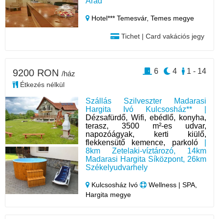
Arad
Hotel*** Temesvár,
Temes megye
Tichet | Card vakációs jegy
6
4
1 - 14
9200 RON
/ház
Étkezés nélkül
Szállás Szilveszter Madarasi
Hargita Ivó Kulcsosház** |
Dézsafürdő, Wifi, ebédlő, konyha,
terasz, 3500 m²-es udvar,
napozóágyak, kerti kiülő,
flekkensütő kemence, parkoló
|
8km Zetelaki-víztározó, 14km
Madarasi Hargita Síközpont, 26km
Székelyudvarhely
Kulcsosház Ivó
Wellness | SPA,
Hargita megye