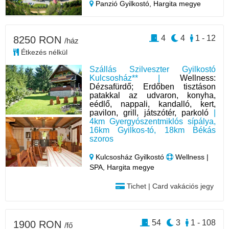
Panzió Gyilkostó,
Hargita megye
4
4
1 - 12
8250 RON
/ház
Étkezés nélkül
Szállás Szilveszter Gyilkostó
Kulcsosház** |
Wellness:
Dézsafürdő; Erdőben tisztáson
patakkal az udvaron, konyha,
eédlő, nappali, kandalló, kert,
pavilon, grill, játszótér, parkoló
|
4km Gyergyószentmiklós sípálya,
16km Gyilkos-tó, 18km Békás
szoros
Kulcsosház Gyilkostó
Wellness |
SPA, Hargita megye
Tichet | Card vakációs jegy
54
3
1 - 108
1900 RON
/fő