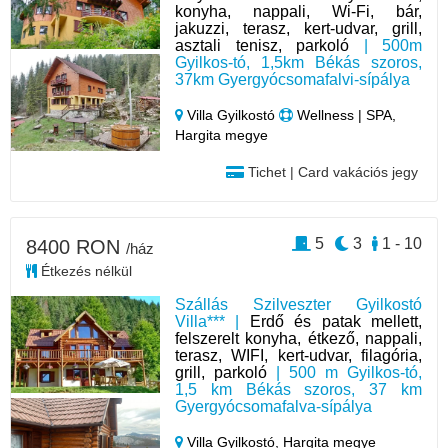
konyha, nappali, Wi-Fi, bár,
jakuzzi, terasz, kert-udvar, grill,
asztali tenisz, parkoló
| 500m
Gyilkos-tó, 1,5km Békás szoros,
37km Gyergyócsomafalvi-sípálya
Villa Gyilkostó
Wellness | SPA,
Hargita megye
Tichet | Card vakációs jegy
5
3
1 - 10
8400 RON
/ház
Étkezés nélkül
Szállás Szilveszter Gyilkostó
Villa*** |
Erdő és patak mellett,
felszerelt konyha, étkező, nappali,
terasz, WIFI, kert-udvar, filagória,
grill, parkoló
| 500 m Gyilkos-tó,
1,5 km Békás szoros, 37 km
Gyergyócsomafalva-sípálya
Villa Gyilkostó,
Hargita megye