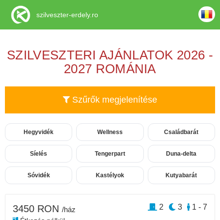
szilveszter-erdely.ro
SZILVESZTERI AJÁNLATOK 2026 -
2027 ROMÁNIA
Szűrők megjelenítése
Hegyvidék
Wellness
Családbarát
Síelés
Tengerpart
Duna-delta
Sóvidék
Kastélyok
Kutyabarát
2
3
1 - 7
3450 RON
/ház