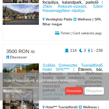
focipálya, kalandpark, parkoló
|
25km Rekiceli-vízesés, 52km
Havasnagyfalui--sípálya
Vendégház Pádis
Wellness | SPA,
Bihar megye
Tichet | Card vakációs jegy
114
3
1 - 238
3500 RON
/fő
Étkezéssel
Szállás Szilveszter, Tusnádfürdő
Hotel SPA**** |
Étterem, bár,
konferencia termek, Wellness:
beltéri fűtött medence, szauna,
Sütiket használunk a jobb élmény érdekében.
fitneszközpont, gőzkamra,
masszázs, gyerekjátszótér,
parkoló
| 23km Mohos láp, 23km
Beállítások
...
Elutasítás
Elfogadom
Szent Anna tó, 17km Torjai büdös
barlangok
Hotel*** Tusnádfürdő
Wellness |