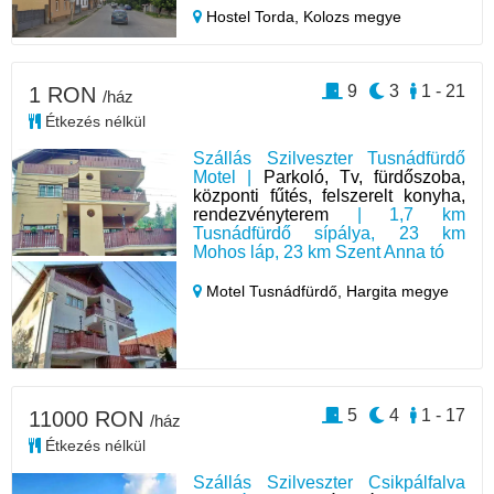
Hostel Torda,
Kolozs megye
9
3
1 - 21
1 RON
/ház
Étkezés nélkül
Szállás Szilveszter Tusnádfürdő
Motel |
Parkoló, Tv, fürdőszoba,
központi fűtés, felszerelt konyha,
rendezvényterem
| 1,7 km
Tusnádfürdő sípálya, 23 km
Mohos láp, 23 km Szent Anna tó
Motel Tusnádfürdő,
Hargita megye
5
4
1 - 17
11000 RON
/ház
Étkezés nélkül
Szállás Szilveszter Csikpálfalva