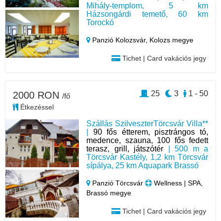
Mihály-templom, 5 km
Házsongárdi temető, 60 km
Torockó
Panzió Kolozsvár,
Kolozs megye
Tichet | Card vakációs jegy
25
3
1 - 50
2000 RON
/fő
Étkezéssel
Szállás SzilveszterTörcsvár Villa**
|
90 fős étterem, pisztrángos tó,
medence, szauna, 100 fős fedett
terasz, grill, játszótér
| 500 m a
Törcsvár Kastély, 1,2 km Törcsvár
sípálya, 25 km Aquapark Brassó
Panzió Törcsvár
Wellness | SPA,
Brassó megye
Tichet | Card vakációs jegy