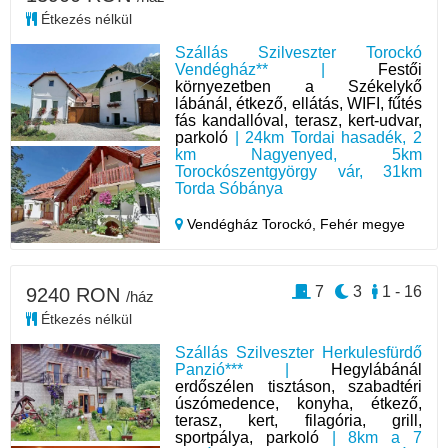
Étkezés nélkül
Szállás Szilveszter Torockó
Vendégház** |
Festői
környezetben a Székelykő
lábánál, étkező, ellátás, WIFI, fűtés
fás kandallóval, terasz, kert-udvar,
parkoló
| 24km Tordai hasadék, 2
km Nagyenyed, 5km
Torockószentgyörgy vár, 31km
Torda Sóbánya
Vendégház Torockó,
Fehér megye
7
3
1 - 16
9240 RON
/ház
Étkezés nélkül
Szállás Szilveszter Herkulesfürdő
Panzió*** |
Hegylábánál
erdőszélen tisztáson, szabadtéri
úszómedence, konyha, étkező,
terasz, kert, filagória, grill,
sportpálya, parkoló
| 8km a 7