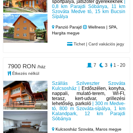
sportpálya, játszótér gyerekeknek
|
0,8 km Parajdi Sóbánya, 11 km
Szováta Medve tó, 15 km Bucsin
Sípálya
Panzió Parajd
Wellness | SPA,
Hargita megye
Tichet | Card vakációs jegy
7
3
1 - 20
7900 RON
/ház
Étkezés nélkül
Szállás Szilveszter Szováta
Kulcsosház |
Erdőszélen, konyha,
nappali, mulató-terem, WI-FI,
terasz, kert-udvar, grillezési
lehetőség, parkoló
| 300 m Medve-
tó, 800 m Szováta-sípálya, 1 km
Kalandpark, 12 km Parajdi
Sóbánya
Kulcsosház Szováta,
Maros megye