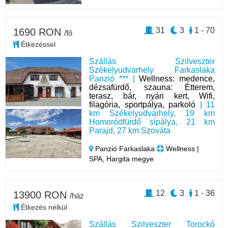
31
3
1 - 70
1690 RON
/fő
Étkezéssel
Szállás Szilveszter
Székelyudvarhely Farkaslaka
Panzió *** |
Wellness: medence,
dézsafürdő, szauna: Étterem,
terasz, bár, nyári kert, Wifi,
filagória, sportpálya, parkoló
| 11
km Székelyudvarhely, 19 km
Homoródfürdő sípálya, 21 km
Parajd, 27 km Szováta
Panzió Farkaslaka
Wellness |
SPA, Hargita megye
12
3
1 - 36
13900 RON
/ház
Étkezés nélkül
Szállás Szilveszter Torockó