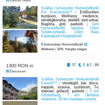
Étkezés nélkül
Szállás Szilveszter Homoródfürdő
Kis Kulcsosház** |
Erdőszélen
tisztáson; Wellness: medence,
vendégkonyha, ebédlő, kert-udvar,
filagória, grill, parkoló
| 1km
Homoródfürdő sípálya, 12km
Szelterszfürdő, 13km Balu
Kalandpark Hargitafürdő
Kulcsosház Homoródfürdő
Wellness | SPA, Hargita megye
37
3
1 - 88
1300 RON
/fő
Étkezéssel
Szállás Szilveszter Herkulesfürdő
Panzió*** |
Vendéglő, bár, disco,
nappali, szauna, szolárium, Tv,
internet, grillező, parkoló
| 5 km
Gőzbarlang, 7 km Olimpiai
medence, 30 km Vaskapu-szoros