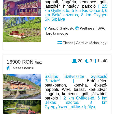
nappali, filagória, kemence, grill,
játszótér, hintaágy, parkoló
| 2.5
km Gyilkos-tó, 5 km Kis-Cohárd, 6
km Békás szoros, 8 km Oxygen
Ski Sípálya
Panzió Gyilkostó
Wellness | SPA,
Hargita megye
Tichet | Card vakációs jegy
20
3
1 - 40
16900 RON
/ház
Étkezés nélkül
Szállás Szilveszter Gyilkostó
Panzió** |
Erdőszélen
patakparton, konyha, étkező-
nappali, WIFI, terasz, kert-udvar,
filagória, kemence, grill, játszótér,
parkoló
| 2 km Gyilkos-tó, 6 km
Békás szoros, 8 km
Gyergyószentmiklós sípálya