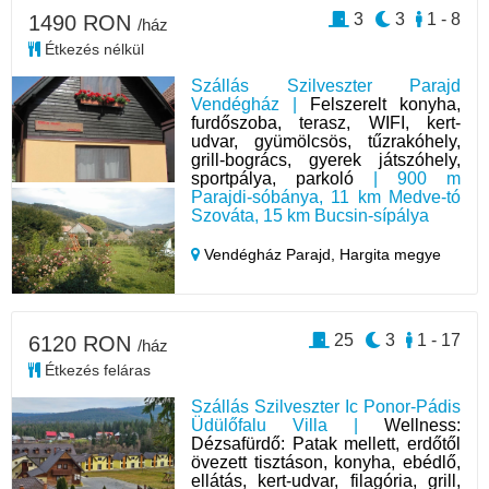
3
3
1 - 8
1490 RON
/ház
Étkezés nélkül
Szállás Szilveszter Parajd
Vendégház |
Felszerelt konyha,
furdőszoba, terasz, WIFI, kert-
udvar, gyümölcsös, tűzrakóhely,
grill-bogrács, gyerek játszóhely,
sportpálya, parkoló
| 900 m
Parajdi-sóbánya, 11 km Medve-tó
Szováta, 15 km Bucsin-sípálya
Vendégház Parajd,
Hargita megye
25
3
1 - 17
6120 RON
/ház
Étkezés feláras
Szállás Szilveszter Ic Ponor-Pádis
Üdülőfalu Villa |
Wellness:
Dézsafürdő: Patak mellett, erdőtől
övezett tisztáson, konyha, ebédlő,
ellátás, kert-udvar, filagória, grill,