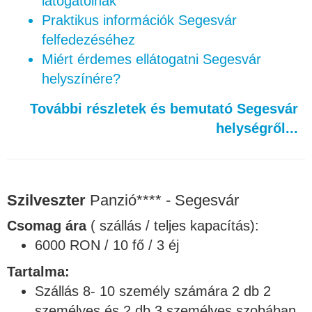
látogatóinak
Praktikus információk Segesvár
felfedezéséhez
Miért érdemes ellátogatni Segesvár
helyszínére?
További részletek és bemutató Segesvár
helységről...
Szilveszter
Panzió**** - Segesvár
Csomag ára
( szállás / teljes kapacítás):
6000 RON / 10 fő / 3 éj
Tartalma:
Szállás 8- 10 személy számára 2 db 2
személyes és 2 db 3 személyes szobában.