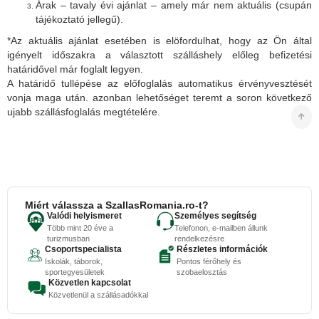
Árak – tavaly évi ajánlat – amely már nem aktuális (csupán
tájékoztató jellegű).
*Az aktuális ajánlat esetében is elöfordulhat, hogy az Ön által
igényelt időszakra a választott szálláshely előleg befizetési
határidővel már foglalt legyen.
A határidő tullépése az előfoglalás automatikus érvényvesztését
vonja maga után. azonban lehetőséget teremt a soron következő
ujabb szállásfoglalás megtételére.
Miért válassza a SzallasRomania.ro-t?
Valódi helyismeret
Személyes segítség
Több mint 20 éve a
Telefonon, e-mailben állunk
turizmusban
rendelkezésre
Csoportspecialista
Részletes információk
Iskolák, táborok,
Pontos férőhely és
sportegyesületek
szobaelosztás
Közvetlen kapcsolat
Közvetlenül a szállásadókkal