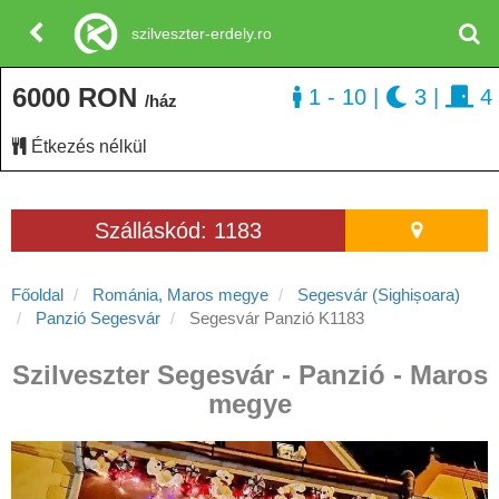
szilveszter-erdely.ro
6000 RON
1 - 10
|
3
|
4
/ház
Étkezés nélkül
Szálláskód: 1183
Főoldal
Románia, Maros megye
Segesvár (Sighișoara)
Panzió Segesvár
Segesvár Panzió K1183
Szilveszter Segesvár - Panzió - Maros
megye