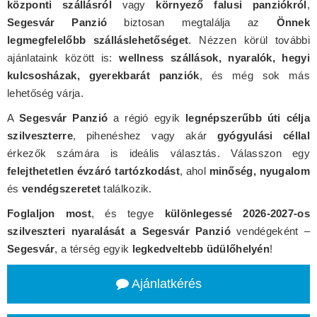
központi szállásról
vagy
környező falusi panziókról
,
Segesvár Panzió
biztosan megtalálja az
Önnek
legmegfelelőbb szálláslehetőséget
. Nézzen körül további
ajánlataink között is:
wellness szállások, nyaralók, hegyi
kulcsosházak, gyerekbarát panziók
, és még sok más
lehetőség várja.
A
Segesvár Panzió
a régió egyik
legnépszerűbb úti célja
szilveszterre
, pihenéshez vagy akár
gyógyulási céllal
érkezők számára is ideális választás. Válasszon egy
felejthetetlen évzáró tartózkodást
, ahol
minőség, nyugalom
és
vendégszeretet
találkozik.
Foglaljon most
, és tegye
különlegessé 2026-2027-os
szilveszteri nyaralását a Segesvár Panzió
vendégeként –
Segesvár
, a térség egyik
legkedveltebb üdülőhelyén
!
Ajánlatkérés