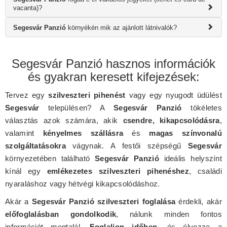
vacanta)?
Segesvár Panzió
környékén mik az ajánlott látnivalók?
Segesvár Panzió hasznos információk
és gyakran keresett kifejezések:
Tervez egy
szilveszteri pihenést
vagy egy nyugodt üdülést
Segesvár
településen? A
Segesvár Panzió
tökéletes
választás azok számára, akik
csendre, kikapcsolódásra
,
valamint
kényelmes szállásra
és
magas színvonalú
szolgáltatásokra
vágynak. A festői szépségű
Segesvár
környezetében található
Segesvár Panzió
ideális helyszínt
kínál egy
emlékezetes szilveszteri pihenéshez
, családi
nyaraláshoz vagy hétvégi kikapcsolódáshoz.
Akár a
Segesvár Panzió szilveszteri foglalása
érdekli, akár
előfoglalásban gondolkodik
, nálunk minden fontos
információt megtalál.
Foglaljon időben
, és élvezze a