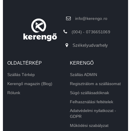
info@kerengo.ro
(004) - 0736651069
Székelyudvarhely
OLDALTÉRKÉP
KERENGŐ
Szállás Térkép
Szállás ADMIN
Kerengő magazin (Blog)
Regisztrálom a szállásomat
Rólunk
Súgó szállásadóknak
Felhasználási feltételek
Adatvédelmi nyilatkozat -
GDPR
Működési szabályzat