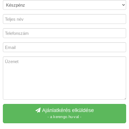
Ajánlatkérés elküldése
- a kerengo.hu-val -