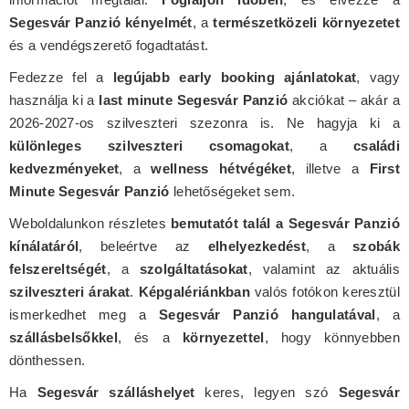
Segesvár Panzió kényelmét
, a
természetközeli környezetet
és a vendégszerető fogadtatást.
Fedezze fel a
legújabb early booking ajánlatokat
, vagy
használja ki a
last minute Segesvár Panzió
akciókat – akár a
2026-2027-os szilveszteri szezonra is. Ne hagyja ki a
különleges szilveszteri csomagokat
, a
családi
kedvezményeket
, a
wellness hétvégéket
, illetve a
First
Minute Segesvár Panzió
lehetőségeket sem.
Weboldalunkon részletes
bemutatót talál a Segesvár Panzió
kínálatáról
, beleértve az
elhelyezkedést
, a
szobák
felszereltségét
, a
szolgáltatásokat
, valamint az aktuális
szilveszteri árakat
.
Képgalériánkban
valós fotókon keresztül
ismerkedhet meg a
Segesvár Panzió hangulatával
, a
szállásbelsőkkel
, és a
környezettel
, hogy könnyebben
dönthessen.
Ha
Segesvár szálláshelyet
keres, legyen szó
Segesvár