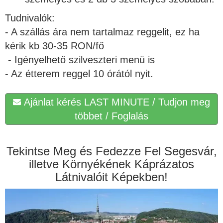
Tudnivalók:
- A szállás ára nem tartalmaz reggelit, ez ha
kérik kb 30-35 RON/fő
- Igényelhető szilveszteri menü is
- Az étterem reggel 10 órától nyit.
Ajánlat kérés LAST MINUTE / Tudjon meg
többet / Foglalás
Tekintse Meg és Fedezze Fel Segesvár,
illetve Környékének Káprázatos
Látnivalóit Képekben!