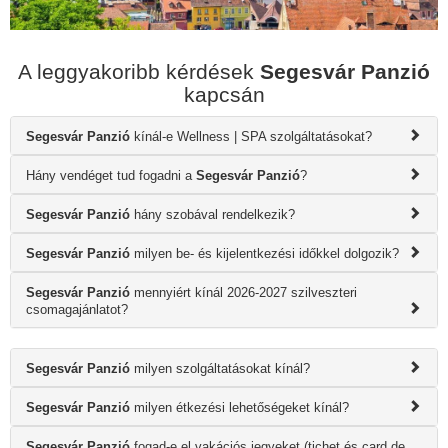
A leggyakoribb kérdések
Segesvár Panzió
kapcsán
Segesvár Panzió
kínál-e Wellness | SPA szolgáltatásokat?
Hány vendéget tud fogadni a
Segesvár Panzió
?
Segesvár Panzió
hány szobával rendelkezik?
Segesvár Panzió
milyen be- és kijelentkezési időkkel dolgozik?
Segesvár Panzió
mennyiért kínál 2026-2027 szilveszteri
csomagajánlatot?
Segesvár Panzió
milyen szolgáltatásokat kínál?
Segesvár Panzió
milyen étkezési lehetőségeket kínál?
Segesvár Panzió
fogad-e el vakációs jegyeket (tichet és card de