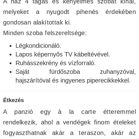
A ház 4 tágas és kényelmes szobát kínál,
melyeket a nyugodt pihenés érdekében
gondosan alakítottak ki.
Minden szoba felszereltsége:
Légkondicionáló.
Lapos képernyős TV kábeltévével.
Ruhásszekrény és vízforraló.
Saját fürdőszoba zuhanyzóval,
hajszárítóval és ingyenes piperecikkekkel.
Étkezés
A panzió egy à la carte étteremmel
rendelkezik, ahol a vendégek finom ételeket
fogyaszthatnak akár a teraszon, akár az