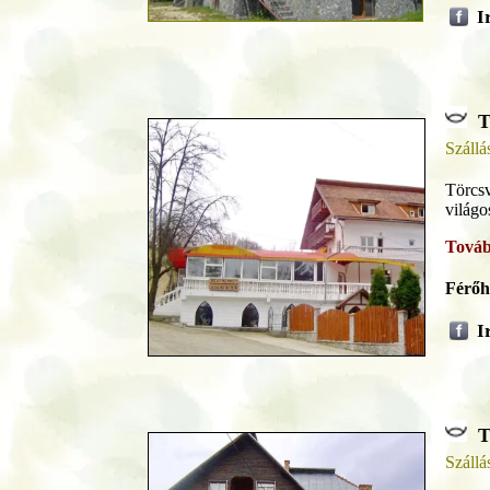
I
T
Szállá
Törcsv
világo
Továb
Férőh
I
T
Szállá