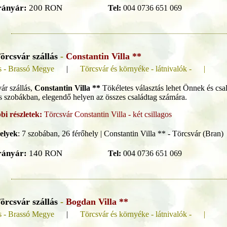
rányár:
200 RON
Tel:
004 0736 651 069
örcsvár szállás
-
Constantin Villa **
s - Brassó Megye
|
Törcsvár és környéke - látnivalók - |
ár szállás,
Constantin Villa **
Tökéletes választás lehet Önnek és csal
s szobákban, elegendő helyen az összes családtag számára.
bi részletek:
Törcsvár Constantin Villa - két csillagos
elyek
:
7 szobában, 26 férőhely | Constantin Villa ** - Törcsvár (Bran)
rányár:
140 RON
Tel:
004 0736 651 069
örcsvár szállás
-
Bogdan Villa **
s - Brassó Megye
|
Törcsvár és környéke - látnivalók - |