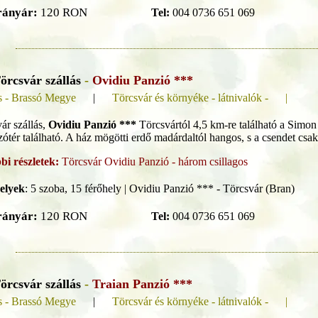
rányár:
120 RON
Tel:
004 0736 651 069
örcsvár szállás
-
Ovidiu Panzió ***
s - Brassó Megye
|
Törcsvár és környéke - látnivalók - |
ár szállás,
Ovidiu Panzió ***
Törcsvártól 4,5 km-re található a Simon
szótér található. A ház mögötti erdő madárdaltól hangos, s a csendet csa
bi részletek:
Törcsvár Ovidiu Panzió - három csillagos
elyek
:
5 szoba, 15 férőhely | Ovidiu Panzió *** - Törcsvár (Bran)
rányár:
120 RON
Tel:
004 0736 651 069
örcsvár szállás
-
Traian Panzió ***
s - Brassó Megye
|
Törcsvár és környéke - látnivalók - |