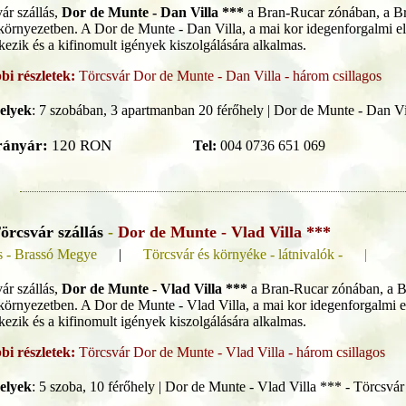
ár szállás,
Dor de Munte - Dan Villa ***
a Bran-Rucar zónában, a Bra
 környezetben. A Dor de Munte - Dan Villa, a mai kor idegenforgalmi el
kezik és a kifinomult igények kiszolgálására alkalmas.
bi részletek:
Törcsvár Dor de Munte - Dan Villa - három csillagos
elyek
:
7 szobában, 3 apartmanban 20 férőhely | Dor de Munte - Dan Vi
rányár:
120 RON
Tel:
004 0736 651 069
örcsvár szállás
-
Dor de Munte - Vlad Villa ***
s - Brassó Megye
|
Törcsvár és környéke - látnivalók - |
ár szállás,
Dor de Munte - Vlad Villa ***
a Bran-Rucar zónában, a Bra
 környezetben. A Dor de Munte - Vlad Villa, a mai kor idegenforgalmi e
kezik és a kifinomult igények kiszolgálására alkalmas.
bi részletek:
Törcsvár Dor de Munte - Vlad Villa - három csillagos
elyek
:
5 szoba, 10 férőhely | Dor de Munte - Vlad Villa *** - Törcsvár