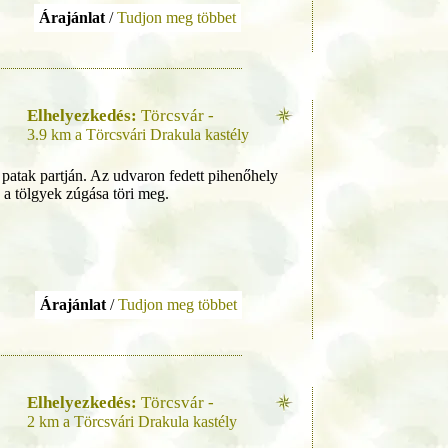
Árajánlat
/
Tudjon meg többet
Elhelyezkedés:
Törcsvár -
3.9 km a Törcsvári Drakula kastély
 patak partján. Az udvaron fedett pihenőhely
k a tölgyek zúgása töri meg.
Árajánlat
/
Tudjon meg többet
Elhelyezkedés:
Törcsvár -
2 km a Törcsvári Drakula kastély