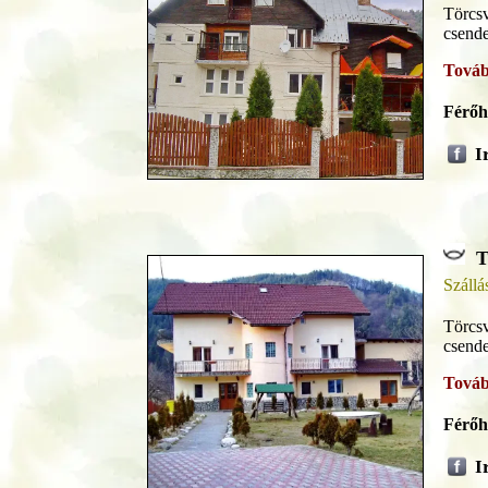
Törcsv
csende
Továb
Férőh
I
T
Szállá
Törcsv
csende
Továb
Férőh
I