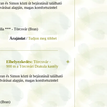
n és Simon közti út bejáratánál található
várásai alapján, magas komfortszinttel
lla *** - Törcsvár (Bran)
Árajánlat
/
Tudjon meg többet
Elhelyezkedés:
Törcsvár -
900 m a Törcsvári Drakula kastély
n és Simon közti út bejáratánál található
lvárásai alapján, magas komfortszinttel
 (Bran)