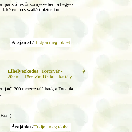
ian panzió festői környezetben, a hegyek
k kényelmes szállást biztosítani.
Árajánlat
/
Tudjon meg többet
Elhelyezkedés:
Törcsvár -
200 m a Törcsvári Drakula kastély
tjától 200 méterre található, a Dracula
.
 (Bran)
Árajánlat
/
Tudjon meg többet