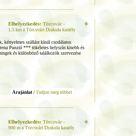
Elhelyezkedés:
Törcsvár -
1.5 km a Törcsvári Drakula kastély
, kényelmes szállást kínál csodálatos
erena Panzió *** tökéletes helyszín kisebb és
éningek és különböző találkozók szervezése
Árajánlat
/
Tudjon meg többet
Elhelyezkedés:
Törcsvár -
900 m a Törcsvári Drakula kastély