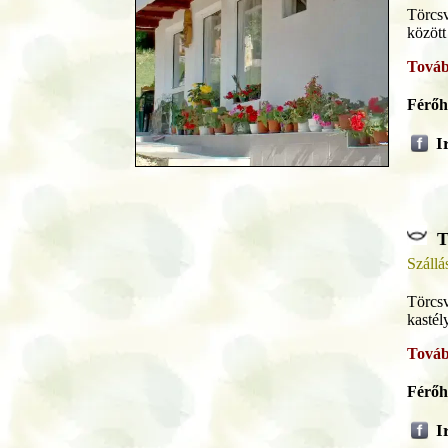
Törcsv
között
Továb
Férőh
I
T
Szállá
Törcsv
kastél
Továb
Férőh
I