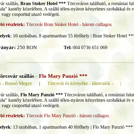
ár szállás,
Bran Stoker Hotel ***
Törcsváron található, a romániai fal
la" kastély közelében. A szálló télen-nyáron kényelmes szobákkal és vá
 vagy csoporttal utazó vedégeit.
bi részletek:
Törcsvár Bran Stoker Hotel - három csillagos
elyek
:
10 szobában, 8 apartmanban 55 férőhely | Bran Stoker Hotel **
rányár:
250 RON
Tel:
004 0736 651 069
örcsvár szállás
-
Flo Mary Panzió ***
s - Brassó Megye
|
Törcsvár és környéke - látnivalók - |
ár szállás,
Flo Mary Panzió ***
Törcsváron található, a romániai falu
la" kastély közelében. A szálló télen-nyáron kényelmes szobákkal és vá
 vagy csoporttal utazó vedégeit.
bi részletek:
Törcsvár Flo Mary Panzió - három csillagos
elyek
:
13 szobában, 1 apartmanban 40 férőhely | Flo Mary Panzió *** 