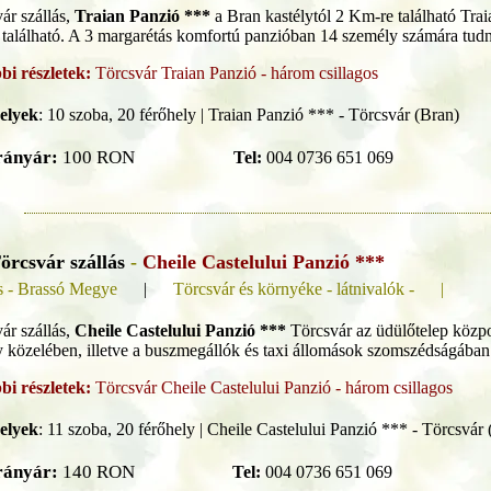
ár szállás,
Traian Panzió ***
a Bran kastélytól 2 Km-re található Tra
 található. A 3 margarétás komfortú panzióban 14 személy számára tudna
bi részletek:
Törcsvár Traian Panzió - három csillagos
elyek
:
10 szoba, 20 férőhely | Traian Panzió *** - Törcsvár (Bran)
rányár:
100 RON
Tel:
004 0736 651 069
örcsvár szállás
-
Cheile Castelului Panzió ***
s - Brassó Megye
|
Törcsvár és környéke - látnivalók - |
ár szállás,
Cheile Castelului Panzió ***
Törcsvár az üdülőtelep közpon
y közelében, illetve a buszmegállók és taxi állomások szomszédságában
bi részletek:
Törcsvár Cheile Castelului Panzió - három csillagos
elyek
:
11 szoba, 20 férőhely | Cheile Castelului Panzió *** - Törcsvár
rányár:
140 RON
Tel:
004 0736 651 069