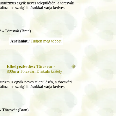
uturizmus egyik neves településén, a törcsvári
ltozatos szolgáltatásokkal várja kedves
* - Törcsvár (Bran)
Árajánlat
/
Tudjon meg többet
Elhelyezkedés:
Törcsvár -
800m a Törcsvári Drakula kastély
turizmus egyik neves településén, a törcsvári
ltozatos szolgáltatásokkal várja kedves
- Törcsvár (Bran)