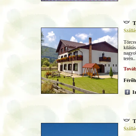
T
Szállá
Törcsv
kilátá
nagyob
terén..
Továb
Férőh
I
T
Szállá