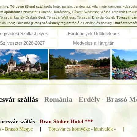
nline. Törcsvár (Bran) szállások:
hotel, panzió, vendégház, villa, motel camping, kulcso
am ajánlatok:
Szilveszter, Pünkösd, Karácsony, Húsvét, Wellness; Szállás Törcsvár Drakula
 Törcsvári kastély Drakula Gróf, Törcsvár Wellness, Törcsvári Drakula Kastély
Törcsvár vá
ciós iroda;
Törcsvár (Bran) szálláshely regisztráció
a Portálon és hosting;
Utazástervezé
egyvidéki Szálláshelyek
Fürdőhelyek
Üdülőtelepek
Szilveszter 2026-2027
Medveles a Hargitán
svár szállás
- Románia - Erdély -
Brassó M
örcsvár szállás
-
Bran Stoker Hotel ***
s - Brassó Megye
|
Törcsvár és környéke - látnivalók - |