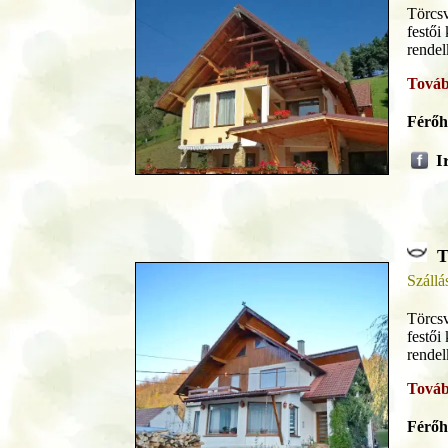
Törcsv
festői
rendel
Továb
Férőh
I
T
Szállá
Törcsv
festői
rendel
Továb
Férőh