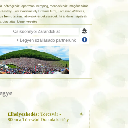
sház-hétvégi ház, apartman, kemping, menedékház, magánszállás,
 Kastély, Törcsvári kastély Drakula Gróf, Törcsvár Wellness,
ros bemutatása:
látnivalók-érdekességek, kirándulás, sípályák
s
, utaztatás, idegenvezetés.
Csíksomlyói Zarándoklat
+ Legyen szállásadó partnerünk
egye
Elhelyezkedés:
Törcsvár -
800m a Törcsvári Drakula kastély