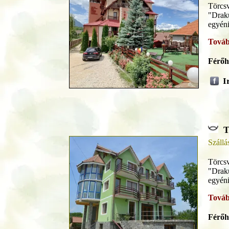
Törcsv
"Draku
egyéni
Továb
Férőh
I
T
Szállá
Törcsv
"Draku
egyéni
Továb
Férőh