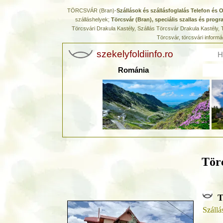
TÖRCSVÁR (Bran)-
Szállások és szállásfoglalás Telefon és O
szálláshelyek;
Törcsvár (Bran), speciális szallas és progr
Törcsvári Drakula Kastély, Szállás Törcsvár Drakula Kastély,
Törcsvár, törcsvári informá
szekelyfoldiinfo.ro
H
Románia
Törc
T
Szállá