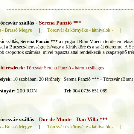
örcsvár szállás
-
Serena Panzió ***
s - Brassó Megye
|
Törcsvár és környéke - látnivalók - |
ár szállás,
Serena Panzió ***
a nyugodt Bran Moeciu területen fekszik
ssal a Bucsecs-hegységre és/vagy a Királykőre és a saját étteremre. A S
b csoportok számára, mivel tapasztalattal rendelkezik a csapatépítő tr
bi részletek:
Törcsvár Serena Panzió - három csillagos
elyek
:
10 szobában, 20 férőhely | Serena Panzió *** - Törcsvár (Bran)
rányár:
200 RON
Tel:
004 0736 651 069
örcsvár szállás
-
Dor de Munte - Dan Villa ***
s - Brassó Megye
|
Törcsvár és környéke - látnivalók - |