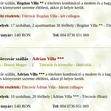
ár szállás,
Bogdan Villa **
a tökéletes kombináció a modern és a hag
s környezetet szeretne eltölteni, akkor jó helyre került.
bi részletek:
Törcsvár Bogdan Villa - két csillagos
elyek
:
17 szobában, 2 apartmanban 38 férőhely | Bogdan Villa ** - Tö
rányár:
140 RON
Tel:
004 0736 651 069
örcsvár szállás
-
Adrian Villa ***
s - Brassó Megye
|
Törcsvár és környéke - látnivalók - |
ár szállás,
Adrian Villa ***
a tökéletes kombináció a modern és a hag
s környezetet szeretne eltölteni, akkor jó helyre került.
bi részletek:
Törcsvár Adrian Villa - három csillagos
elyek
:
10 szobában, 20 férőhely | Adrian Villa *** - Törcsvár (Bran)
rányár:
140 RON
Tel:
004 0736 651 069