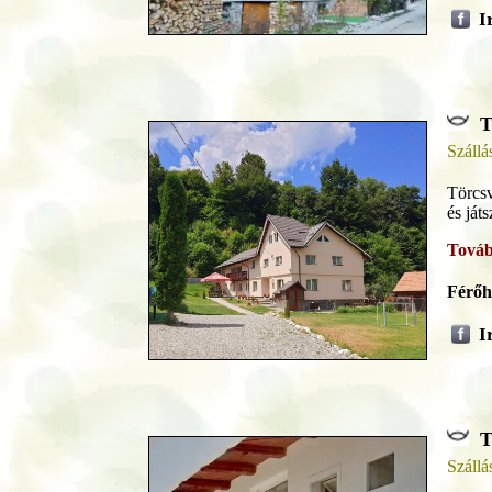
I
T
Szállá
Törcsv
és ját
Továb
Férőh
I
T
Szállá