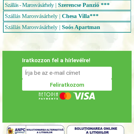
Szállás - Marosvásárhely
|
Szerencse Panzió ***
Szállás Marosvásárhely
|
Chesa Villa***
Szállás Marosvásárhely
|
Soós Apartman
Iratkozzon fel a hírlevélre!