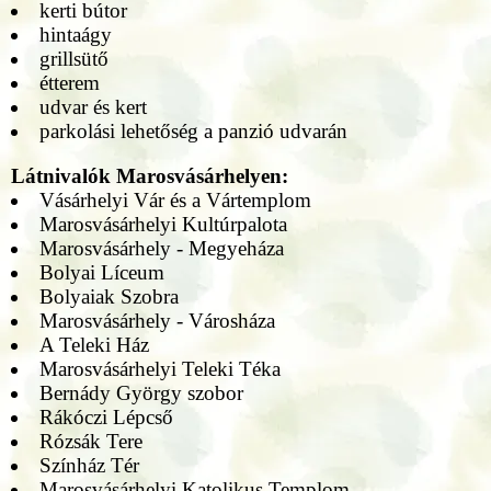
kerti bútor
hintaágy
grillsütő
étterem
udvar és kert
parkolási lehetőség a panzió udvarán
Látnivalók Marosvásárhelyen:
Vásárhelyi Vár és a Vártemplom
Marosvásárhelyi Kultúrpalota
Marosvásárhely - Megyeháza
Bolyai Líceum
Bolyaiak Szobra
Marosvásárhely - Városháza
A Teleki Ház
Marosvásárhelyi Teleki Téka
Bernády György szobor
Rákóczi Lépcső
Rózsák Tere
Színház Tér
Marosvásárhelyi Katolikus Templom