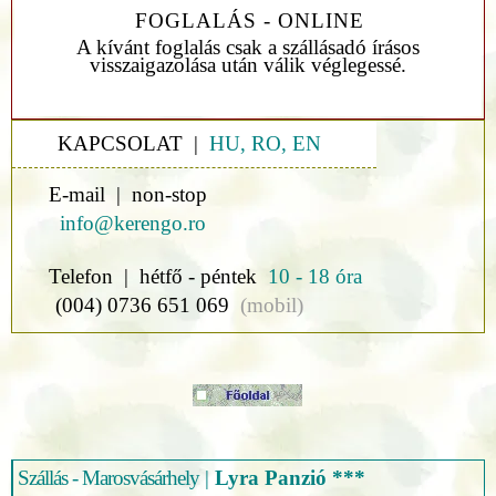
FOGLALÁS - ONLINE
A kívánt foglalás csak a szállásadó írásos
visszaigazolása után válik véglegessé.
KAPCSOLAT |
HU, RO, EN
E-mail | non-stop
info@kerengo.ro
Telefon | hétfő - péntek
10 - 18 óra
(004) 0736 651 069
(mobil)
Szállás - Marosvásárhely
|
Lyra Panzió ***