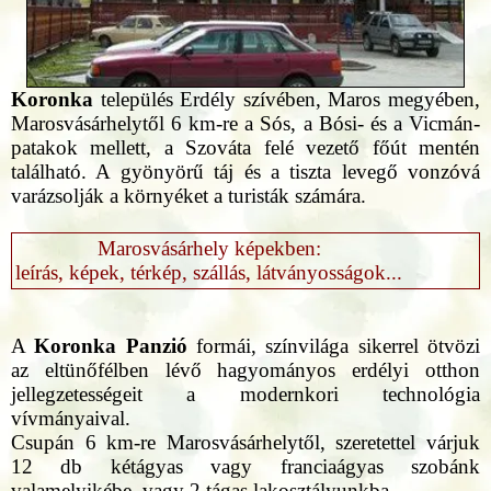
Koronka
település Erdély szívében, Maros megyében,
Marosvásárhelytől 6 km-re a Sós, a Bósi- és a Vicmán-
patakok mellett, a Szováta felé vezető főút mentén
található. A gyönyörű táj és a tiszta levegő vonzóvá
varázsolják a környéket a turisták számára.
Marosvásárhely képekben:
leírás, képek, térkép, szállás, látványosságok...
A
Koronka Panzió
formái, színvilága sikerrel ötvözi
az eltünőfélben lévő hagyományos erdélyi otthon
jellegzetességeit a modernkori technológia
vívmányaival.
Csupán 6 km-re Marosvásárhelytől, szeretettel várjuk
12 db kétágyas vagy franciaágyas szobánk
valamelyikébe, vagy 2 tágas lakosztályunkba.