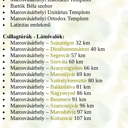
Bartók Béla szobor
Marosvásárhelyi Unitárius Templom
Marosvásárhelyi Ortodox Templom
Latinitas emlekmű
Csillagtúrák - Látnivalók:
Marosvásárhely –
Szászrégen
32 km
Marosvásárhely –
Dicsőszentmárton
40 km
Marosvásárhely –
Segesvár
57 km
Marosvásárhely –
Szováta
60 km
Marosvásárhely –
Aranyosgyéres
66 km
Marosvásárhely –
Marosújvár
69 km
Marosvásárhely –
Székelykeresztúr
80 km
Marosvásárhely –
Balázsfalva
81 km
Marosvásárhely –
Nagyenyed
86 km
Marosvásárhely –
Beszterce
91 km
Marosvásárhely –
Szamosújvár
96 km
Marosvásárhely –
Maroshévíz
97 km
Marosvásárhely –
Kolozsvár
107 km