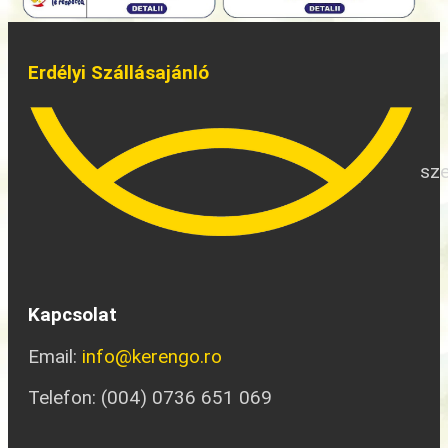
Erdélyi Szállásajánló
sze
Kapcsolat
Email:
info@kerengo.ro
Telefon: (004) 0736 651 069