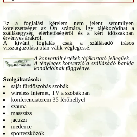
Ez a foglalási kérelem nem jelent semmilyen
kötelezettséget az Ön számára. Így tájékozódhat a
szállásegység elérhetőségéről és a kért időszakban
érvényes árakról.
A kívánt foglalás csak a szállásadó írásos
visszaigazolása után válik véglegessé.
A konvertált értékek tájékoztató jellegűek.
A tényleges konverzió a szállásadó bankja
kondícióinak függvénye.
Szolgáltatások:
saját fürdőszobás szobák
wireless Internet, TV a szobákban
konferenciaterem 35 férőhellyel
szauna
masszázs
jacuzzi
medence
sporteszközök