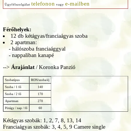
telefonon
e-mailben
Ügyfélszolgálat
vagy
Férőhelyek:
12 db kétágyas/franciaágyas szoba
2 apartman:
- hálószoba franciaággyal
- nappaliban kanapé
-->
Árajánlat
/ Koronka Panzió
Szobatípus
RON/szoba/éj
Szoba / 1 fő
140
Szoba / 2 fő
170
Apartman
270
Pótágy / nap / fő
60
Kétágyas szobák: 1, 2, 7, 8, 13, 14
Franciaágyas szobák: 3, 4, 5, 9 Camere single