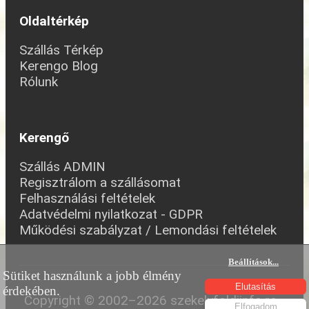
Oldaltérkép
Szállás Térkép
Kerengo Blog
Rólunk
Kerengő
Szállás ADMIN
Regisztrálom a szállásomat
Felhasználási feltételek
Adatvédelmi nyilatkozat - GDPR
Működési szabályzat / Lemondási feltételek
Beállítások
...
Sütiket használunk a jobb élmény
Elutasítás
érdekében.
Copyright © 2002–2026 szekelyfoldiinfo.ro -
Elfogadom