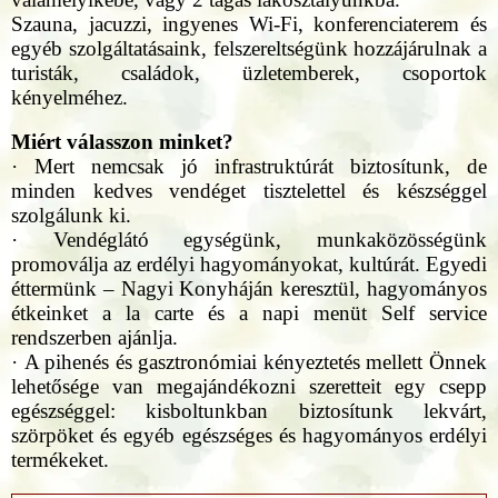
Szauna, jacuzzi, ingyenes Wi-Fi, konferenciaterem és
egyéb szolgáltatásaink, felszereltségünk hozzájárulnak a
turisták, családok, üzletemberek, csoportok
kényelméhez.
Miért válasszon minket
?
· Mert nemcsak jó infrastruktúrát biztosítunk, de
minden kedves vendéget tisztelettel és készséggel
szolgálunk ki.
· Vendéglátó egységünk, munkaközösségünk
promoválja az erdélyi hagyományokat, kultúrát. Egyedi
éttermünk – Nagyi Konyháján keresztül, hagyományos
étkeinket a la carte és a napi menüt Self service
rendszerben ajánlja.
· A pihenés és gasztronómiai kényeztetés mellett Önnek
lehetősége van megajándékozni szeretteit egy csepp
egészséggel: kisboltunkban biztosítunk lekvárt,
szörpöket és egyéb egészséges és hagyományos erdélyi
termékeket.