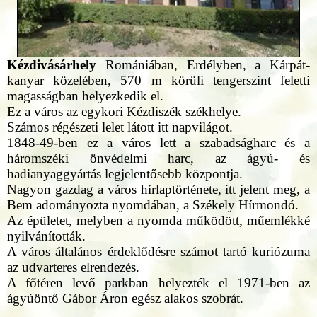
Kézdivásárhely
Romániában, Erdélyben, a Kárpát-
kanyar közelében, 570 m körüli tengerszint feletti
magasságban helyezkedik el.
Ez a város az egykori Kézdiszék székhelye.
Számos régészeti lelet látott itt napvilágot.
1848-49-ben ez a város lett a szabadságharc és a
háromszéki önvédelmi harc, az ágyú- és
hadianyaggyártás legjelentősebb központja.
Nagyon gazdag a város hírlaptörténete, itt jelent meg, a
Bem adományozta nyomdában, a Székely Hírmondó.
Az épületet, melyben a nyomda működött, műemlékké
nyilvánították.
A város általános érdeklődésre számot tartó kuriózuma
az udvarteres elrendezés.
A főtéren levő parkban helyezték el 1971-ben az
ágyúöntő Gábor Áron egész alakos szobrát.