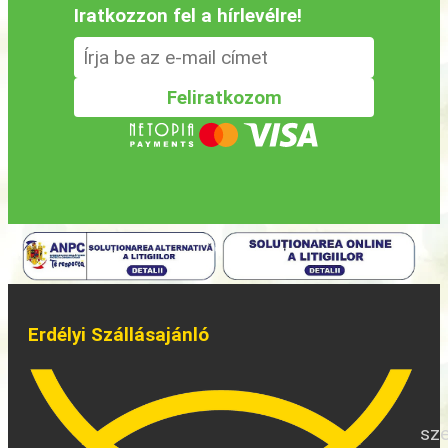
Iratkozzon fel a hírlevélre!
Erdélyi Szállásajánló
sze