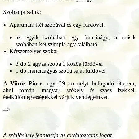
Szobatípusaink:
Apartman: két szobával és egy fürdővel.
az egyik szobában egy franciaágy, a másik
szobában két szimpla ágy található
Kétszemélyes szoba:
3 db 2 ágyas szoba 1 közös fürdővel
1 db franciaágyas szoba saját fürdővel
A
Vörös Pince
, egy 29 személyt befogadó étterem,
ahol román, magyar, székely és szász ízekkel,
ételkülönlegességekkel várjuk vendégeinket.
-->
A szálláshely fenntartja az árváltoztatás jogát.