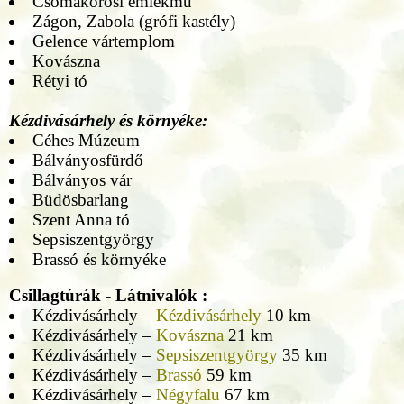
Csomakőrösi emlékmű
Zágon, Zabola (grófi kastély)
Gelence vártemplom
Kovászna
Rétyi tó
Kézdivásárhely és környéke:
Céhes Múzeum
Bálványosfürdő
Bálványos vár
Büdösbarlang
Szent Anna tó
Sepsiszentgyörgy
Brassó és környéke
Csillagtúrák - Látnivalók :
Kézdivásárhely –
Kézdivásárhely
10 km
Kézdivásárhely –
Kovászna
21 km
Kézdivásárhely –
Sepsiszentgyörgy
35 km
Kézdivásárhely –
Brassó
59 km
Kézdivásárhely –
Négyfalu
67 km