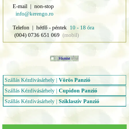
E-mail | non-stop
info@kerengo.ro
Telefon | hétfő - péntek
10 - 18 óra
(004) 0736 651 069
(mobil)
Szállás Kézdivásárhely
|
Vörös Panzió
Szállás Kézdivásárhely
|
Cupidon Panzió
Szállás Kézdivásárhely
|
Sziklaszív Panzió