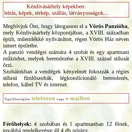
Kézdivásárhely képekben:
leírás, képek, térkép, szállás, látványosságok...
Meghívjuk Önt, hogy látogasson el a
Vörös Panzióba
,
mely Kézdivásárhely központjában, a XVIII. században
épült, műemlékké nyílvánított, régen Vörös Ház néven
ismert épületbe.
A panzió vendégei számára 4 szobát és egy apartmant
működtet, melyek berendezése a XVIII. század stílusát
őrzi.
Szobáinkban a vendégek kényelmét fokozzák a régies
stílusú fürdőszobák, légkondícionáló berendezés,
telefon, kábel TV és internet.
telefonon
e-mailben
Ügyfélszolgálat
vagy
Férőhelyek:
4 szobában és 1 apartmanban 12 főnek,
továbbá rendelkezésre áll 4 db pótágy.