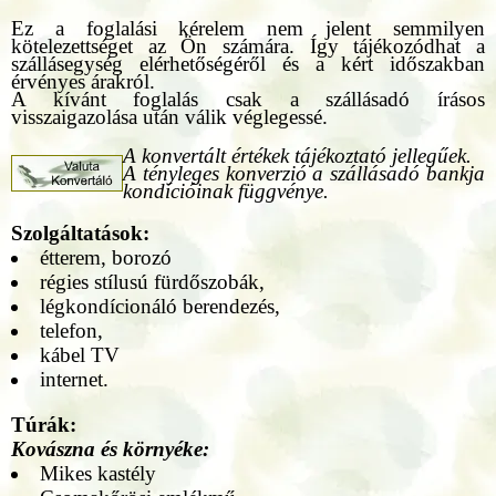
Ez a foglalási kérelem nem jelent semmilyen
kötelezettséget az Ön számára. Így tájékozódhat a
szállásegység elérhetőségéről és a kért időszakban
érvényes árakról.
A kívánt foglalás csak a szállásadó írásos
visszaigazolása után válik véglegessé.
A konvertált értékek tájékoztató jellegűek.
A tényleges konverzió a szállásadó bankja
kondícióinak függvénye.
Szolgáltatások:
étterem, borozó
régies stílusú fürdőszobák,
légkondícionáló berendezés,
telefon,
kábel TV
internet.
Túrák:
Kovászna és környéke:
Mikes kastély