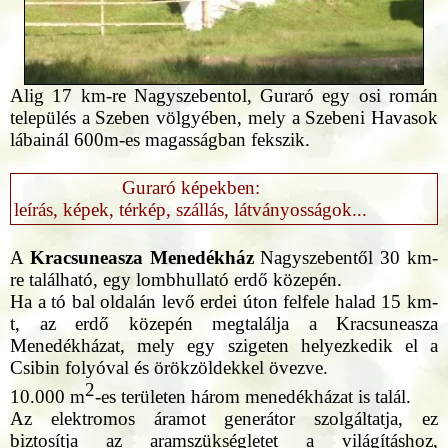
Alig 17 km-re Nagyszebentol, Guraró egy osi román
település a Szeben völgyében, mely a Szebeni Havasok
lábainál 600m-es magasságban fekszik.
Guraró képekben:
leírás, képek, térkép, szállás, látványosságok...
A
Kracsuneasza Menedékház
Nagyszebentől 30 km-
re található, egy lombhullató erdő közepén.
Ha a tó bal oldalán levő erdei úton felfele halad 15 km-
t, az erdő közepén megtalálja a Kracsuneasza
Menedékházat, mely egy szigeten helyezkedik el a
Csibin folyóval és örökzöldekkel övezve.
2
10.000 m
-es területen három menedékházat is talál.
Az elektromos áramot generátor szolgáltatja, ez
biztosítja az aramszükségletet a világításhoz,