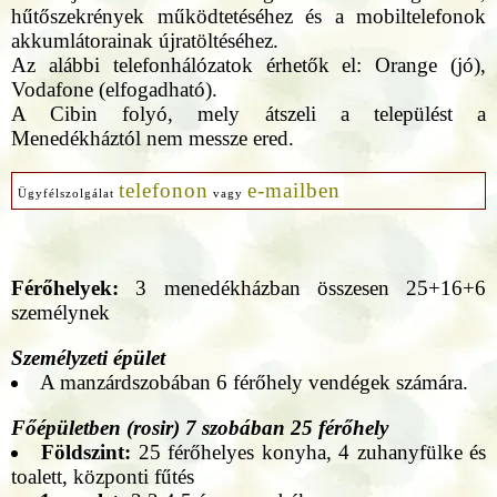
hűtőszekrények működtetéséhez és a mobiltelefonok
akkumlátorainak újratöltéséhez.
Az alábbi telefonhálózatok érhetők el: Orange (jó),
Vodafone (elfogadható).
A Cibin folyó, mely átszeli a települést a
Menedékháztól nem messze ered.
telefonon
e-mailben
Ügyfélszolgálat
vagy
Férőhelyek:
3 menedékházban összesen 25+16+6
személynek
Személyzeti épület
A manzárdszobában 6 férőhely vendégek számára.
Főépületben (rosir) 7 szobában 25 férőhely
Földszint:
25 férőhelyes konyha, 4 zuhanyfülke és
toalett, központi fűtés