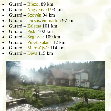
Guraró –
Brezoi
89 km
Guraró –
Nagyenyed
93 km
Guraró –
Szövén
94 km
Guraró –
Dicsoszentmárton
97 km
Guraró –
Zalatna
101 km
Guraró –
Piski
102 km
Guraró –
Segesvár
109 km
Guraró –
Pusztakalán
112 km
Guraró –
Marosújvár
114 km
Guraró –
Déva
115 km