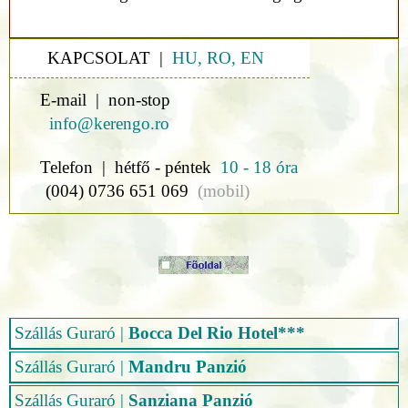
KAPCSOLAT |
HU, RO, EN
E-mail | non-stop
info@kerengo.ro
Telefon | hétfő - péntek
10 - 18 óra
(004) 0736 651 069
(mobil)
Szállás Guraró
|
Bocca Del Rio Hotel***
Szállás Guraró
|
Mandru Panzió
Szállás Guraró
|
Sanziana Panzió