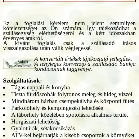
Ez a foglalási kérelem nem jelent semmilyen
kötelezettséget az Ön számára. Így tájékozódhat a
szállásegység elérhetőségéről és a kért időszakban
érvényes árakról.
A kívánt foglalás csak a szállásadó írásos
visszaigazolása után válik véglegessé.
A konvertált értékek tájékoztató jellegűek.
A tényleges konverzió a szállásadó bankja
kondícióinak függvénye.
Szolgáltatások:
Tágas nappali és konyha
Tiszta fürdőszobák folytonos meleg és hideg vízzel
Mindhárom házban csempekályha és központi fűtés
Parkolóhely és kempingezési lehetőség
A táborhely közelében spotolásra alkalmas terület
Horgászati lehetőség
Gyalotúrák, sétakocsikázás
ATV-kel bejárhatják a kisebb csoportok a környéket