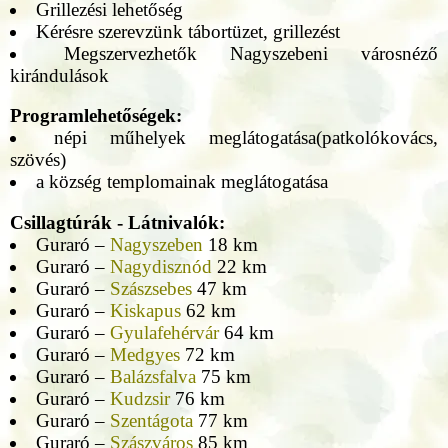
Grillezési lehetőség
Kérésre szerevzünk tábortüzet, grillezést
Megszervezhetők Nagyszebeni városnéző
kirándulások
Programlehetőségek:
népi műhelyek meglátogatása(patkolókovács,
szövés)
a község templomainak meglátogatása
Csillagtúrák - Látnivalók:
Guraró –
Nagyszeben
18 km
Guraró –
Nagydisznód
22 km
Guraró –
Szászsebes
47 km
Guraró –
Kiskapus
62 km
Guraró –
Gyulafehérvár
64 km
Guraró –
Medgyes
72 km
Guraró –
Balázsfalva
75 km
Guraró –
Kudzsir
76 km
Guraró –
Szentágota
77 km
Guraró –
Szászváros
85 km