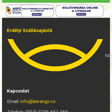
Erdélyi Szállásajánló
sze
Kapcsolat
Email:
info@kerengo.ro
Telefon: (004) 0736 651 069