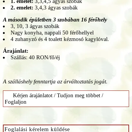
1. emelet:
3,3,4,5 ágyas szobák
2. emelet:
3,4,3 ágyas szobák
A második épületben 3 szobában 16 férőhely
3, 10, 3 ágyas szobák
Nagy konyha, nappali 50 férőhellyel
4 zuhanyzó és 4 toalett kézmosó kagylóval.
Árajánlat:
Szállás: 40 RON/fő/éj
A szálláshely fenntartja az árváltoztatás jogát.
Kérjen árajánlatot / Tudjon meg többet /
Foglaljon
Foglalási kérelem küldése