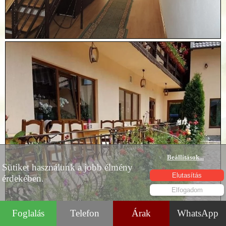
Beállítások
...
Sütiket használunk a jobb élmény
Elutasítás
érdekében.
Elfogadom
Foglalás
Telefon
Árak
WhatsApp