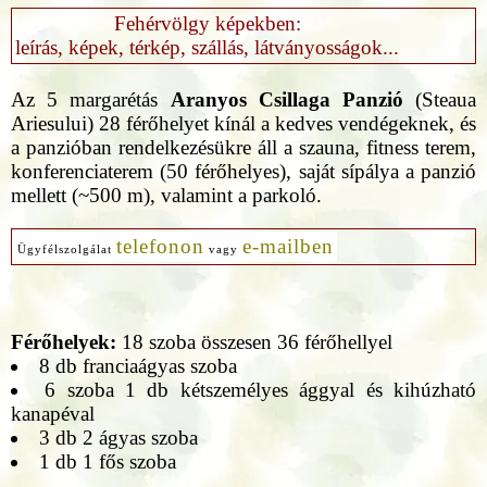
Fehérvölgy képekben:
leírás, képek, térkép, szállás, látványosságok...
Az 5 margarétás
Aranyos Csillaga Panzió
(Steaua
Ariesului) 28 férőhelyet kínál a kedves vendégeknek, és
a panzióban rendelkezésükre áll a szauna, fitness terem,
konferenciaterem (50 férőhelyes), saját sípálya a panzió
mellett (~500 m), valamint a parkoló.
telefonon
e-mailben
Ügyfélszolgálat
vagy
Férőhelyek:
18 szoba összesen 36 férőhellyel
8 db franciaágyas szoba
6 szoba 1 db kétszemélyes ággyal és kihúzható
kanapéval
3 db 2 ágyas szoba
1 db 1 fős szoba