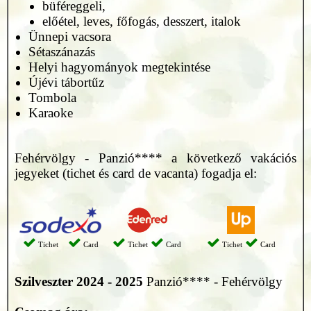
büféreggeli,
előétel, leves, főfogás, desszert, italok
Ünnepi vacsora
Sétaszánazás
Helyi hagyományok megtekintése
Újévi tábortűz
Tombola
Karaoke
Fehérvölgy - Panzió**** a következő vakációs
jegyeket (tichet és card de vacanta) fogadja el:
Tichet
Card
Tichet
Card
Tichet
Card
Szilveszter 2024 - 2025
Panzió**** - Fehérvölgy