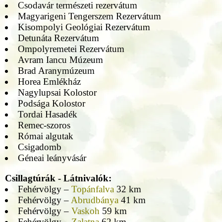
Csodavár természeti rezervátum
Magyarigeni Tengerszem Rezervátum
Kisompolyi Geológiai Rezervátum
Detunáta Rezervátum
Ompolyremetei Rezervátum
Avram Iancu Múzeum
Brad Aranymúzeum
Horea Emlékház
Nagylupsai Kolostor
Podsága Kolostor
Tordai Hasadék
Remec-szoros
Római algutak
Csigadomb
Géneai leányvásár
Csillagtúrák - Látnivalók:
Fehérvölgy –
Topánfalva
32 km
Fehérvölgy –
Abrudbánya
41 km
Fehérvölgy –
Vaskoh
59 km
Fehérvölgy –
Zalatna
62 km