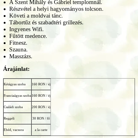
A Szent Mihály és Gábriel templomnál.
Részvétel a helyi hagyományos tolcson.
Követi a moldvai tánc.
Tábortűz és szabadtéri grillezés.
Ingyenes Wifi.
Fűtött medence.
Fitnesz.
Szauna.
Masszázs.
Árajánlat:
Kétágyas szoba
160 RON / éj
Franciaágyas szoba
160 RON / éj
Családi szoba
200 RON / éj
Reggeli
30 RON / fő
Ebéd, vacsora
a la carte