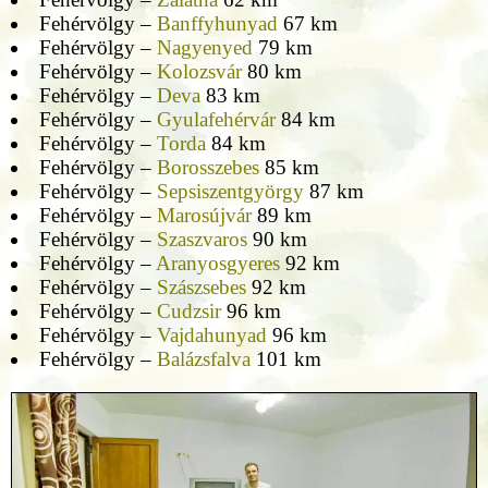
Fehérvölgy –
Banffyhunyad
67 km
Fehérvölgy –
Nagyenyed
79 km
Fehérvölgy –
Kolozsvár
80 km
Fehérvölgy –
Deva
83 km
Fehérvölgy –
Gyulafehérvár
84 km
Fehérvölgy –
Torda
84 km
Fehérvölgy –
Borosszebes
85 km
Fehérvölgy –
Sepsiszentgyörgy
87 km
Fehérvölgy –
Marosújvár
89 km
Fehérvölgy –
Szaszvaros
90 km
Fehérvölgy –
Aranyosgyeres
92 km
Fehérvölgy –
Szászsebes
92 km
Fehérvölgy –
Cudzsir
96 km
Fehérvölgy –
Vajdahunyad
96 km
Fehérvölgy –
Balázsfalva
101 km