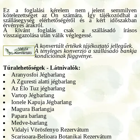
Ez a foglalási kérelem nem jelent semmilyen
kötelezettséget az Ön számára. Így tájékozódhat a
szállásegység elérhetőségéről és a kért időszakban
érvényes árakról.
A kívánt foglalás csak a szállásadó írásos
visszaigazolása után válik véglegessé.
A konvertált értékek tájékoztató jellegűek.
A tényleges konverzió a szállásadó bankja
kondícióinak függvénye.
Túralehetőségek - Látnivalók:
Aranyosfoi Jégbarlang
A Zguresti alatti jégbarlang
Az Élo Tuz jégbarlang
Vartop Jégbarlang
Ionele Kapuja Jégbarlang
Magura Barlangja
Papara barlang
Medve-barlang
Vidalyi Vörösfenyo Rezervátum
Scarisoara-Belioara Botanikai Rezervátum