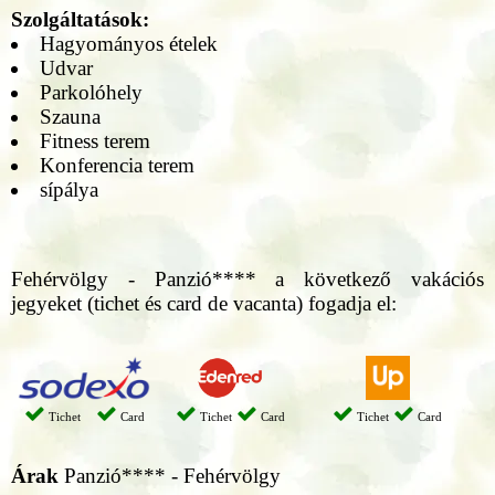
Szolgáltatások:
Hagyományos ételek
Udvar
Parkolóhely
Szauna
Fitness terem
Konferencia terem
sípálya
Fehérvölgy - Panzió**** a következő vakációs
jegyeket (tichet és card de vacanta) fogadja el:
Tichet
Card
Tichet
Card
Tichet
Card
Árak
Panzió**** - Fehérvölgy