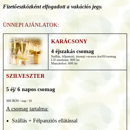
Fizetőeszközként elfogadott a vakációs jegy.
ÜNNEPI AJÁNLATOK:
KARÁCSONY
4 éjszakás csomag
Szállás, félpanzió, ünnepi vacsora ára/fő/csomag
I-II emeleten: 800 lei
Manzárdon: 600 lei
SZILVESZTER
5 éj/ 6 napos csomag
300 RON / nap / fő
A csomag tartalma:
Szállás + Félpanziós ellátással