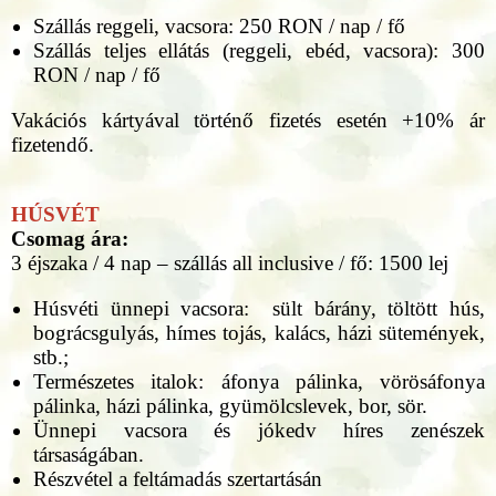
Szállás reggeli, vacsora: 250 RON / nap / fő
Szállás teljes ellátás (reggeli, ebéd, vacsora): 300
RON / nap / fő
Vakációs kártyával történő fizetés esetén +10% ár
fizetendő.
HÚSVÉT
Csomag ára:
3 éjszaka / 4 nap – szállás all inclusive / fő: 1500 lej
Húsvéti ünnepi vacsora: sült bárány, töltött hús,
bográcsgulyás, hímes tojás, kalács, házi sütemények,
stb.;
Természetes italok: áfonya pálinka, vörösáfonya
pálinka, házi pálinka, gyümölcslevek, bor, sör.
Ünnepi vacsora és jókedv híres zenészek
társaságában.
Részvétel a feltámadás szertartásán