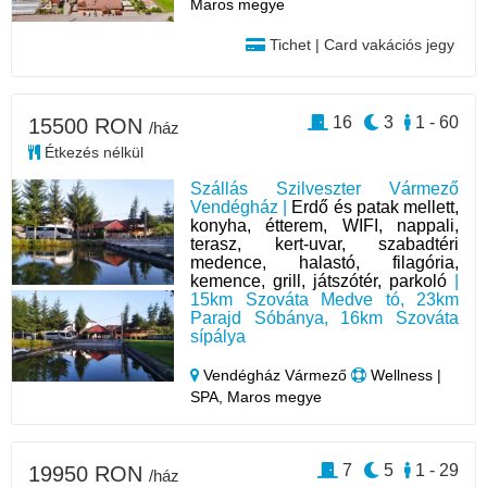
Maros megye
Tichet | Card vakációs jegy
16
3
1 - 60
15500 RON
/ház
Étkezés nélkül
Szállás Szilveszter Vármező
Vendégház |
Erdő és patak mellett,
konyha, étterem, WIFI, nappali,
terasz, kert-uvar, szabadtéri
medence, halastó, filagória,
kemence, grill, játszótér, parkoló
|
15km Szováta Medve tó, 23km
Parajd Sóbánya, 16km Szováta
sípálya
Vendégház Vármező
Wellness |
SPA, Maros megye
7
5
1 - 29
19950 RON
/ház