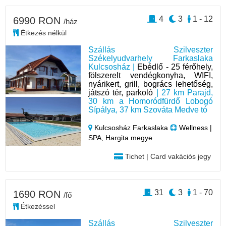
4
3
1 - 12
6990 RON
/ház
Étkezés nélkül
Szállás Szilveszter
Székelyudvarhely Farkaslaka
Kulcsosház |
Ebédlő - 25 férőhely,
fölszerelt vendégkonyha, WIFI,
nyárikert, grill, bogrács lehetőség,
játszó tér, parkoló
| 27 km Parajd,
30 km a Homoródfürdő Lobogó
Sípálya, 37 km Szováta Medve tó
Kulcsosház Farkaslaka
Wellness |
SPA, Hargita megye
Tichet | Card vakációs jegy
31
3
1 - 70
1690 RON
/fő
Étkezéssel
Szállás Szilveszter