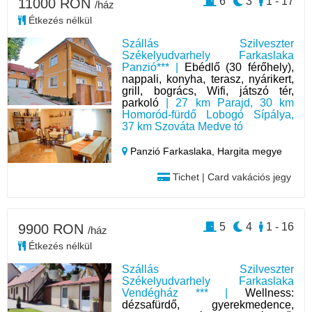
6
3
1 - 17
11000 RON
/ház
Étkezés nélkül
Szállás Szilveszter
Székelyudvarhely Farkaslaka
Panzió*** |
Ebédlő (30 férőhely),
nappali, konyha, terasz, nyárikert,
grill, bogrács, Wifi, játszó tér,
parkoló
| 27 km Parajd, 30 km
Homoród-fürdő Lobogó Sípálya,
37 km Szováta Medve tó
Panzió Farkaslaka,
Hargita megye
Tichet | Card vakációs jegy
5
4
1 - 16
9900 RON
/ház
Étkezés nélkül
Szállás Szilveszter
Székelyudvarhely Farkaslaka
Vendégház *** |
Wellness:
dézsafürdő, gyerekmedence,