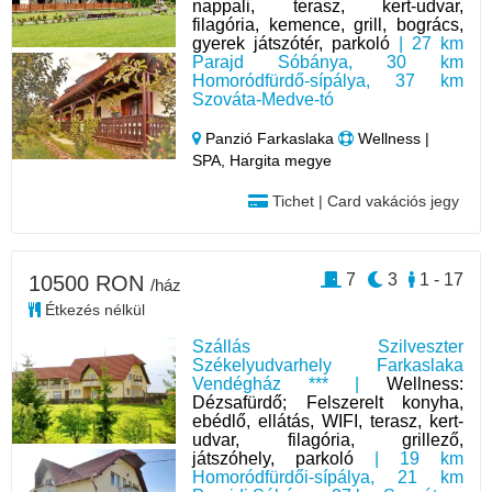
nappali, terasz, kert-udvar,
filagória, kemence, grill, bogrács,
gyerek játszótér, parkoló
| 27 km
Parajd Sóbánya, 30 km
Homoródfürdő-sípálya, 37 km
Szováta-Medve-tó
Panzió Farkaslaka
Wellness |
SPA, Hargita megye
Tichet | Card vakációs jegy
7
3
1 - 17
10500 RON
/ház
Étkezés nélkül
Szállás Szilveszter
Székelyudvarhely Farkaslaka
Vendégház *** |
Wellness:
Dézsafürdő; Felszerelt konyha,
ebédlő, ellátás, WIFI, terasz, kert-
udvar, filagória, grillező,
játszóhely, parkoló
| 19 km
Homoródfürdői-sípálya, 21 km