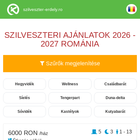
szilveszter-erdely.ro
SZILVESZTERI AJÁNLATOK 2026 -
2027 ROMÁNIA
Szűrők megjelenítése
Hegyvidék
Wellness
Családbarát
Síelés
Tengerpart
Duna-delta
Sóvidék
Kastélyok
Kutyabarát
5
3
1 - 13
6000 RON
/ház