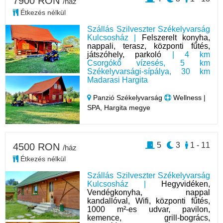
7900 RON
/ház
Étkezés nélkül
Szállás Szilveszter Székelyvarság
Kulcsosház |
Felszerelt konyha,
nappali, terasz, központi fűtés,
játszóhely, parkoló
| 4 km
Csorgókő vízesés, 5 km
Székelyvarsági-sípálya, 30 km
Madarasi Hargita
Panzió Székelyvarság
Wellness |
SPA, Hargita megye
5
3
1 - 11
4500 RON
/ház
Étkezés nélkül
Szállás Szilveszter Székelyvarság
Kulcsosház |
Hegyvidéken,
Vendégkonyha, nappal
kandallóval, Wifi, központi fűtés,
1000 m²-es udvar, pavilon,
kemence, grill-bogrács,