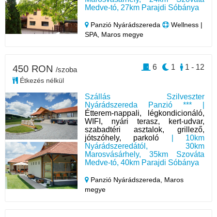
Medve-tó, 27km Parajdi Sóbánya
Panzió Nyárádszereda
Wellness |
SPA, Maros megye
6
1
1 - 12
450 RON
/szoba
Étkezés nélkül
Szállás Szilveszter
Nyárádszereda Panzió *** |
Étterem-nappali, légkondicionáló,
WIFI, nyári terasz, kert-udvar,
szabadtéri asztalok, grillező,
jótszóhely, parkoló
| 10km
Nyárádszeredától, 30km
Marosvásárhely, 35km Szováta
Medve-tó, 40km Parajdi Sóbánya
Panzió Nyárádszereda,
Maros
megye