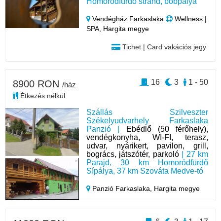
Homoródfürdő strand, bobpálya
Vendégház Farkaslaka
Wellness |
SPA, Hargita megye
Tichet | Card vakációs jegy
16
3
1 - 50
8900 RON
/ház
Étkezés nélkül
Szállás Szilveszter
Székelyudvarhely Farkaslaka
Panzió |
Ebédlő (50 férőhely),
vendégkonyha, WI-FI, terasz,
udvar, nyárikert, pavilon, grill,
bogrács, játszótér, parkoló
| 27 km
Parajd, 30 km Homoródfürdő
Sípálya, 37 km Szováta Medve-tó
Panzió Farkaslaka,
Hargita megye