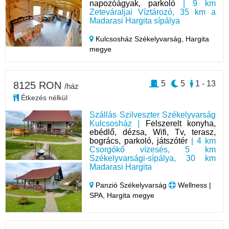
napozóágyak, parkoló
| 9 km
Zeteváraljai Víztározó, 35 km a
Madarasi Hargita sípálya
Kulcsosház Székelyvarság,
Hargita
megye
5
5
1 - 13
8125 RON
/ház
Étkezés nélkül
Szállás Szilveszter Székelyvarság
Kulcsosház |
Felszerelt konyha,
ebédlő, dézsa, Wifi, Tv, terasz,
bogrács, parkoló, játszótér
| 4 km
Csorgókő vízesés, 5 km
Székelyvarsági-sípálya, 30 km
Madarasi Hargita
Panzió Székelyvarság
Wellness |
SPA, Hargita megye