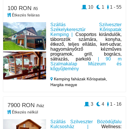
10
1
1 - 55
100 RON
/fő
Étkezés feláras
Szállás Szilveszter
Székelykeresztúr Kőrispatak
Kemping |
Csoportos kirándulók,
táborozók számára, konyha,
étkező, teljes ellátás, kert-udvar,
hagyományőrző kézműves
programok, grill, bogrács,
sátrazás, parkoló
| 90 m
Szalmakalap Múzeum és
kőgyűjtemény
Kemping faházak Kőrispatak,
Hargita megye
3
4
1 - 16
7900 RON
/ház
Étkezés nélkül
Szállás Szilveszter Bözödújfalu
Kulcsosház |
Wellness: