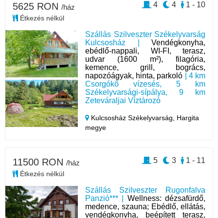
4
4
1 - 10
5625 RON
/ház
Étkezés nélkül
Szállás Szilveszter Székelyvarság
Kulcsosház |
Vendégkonyha,
ebédlő-nappali, WI-FI, terasz,
udvar (1600 m²), filagória,
kemence, grill, bogrács,
napozóágyak, hinta, parkoló
| 4 km
Csorgókő vízesés, 5 km
Székelyvarsági-sípálya, 9 km
Zeteváraljai Víztározó
Kulcsosház Székelyvarság,
Hargita
megye
5
3
1 - 11
11500 RON
/ház
Étkezés nélkül
Szállás Szilveszter Rugonfalva
Panzió*** |
Wellness: dézsafürdő,
medence, szauna; Ebédlő, ellátás,
vendégkonyha, beépített terasz,