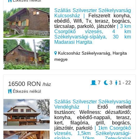
Étkezés nélkül
Szállás Szilveszter Székelyvarság
Kulcsosház |
Felszerelt konyha,
ebédlő, Wifi, Tv, terasz, bogrács,
tárcsalap, parkoló, játszótér
| 3 km
Csorgókő vízesés, 4 km
Székelyvarsági-sípálya, 30 km
Madarasi Hargita
Kulcsosház Székelyvarság,
Hargita
megye
7
3
1 - 22
16500 RON
/ház
Étkezés nélkül
Szállás Szilveszter Székelyvarság
Vendégház |
Erdő mellett
tisztáson; Wellness: dézsafürdő;
konyha, ebédlő-nappali, terasz,
kert, filagória, grill, bogrács,
játszótér, parkoló
| 1km Csorgókő
vízesés, 1,5km Székelyvarsági-
sípálya, 10km Zeteváraljai