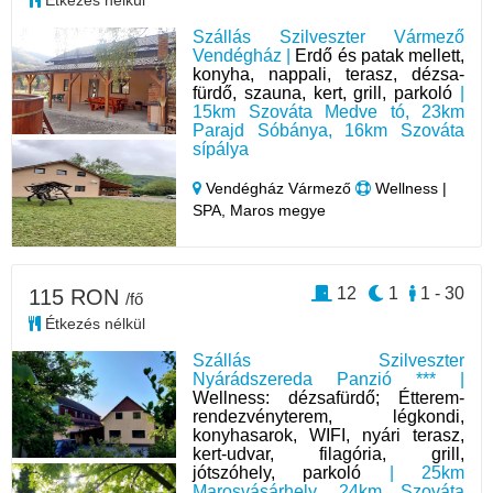
Étkezés nélkül
Szállás Szilveszter Vármező
Vendégház |
Erdő és patak mellett,
konyha, nappali, terasz, dézsa-
fürdő, szauna, kert, grill, parkoló
|
15km Szováta Medve tó, 23km
Parajd Sóbánya, 16km Szováta
sípálya
Vendégház Vármező
Wellness |
SPA, Maros megye
12
1
1 - 30
115 RON
/fő
Étkezés nélkül
Szállás Szilveszter
Nyárádszereda Panzió *** |
Wellness: dézsafürdő; Étterem-
rendezvényterem, légkondi,
konyhasarok, WIFI, nyári terasz,
kert-udvar, filagória, grill,
jótszóhely, parkoló
| 25km
Marosvásárhely, 24km Szováta