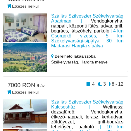
Étkezés nélkül
Szállás Szilveszter Székelyvarság
Apartman |
Vendégkonyha,
nappali, központi fűtés, udvar, grill,
bogrács, játszóhely, parkoló
| 4 km
Csorgókő vízesés, 5 km
Székelyvarsági-sípálya, 30 km
Madarasi Hargita sípálya
Bérelhető lakás/szoba
Székelyvarság,
Hargita megye
4
3
8 - 12
7000 RON
/ház
Étkezés nélkül
Szállás Szilveszter Székelyvarság
Kulcsosház |
Wellness:
dézsafürdő; Vendégkonyha,
étkező-nappali, terasz, kert-udvar,
zöldövezet, grill-bogrács
lehetőség, parkoló
| 10 km