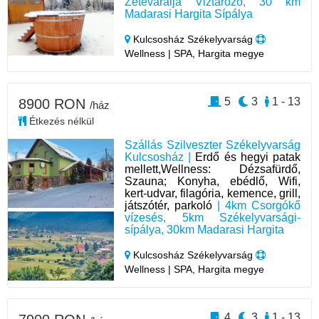
Zeteváralja Viztározó, 30 km
Madarasi Hargita Sípálya
Kulcsosház Székelyvarság
Wellness | SPA, Hargita megye
5
3
1 - 13
8900 RON
/ház
Étkezés nélkül
Szállás Szilveszter Székelyvarság
Kulcsosház |
Erdő és hegyi patak
mellett,Wellness: Dézsafürdő,
Szauna; Konyha, ebédlő, Wifi,
kert-udvar, filagória, kemence, grill,
játszótér, parkoló
| 4km Csorgókő
vízesés, 5km Székelyvarsági-
sípálya, 30km Madarasi Hargita
Kulcsosház Székelyvarság
Wellness | SPA, Hargita megye
4
3
1 - 13