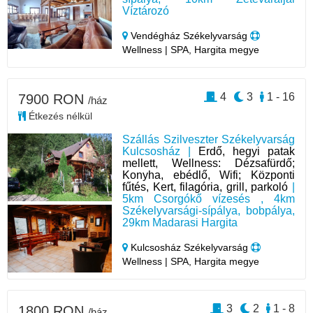
Víztározó
Vendégház Székelyvarság
Wellness | SPA, Hargita megye
4
3
1 - 16
7900 RON
/ház
Étkezés nélkül
Szállás Szilveszter Székelyvarság
Kulcsosház |
Erdő, hegyi patak
mellett, Wellness: Dézsafürdő;
Konyha, ebédlő, Wifi; Központi
fűtés, Kert, filagória, grill, parkoló
|
5km Csorgókő vízesés , 4km
Székelyvarsági-sípálya, bobpálya,
29km Madarasi Hargita
Kulcsosház Székelyvarság
Wellness | SPA, Hargita megye
3
2
1 - 8
1800 RON
/ház