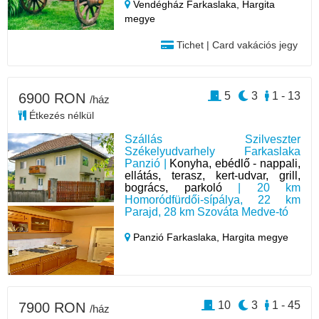
Vendégház Farkaslaka,
Hargita
megye
Tichet | Card vakációs jegy
5
3
1 - 13
6900 RON
/ház
Étkezés nélkül
Szállás Szilveszter
Székelyudvarhely Farkaslaka
Panzió |
Konyha, ebédlő - nappali,
ellátás, terasz, kert-udvar, grill,
bogrács, parkoló
| 20 km
Homoródfürdői-sípálya, 22 km
Parajd, 28 km Szováta Medve-tó
Panzió Farkaslaka,
Hargita megye
10
3
1 - 45
7900 RON
/ház