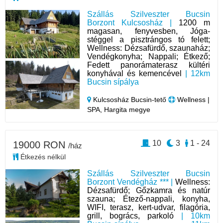
Szállás Szilveszter Bucsin
Borzont Kulcsosház |
1200 m
magasan, fenyvesben, Jóga-
stéggel a pisztrángos tó felett;
Wellness: Dézsafürdő, szaunaház;
Vendégkonyha; Nappali; Étkező;
Fedett panorámaterasz kültéri
konyhával és kemencével
| 12km
Bucsin sípálya
Kulcsosház Bucsin-tető
Wellness |
SPA, Hargita megye
10
3
1 - 24
19000 RON
/ház
Étkezés nélkül
Szállás Szilveszter Bucsin
Borzont Vendégház *** |
Wellness:
Dézsafürdő; Gőzkamra és natúr
szauna; Étező-nappali, konyha,
WIFI, terasz, kert-udvar, filagória,
grill, bogrács, parkoló
| 10km