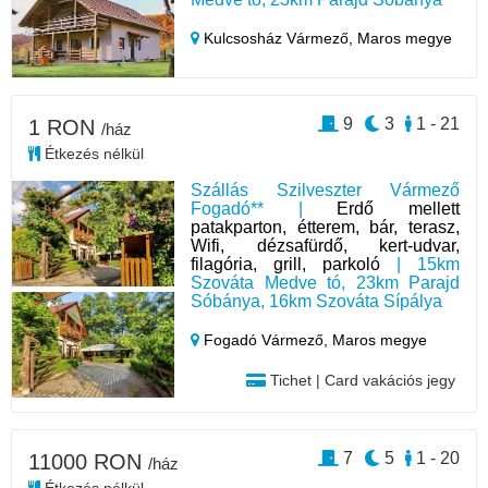
Kulcsosház Vármező,
Maros megye
9
3
1 - 21
1 RON
/ház
Étkezés nélkül
Szállás Szilveszter Vármező
Fogadó** |
Erdő mellett
patakparton, étterem, bár, terasz,
Wifi, dézsafürdő, kert-udvar,
filagória, grill, parkoló
| 15km
Szováta Medve tó, 23km Parajd
Sóbánya, 16km Szováta Sípálya
Fogadó Vármező,
Maros megye
Tichet | Card vakációs jegy
7
5
1 - 20
11000 RON
/ház