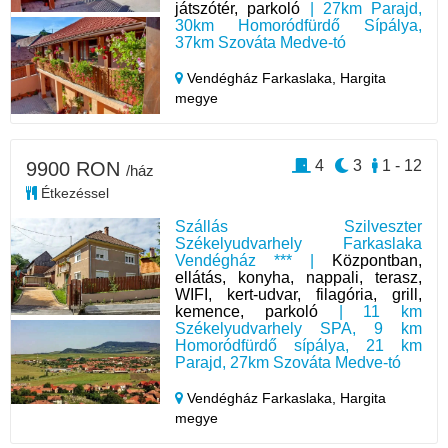
játszótér, parkoló
| 27km Parajd,
30km Homoródfürdő Sípálya,
37km Szováta Medve-tó
Vendégház Farkaslaka,
Hargita
megye
4
3
1 - 12
9900 RON
/ház
Étkezéssel
Szállás Szilveszter
Székelyudvarhely Farkaslaka
Vendégház *** |
Központban,
ellátás, konyha, nappali, terasz,
WIFI, kert-udvar, filagória, grill,
kemence, parkoló
| 11 km
Székelyudvarhely SPA, 9 km
Homoródfürdő sípálya, 21 km
Parajd, 27km Szováta Medve-tó
Vendégház Farkaslaka,
Hargita
megye