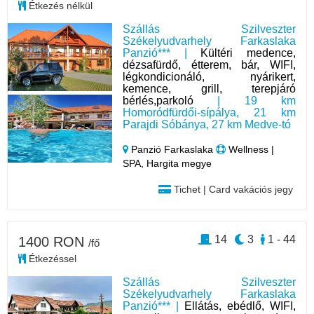
Étkezés nélkül
Szállás Szilveszter
Székelyudvarhely Farkaslaka
Panzió*** |
Kültéri medence,
dézsafürdő, étterem, bár, WIFI,
légkondicionáló, nyárikert,
kemence, grill, terepjáró
bérlés,parkoló
| 19 km
Homoródfürdői-sípálya, 21 km
Parajdi Sóbánya, 27 km Medve-tó
Panzió Farkaslaka
Wellness |
SPA, Hargita megye
Tichet | Card vakációs jegy
14
3
1 - 44
1400 RON
/fő
Étkezéssel
Szállás Szilveszter
Székelyudvarhely Farkaslaka
Panzió*** |
Ellátás, ebédlő, WIFI,