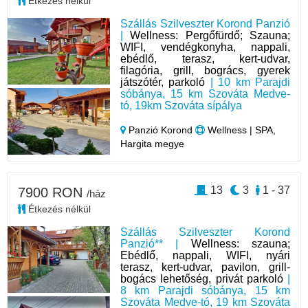
Étkezés nélkül
Szállás Szilveszter Korond Panzió
|
Wellness: Pergőfürdő; Szauna;
WIFI, vendégkonyha, nappali,
ebédlő, terasz, kert-udvar,
filagória, grill, bogrács, gyerek
játszótér, parkoló
| 10 km Parajdi
sóbánya, 15 km Szováta Medve-
tó, 19km Szováta sípálya
Panzió Korond
Wellness | SPA,
Hargita megye
13
3
1 - 37
7900 RON
/ház
Étkezés nélkül
Szállás Szilveszter Korond
Panzió** |
Wellness: szauna;
Ebédlő, nappali, WIFI, nyári
terasz, kert-udvar, pavilon, grill-
bogács lehetőség, privát parkoló
|
8 km Parajdi sóbánya, 15 km
Szováta Medve-tó, 19 km Szováta