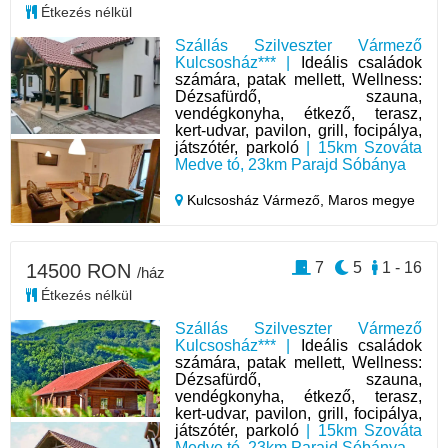
Étkezés nélkül
Szállás Szilveszter Vármező
Kulcsosház*** |
Ideális családok
számára, patak mellett, Wellness:
Dézsafürdő, szauna,
vendégkonyha, étkező, terasz,
kert-udvar, pavilon, grill, focipálya,
játszótér, parkoló
| 15km Szováta
Medve tó, 23km Parajd Sóbánya
Kulcsosház Vármező,
Maros megye
7
5
1 - 16
14500 RON
/ház
Étkezés nélkül
Szállás Szilveszter Vármező
Kulcsosház*** |
Ideális családok
számára, patak mellett, Wellness:
Dézsafürdő, szauna,
vendégkonyha, étkező, terasz,
kert-udvar, pavilon, grill, focipálya,
játszótér, parkoló
| 15km Szováta
Medve tó, 23km Parajd Sóbánya