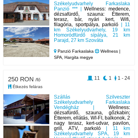
Székelyudvarhely Farkaslaka
Panzió *** |
Wellness: medence,
dézsafürdő, szauna: Étterem,
terasz, bár, nyári kert, Wifi,
filagória, sportpálya, parkoló
| 11
km Székelyudvarhely, 19 km
Homoródfürdő sípálya, 21 km
Parajd, 27 km Szováta
Panzió Farkaslaka
Wellness |
SPA, Hargita megye
11
1
1 - 24
250 RON
/fő
Étkezés feláras
Szállás Szilveszter
Székelyudvarhely Farkaslaka
Vendégház |
Wellness:
dézsafürdő, szauna, gőzkabin;
Étterem, ellátás, WI-FI, balkonok, 2
nagy terasz, kert-udvar, pavilon,
grill, ATV, parkoló
| 11 km
Székelyudvarhely SPA, 19 km