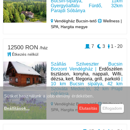
Bucsin-sípálya, 11km
Gyergyóalfalu Fürdő, 32km
Parajdi Sóbánya
Vendégház Bucsin-tető
Wellness |
SPA, Hargita megye
7
3
1 - 20
12500 RON
/ház
Étkezés nélkül
Szállás Szilveszter Bucsin
Borzont Vendégház |
Erdőszélen
tisztáson, konyha, nappali, Wifii,
dézsa, kert, filegoria, grill, parkoló
|
10 km Bucsin sípálya, 42 km
Szováta Medve-tó, 32 km Prajd
sóbánya
Sütiket használunk a jobb élmény érdekében.
Vendégház Bucsin-tető
Wellness |
Beállítások
...
Elutasítás
Elfogadom
SPA, Hargita megye