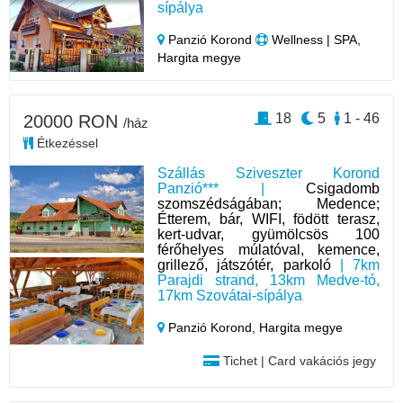
sípálya
Panzió Korond
Wellness | SPA,
Hargita megye
18
5
1 - 46
20000 RON
/ház
Étkezéssel
Szállás Sziveszter Korond
Panzió*** |
Csigadomb
szomszédságában; Medence;
Étterem, bár, WIFI, födött terasz,
kert-udvar, gyümölcsös 100
férőhelyes múlatóval, kemence,
grillező, játszótér, parkoló
| 7km
Parajdi strand, 13km Medve-tó,
17km Szovátai-sípálya
Panzió Korond,
Hargita megye
Tichet | Card vakációs jegy