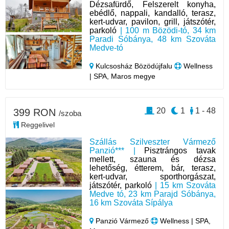
Dézsafürdő, Felszerelt konyha,
ebédlő, nappali, kandalló, terasz,
kert-udvar, pavilon, grill, játszótér,
parkoló
| 100 m Bözödi-tó, 34 km
Paradi Sóbánya, 48 km Szováta
Medve-tó
Kulcsosház Bözödújfalu
Wellness
| SPA, Maros megye
20
1
1 - 48
399 RON
/szoba
Reggelivel
Szállás Szilveszter Vármező
Panzió*** |
Pisztrángos tavak
mellett, szauna és dézsa
lehetőség, étterem, bár, terasz,
kert-udvar, sporthorgászat,
játszótér, parkoló
| 15 km Szováta
Medve tó, 23 km Parajd Sóbánya,
16 km Szováta Sípálya
Panzió Vármező
Wellness | SPA,