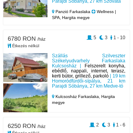
Parajdi Sóbánya, 27 km Szováta
Panzió Farkaslaka
Wellness |
SPA, Hargita megye
5
3
1 - 10
6780 RON
/ház
Étkezés nélkül
Szállás Szilveszter
Székelyudvarhely Farkaslaka
Kulcsosház |
Felszerelt konyha,
ebédlő, nappali, internet, terasz,
kerti bútor, grillező, parkoló
| 19 km
Homoródfürdői-sípálya, 21 km
Parajdi Sóbánya, 27 km Medve-tó
Kulcsosház Farkaslaka,
Hargita
megye
2
3
1 - 6
6250 RON
/ház