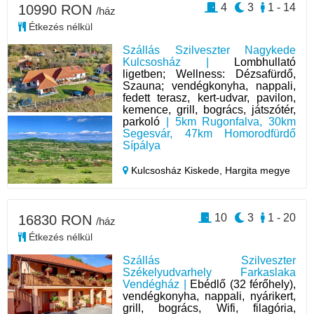
4
3
1 - 14
10990 RON
/ház
Étkezés nélkül
Szállás Szilveszter Nagykede
Kulcsosház |
Lombhullató
ligetben; Wellness: Dézsafürdő,
Szauna; vendégkonyha, nappali,
fedett terasz, kert-udvar, pavilon,
kemence, grill, bogrács, játszótér,
parkoló
| 5km Rugonfalva, 30km
Segesvár, 47km Homorodfürdő
Sípálya
Kulcsosház Kiskede,
Hargita megye
10
3
1 - 20
16830 RON
/ház
Étkezés nélkül
Szállás Szilveszter
Székelyudvarhely Farkaslaka
Vendégház |
Ebédlő (32 férőhely),
vendégkonyha, nappali, nyárikert,
grill, bogrács, Wifi, filagória,