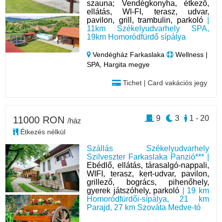
szauna; Vendégkonyha, étkező,
ellátás, WI-FI, terasz, udvar,
pavilon, grill, trambulin, parkoló
|
11km Székelyudvarhely SPA,
19km Homoródfürdő sípálya
Vendégház Farkaslaka
Wellness |
SPA, Hargita megye
Tichet | Card vakációs jegy
9
3
1 - 20
11000 RON
/ház
Étkezés nélkül
Szállás Székelyudvarhely
Szilveszter Farkaslaka Panzió*** |
Ebédlő, ellátás, tárasalgó-nappali,
WIFI, terasz, kert-udvar, pavilon,
grillező, bogrács, pihenőhely,
gyerek játszóhely, parkoló
| 19 km
Homoródfürdői-sípálya, 21 km
Parajd, 27 km Szováta Medve-tó