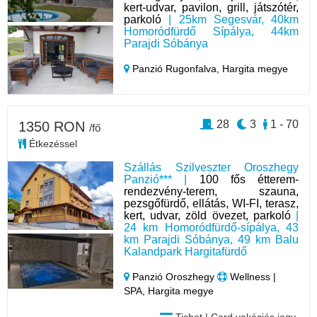
kert-udvar, pavilon, grill, játszótér,
parkoló
| 25km Segesvár, 40km
Homoródfürdő Sípálya, 44km
Parajdi Sóbánya
Panzió Rugonfalva,
Hargita megye
28
3
1 - 70
1350 RON
/fő
Étkezéssel
Szállás Szilveszter Oroszhegy
Panzió*** |
100 fős étterem-
rendezvény-terem, szauna,
pezsgőfürdő, ellátás, WI-FI, terasz,
kert, udvar, zöld övezet, parkoló
|
24 km Homoródfürdő-sípálya, 43
km Parajdi Sóbánya, 49 km Balu
Kalandpark Hargitafürdő
Panzió Oroszhegy
Wellness |
SPA, Hargita megye