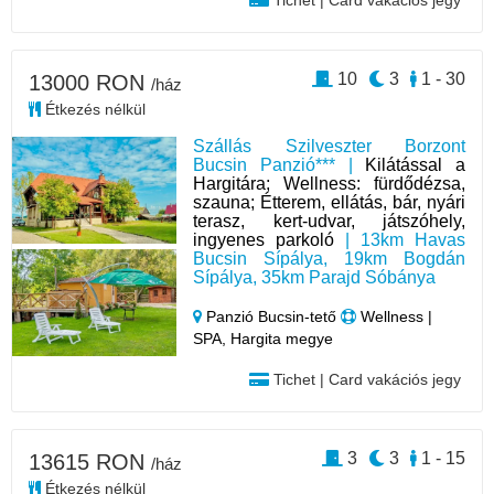
Tichet | Card vakációs jegy
10
3
1 - 30
13000 RON
/ház
Étkezés nélkül
Szállás Szilveszter Borzont
Bucsin Panzió*** |
Kilátással a
Hargitára; Wellness: fürdődézsa,
szauna; Étterem, ellátás, bár, nyári
terasz, kert-udvar, játszóhely,
ingyenes parkoló
| 13km Havas
Bucsin Sípálya, 19km Bogdán
Sípálya, 35km Parajd Sóbánya
Panzió Bucsin-tető
Wellness |
SPA, Hargita megye
Tichet | Card vakációs jegy
3
3
1 - 15
13615 RON
/ház
Étkezés nélkül