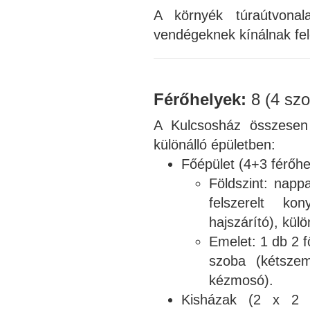
A környék túraútvonal
vendégeknek kínálnak fel
Férőhelyek:
8 (4 sz
A Kulcsosház összesen 
különálló épületben:
Főépület (4+3 férőhe
Földszint: nappa
felszerelt ko
hajszárító), kül
Emelet: 1 db 2 
szoba (kétszem
kézmosó).
Kisházak (2 x 2 fé