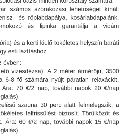
csolódási oázis minden korosztály számára.
r számos szórakozási lehetőséget kínál:
tenisz- és röplabdapálya, kosárlabdapalánk,
omokozó és lipinka garantálja a vidám
ória) és a kerti kiülő tökéletes helyszín baráti
y esti lazításhoz.
z évben:
thető vizesdézsa): A 2 méter átmérőjű, 3500
sa 6-8 fő számára nyújt páratlan relaxációt,
 Ára: 70 €/2 nap, további napok 20 €/nap
glalás).
zelésű szauna 30 perc alatt felmelegszik, a
kéletes felfrissülést biztosít. Törülközőt és
nk. Ára: 60 €/2 nap, további napok 15 €/nap
glalás).