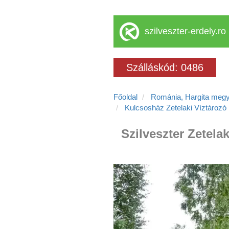
szilveszter-erdely.ro
Szálláskód: 0486
Főoldal
Románia, Hargita meg
Kulcsosház Zetelaki Víztározó
Szilveszter Zetela