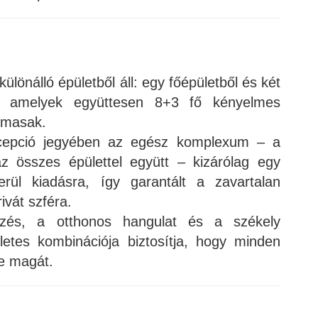
lönálló épületből áll: egy főépületből és két
ból, amelyek együttesen 8+3 fő kényelmes
almasak.
ncepció jegyében az egész komplexum – a
z összes épülettel együtt – kizárólag egy
rül kiadásra, így garantált a zavartalan
ivát szféra.
zés, a otthonos hangulat és a székely
letes kombinációja biztosítja, hogy minden
e magát.