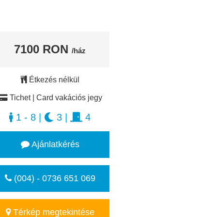
7100 RON
/ház
Étkezés nélkül
Tichet | Card vakációs jegy
1 - 8
|
3
|
4
Ajánlatkérés
(004) - 0736 651 069
Térkép megtekintése