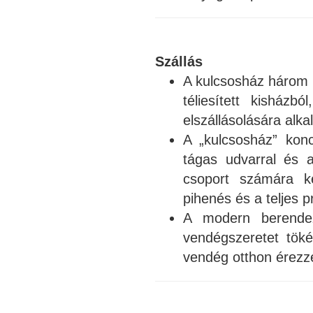
Szállás
A kulcsosház három kü
téliesített kisház
elszállásolására alk
A „kulcsosház” ko
tágas udvarral és a
csoport számára ke
pihenés és a teljes pr
A modern berende
vendégszeretet töké
vendég otthon érezz