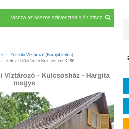
Vissza az összes szilveszteri ajánlathoz
ye
Zetelaki Víztározó (Barajul Zetea)
Zetelaki Víztározó Kulcsosház K486
ki Víztározó - Kulcsosház - Hargita
megye