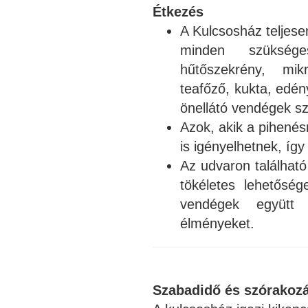
Étkezés
A Kulcsosház teljese
minden szüksége
hűtőszekrény, mik
teafőző, kukta, edé
önellátó vendégek s
Azok, akik a pihenésr
is igényelhetnek, így
Az udvaron találhat
tökéletes lehetőség
vendégek együtt a
élményeket.
Szabadidő és szórakoz