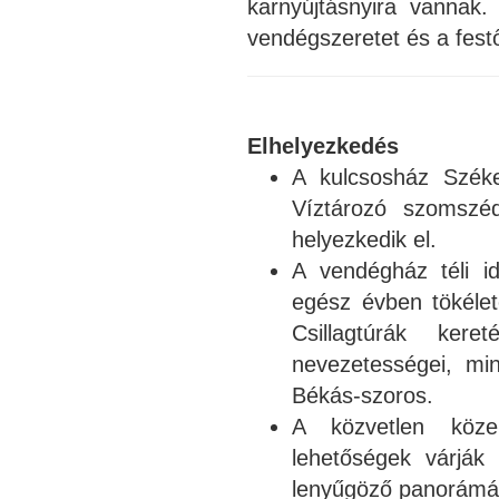
karnyújtásnyira vannak.
vendégszeretet és a fest
Elhelyezkedés
A kulcsosház Széke
Víztározó szomszé
helyezkedik el.
A vendégház téli i
egész évben tökélet
Csillagtúrák ker
nevezetességei, mi
Békás-szoros.
A közvetlen közel
lehetőségek várják
lenyűgöző panorámáv