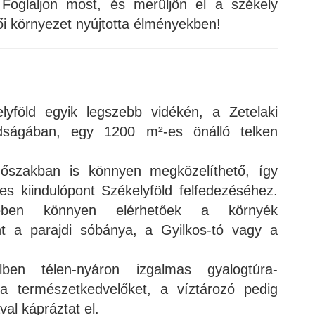
 Foglaljon most, és merüljön el a székely
ői környezet nyújtotta élményekben!
lyföld egyik legszebb vidékén, a Zetelaki
dságában, egy 1200 m²-es önálló telken
dőszakban is könnyen megközelíthető, így
es kiindulópont Székelyföld felfedezéséhez.
etében könnyen elérhetőek a környék
nt a parajdi sóbánya, a Gyilkos-tó vagy a
ben télen-nyáron izgalmas gyalogtúra-
 a természetkedvelőket, a víztározó pedig
al kápráztat el.