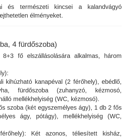
ai és természeti kincsei a kalandvágyó
ejthetetlen élményeket.
oba, 4 fürdőszoba)
8+3 fő elszállásolására alkalmas, három
ly):
li kihúzható kanapéval (2 férőhely), ebédlő,
nyha, fürdőszoba (zuhanyzó, kézmosó,
önálló mellékhelyiség (WC, kézmosó).
fős szoba (két egyszemélyes ágy), 1 db 2 fős
élyes ágy, pótágy), mellékhelyiség (WC,
rőhely): Két azonos, téliesített kisház,