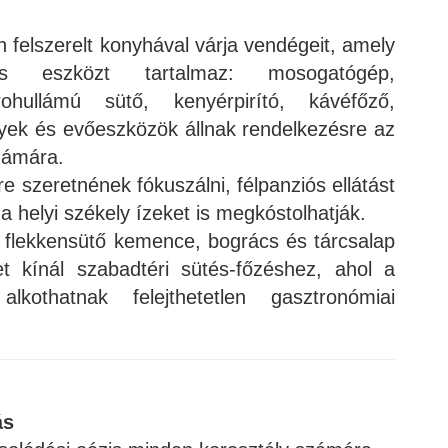
n felszerelt konyhával várja vendégeit, amely
s eszközt tartalmaz: mosogatógép,
rohullámú sütő, kenyérpirító, kávéfőző,
nyek és evőeszközök állnak rendelkezésre az
zámára.
e szeretnének fókuszálni, félpanziós ellátást
 a helyi székely ízeket is megkóstolhatják.
ó flekkensütő kemence, bogrács és tárcsalap
et kínál szabadtéri sütés-főzéshez, ahol a
lkothatnak felejthetetlen gasztronómiai
ás