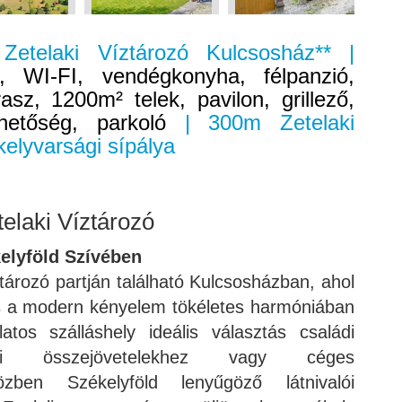
 Zetelaki Víztározó Kulcsosház** |
, WI-FI, vendégkonyha, félpanzió,
asz, 1200m² telek, pavilon, grillező,
ehetőség, parkoló
| 300m Zetelaki
elyvarsági sípálya
telaki Víztározó
elyföld Szívében
tározó partján található Kulcsosházban, ahol
s a modern kényelem tökéletes harmóniában
atos szálláshely ideális választás családi
áti összejövetelekhez vagy céges
özben Székelyföld lenyűgöző látnivalói