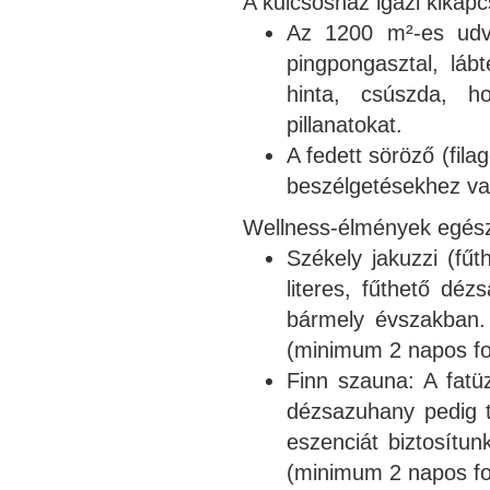
A kulcsosház igazi kikap
Az 1200 m²-es udva
pingpongasztal, láb
hinta, csúszda, h
pillanatokat.
A fedett söröző (filag
beszélgetésekhez vag
Wellness-élmények egés
Székely jakuzzi (fű
literes, fűthető déz
bármely évszakban.
(minimum 2 napos fo
Finn szauna: A fatü
dézsazuhany pedig tö
eszenciát biztosítu
(minimum 2 napos fo