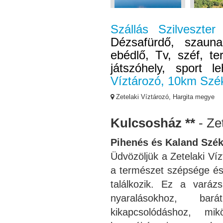
Szállás Szilveszter
Dézsafürdő, szauna
ebédlő, Tv, széf, ter
játszóhely, sport l
Víztározó, 10km Szék
Zetelaki Víztározó, Hargita megye
Kulcsosház **
- Ze
Pihenés és Kaland Szék
Üdvözöljük a Zetelaki Víz
a természet szépsége é
találkozik. Ez a varázsl
nyaralásokhoz, bar
kikapcsolódáshoz, mik