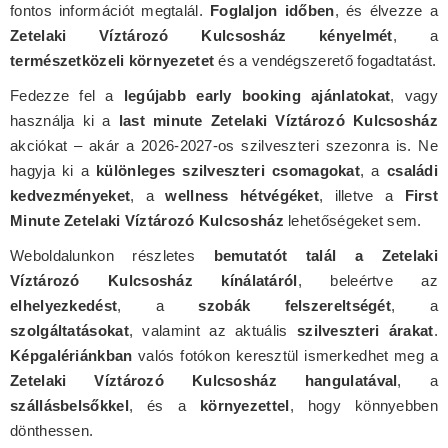
fontos információt megtalál.
Foglaljon időben
, és élvezze a
Zetelaki Víztározó Kulcsosház kényelmét
, a
természetközeli környezetet
és a vendégszerető fogadtatást.
Fedezze fel a
legújabb early booking ajánlatokat
, vagy
használja ki a
last minute Zetelaki Víztározó Kulcsosház
akciókat – akár a 2026-2027-os szilveszteri szezonra is. Ne
hagyja ki a
különleges szilveszteri csomagokat
, a
családi
kedvezményeket
, a
wellness hétvégéket
, illetve a
First
Minute Zetelaki Víztározó Kulcsosház
lehetőségeket sem.
Weboldalunkon részletes
bemutatót talál a Zetelaki
Víztározó Kulcsosház kínálatáról
, beleértve az
elhelyezkedést
, a
szobák felszereltségét
, a
szolgáltatásokat
, valamint az aktuális
szilveszteri árakat
.
Képgalériánkban
valós fotókon keresztül ismerkedhet meg a
Zetelaki Víztározó Kulcsosház hangulatával
, a
szállásbelsőkkel
, és a
környezettel
, hogy könnyebben
dönthessen.