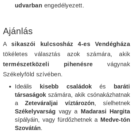
udvarban
engedélyezett.
Ajánlás
A
sikaszói kulcsosház 4-es Vendégháza
tökéletes választás azok számára, akik
természetközeli pihenésre
vágynak
Székelyföld szívében.
Ideális
kisebb családok
és
baráti
társaságok
számára, akik csónakázhatnak
a
Zeteváraljai víztározón
, síelhetnek
Székelyvarság
vagy a
Madarasi Hargita
sípályáin, vagy fürdőzhetnek a
Medve-tón
Szovátán
.