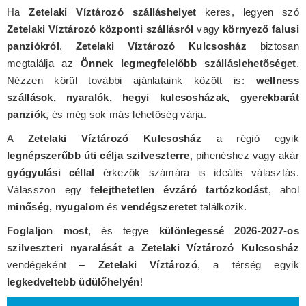
Ha
Zetelaki Víztározó szálláshelyet
keres, legyen szó
Zetelaki Víztározó központi szállásról
vagy
környező falusi
panziókról
,
Zetelaki Víztározó Kulcsosház
biztosan
megtalálja az
Önnek legmegfelelőbb szálláslehetőséget
.
Nézzen körül további ajánlataink között is:
wellness
szállások, nyaralók, hegyi kulcsosházak, gyerekbarát
panziók
, és még sok más lehetőség várja.
A
Zetelaki Víztározó Kulcsosház
a régió egyik
legnépszerűbb úti célja szilveszterre
, pihenéshez vagy akár
gyógyulási céllal
érkezők számára is ideális választás.
Válasszon egy
felejthetetlen évzáró tartózkodást
, ahol
minőség, nyugalom
és
vendégszeretet
találkozik.
Foglaljon most
, és tegye
különlegessé 2026-2027-os
szilveszteri nyaralását a Zetelaki Víztározó Kulcsosház
vendégeként –
Zetelaki Víztározó
, a térség egyik
legkedveltebb üdülőhelyén
!