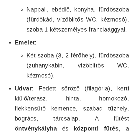
Nappali, ebédlő, konyha, fürdőszoba
(fürdőkád, vízöblítős WC, kézmosó),
szoba 1 kétszemélyes franciaággyal.
Emelet
:
Két szoba (3, 2 férőhely), fürdőszoba
(zuhanykabin, vízöblítős WC,
kézmosó).
Udvar
: Fedett söröző (filagória), kerti
kiülő/terasz, hinta, homokozó,
flekkensütő kemence, szabad tűzhely,
bogrács, tárcsalap. A fűtést
öntvénykályha
és
központi fűtés
, a