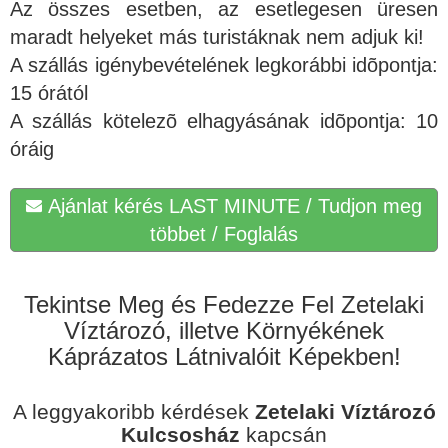
Az összes esetben, az esetlegesen üresen
maradt helyeket más turistáknak nem adjuk ki!
A szállás igénybevételének legkorábbi idõpontja:
15 órától
A szállás kötelezõ elhagyásának idõpontja: 10
óráig
Ajánlat kérés LAST MINUTE / Tudjon meg
többet / Foglalás
Tekintse Meg és Fedezze Fel Zetelaki
Víztározó, illetve Környékének
Káprázatos Látnivalóit Képekben!
A leggyakoribb kérdések
Zetelaki Víztározó
Kulcsosház
kapcsán