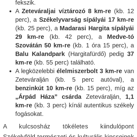
fekszik.
A
Zeteváraljai víztározó
8 km-re
(kb. 12
perc), a
Székelyvarság sípályái
17 km-re
(kb. 25 perc), a
Madarasi Hargita sípályái
29 km-re
(kb. 42 perc), a
Medve-tó
Szovátán
50 km-re
(kb. 1 óra 15 perc), a
Balu Kalandpark
(Hargitafürdő) pedig
37
km-re
(kb. 55 perc) található.
A legközelebbi
élelmiszerbolt
3 km-re
van
Zeteváralján (kb. 5 perc autóval), a
benzinkút
10 km-re
(kb. 15 perc), míg az
„Árpád Háza” csárda
Zeteváralján,
1,1
km-re
(kb. 3 perc) kínál autentikus székely
fogásokat.
A kulcsosház tökéletes kiindulópont
Székelyföld természeti és kulturális kincseinek