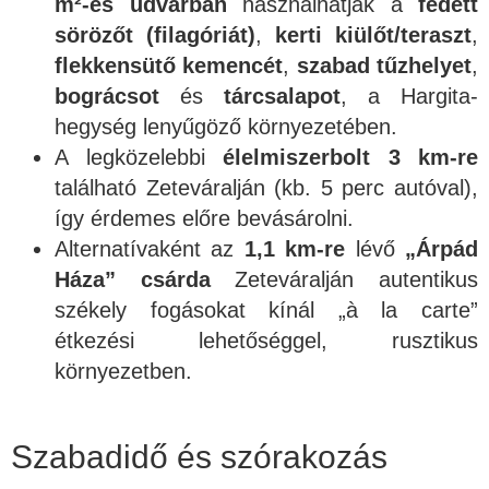
m²-es udvarban
használhatják a
fedett
sörözőt (filagóriát)
,
kerti kiülőt/teraszt
,
flekkensütő kemencét
,
szabad tűzhelyet
,
bográcsot
és
tárcsalapot
, a Hargita-
hegység lenyűgöző környezetében.
A legközelebbi
élelmiszerbolt
3 km-re
található Zeteváralján (kb. 5 perc autóval),
így érdemes előre bevásárolni.
Alternatívaként az
1,1 km-re
lévő
„Árpád
Háza” csárda
Zeteváralján autentikus
székely fogásokat kínál „à la carte”
étkezési lehetőséggel, rusztikus
környezetben.
Szabadidő és szórakozás