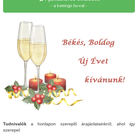
- a kerengo.hu-val -
Tudnivalók
a honlapon szereplő árajánlatainkról, ahol igy
szerepel: