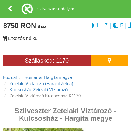
szilveszter-erdely.ro
8750 RON
1 - 7
|
5
|
/ház
Étkezés nélkül
Szálláskód: 1170
Főoldal
Románia, Hargita megye
Zetelaki Víztározó (Barajul Zetea)
Kulcsosház Zetelaki Víztározó
Zetelaki Víztározó Kulcsosház K1170
Szilveszter Zetelaki Víztározó -
Kulcsosház - Hargita megye