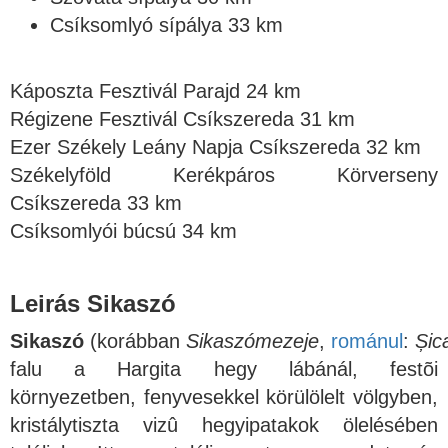
Csíksomlyó sípálya 33 km
Káposzta Fesztivál Parajd 24 km
Régizene Fesztivál Csíkszereda 31 km
Ezer Székely Leány Napja Csíkszereda 32 km
Székelyföld Kerékpáros Körverseny
Csíkszereda 33 km
Csíksomlyói búcsú 34 km
Leirás Sikaszó
Sikaszó
(korábban
Sikaszómezeje
,
románul
:
Șic
falu a Hargita hegy lábánál, festõi
környezetben, fenyvesekkel körülölelt völgyben,
kristálytiszta vizû hegyipatakok ölelésében