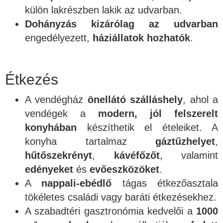
külön lakrészben lakik az udvarban.
Dohányzás kizárólag az udvarban
engedélyezett,
háziállatok hozhatók
.
Étkezés
A vendégház
önellátó szálláshely
, ahol a
vendégek a
modern, jól felszerelt
konyhában
készíthetik el ételeiket. A
konyha tartalmaz
gáztűzhelyet
,
hűtőszekrényt
,
kávéfőzőt
, valamint
edényeket
és
evőeszközöket
.
A
nappali-ebédlő
tágas étkezőasztala
tökéletes családi vagy baráti étkezésekhez.
A szabadtéri gasztronómia kedvelői a
1000