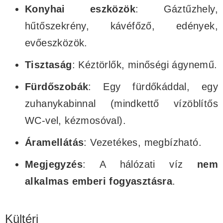
Konyhai eszközök
: Gáztűzhely,
hűtőszekrény, kávéfőző, edények,
evőeszközök.
Tisztaság
: Kéztörlők, minőségi ágynemű.
Fürdőszobák
: Egy fürdőkáddal, egy
zuhanykabinnal (mindkettő vízöblítős
WC-vel, kézmosóval).
Áramellátás
: Vezetékes, megbízható.
Megjegyzés
: A hálózati víz
nem
alkalmas emberi fogyasztásra
.
Kültéri