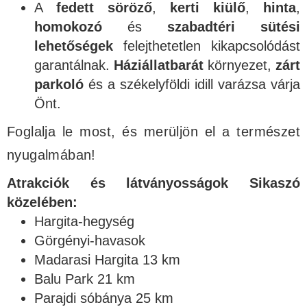
A
fedett söröző
,
kerti kiülő
,
hinta
,
homokozó
és
szabadtéri sütési
lehetőségek
felejthetetlen kikapcsolódást
garantálnak.
Háziállatbarát
környezet,
zárt
parkoló
és a székelyföldi idill varázsa várja
Önt.
Foglalja le most, és merüljön el a természet
nyugalmában!
Atrakciók és látványosságok Sikaszó
közelében:
Hargita-hegység
Görgényi-havasok
Madarasi Hargita 13 km
Balu Park 21 km
Parajdi sóbánya 25 km