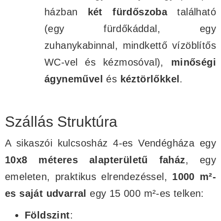
házban
két fürdőszoba
található
(egy fürdőkáddal, egy
zuhanykabinnal, mindkettő vízöblítős
WC-vel és kézmosóval),
minőségi
ágyneművel
és
kéztörlőkkel
.
Szállás Struktúra
A sikaszói kulcsosház 4-es Vendégháza egy
10x8 méteres alapterületű faház
, egy
emeleten, praktikus elrendezéssel,
1000 m²-
es saját udvarral
egy 15 000 m²-es telken:
Földszint
: