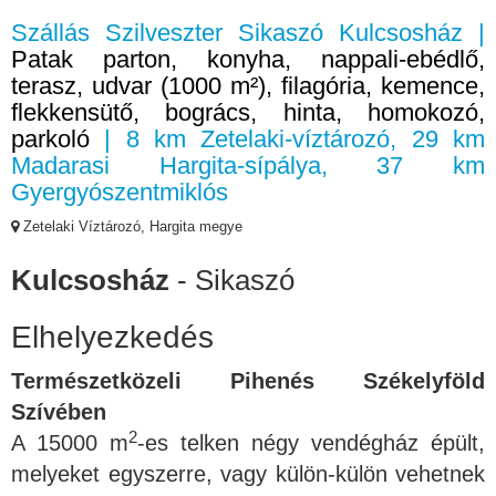
Szállás Szilveszter Sikaszó Kulcsosház |
Patak parton, konyha, nappali-ebédlő,
terasz, udvar (1000 m²), filagória, kemence,
flekkensütő, bogrács, hinta, homokozó,
parkoló
| 8 km Zetelaki-víztározó, 29 km
Madarasi Hargita-sípálya, 37 km
Gyergyószentmiklós
Zetelaki Víztározó, Hargita megye
Kulcsosház
- Sikaszó
Elhelyezkedés
Természetközeli Pihenés Székelyföld
Szívében
2
A 15000 m
-es telken négy vendégház épült,
melyeket egyszerre, vagy külön-külön vehetnek