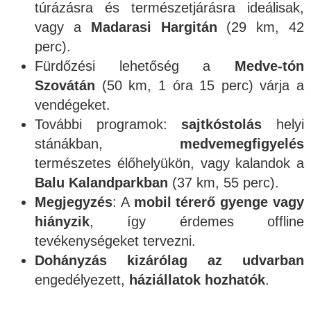
túrázásra és természetjárásra ideálisak,
vagy a
Madarasi Hargitán
(29 km, 42
perc).
Fürdőzési lehetőség a
Medve-tón
Szovátán
(50 km, 1 óra 15 perc) várja a
vendégeket.
További programok:
sajtkóstolás
helyi
stánákban,
medvemegfigyelés
természetes élőhelyükön, vagy kalandok a
Balu Kalandparkban
(37 km, 55 perc).
Megjegyzés
: A
mobil térerő gyenge vagy
hiányzik
, így érdemes offline
tevékenységeket tervezni.
Dohányzás kizárólag az udvarban
engedélyezett,
háziállatok hozhatók
.