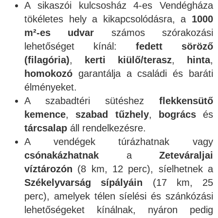
A sikaszói kulcsosház 4-es Vendégháza
tökéletes hely a kikapcsolódásra, a
1000
m²-es udvar
számos szórakozási
lehetőséget kínál:
fedett söröző
(filagória)
,
kerti kiülő/terasz
,
hinta
,
homokozó
garantálja a családi és baráti
élményeket.
A szabadtéri sütéshez
flekkensütő
kemence
,
szabad tűzhely
,
bogrács
és
tárcsalap
áll rendelkezésre.
A vendégek túrázhatnak vagy
csónakázhatnak
a
Zeteváraljai
víztározón
(8 km, 12 perc), síelhetnek a
Székelyvarság sípályáin
(17 km, 25
perc), amelyek télen síelési és szánkózási
lehetőségeket kínálnak, nyáron pedig