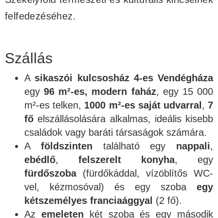
felfedezéséhez.
Szállás
A
sikaszói kulcsosház 4-es Vendégháza
egy
96 m²-es, modern faház
, egy 15 000
m²-es telken,
1000 m²-es saját udvarral
,
7
fő
elszállásolására alkalmas, ideális kisebb
családok vagy baráti társaságok számára.
A
földszinten
található egy
nappali
,
ebédlő
,
felszerelt konyha
, egy
fürdőszoba
(fürdőkáddal, vízöblítős WC-
vel, kézmosóval) és egy szoba
egy
kétszemélyes franciaággyal
(2 fő).
Az
emeleten
két szoba és egy második