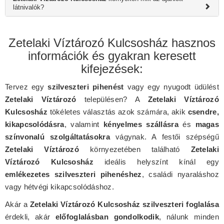
látnivalók?
Zetelaki Víztározó Kulcsosház hasznos
információk és gyakran keresett
kifejezések:
Tervez egy
szilveszteri pihenést
vagy egy nyugodt üdülést
Zetelaki Víztározó
településen? A
Zetelaki Víztározó
Kulcsosház
tökéletes választás azok számára, akik
csendre,
kikapcsolódásra
, valamint
kényelmes szállásra
és
magas
színvonalú szolgáltatásokra
vágynak. A festői szépségű
Zetelaki Víztározó
környezetében található
Zetelaki
Víztározó Kulcsosház
ideális helyszínt kínál egy
emlékezetes szilveszteri pihenéshez
, családi nyaraláshoz
vagy hétvégi kikapcsolódáshoz.
Akár a
Zetelaki Víztározó Kulcsosház szilveszteri foglalása
érdekli, akár
előfoglalásban gondolkodik
, nálunk minden