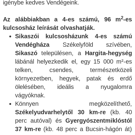
igénybe kedves Vendégeink.
2
Az alábbiakban a 4-es számú, 96 m
-es
kulcsosház leírását olvashatják.
Sikaszói kulcsosházunk 4-es számú
Vendégháza
Székelyföld szívében,
Sikaszó
településen, a
Hargita-hegység
lábánál helyezkedik el, egy 15 000 m²-es
telken, csendes, természetközeli
környezetben, hegyek, patak és erdő
ölelésében, ideális a nyugalomra
vágyóknak.
Könnyen megközelíthető,
Székelyudvarhelytől
30 km-re
(kb. 40
perc autóval) és
Gyergyószentmiklóstól
37 km-re
(kb. 48 perc a Bucsin-hágón át)