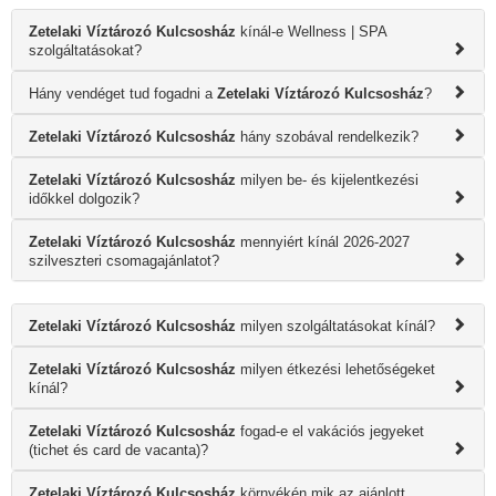
Zetelaki Víztározó Kulcsosház
kínál-e Wellness | SPA
szolgáltatásokat?
Hány vendéget tud fogadni a
Zetelaki Víztározó Kulcsosház
?
Zetelaki Víztározó Kulcsosház
hány szobával rendelkezik?
Zetelaki Víztározó Kulcsosház
milyen be- és kijelentkezési
időkkel dolgozik?
Zetelaki Víztározó Kulcsosház
mennyiért kínál 2026-2027
szilveszteri csomagajánlatot?
Zetelaki Víztározó Kulcsosház
milyen szolgáltatásokat kínál?
Zetelaki Víztározó Kulcsosház
milyen étkezési lehetőségeket
kínál?
Zetelaki Víztározó Kulcsosház
fogad-e el vakációs jegyeket
(tichet és card de vacanta)?
Zetelaki Víztározó Kulcsosház
környékén mik az ajánlott