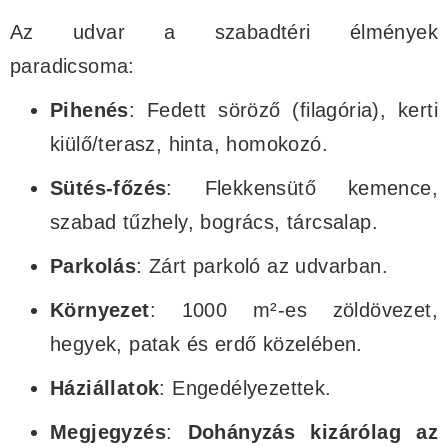
Az udvar a szabadtéri élmények
paradicsoma:
Pihenés
: Fedett söröző (filagória), kerti
kiülő/terasz, hinta, homokozó.
Sütés-főzés
: Flekkensütő kemence,
szabad tűzhely, bogrács, tárcsalap.
Parkolás
: Zárt parkoló az udvarban.
Környezet
: 1000 m²-es zöldövezet,
hegyek, patak és erdő közelében.
Háziállatok
: Engedélyezettek.
Megjegyzés
:
Dohányzás kizárólag az