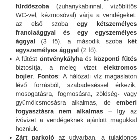
fürdőszoba
(zuhanykabinnal, vízöblítős
WC-vel, kézmosóval) várja a vendégeket:
az első szoba
egy kétszemélyes
franciaággyal és egy egyszemélyes
ággyal
(3 fő), a második szoba
két
egyszemélyes ággyal
(2 fő).
A fűtést
öntvénykályha
és
központi fűtés
biztosítja, a meleg vizet
elektromos
bojler
.
Fontos
: A hálózati víz magaslaton
lévő forrásból, szabadeséssel érkezik,
mosogatásra, fogmosásra, zöldség- vagy
gyümölcsmosásra alkalmas, de
emberi
fogyasztásra nem alkalmas
– így az
ivóvizet a vendégeknek ajánlott magukkal
hozniuk.
Zárt parkoló
az udvarban, a tulajdonos