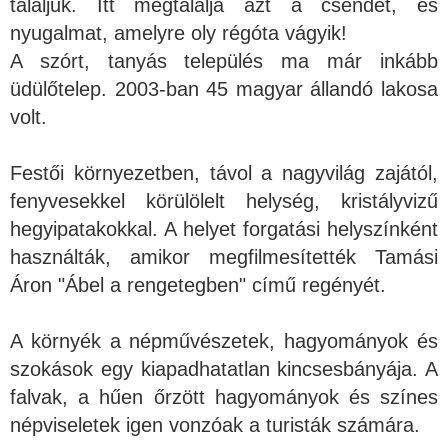
találjuk. Itt megtalálja azt a csendet, és
nyugalmat, amelyre oly régóta vágyik!
A szórt, tanyás település ma már inkább
üdülőtelep. 2003-ban 45 magyar állandó lakosa
volt.
Festői környezetben, távol a nagyvilág zajától,
fenyvesekkel körülölelt helység, kristályvizű
hegyipatakokkal. A helyet forgatási helyszínként
használták, amikor megfilmesítették Tamási
Áron "Ábel a rengetegben" című regényét.
A környék a népművészetek, hagyományok és
szokások egy kiapadhatatlan kincsesbányája. A
falvak, a hűen őrzött hagyományok és színes
népviseletek igen vonzóak a turisták számára.