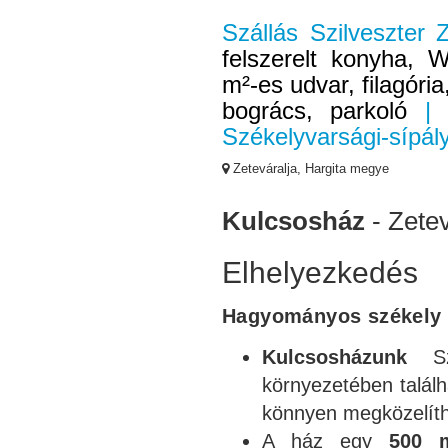
Szállás Szilveszter 
felszerelt konyha, W
m²-es udvar, filagóri
bogrács, parkoló
| 3
Székelyvarsági-sípál
Zeteváralja, Hargita megye
Kulcsosház
- Zetev
Elhelyezkedés
Hagyományos székely 
Kulcsosházunk
Szé
környezetében talál
könnyen megközelíthe
A ház egy
500 m