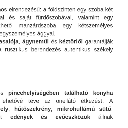
os elrendezésű: a földszinten egy szoba két
al és saját fürdőszobával, valamint egy
íthető manzárdszoba egy kétszemélyes
 egyszemélyes ággyal.
asalója
,
ágyneműi
és
kéztörlői
garantálják
 rusztikus berendezés autentikus székely
zös
pincehelyiségében található konyha
t, lehetővé téve az önellátó étkezést. A
ely
,
hűtőszekrény
,
mikrohullámú sütő
,
int
edények és evőeszközök
állnak