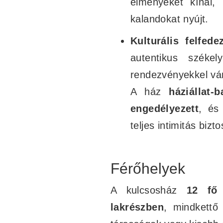
élményeket kínál
kalandokat nyújt.
Kulturális felfede
autentikus széke
rendezvényekkel vár
A ház
háziállat-b
engedélyezett
, és
teljes intimitás bizto
Férőhelyek
A kulcsosház
12 fő
lakrészben
, mindkettő 