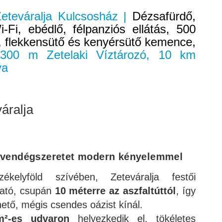
Zeteváralja Kulcsosház |
Dézsafürdő,
i-Fi, ebédlő, félpanziós ellátás, 500
a, flekkensütő és kenyérsütő kemence,
00 m Zetelaki Víztározó, 10 km
ya
áralja
vendégszeretet modern kényelemmel
kelyföld szívében, Zeteváralja festői
ható, csupán
10 méterre az aszfaltúttól
, így
tő, mégis csendes oázist kínál.
²-es udvaron
helyezkedik el, tökéletes