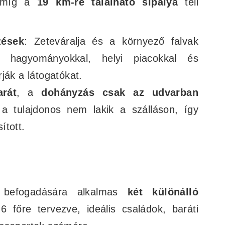
, míg a
19 km-re található sípálya
téli
zések
: Zeteváralja és a környező falvak
ly hagyományokkal, helyi piacokkal és
ják a látogatókat.
arát
, a
dohányzás csak az udvarban
 a tulajdonos nem lakik a szálláson, így
sított.
befogadására alkalmas
két különálló
6 főre tervezve, ideális családok, baráti