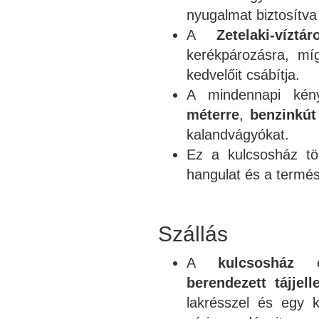
nyugalmat biztosítva
A
Zetelaki-víztár
kerékpározásra, m
kedvelőit csábítja.
A mindennapi kény
méterre
,
benzinkút
kalandvágyókat.
Ez a kulcsosház tö
hangulat és a termé
Szállás
A
kulcsosház
eg
berendezett tájjell
lakrésszel és egy 