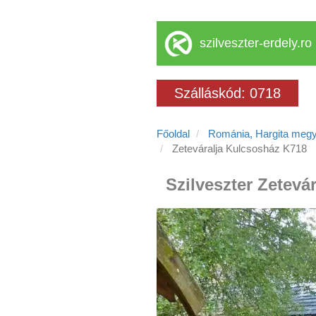
szilveszter-erdely.ro
Szálláskód: 0718
Főoldal
Románia, Hargita meg
Zeteváralja Kulcsosház K718
Szilveszter Zetevá