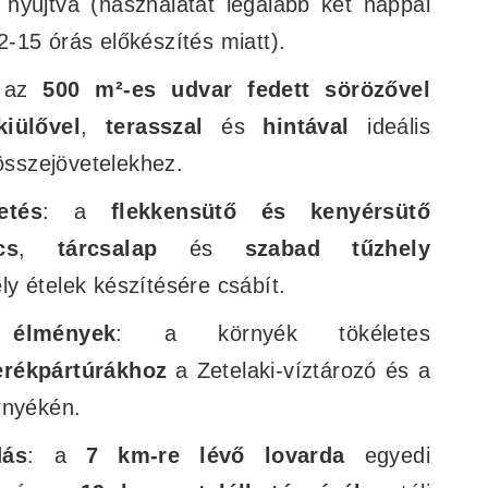
t nyújtva (használatát legalább két nappal
12-15 órás előkészítés miatt).
 az
500 m²-es udvar
fedett sörözővel
kiülővel
,
terasszal
és
hintával
ideális
 összejövetelekhez.
etés
: a
flekkensütő és kenyérsütő
cs
,
tárcsalap
és
szabad tűzhely
 ételek készítésére csábít.
 élmények
: a környék tökéletes
erékpártúrákhoz
a Zetelaki-víztározó és a
rnyékén.
dás
: a
7 km-re lévő lovarda
egyedi