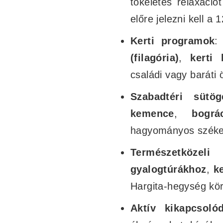
tökéletes relaxáció
előre jelezni kell a 
Kerti programok
:
(filagória)
,
kerti 
családi vagy baráti
Szabadtéri sütög
kemence
,
bográ
hagyományos székely
Természetközeli
gyalogtúrákhoz
,
k
Hargita-hegység kö
Aktív kikapcsoló