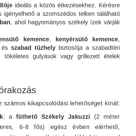
dlője
ideális a közös étkezésekhez. Kérésre
s igényelhető a szomszédos telken található
ában
, ahol hagyományos székely ízek várják
kensütő kemence
,
kenyérsütő kemence
,
és
szabad tűzhely
biztosítja a szabadtéri
 tökéletes gulyások vagy grillezett ételek
órakozás
z számos kikapcsolódási lehetőséget kínál:
k
: a
fűthető Székely Jakuzzi
(2 méter
teres, 6-8 fős) egész évben elérhető,