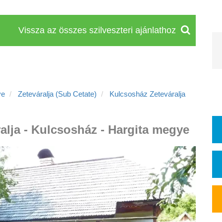
Vissza az összes szilveszteri ajánlathoz
ye
Zeteváralja (Sub Cetate)
Kulcsosház Zeteváralja
ralja - Kulcsosház - Hargita megye