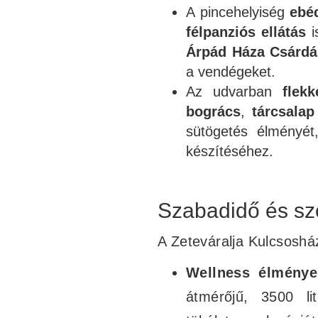
A pincehelyiség
ebé
félpanziós ellátás
i
Árpád Háza Csárd
a vendégeket.
Az udvarban
flek
bogrács
,
tárcsalap
sütögetés élményét,
készítéséhez.
Szabadidő és sz
A Zeteváralja Kulcsoshá
Wellness élménye
átmérőjű, 3500 li