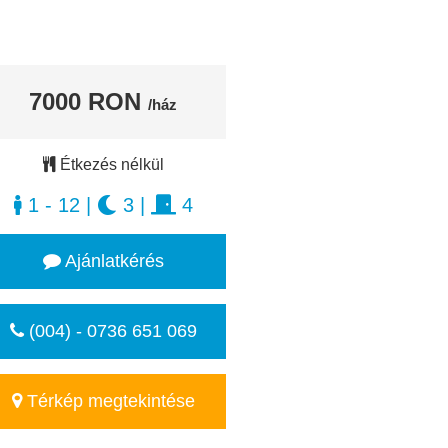
7000 RON
/ház
Étkezés nélkül
1 - 12
|
3
|
4
Ajánlatkérés
(004) - 0736 651 069
Térkép megtekintése