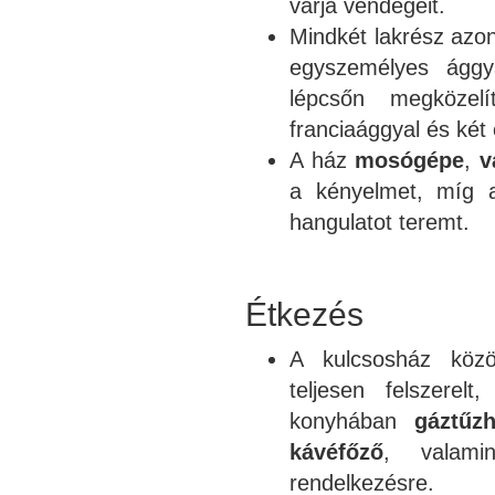
várja vendégeit.
Mindkét lakrész azon
egyszemélyes ággy
lépcsőn megközel
franciaággyal és két
A ház
mosógépe
,
v
a kényelmet, míg a
hangulatot teremt.
Étkezés
A kulcsosház kö
teljesen felszerel
konyhában
gáztűzh
kávéfőző
, valam
rendelkezésre.