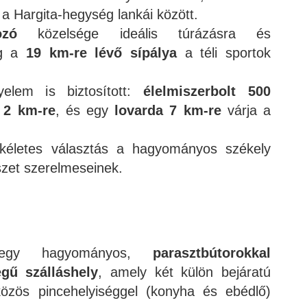
 a Hargita-hegység lankái között.
ozó
közelsége ideális túrázásra és
íg a
19 km-re lévő sípálya
a téli sportok
elem is biztosított:
élelmiszerbolt 500
 2 km-re
, és egy
lovarda 7 km-re
várja a
kéletes választás a hagyományos székely
szet szerelmeseinek.
y hagyományos,
parasztbútorokkal
egű szálláshely
, amely két külön bejáratú
közös pincehelyiséggel (konyha és ebédlő)