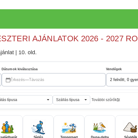
ESZTERI AJÁNLATOK 2026 - 2027 R
jánlat | 10. old.
Dátumok kiválasztása
Vendégek
Érkezés
—
Távozás
2 felnőtt, 0 gye
átás típusa
Szállás típusa
További szűrők
saládbarát
Síelés
Tengerpart
Duna-delta
Sóvidék