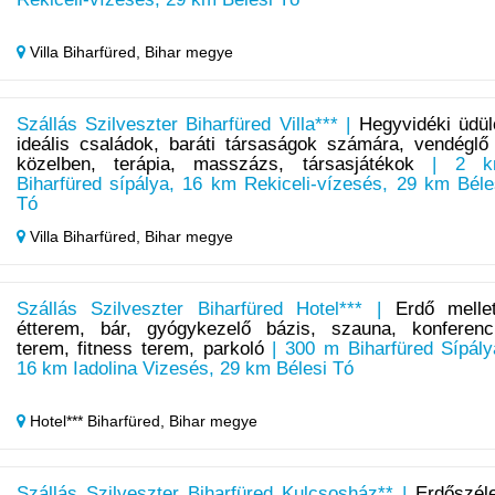
Villa Biharfüred,
Bihar megye
Szállás Szilveszter Biharfüred Villa*** |
Hegyvidéki üdül
ideális családok, baráti társaságok számára, vendéglő
közelben, terápia, masszázs, társasjátékok
| 2 k
Biharfüred sípálya, 16 km Rekiceli-vízesés, 29 km Béle
Tó
Villa Biharfüred,
Bihar megye
Szállás Szilveszter Biharfüred Hotel*** |
Erdő mellet
étterem, bár, gyógykezelő bázis, szauna, konferenc
terem, fitness terem, parkoló
| 300 m Biharfüred Sípály
16 km Iadolina Vizesés, 29 km Bélesi Tó
Hotel*** Biharfüred,
Bihar megye
Szállás Szilveszter Biharfüred Kulcsosház** |
Erdőszél