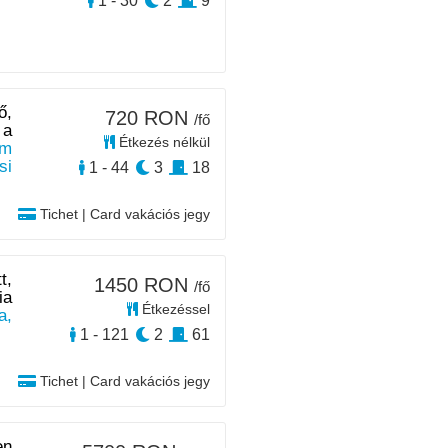
1 - 30
2
9
ő,
720 RON
/fő
 a
Étkezés nélkül
m
si
1 - 44
3
18
Tichet | Card vakációs jegy
t,
1450 RON
/fő
ia
Étkezéssel
a,
1 - 121
2
61
Tichet | Card vakációs jegy
en