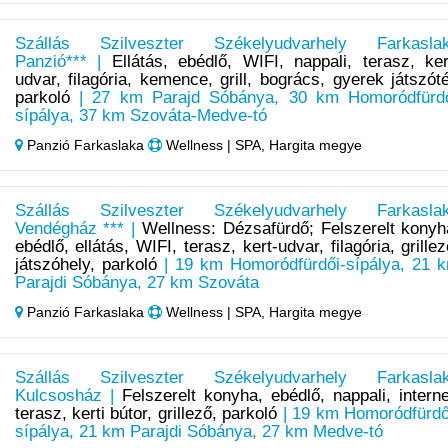
Szállás Szilveszter Székelyudvarhely Farkasla
Panzió*** |
Ellátás, ebédlő, WIFI, nappali, terasz, ker
udvar, filagória, kemence, grill, bogrács, gyerek játszóté
parkoló
| 27 km Parajd Sóbánya, 30 km Homoródfürd
sípálya, 37 km Szováta-Medve-tó
Panzió Farkaslaka
Wellness | SPA, Hargita megye
Szállás Szilveszter Székelyudvarhely Farkasla
Vendégház *** |
Wellness: Dézsafürdő; Felszerelt konyh
ebédlő, ellátás, WIFI, terasz, kert-udvar, filagória, grillez
játszóhely, parkoló
| 19 km Homoródfürdői-sípálya, 21 
Parajdi Sóbánya, 27 km Szováta
Panzió Farkaslaka
Wellness | SPA, Hargita megye
Szállás Szilveszter Székelyudvarhely Farkasla
Kulcsosház |
Felszerelt konyha, ebédlő, nappali, interne
terasz, kerti bútor, grillező, parkoló
| 19 km Homoródfürdő
sípálya, 21 km Parajdi Sóbánya, 27 km Medve-tó