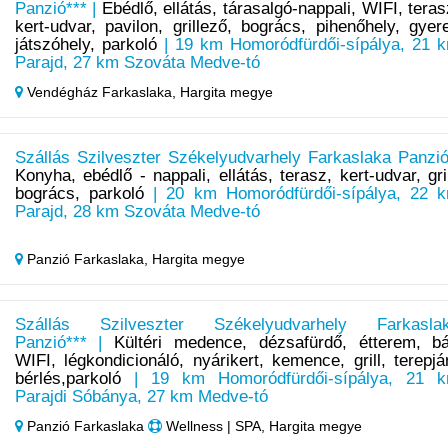
Panzió*** |
Ebédlő, ellátás, tárasalgó-nappali, WIFI, teras
kert-udvar, pavilon, grillező, bogrács, pihenőhely, gyer
játszóhely, parkoló
| 19 km Homoródfürdői-sípálya, 21 
Parajd, 27 km Szováta Medve-tó
Vendégház Farkaslaka,
Hargita megye
Szállás Szilveszter Székelyudvarhely Farkaslaka Panzió
Konyha, ebédlő - nappali, ellátás, terasz, kert-udvar, gril
bogrács, parkoló
| 20 km Homoródfürdői-sípálya, 22 
Parajd, 28 km Szováta Medve-tó
Panzió Farkaslaka,
Hargita megye
Szállás Szilveszter Székelyudvarhely Farkasla
Panzió*** |
Kültéri medence, dézsafürdő, étterem, bá
WIFI, légkondicionáló, nyárikert, kemence, grill, terepjá
bérlés,parkoló
| 19 km Homoródfürdői-sípálya, 21 
Parajdi Sóbánya, 27 km Medve-tó
Panzió Farkaslaka
Wellness | SPA, Hargita megye