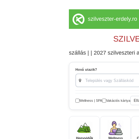
szilveszter-erdely.ro
SZILV
szállás | | 2027 szilveszteri a
Hová utazik?
Ell
Wellness | SPA
Vakációs kártya
Hegyvidék
Wellness
C