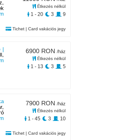
z,
Étkezés nélkül
ek
km
1 - 20
3
9
Tichet | Card vakációs jegy
 |
6900 RON
/ház
l,
Étkezés nélkül
km
1 - 13
3
5
ka
7900 RON
/ház
r,
Étkezés nélkül
ró
km
1 - 45
3
10
Tichet | Card vakációs jegy