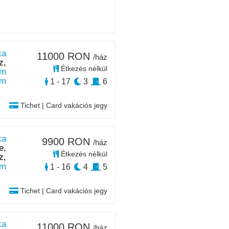
ka
11000 RON
/ház
z,
Étkezés nélkül
km
km
1 - 17
3
6
Tichet | Card vakációs jegy
ka
9900 RON
/ház
e,
Étkezés nélkül
z,
m
1 - 16
4
5
Tichet | Card vakációs jegy
ka
11000 RON
/ház