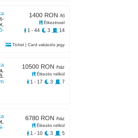
ka
1400 RON
/fő
t-
Étkezéssel
r,
ő-
1 - 44
3
14
Tichet | Card vakációs jegy
ka
10500 RON
/ház
a,
Étkezés nélkül
ő,
km
1 - 17
3
7
ka
6780 RON
/ház
t,
Étkezés nélkül
i-
1 - 10
3
5