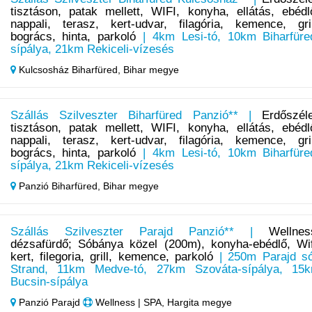
tisztáson, patak mellett, WIFI, konyha, ellátás, ebédl
nappali, terasz, kert-udvar, filagória, kemence, gril
bogrács, hinta, parkoló
| 4km Lesi-tó, 10km Biharfüre
sípálya, 21km Rekiceli-vízesés
Kulcsosház Biharfüred,
Bihar megye
Szállás Szilveszter Biharfüred Panzió** |
Erdőszél
tisztáson, patak mellett, WIFI, konyha, ellátás, ebédl
nappali, terasz, kert-udvar, filagória, kemence, gril
bogrács, hinta, parkoló
| 4km Lesi-tó, 10km Biharfüre
sípálya, 21km Rekiceli-vízesés
Panzió Biharfüred,
Bihar megye
Szállás Szilveszter Parajd Panzió** |
Wellnes
dézsafürdő; Sóbánya közel (200m), konyha-ebédlő, Wif
kert, filegoria, grill, kemence, parkoló
| 250m Parajd s
Strand, 11km Medve-tó, 27km Szováta-sípálya, 15
Bucsin-sípálya
Panzió Parajd
Wellness | SPA, Hargita megye