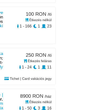
ye
100 RON
/fő
én
Étkezés nélkül
es
ki
1 - 166
1
23
ka
250 RON
/fő
n;
Étkezés feláras
t-
ly
1 - 24
1
11
Tichet | Card vakációs jegy
 |
8900 RON
/ház
r,
Étkezés nélkül
km
ta
1 - 50
3
16