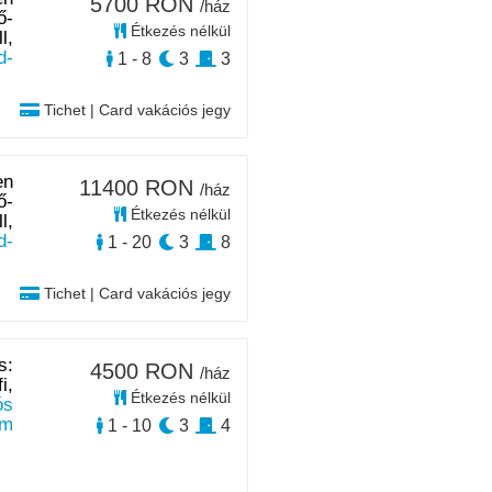
5700 RON
/ház
ő-
Étkezés nélkül
l,
d-
1 - 8
3
3
Tichet | Card vakációs jegy
en
11400 RON
/ház
ő-
Étkezés nélkül
l,
d-
1 - 20
3
8
Tichet | Card vakációs jegy
s:
4500 RON
/ház
i,
Étkezés nélkül
ós
km
1 - 10
3
4