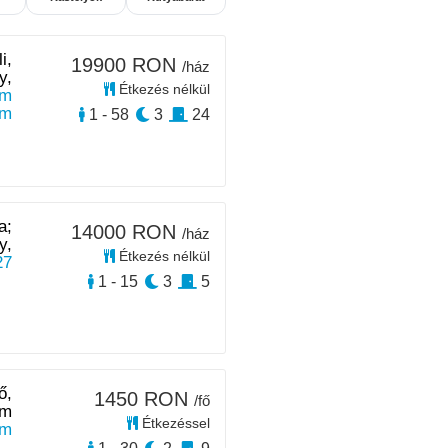
i,
19900 RON
/ház
y,
Étkezés nélkül
km
km
1 - 58
3
24
a;
14000 RON
/ház
y,
Étkezés nélkül
27
1 - 15
3
5
ő,
1450 RON
/fő
em
Étkezéssel
km