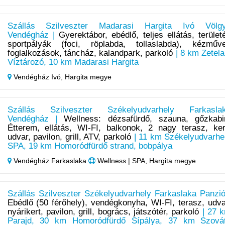
Szállás Szilveszter Madarasi Hargita Ivó Völg
Vendégház |
Gyerektábor, ebédlő, teljes ellátás, terület
sportpályák (foci, röplabda, tollaslabda), kézműv
foglalkozások, táncház, kalandpark, parkoló
| 8 km Zetela
Víztározó, 10 km Madarasi Hargita
Vendégház Ivó,
Hargita megye
Szállás Szilveszter Székelyudvarhely Farkasla
Vendégház |
Wellness: dézsafürdő, szauna, gőzkabi
Étterem, ellátás, WI-FI, balkonok, 2 nagy terasz, ker
udvar, pavilon, grill, ATV, parkoló
| 11 km Székelyudvarhe
SPA, 19 km Homoródfürdő strand, bobpálya
Vendégház Farkaslaka
Wellness | SPA, Hargita megye
Szállás Szilveszter Székelyudvarhely Farkaslaka Panzió
Ebédlő (50 férőhely), vendégkonyha, WI-FI, terasz, udva
nyárikert, pavilon, grill, bogrács, játszótér, parkoló
| 27 
Parajd, 30 km Homoródfürdő Sípálya, 37 km Szová