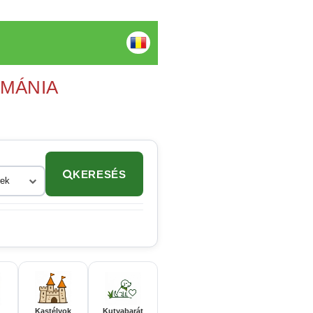
OMÁNIA
KERESÉS
rek
Kastélyok
Kutyabarát