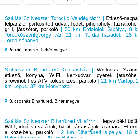
Szállás Szilveszter Torockó Vendégház** |
Étkező-nappal
félpanzió, parkosított udvar, fedett pihenőhely, tűzrakóhel
grill, játszótér, parkoló
| 50 km Erdőfelek Sípálya, 8 
Torockószentgyörgy vár, 21 km Tordai hasadék, 28 
Torda sóbánya
Panzió Torockó,
Fehér megye
Szilveszter Biharfüred Kulcsosház |
Wellness: Szaun
étkező, konyha, WIFI, kert-udvar, gyerek játszóhel
snowmobil és ATV kölcsönzés, parkoló
| 21 km Vártop, 
km Lepus, 37 km Menyháza
Kulcsosház Biharfüred,
Bihar megye
Szállás Szilveszter Biharfüred Villa**** |
Hegyvidéki üdül
WIFI, ideális családok, baráti társaságok számára, Étter
a közelben, parkoló
| 2 km Biharfüred sípálya, 16 
Rekiceli-vízesés, 29 km Bélesi Tó