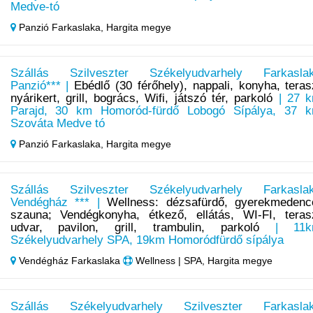
Medve-tó
Panzió Farkaslaka,
Hargita megye
Szállás Szilveszter Székelyudvarhely Farkasla
Panzió*** |
Ebédlő (30 férőhely), nappali, konyha, teras
nyárikert, grill, bogrács, Wifi, játszó tér, parkoló
| 27 
Parajd, 30 km Homoród-fürdő Lobogó Sípálya, 37 
Szováta Medve tó
Panzió Farkaslaka,
Hargita megye
Szállás Szilveszter Székelyudvarhely Farkasla
Vendégház *** |
Wellness: dézsafürdő, gyerekmedenc
szauna; Vendégkonyha, étkező, ellátás, WI-FI, teras
udvar, pavilon, grill, trambulin, parkoló
| 11k
Székelyudvarhely SPA, 19km Homoródfürdő sípálya
Vendégház Farkaslaka
Wellness | SPA, Hargita megye
Szállás Székelyudvarhely Szilveszter Farkasla