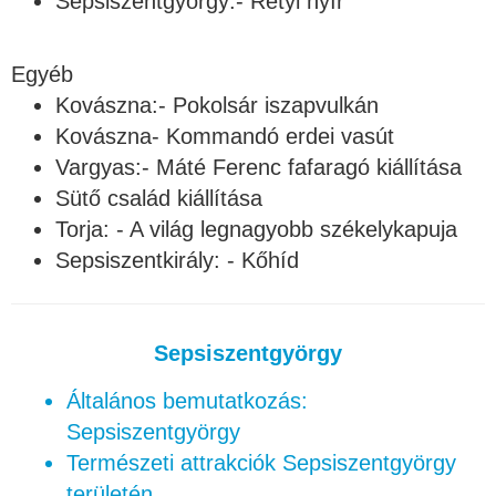
Sepsiszentgyörgy:- Rétyi nyír
Egyéb
Kovászna:- Pokolsár iszapvulkán
Kovászna- Kommandó erdei vasút
Vargyas:- Máté Ferenc fafaragó kiállítása
Sütő család kiállítása
Torja: - A világ legnagyobb székelykapuja
Sepsiszentkirály: - Kőhíd
Sepsiszentgyörgy
Általános bemutatkozás:
Sepsiszentgyörgy
Természeti attrakciók Sepsiszentgyörgy
területén