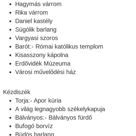
Hagymás várrom
Rika várrom
Daniel kastély
Súgólik barlang
Vargyasi szoros
Barót:- Római katólikus templom
Kisasszony kápolna
Erdővidék Múzeuma
Városi művelődési ház
Kézdiszék
Torja:- Apor kúria
A világ legnagyobb székelykapuja
Bálványos:- Bálványos fürdő
Bufogó borvíz
Büdös barlang