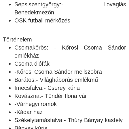
Sepsiszentgyörgy:- Lovaglás
Benedekmezőn
OSK futball mérkőzés
Történelem
Csomakőrös: - Kőrösi Csoma Sándor
emlékház
Csoma diófák
-Kőrösi Csoma Sándor mellszobra
Barátos:- Világháborús emlékmű
Imecsfalva:- Cserey kúria
Kovászna:- Tündér Ilona vár
-Várhegyi romok
-Kádár ház
Székelytamásfalva:- Thúry Bányay kastély
Bányay kúria