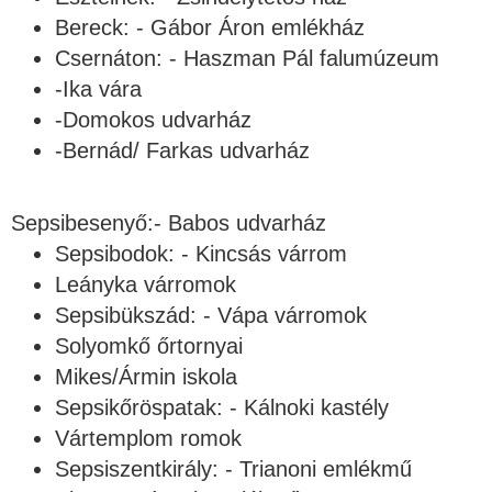
Bereck: - Gábor Áron emlékház
Csernáton: - Haszman Pál falumúzeum
-Ika vára
-Domokos udvarház
-Bernád/ Farkas udvarház
Sepsibesenyő:- Babos udvarház
Sepsibodok: - Kincsás várrom
Leányka várromok
Sepsibükszád: - Vápa várromok
Solyomkő őrtornyai
Mikes/Ármin iskola
Sepsikőröspatak: - Kálnoki kastély
Vártemplom romok
Sepsiszentkirály: - Trianoni emlékmű