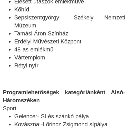
Elesett utászok emlékműve
Kőhíd
Sepsiszentgyörgy:- Székely Nemzeti
Múzeum
Tamási Áron Színház
Erdélyi Művészeti Központ
48-as emlékmű
Vártemplom
Rétyi nyír
Programlehetőségek kategóriánként Alsó-
Háromszéken
Sport
Gelence:- Sí és szánkó pálya
Kovászna:-Lőrincz Zsigmond sípálya