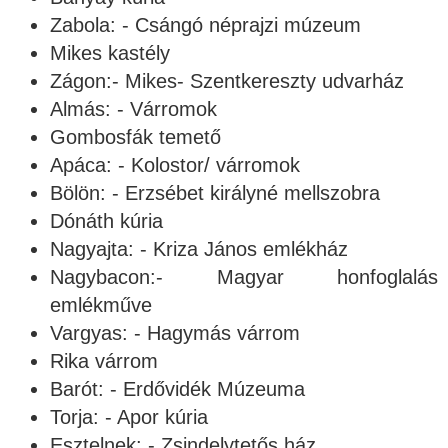
Zabola: - Csángó néprajzi múzeum
Mikes kastély
Zágon:- Mikes- Szentkereszty udvarház
Almás: - Várromok
Gombosfák temető
Apáca: - Kolostor/ várromok
Bölön: - Erzsébet királyné mellszobra
Dónáth kúria
Nagyajta: - Kriza János emlékház
Nagybacon:- Magyar honfoglalás
emlékműve
Vargyas: - Hagymás várrom
Rika várrom
Barót: - Erdővidék Múzeuma
Torja: - Apor kúria
Esztelnek: - Zsindelytetős ház