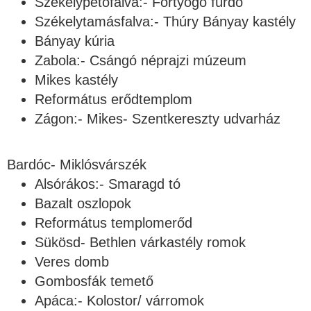
Székelypetőfalva:- Fortyogó fürdő
Székelytamásfalva:- Thúry Bányay kastély
Bányay kúria
Zabola:- Csángó néprajzi múzeum
Mikes kastély
Református erődtemplom
Zágon:- Mikes- Szentkereszty udvarház
Bardóc- Miklósvárszék
Alsórákos:- Smaragd tó
Bazalt oszlopok
Református templomerőd
Sükösd- Bethlen várkastély romok
Veres domb
Gombosfák temető
Apáca:- Kolostor/ várromok