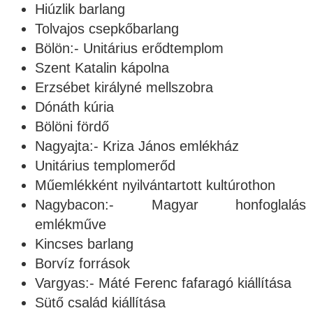
Hiúzlik barlang
Tolvajos csepkőbarlang
Bölön:- Unitárius erődtemplom
Szent Katalin kápolna
Erzsébet királyné mellszobra
Dónáth kúria
Bölöni fördő
Nagyajta:- Kriza János emlékház
Unitárius templomerőd
Műemlékként nyilvántartott kultúrothon
Nagybacon:- Magyar honfoglalás
emlékműve
Kincses barlang
Borvíz források
Vargyas:- Máté Ferenc fafaragó kiállítása
Sütő család kiállítása