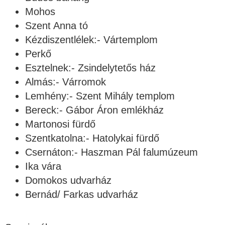
Mohos
Szent Anna tó
Kézdiszentlélek:- Vártemplom
Perkő
Esztelnek:- Zsindelytetős ház
Almás:- Várromok
Lemhény:- Szent Mihály templom
Bereck:- Gábor Áron emlékház
Martonosi fürdő
Szentkatolna:- Hatolykai fürdő
Csernáton:- Haszman Pál falumúzeum
Ika vára
Domokos udvarház
Bernád/ Farkas udvarház