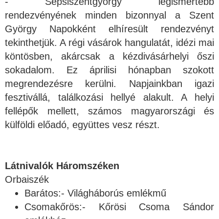
- Sepsiszentgyörgy legismertebb
rendezvényének minden bizonnyal a Szent
György Napokként elhíresült rendezvényt
tekinthetjük. A régi vásárok hangulatát, idézi mai
köntösben, akárcsak a kézdivásárhelyi őszi
sokadalom. Ez áprilisi hónapban szokott
megrendezésre kerülni. Napjainkban igazi
fesztivállá, találkozási hellyé alakult. A helyi
fellépők mellett, számos magyarországi és
külföldi előadó, együttes vesz részt.
Látnivalók Háromszéken
Orbaiszék
Barátos:- Világháborús emlékmű
Csomakőrös:- Kőrösi Csoma Sándor