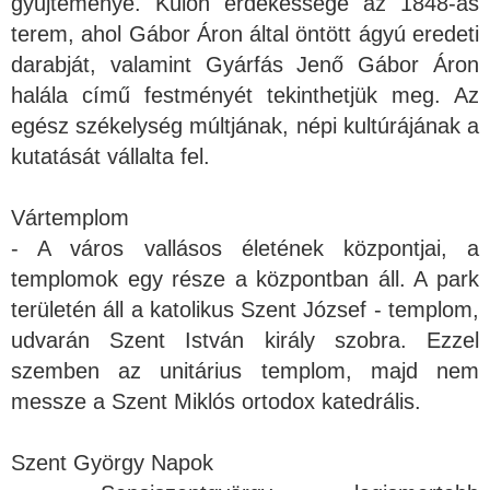
gyűjteménye. Külön érdekessége az 1848-as
terem, ahol Gábor Áron által öntött ágyú eredeti
darabját, valamint Gyárfás Jenő Gábor Áron
halála című festményét tekinthetjük meg. Az
egész székelység múltjának, népi kultúrájának a
kutatását vállalta fel.
Vártemplom
- A város vallásos életének központjai, a
templomok egy része a központban áll. A park
területén áll a katolikus Szent József - templom,
udvarán Szent István király szobra. Ezzel
szemben az unitárius templom, majd nem
messze a Szent Miklós ortodox katedrális.
Szent György Napok