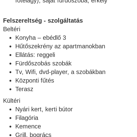
fotelágy), saját fürdőszoba, erkély
Felszereltség - szolgáltatás
Beltéri
Konyha – ebédlő 3
Hűtőszekrény az apartmanokban
Ellátás: reggeli
Fürdőszobás szobák
Tv, Wifi, dvd-player, a szobákban
Központi fűtés
Terasz
Kültéri
Nyári kert, kerti bútor
Filagória
Kemence
Grill, bogrács