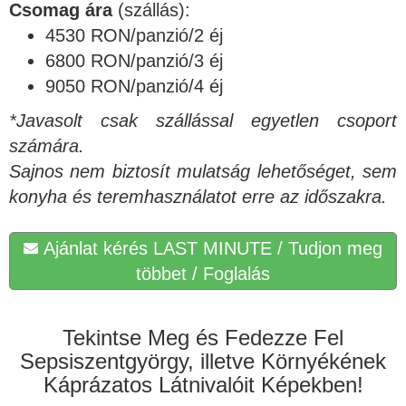
Csomag ára
(szállás):
4530 RON/panzió/2 éj
6800 RON/panzió/3 éj
9050 RON/panzió/4 éj
*Javasolt csak szállással egyetlen csoport
számára.
Sajnos nem biztosít mulatság lehetőséget, sem
konyha és teremhasználatot erre az időszakra.
Ajánlat kérés LAST MINUTE / Tudjon meg
többet / Foglalás
Tekintse Meg és Fedezze Fel
Sepsiszentgyörgy, illetve Környékének
Káprázatos Látnivalóit Képekben!