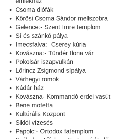
emlékház
Csoma diófák
Kőrösi Csoma Sándor mellszobra
Gelence:- Szent Imre templom
Sí és szánkó pálya
Imecsfalva:- Cserey kúria
Kovászna:- Tündér Ilona vár
Pokolsár iszapvulkán
Lőrincz Zsigmond sípálya
Várhegyi romok
Kádár ház
Kovászna- Kommandó erdei vasút
Bene mofetta
Kultúrális Központ
Siklói vízesés
Papolc:- Ortodox fatemplom