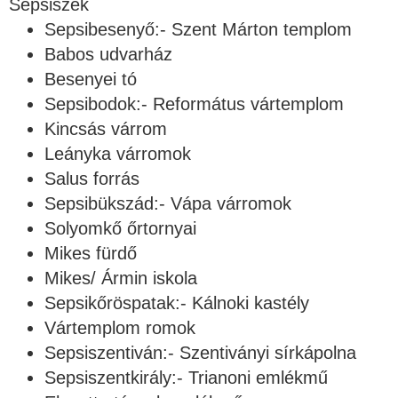
Sepsiszék
Sepsibesenyő:- Szent Márton templom
Babos udvarház
Besenyei tó
Sepsibodok:- Református vártemplom
Kincsás várrom
Leányka várromok
Salus forrás
Sepsibükszád:- Vápa várromok
Solyomkő őrtornyai
Mikes fürdő
Mikes/ Ármin iskola
Sepsikőröspatak:- Kálnoki kastély
Vártemplom romok
Sepsiszentiván:- Szentiványi sírkápolna
Sepsiszentkirály:- Trianoni emlékmű