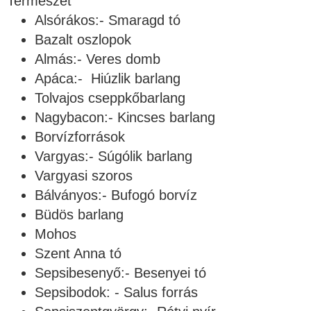
Természet
Alsórákos:- Smaragd tó
Bazalt oszlopok
Almás:- Veres domb
Apáca:- Hiúzlik barlang
Tolvajos cseppkőbarlang
Nagybacon:- Kincses barlang
Borvízforrások
Vargyas:- Súgólik barlang
Vargyasi szoros
Bálványos:- Bufogó borvíz
Büdös barlang
Mohos
Szent Anna tó
Sepsibesenyő:- Besenyei tó
Sepsibodok: - Salus forrás