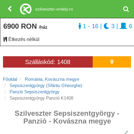
szilveszter-erdely.ro
6900 RON
1 - 16
|
3
|
6
/ház
Étkezés nélkül
Szálláskód: 1408
Főoldal
Románia, Kovászna megye
Sepsiszentgyörgy (Sfântu Gheorghe)
Panzió Sepsiszentgyörgy
Sepsiszentgyörgy Panzió K1408
Szilveszter Sepsiszentgyörgy -
Panzió - Kovászna megye