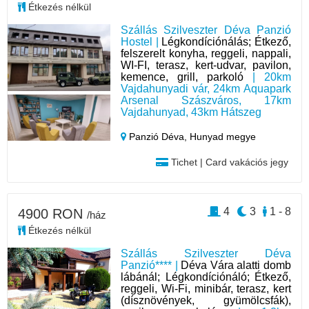
Étkezés nélkül
Szállás Szilveszter Déva Panzió
Hostel |
Légkondíciónálás; Étkező,
felszerelt konyha, reggeli, nappali,
WI-FI, terasz, kert-udvar, pavilon,
kemence, grill, parkoló
| 20km
Vajdahunyadi vár, 24km Aquapark
Arsenal Szászváros, 17km
Vajdahunyad, 43km Hátszeg
Panzió Déva,
Hunyad megye
Tichet | Card vakációs jegy
4
3
1 - 8
4900 RON
/ház
Étkezés nélkül
Szállás Szilveszter Déva
Panzió**** |
Déva Vára alatti domb
lábánál; Légkondíciónáló; Étkező,
reggeli, Wi-Fi, minibár, terasz, kert
(dísznövények, gyümölcsfák),