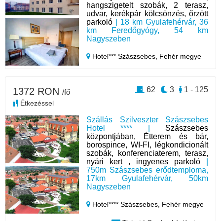
hangszigetelt szobák, 2 terasz,
udvar, kerékpár kölcsönzés, őrzött
parkoló
| 18 km Gyulafehérvár, 36
km Feredőgyógy, 54 km
Nagyszeben
Hotel*** Szászsebes,
Fehér megye
62
3
1 - 125
1372 RON
/fő
Étkezéssel
Szállás Szilveszter Szászsebes
Hotel **** |
Szászsebes
központjában, Étterem és bár,
borospince, WI-FI, légkondicionált
szobák, konferenciaterem, terasz,
nyári kert , ingyenes parkoló
|
750m Szászsebes erődtemploma,
17km Gyulafehérvár, 50km
Nagyszeben
Hotel**** Szászsebes,
Fehér megye