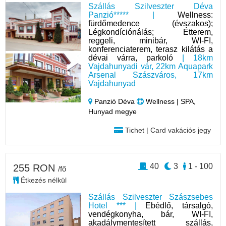
Szállás Szilveszter Déva
Panzió***** |
Wellness:
fürdőmedence (évszakos);
Légkondíciónálás; Étterem,
reggeli, minibár, WI-FI,
konferenciaterem, terasz kilátás a
dévai várra, parkoló
| 18km
Vajdahunyadi vár, 22km Aquapark
Arsenal Szászváros, 17km
Vajdahunyad
Panzió Déva
Wellness | SPA,
Hunyad megye
Tichet | Card vakációs jegy
40
3
1 - 100
255 RON
/fő
Étkezés nélkül
Szállás Szilveszter Szászsebes
Hotel *** |
Ebédlő, társalgó,
vendégkonyha, bár, WI-FI,
akadálymentesített szállás,