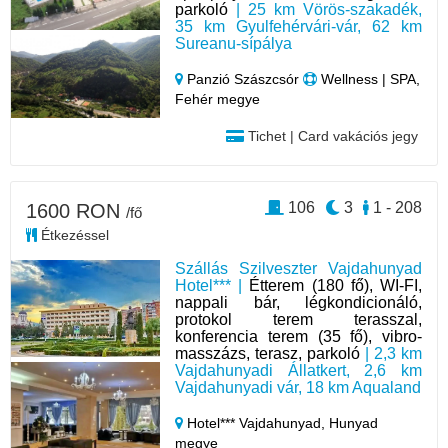
parkoló
| 25 km Vörös-szakadék,
35 km Gyulfehérvári-vár, 62 km
Sureanu-sípálya
Panzió Szászcsór
Wellness | SPA,
Fehér megye
Tichet | Card vakációs jegy
106
3
1 - 208
1600 RON
/fő
Étkezéssel
Szállás Szilveszter Vajdahunyad
Hotel*** |
Étterem (180 fő), WI-FI,
nappali bár, légkondicionáló,
protokol terem terasszal,
konferencia terem (35 fő), vibro-
masszázs, terasz, parkoló
| 2,3 km
Vajdahunyadi Állatkert, 2,6 km
Vajdahunyadi vár, 18 km Aqualand
Hotel*** Vajdahunyad,
Hunyad
megye