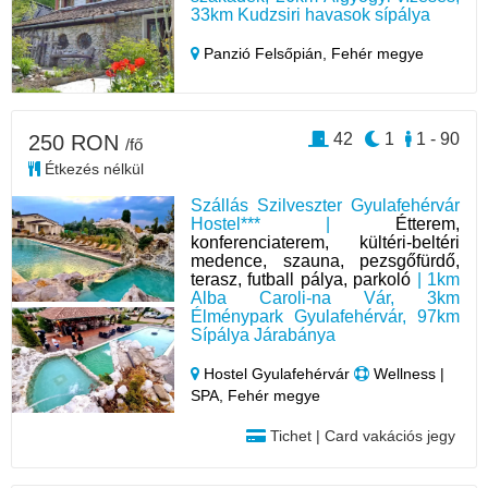
33km Kudzsiri havasok sípálya
Panzió Felsőpián,
Fehér megye
42
1
1 - 90
250 RON
/fő
Étkezés nélkül
Szállás Szilveszter Gyulafehérvár
Hostel*** |
Étterem,
konferenciaterem, kültéri-beltéri
medence, szauna, pezsgőfürdő,
terasz, futball pálya, parkoló
| 1km
Alba Caroli-na Vár, 3km
Élménypark Gyulafehérvár, 97km
Sípálya Járabánya
Hostel Gyulafehérvár
Wellness |
SPA, Fehér megye
Tichet | Card vakációs jegy