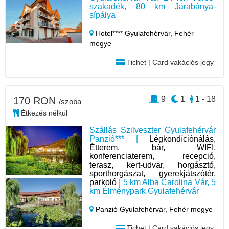
szakadék, 80 km Járabánya-
sípálya
Hotel**** Gyulafehérvár,
Fehér
megye
Tichet | Card vakációs jegy
9
1
1 - 18
170 RON
/szoba
Étkezés nélkül
Szállás Szilveszter Gyulafehérvár
Panzió*** |
Légkondíciónálás,
Étterem, bár, WIFI,
konferenciaterem, recepció,
terasz, kert-udvar, horgásztó,
sporthorgászat, gyerekjátszótér,
parkoló
| 5 km Alba Carolina Vár, 5
km Élménypark Gyulafehérvár
Panzió Gyulafehérvár,
Fehér megye
Tichet | Card vakációs jegy