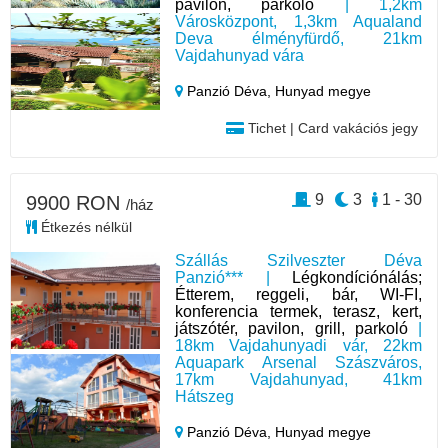
pavilon, parkoló
| 1,2km
Városközpont, 1,3km Aqualand
Deva élményfürdő, 21km
Vajdahunyad vára
Panzió Déva,
Hunyad megye
Tichet | Card vakációs jegy
9
3
1 - 30
9900 RON
/ház
Étkezés nélkül
Szállás Szilveszter Déva
Panzió*** |
Légkondíciónálás;
Étterem, reggeli, bár, WI-FI,
konferencia termek, terasz, kert,
játszótér, pavilon, grill, parkoló
|
18km Vajdahunyadi vár, 22km
Aquapark Arsenal Szászváros,
17km Vajdahunyad, 41km
Hátszeg
Panzió Déva,
Hunyad megye