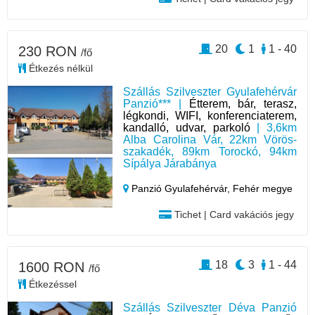
20
1
1 - 40
230 RON
/fő
Étkezés nélkül
Szállás Szilveszter Gyulafehérvár
Panzió*** |
Étterem, bár, terasz,
légkondi, WIFI, konferenciaterem,
kandalló, udvar, parkoló
| 3,6km
Alba Carolina Vár, 22km Vörös-
szakadék, 89km Torockó, 94km
Sípálya Járabánya
Panzió Gyulafehérvár,
Fehér megye
Tichet | Card vakációs jegy
18
3
1 - 44
1600 RON
/fő
Étkezéssel
Szállás Szilveszter Déva Panzió