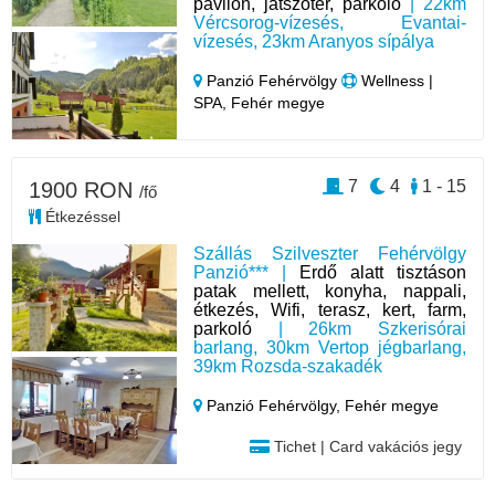
pavilon, játszótér, parkoló
| 22km
Vércsorog-vízesés, Evantai-
vízesés, 23km Aranyos sípálya
Panzió Fehérvölgy
Wellness |
SPA, Fehér megye
7
4
1 - 15
1900 RON
/fő
Étkezéssel
Szállás Szilveszter Fehérvölgy
Panzió*** |
Erdő alatt tisztáson
patak mellett, konyha, nappali,
étkezés, Wifi, terasz, kert, farm,
parkoló
| 26km Szkerisórai
barlang, 30km Vertop jégbarlang,
39km Rozsda-szakadék
Panzió Fehérvölgy,
Fehér megye
Tichet | Card vakációs jegy