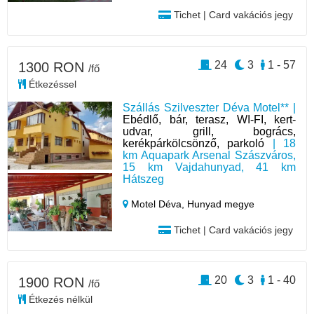
Tichet | Card vakációs jegy
24
3
1 - 57
1300 RON
/fő
Étkezéssel
Szállás Szilveszter Déva Motel** |
Ebédlő, bár, terasz, WI-FI, kert-
udvar, grill, bogrács,
kerékpárkölcsönző, parkoló
| 18
km Aquapark Arsenal Szászváros,
15 km Vajdahunyad, 41 km
Hátszeg
Motel Déva,
Hunyad megye
Tichet | Card vakációs jegy
20
3
1 - 40
1900 RON
/fő
Étkezés nélkül