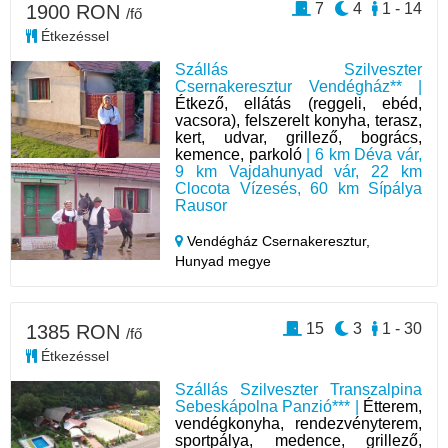
7
4
1 - 14
1900 RON
/fő
Étkezéssel
Szállás Szilveszter
Csernakeresztur Vendégház** |
Étkező, ellátás (reggeli, ebéd,
vacsora), felszerelt konyha, terasz,
kert, udvar, grillező, bogrács,
kemence, parkoló
| 6 km Déva vár,
9 km Vajdahunyad vár, 22 km
Clocota Vízesés, 60 km Sípálya
Rausor
Vendégház Csernakeresztur,
Hunyad megye
15
3
1 - 30
1385 RON
/fő
Étkezéssel
Szállás Szilveszter Transzalpina
Sebeskápolna Panzió*** |
Étterem,
vendégkonyha, rendezvényterem,
sportpálya, medence, grillező,