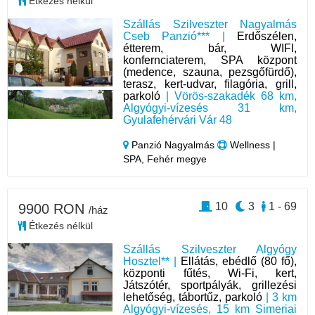
Étkezés nélkül
Szállás Szilveszter Nagyalmás
Cseb Panzió*** |
Erdőszélen,
étterem, bár, WIFI,
konfernciaterem, SPA központ
(medence, szauna, pezsgőfürdő),
terasz, kert-udvar, filagória, grill,
parkoló
| Vörös-szakadék 68 km,
Algyógyi-vízesés 31 km,
Gyulafehérvári Vár 48
Panzió Nagyalmás
Wellness |
SPA, Fehér megye
10
3
1 - 69
9900 RON
/ház
Étkezés nélkül
Szállás Szilveszter Algyógy
Hosztel** |
Ellátás, ebédlő (80 fő),
központi fűtés, Wi-Fi, kert,
Játszótér, sportpályák, grillezési
lehetőség, tábortűz, parkoló
| 3 km
Algyógyi-vízesés, 15 km Simeriai