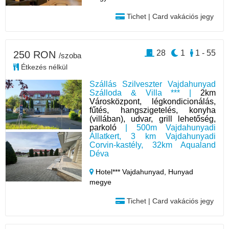
Tichet | Card vakációs jegy
28
1
1 - 55
250 RON
/szoba
Étkezés nélkül
Szállás Szilveszter Vajdahunyad
Szálloda & Villa *** |
2km
Városközpont, légkondicionálás,
fűtés, hangszigetelés, konyha
(villában), udvar, grill lehetőség,
parkoló
| 500m Vajdahunyadi
Állatkert, 3 km Vajdahunyadi
Corvin-kastély, 32km Aqualand
Déva
Hotel*** Vajdahunyad,
Hunyad
megye
Tichet | Card vakációs jegy