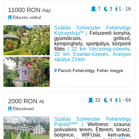
7
3
1 - 16
11000 RON
/ház
Étkezés nélkül
Szállás Szilveszter Fehérvölgy
Kulcsosház** |
Felszerelt konyha,
gyümölcsös, grillező,
kempinghely, sportpálya, központi
fűtés
| 22 km Vércsorog-vízesés,
22 km Evantai-vízesés, Aranyos
sípálya 23 km
Panzió Fehérvölgy,
Fehér megye
32
4
1 - 64
2000 RON
/fő
Étkezéssel
Szállás Szilveszter Fehérvölgy
Panzió**** |
Wellness: szauna;
polivalens terem, Étterem, terasz,
borpince, WIFI,bár, kert-udvar,