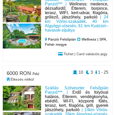
Panzió*** |
Wellness: medence,
dézsafürdő; Étterem, borpince,
terasz, WIFI, kert-udvar, filagória,
grillező, játszóhely, parkoló
| 24
km Vörös-szakadék, 40 km
Algyógyi-vízesés, 61 km Kudzsiri–
havasok-sípálya
Panzió Felsőpián
Wellness | SPA,
Fehér megye
Tichet | Card vakációs jegy
10
3
1 - 25
6000 RON
/ház
Étkezés nélkül
Szállás Szilveszter Felsőpián
Panzió*** |
Erdő és folyóval
határos, Étterem, vendégkonyha,
ebédlő, WI-FI, központi fűtés,
terasz, kert, filagória, grill, gyerek
játszóhely, parkoló
| 14km Vörös-
szakadék, 26km Algyógyi-vízesés,