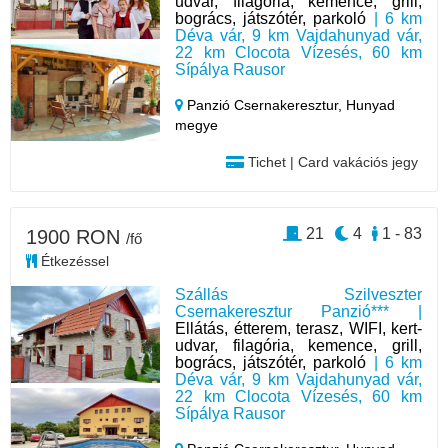
udvar, filagória, kemence, grill,
bogrács, játszótér, parkoló
| 6 km
Déva vár, 9 km Vajdahunyad vár,
22 km Clocota Vízesés, 60 km
Sípálya Rausor
Panzió Csernakeresztur,
Hunyad
megye
Tichet | Card vakációs jegy
21
4
1 - 83
1900 RON
/fő
Étkezéssel
Szállás Szilveszter
Csernakeresztur Panzió*** |
Ellátás, étterem, terasz, WIFI, kert-
udvar, filagória, kemence, grill,
bogrács, játszótér, parkoló
| 6 km
Déva vár, 9 km Vajdahunyad vár,
22 km Clocota Vízesés, 60 km
Sípálya Rausor