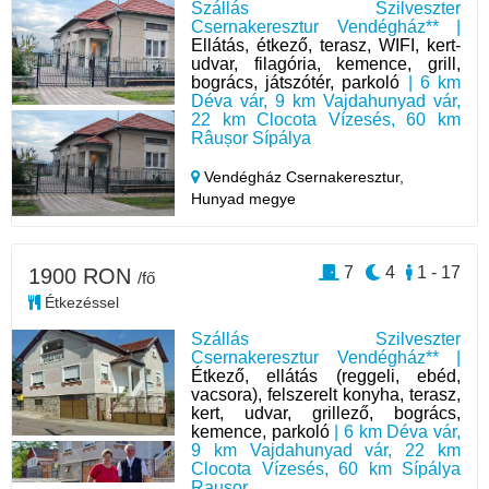
Szállás Szilveszter
Csernakeresztur Vendégház** |
Ellátás, étkező, terasz, WIFI, kert-
udvar, filagória, kemence, grill,
bogrács, játszótér, parkoló
| 6 km
Déva vár, 9 km Vajdahunyad vár,
22 km Clocota Vízesés, 60 km
Râușor Sípálya
Vendégház Csernakeresztur,
Hunyad megye
7
4
1 - 17
1900 RON
/fő
Étkezéssel
Szállás Szilveszter
Csernakeresztur Vendégház** |
Étkező, ellátás (reggeli, ebéd,
vacsora), felszerelt konyha, terasz,
kert, udvar, grillező, bogrács,
kemence, parkoló
| 6 km Déva vár,
9 km Vajdahunyad vár, 22 km
Clocota Vízesés, 60 km Sípálya
Rausor