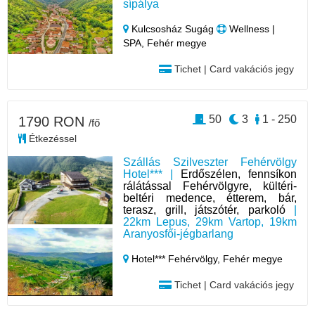
sípálya
Kulcsosház Sugág
Wellness |
SPA, Fehér megye
Tichet | Card vakációs jegy
50
3
1 - 250
1790 RON
/fő
Étkezéssel
Szállás Szilveszter Fehérvölgy
Hotel*** |
Erdőszélen, fennsíkon
rálátással Fehérvölgyre, kültéri-
beltéri medence, étterem, bár,
terasz, grill, játszótér, parkoló
|
22km Lepus, 29km Vartop, 19km
Aranyosfői-jégbarlang
Hotel*** Fehérvölgy,
Fehér megye
Tichet | Card vakációs jegy