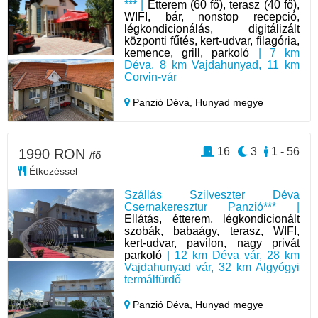
*** |
Étterem (60 fő), terasz (40 fő),
WIFI, bár, nonstop recepció,
légkondicionálás, digitálizált
központi fűtés, kert-udvar, filagória,
kemence, grill, parkoló
| 7 km
Déva, 8 km Vajdahunyad, 11 km
Corvin-vár
Panzió Déva,
Hunyad megye
16
3
1 - 56
1990 RON
/fő
Étkezéssel
Szállás Szilveszter Déva
Csernakeresztur Panzió*** |
Ellátás, étterem, légkondicionált
szobák, babaágy, terasz, WIFI,
kert-udvar, pavilon, nagy privát
parkoló
| 12 km Déva vár, 28 km
Vajdahunyad vár, 32 km Algyógyi
termálfürdő
Panzió Déva,
Hunyad megye