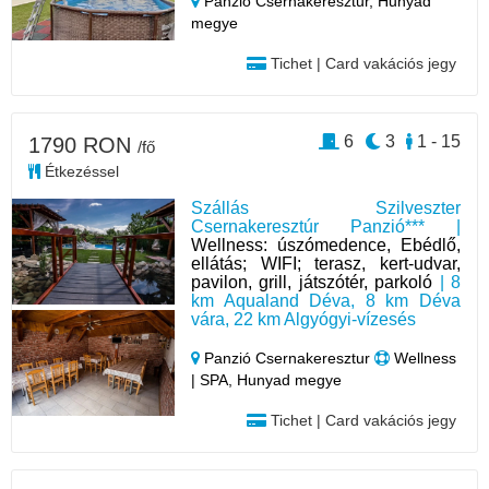
Panzió Csernakeresztur,
Hunyad
megye
Tichet | Card vakációs jegy
6
3
1 - 15
1790 RON
/fő
Étkezéssel
Szállás Szilveszter
Csernakeresztúr Panzió*** |
Wellness: úszómedence, Ebédlő,
ellátás; WIFI; terasz, kert-udvar,
pavilon, grill, játszótér, parkoló
| 8
km Aqualand Déva, 8 km Déva
vára, 22 km Algyógyi-vízesés
Panzió Csernakeresztur
Wellness
| SPA, Hunyad megye
Tichet | Card vakációs jegy