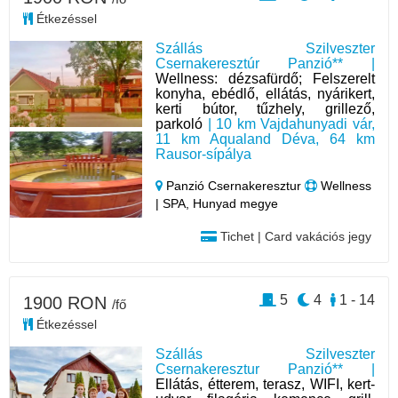
Étkezéssel
Szállás Szilveszter
Csernakeresztúr Panzió** |
Wellness: dézsafürdő; Felszerelt
konyha, ebédlő, ellátás, nyárikert,
kerti bútor, tűzhely, grillező,
parkoló
| 10 km Vajdahunyadi vár,
11 km Aqualand Déva, 64 km
Rausor-sípálya
Panzió Csernakeresztur
Wellness
| SPA, Hunyad megye
Tichet | Card vakációs jegy
5
4
1 - 14
1900 RON
/fő
Étkezéssel
Szállás Szilveszter
Csernakeresztur Panzió** |
Ellátás, étterem, terasz, WIFI, kert-