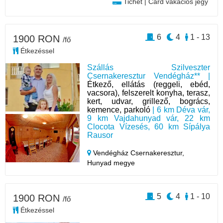
Tichet | Card vakációs jegy
6
4
1 - 13
1900 RON
/fő
Étkezéssel
Szállás Szilveszter
Csernakeresztur Vendégház** |
Étkező, ellátás (reggeli, ebéd,
vacsora), felszerelt konyha, terasz,
kert, udvar, grillező, bogrács,
kemence, parkoló
| 6 km Déva vár,
9 km Vajdahunyad vár, 22 km
Clocota Vízesés, 60 km Sípálya
Rausor
Vendégház Csernakeresztur,
Hunyad megye
5
4
1 - 10
1900 RON
/fő
Étkezéssel