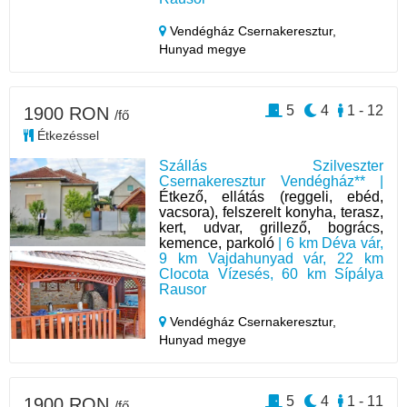
Vendégház Csernakeresztur,
Hunyad megye
5
4
1 - 12
1900 RON
/fő
Étkezéssel
Szállás Szilveszter
Csernakeresztur Vendégház** |
Étkező, ellátás (reggeli, ebéd,
vacsora), felszerelt konyha, terasz,
kert, udvar, grillező, bogrács,
kemence, parkoló
| 6 km Déva vár,
9 km Vajdahunyad vár, 22 km
Clocota Vízesés, 60 km Sípálya
Rausor
Vendégház Csernakeresztur,
Hunyad megye
5
4
1 - 11
1900 RON
/fő