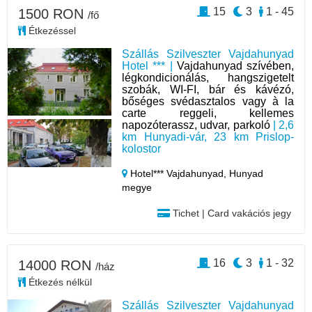
15
3
1 - 45
1500 RON
/fő
Étkezéssel
Szállás Szilveszter Vajdahunyad
Hotel *** |
Vajdahunyad szívében,
légkondicionálás, hangszigetelt
szobák, WI-FI, bár és kávézó,
bőséges svédasztalos vagy à la
carte reggeli, kellemes
napozóterassz, udvar, parkoló
| 2,6
km Hunyadi-vár, 23 km Prislop-
kolostor
Hotel*** Vajdahunyad,
Hunyad
megye
Tichet | Card vakációs jegy
16
3
1 - 32
14000 RON
/ház
Étkezés nélkül
Szállás Szilveszter Vajdahunyad