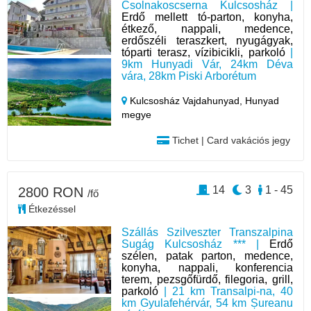
Csolnakoscserna Kulcsosház |
Erdő mellett tó-parton, konyha,
étkező, nappali, medence,
erdőszéli teraszkert, nyugágyak,
tóparti terasz, vízibicikli, parkoló
|
9km Hunyadi Vár, 24km Déva
vára, 28km Piski Arborétum
Kulcsosház Vajdahunyad,
Hunyad
megye
Tichet | Card vakációs jegy
14
3
1 - 45
2800 RON
/fő
Étkezéssel
Szállás Szilveszter Transzalpina
Sugág Kulcsosház *** |
Erdő
szélen, patak parton, medence,
konyha, nappali, konferencia
terem, pezsgőfürdő, filegoria, grill,
parkoló
| 21 km Transalpi-na, 40
km Gyulafehérvár, 54 km Șureanu