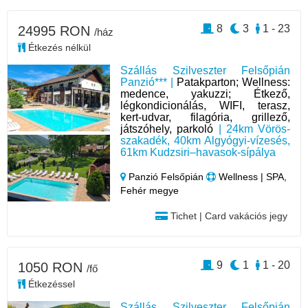
8
3
1 - 23
24995 RON
/ház
Étkezés nélkül
Szállás Szilveszter Felsőpián
Panzió*** |
Patakparton; Wellness:
medence, yakuzzi; Étkező,
légkondicionálás, WIFI, terasz,
kert-udvar, filagória, grillező,
játszóhely, parkoló
| 24km Vörös-
szakadék, 40km Algyógyi-vízesés,
61km Kudzsiri–havasok-sípálya
Panzió Felsőpián
Wellness | SPA,
Fehér megye
Tichet | Card vakációs jegy
9
1
1 - 20
1050 RON
/fő
Étkezéssel
Szállás Szilveszter Felsőpián