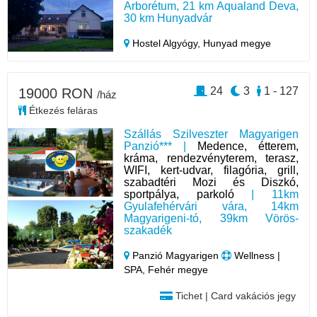
Arborétum, 21 km Aqualand Deva,
30 km Hunyadvár
Hostel Algyógy,
Hunyad megye
24
3
1 - 127
19000 RON
/ház
Étkezés feláras
Szállás Szilveszter Magyarigen
Panzió*** |
Medence, étterem,
kráma, rendezvényterem, terasz,
WIFI, kert-udvar, filagória, grill,
szabadtéri Mozi és Diszkó,
sportpálya, parkoló
| 11km
Gyulafehérvári vára, 14km
Magyarigeni-tó, 39km Vörös-
szakadék
Panzió Magyarigen
Wellness |
SPA, Fehér megye
Tichet | Card vakációs jegy