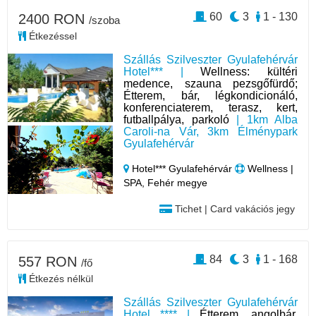
60
3
1 - 130
2400 RON
/szoba
Étkezéssel
Szállás Szilveszter Gyulafehérvár
Hotel*** |
Wellness: kültéri
medence, szauna pezsgőfürdő;
Étterem, bár, légkondicionáló,
konferenciaterem, terasz, kert,
futballpálya, parkoló
| 1km Alba
Caroli-na Vár, 3km Élménypark
Gyulafehérvár
Hotel*** Gyulafehérvár
Wellness |
SPA, Fehér megye
Tichet | Card vakációs jegy
84
3
1 - 168
557 RON
/fő
Étkezés nélkül
Szállás Szilveszter Gyulafehérvár
Hotel **** |
Étterem, angolbár,