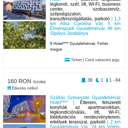
légkondi, széf, lift, WI-FI, business
center, szobaszervíz,
szépségszalon,
transzferszolgáltatás, parkoló
| 1,3
km Alba Carolina Vár, 5 km
Élménypark Gyulafehérvár, 96 km
Sípálya Járabánya
Hotel**** Gyulafehérvár,
Fehér
megye
Tichet | Card vakációs jegy
38
1
1 - 84
160 RON
/szoba
Étkezés nélkül
Szállás Szilveszter Gyulafehérvár
Hotel**** |
Étterem, felszerelt
konyhák az apartmanokban,
légkondíciónálás, lift, Wi-Fi,
többfunkciós rendezvényterem,
erkélyek terasszal, parkoló
| 2 km
Gyulafehérvár Vár, 24 km Vörös-