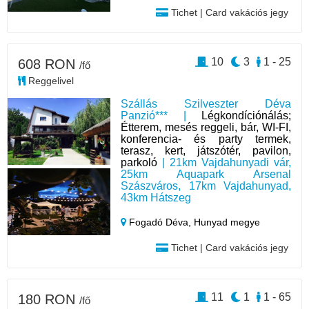
Tichet | Card vakációs jegy
10
3
1 - 25
608 RON
/fő
Reggelivel
Szállás Szilveszter Déva
Panzió*** |
Légkondíciónálás;
Étterem, mesés reggeli, bár, WI-FI,
konferencia- és party termek,
terasz, kert, játszótér, pavilon,
parkoló
| 21km Vajdahunyadi vár,
25km Aquapark Arsenal
Szászváros, 17km Vajdahunyad,
43km Hátszeg
Fogadó Déva,
Hunyad megye
Tichet | Card vakációs jegy
11
1
1 - 65
180 RON
/fő