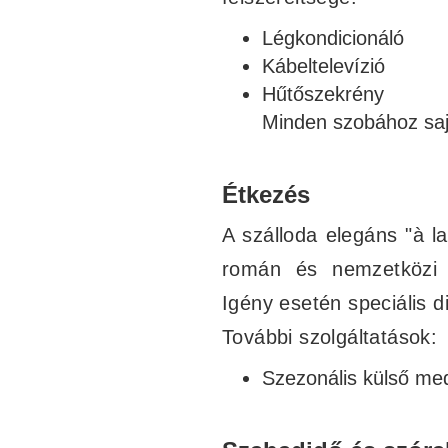
Légkondicionáló
Kábeltelevízió
Hűtőszekrény
Minden szobához sajá
Étkezés
A szálloda elegáns "à l
román és nemzetközi sp
Igény esetén speciális d
További szolgáltatások:
Szezonális külső m