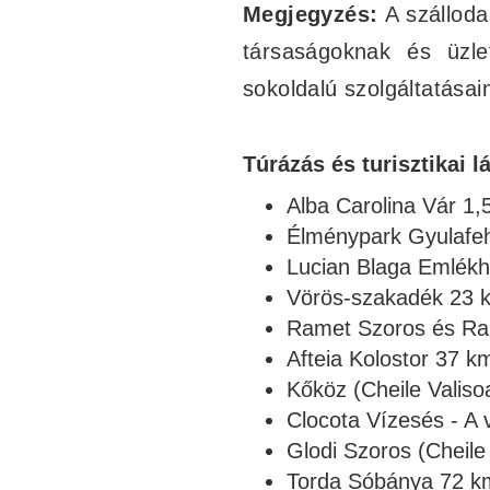
Megjegyzés:
A szálloda 
társaságoknak és üzle
sokoldalú szolgáltatása
Túrázás és turisztikai 
Alba Carolina Vár 1,
Élménypark Gyulafe
Lucian Blaga Emlék
Vörös-szakadék 23 
Ramet Szoros és Ra
Afteia Kolostor 37 k
Kőköz (Cheile Valiso
Clocota Vízesés - A 
Glodi Szoros (Cheile
Torda Sóbánya 72 k