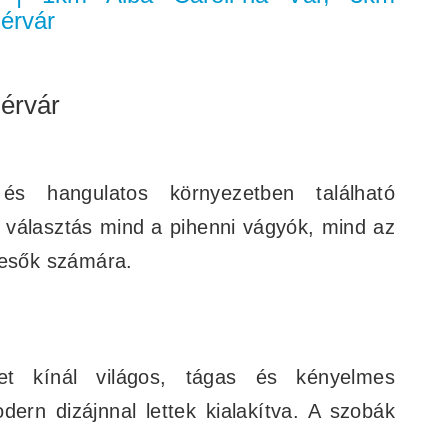
érvár
érvár
s hangulatos környezetben található
s választás mind a pihenni vágyók, mind az
resők számára.
et kínál világos, tágas és kényelmes
ern dizájnnal lettek kialakítva. A szobák