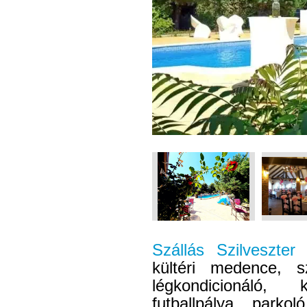
Szállás Szilveszter
kültéri medence, s
légkondicionáló, 
futballpálya, parkoló