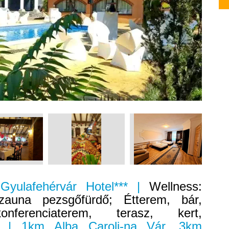
 Gyulafehérvár Hotel*** |
Wellness:
zauna pezsgőfürdő; Étterem, bár,
konferenciaterem, terasz, kert,
| 1km Alba Caroli-na Vár, 3km