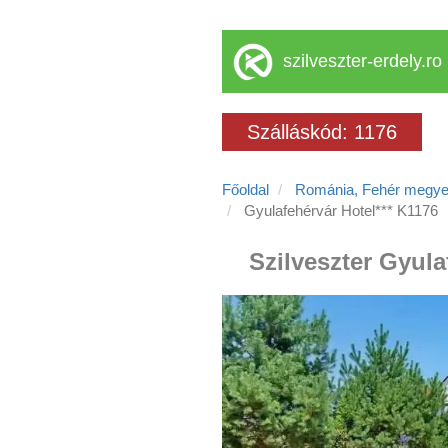
szilveszter-erdely.ro
Szálláskód: 1176
Főoldal
Románia, Fehér megy
Gyulafehérvár Hotel*** K1176
Szilveszter Gyula