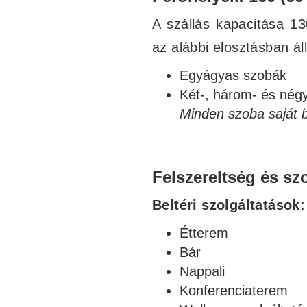
A szállás kapacitása 1
az alábbi elosztásban ál
Egyágyas szobák
Két-, három- és nég
Minden szoba saját b
Felszereltség és sz
Beltéri szolgáltatások:
Étterem
Bár
Nappali
Konferenciaterem