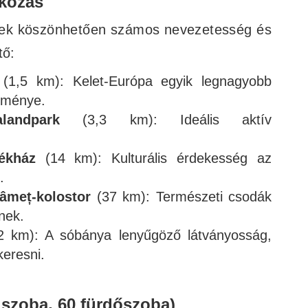
akozás
nek köszönhetően számos nevezetesség és
tő:
(1,5 km): Kelet-Európa egyik legnagyobb
tménye.
landpark
(3,3 km): Ideális aktív
ékház
(14 km): Kulturális érdekesség az
.
âmeț-kolostor
(37 km): Természeti csodák
nek.
 km): A sóbánya lenyűgöző látványosság,
eresni.
 szoba, 60 fürdőszoba)