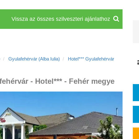
Vissza az összes szilveszteri ajánlathoz
e
Gyulafehérvár (Alba Iulia)
Hotel*** Gyulafehérvár
fehérvár - Hotel*** - Fehér megye