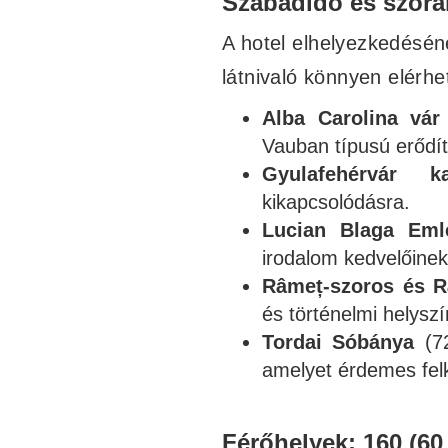
Szabadidő és szór
A hotel elhelyezkedésé
látnivaló könnyen elérhe
Alba Carolina vár
Vauban típusú erődí
Gyulafehérvár ka
kikapcsolódásra.
Lucian Blaga Eml
irodalom kedvelőinek
Râmeț-szoros és R
és történelmi helyszí
Tordai Sóbánya
(72
amelyet érdemes felk
Férőhelyek: 160 (60