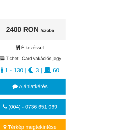
2400 RON
/szoba
Étkezéssel
Tichet | Card vakációs jegy
1 - 130
|
3
|
60
Ajánlatkérés
(004) - 0736 651 069
Térkép megtekintése