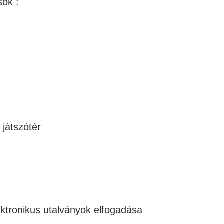
sok :
játszótér
ektronikus utalványok elfogadása