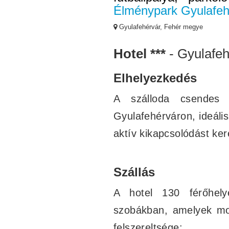
Élménypark Gyulafeh
Gyulafehérvár, Fehér megye
Hotel ***
- Gyulafeh
Elhelyezkedés
A szálloda csendes é
Gyulafehérváron, ideáli
aktív kikapcsolódást ke
Szállás
A hotel 130 férőhely
szobákban, amelyek mod
felszereltsége: