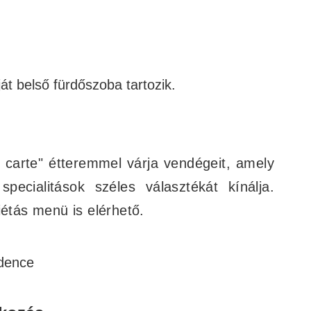
t belső fürdőszoba tartozik.
a carte" étteremmel várja vendégeit, amely
ecialitások széles választékát kínálja.
iétás menü is elérhető.
edence