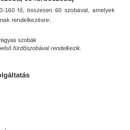
30-160 fő, összesen 60 szobával, amelyek
lnak rendelkezésre:
yágyas szobák
első fürdőszobával rendelkezik.
olgáltatás