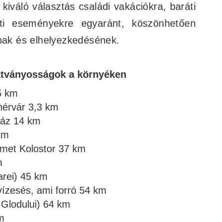
kiváló választás családi vakációkra, baráti
ti eseményekre egyaránt, köszönhetően
inak és elhelyezkedésének.
látványosságok a környéken
5 km
hérvár 3,3 km
ház 14 km
km
met Kolostor 37 km
m
arei) 45 km
vízesés, ami forró 54 km
 Glodului) 64 km
m