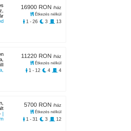
es
16900 RON
/ház
z,
Étkezés nélkül
ár
ed
1 - 26
3
13
en
11220 RON
/ház
a,
Étkezés nélkül
ll
a,
1 - 12
4
4
n,
5700 RON
/ház
lt
Étkezés nélkül
ó
|
km
1 - 31
3
12