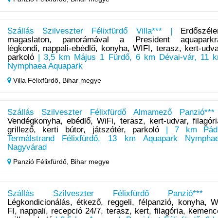
Szállás Szilveszter Félixfürdő Villa*** |
Erdőszéle
magaslaton, panorámával a President aquaparkr
légkondi, nappali-ebédlő, konyha, WIFI, terasz, kert-udva
parkoló
| 3,5 km Május 1 Fürdő, 6 km Dévai-vár, 11 
Nymphaea Aquapark
Villa Félixfürdő,
Bihar megye
Szállás Szilveszter Félixfürdő Almamező Panzió***
Vendégkonyha, ebédlő, WiFi, terasz, kert-udvar, filagóri
grillező, kerti bútor, játszótér, parkoló
| 7 km Pád
Termálstrand Félixfürdő, 13 km Aquapark Nympha
Nagyvárad
Panzió Félixfürdő,
Bihar megye
Szállás Szilveszter Félixfürdő Panzió***
Légkondicionálás, étkező, reggeli, félpanzió, konyha, W
FI, nappali, recepció 24/7, terasz, kert, filagória, kemenc