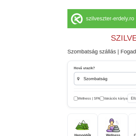
szilveszter-erdely.ro
SZILV
Szombatság szállás | Fogadók
Hová utazik?
Ell
Wellness | SPA
Vakációs kártya
Hegyvidék
Wellness
C