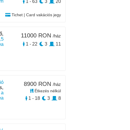
km
1 - 63
3
20
Tichet | Card vakációs jegy
ő,
11000 RON
/ház
,5
ea
1 - 22
3
11
ió
8900 RON
/ház
s,
Étkezés nélkül
 a
ea
1 - 18
3
8