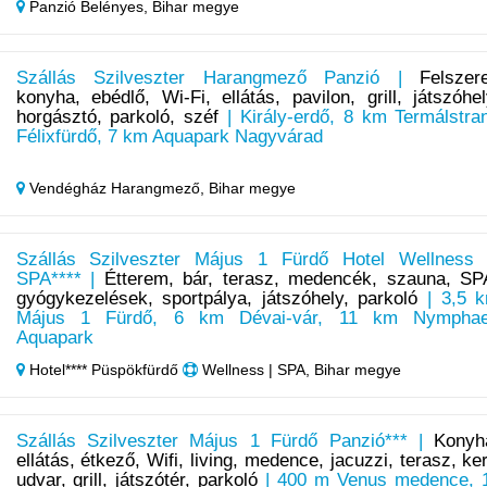
Panzió Belényes,
Bihar megye
Szállás Szilveszter Harangmező Panzió |
Felszere
konyha, ebédlő, Wi-Fi, ellátás, pavilon, grill, játszóhel
horgásztó, parkoló, széf
| Király-erdő, 8 km Termálstra
Félixfürdő, 7 km Aquapark Nagyvárad
Vendégház Harangmező,
Bihar megye
Szállás Szilveszter Május 1 Fürdő Hotel Wellness
SPA**** |
Étterem, bár, terasz, medencék, szauna, SP
gyógykezelések, sportpálya, játszóhely, parkoló
| 3,5 
Május 1 Fürdő, 6 km Dévai-vár, 11 km Nympha
Aquapark
Hotel**** Püspökfürdő
Wellness | SPA, Bihar megye
Szállás Szilveszter Május 1 Fürdő Panzió*** |
Konyh
ellátás, étkező, Wifi, living, medence, jacuzzi, terasz, ker
udvar, grill, játszótér, parkoló
| 400 m Venus medence, 