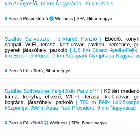
km Aranyosfő, 12 km Nagyvárad, 35 km Padiș
Panzió Püspökfürdő
Wellness | SPA, Bihar megye
Szállás Szilveszter Félixfürdő Panzió |
Ebédlő, konyh
nappali, WIFI, terasz, kert-udvar, pavilon, kemence, gril
gyerek játszóhely, parkoló
| 1,5 km Strand Apollo-Felix,
km Erdő-Félixfürdő, 9 km Aquapark Nymphaea Nagyvára
Panzió Félixfürdő,
Bihar megye
Szállás Szilveszter Félixfürdő Panzió*** |
Kültéri medenc
klíma, konyha, étkező, WI-FI, terasz, kert-udvar, gril
bogrács, játszóhely, parkoló
| 700 m Félix üdülőközpo
központja, 350 m Aqua Park President, 9 km Nagyvárad
Panzió Félixfürdő
Wellness | SPA, Bihar megye