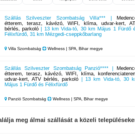
Szállás Szilveszter Szombatság Villa*** |
Medenc
étterem, terasz, kávézó, WIFI, klíma, udvar-kert, A
bérlés, parkoló
| 13 km Vida-tó, 30 km Május 1 Fürdő 
Félixfürdő, 31 km Mézgedi-cseppkőbarlang
Villa Szombatság
Wellness | SPA, Bihar megye
Szállás Szilveszter Szombatság Panzió**** |
Medenc
étterem, terasz, kávézó, WIFI, klíma, konferenciatere
udvar-kert, ATV bérlés, parkoló
| 13 km Vida-tó, 30 
Május 1 Fürdő és Félixfürdő
Panzió Szombatság
Wellness | SPA, Bihar megye
alálja meg álmai szállását a közeli településeke