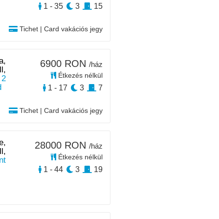
1 - 35
3
15
Tichet | Card vakációs jegy
a,
6900 RON
/ház
l,
Étkezés nélkül
 2
d
1 - 17
3
7
Tichet | Card vakációs jegy
e,
28000 RON
/ház
l,
Étkezés nélkül
nt
1 - 44
3
19