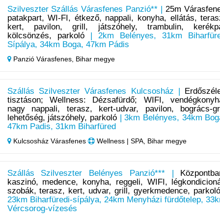
Szilveszter Szállás Várasfenes Panzió** |
25m Várasfen
patakpart, WI-FI, étkező, nappali, konyha, ellátás, teras
kert, pavilon, grill, játszóhely, trambulin, kerékp
kölcsönzés, parkoló
| 2km Belényes, 31km Biharfür
Sípálya, 34km Boga, 47km Pádis
Panzió Várasfenes,
Bihar megye
Szállás Szilveszter Várasfenes Kulcsosház |
Erdőszél
tisztáson; Wellness: Dézsafürdő; WIFI, vendégkonyh
nagy nappali, terasz, kert-udvar, pavilon, bogrács-gri
lehetőség, játszóhely, parkoló
| 3km Belényes, 34km Bog
47km Padis, 31km Biharfüred
Kulcsosház Várasfenes
Wellness | SPA, Bihar megye
Szállás Szilveszter Belényes Panzió*** |
Központba
kaszinó, medence, konyha, reggeli, WIFI, légkondicioná
szobák, terasz, kert, udvar, grill, gyerkmedence, parkol
23km Biharfüredi-sípálya, 24km Menyházi fürdőtelep, 33
Vércsorog-vízesés