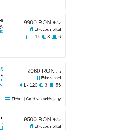
lt
9900 RON
/ház
y,
Étkezés nélkül
nd
1 - 14
3
6
 &
2060 RON
/fő
A,
Étkezéssel
km
ea
1 - 120
3
56
Tichet | Card vakációs jegy
a,
9500 RON
/ház
t-
Étkezés nélkül
11