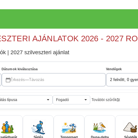
ESZTERI AJÁNLATOK 2026 - 2027 R
 | 2027 szilveszteri ajánlat
Dátumok kiválasztása
Vendégek
Érkezés
—
Távozás
2 felnőtt, 0 gye
átás típusa
Fogadó
További szűrők
saládbarát
Síelés
Tengerpart
Duna-delta
Sóvidék