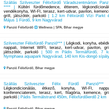
Szállás Szilveszter Félixfürdő Váradszentmárton Panz
**** |
Kültéri fürdőmedence, étterem, légkondícionál
vendékonyha, WI-FI, terasz, kert-udvar, pavilon, kemenc
grill, játszótér, parkoló
| 1.2 km Félixürdő Vízi Parkt 
Május 1 Fürdő, 9 km Nagyvárad
Panzió Félixfürdő
Wellness | SPA, Bihar megye
Szilveszter Félixfürdő Panzió*** |
Légkodi, konyha, ebédl
nappali, Internet WIFI, terasz, kert-udvar, pavilon, gril
játtszótér, parkoló
| 500 m Pádis Termálfürdő, 7 
Nymphaea aquapark Nagyvárad, 140 km Kis-dongó sípál
Panzió Félixfürdő,
Bihar megye
Szállás Szilveszter Félix Fürdő Panzió***
Légkondicionálás, étkező, konyha, WI-FI, nappa
konferenciaterem, terasz, kert, filagória, kemence, gril
parkoló
| Pádis Termálstrand 450m, Félixfürdőierdő 2 km
Panzió Félixfürdő,
Bihar megye