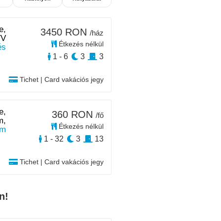
e,
3450 RON
/ház
TV
Étkezés nélkül
és
1 - 6
3
3
Tichet | Card vakációs jegy
e,
360 RON
/fő
m,
Étkezés nélkül
km
1 - 32
3
13
Tichet | Card vakációs jegy
n!