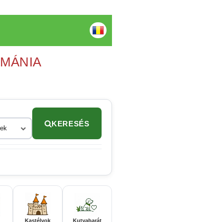
OMÁNIA
KERESÉS
rek
Kastélyok
Kutyabarát