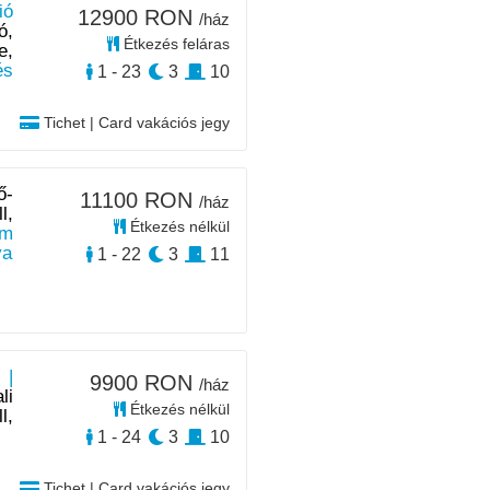
ió
12900 RON
/ház
ó,
Étkezés feláras
e,
és
1 - 23
3
10
Tichet | Card vakációs jegy
ő-
11100 RON
/ház
l,
Étkezés nélkül
km
ya
1 - 22
3
11
 |
9900 RON
/ház
li
Étkezés nélkül
l,
1 - 24
3
10
Tichet | Card vakációs jegy