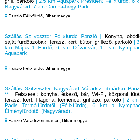
grill, parkoló
| 2,5 km Aquapark President Félixfürdő, 6 
Nagyvárad, 7 km Gomba-hegy Park
Panzió Félixfürdő,
Bihar megye
Szállás Szilveszter Félixfürdő Panzió |
Konyha, ebédl
saját fürdőszobák, terasz, kerti bútor, grillező, parkoló
| 3
km Május 1 Fürdő, 6 km Dévai-vár, 11 km Nympha
Aquapark
Panzió Félixfürdő,
Bihar megye
Szállás Szilveszter Nagyvárad Váradszentmárton Panz
** |
Felszerelt konyha, étkező, bár, Wi-Fi, központi fűté
terasz, kert, filagória, kemence, grillező, parkoló
| 2 km
Padiș Termálfürdőtől (Félixfürdő), 6 km a Nympha
Élményfürdőtől (Nagyvárad).
Panzió Váradszentmárton,
Bihar megye