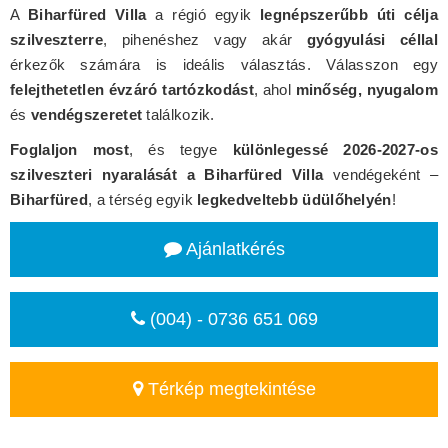
A
Biharfüred Villa
a régió egyik
legnépszerűbb úti célja
szilveszterre
, pihenéshez vagy akár
gyógyulási céllal
érkezők számára is ideális választás. Válasszon egy
felejthetetlen évzáró tartózkodást
, ahol
minőség, nyugalom
és
vendégszeretet
találkozik.
Foglaljon most
, és tegye
különlegessé 2026-2027-os
szilveszteri nyaralását a Biharfüred Villa
vendégeként –
Biharfüred
, a térség egyik
legkedveltebb üdülőhelyén
!
Ajánlatkérés
(004) - 0736 651 069
Térkép megtekintése