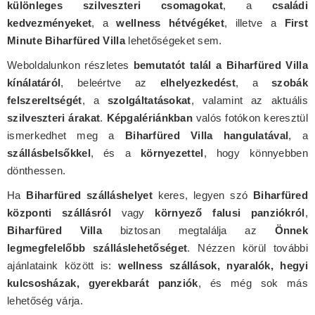
különleges szilveszteri csomagokat
, a
családi
kedvezményeket
, a
wellness hétvégéket
, illetve a
First
Minute Biharfüred Villa
lehetőségeket sem.
Weboldalunkon részletes
bemutatót talál a Biharfüred Villa
kínálatáról
, beleértve az
elhelyezkedést
, a
szobák
felszereltségét
, a
szolgáltatásokat
, valamint az aktuális
szilveszteri árakat
.
Képgalériánkban
valós fotókon keresztül
ismerkedhet meg a
Biharfüred Villa hangulatával
, a
szállásbelsőkkel
, és a
környezettel
, hogy könnyebben
dönthessen.
Ha
Biharfüred szálláshelyet
keres, legyen szó
Biharfüred
központi szállásról
vagy
környező falusi panziókról
,
Biharfüred Villa
biztosan megtalálja az
Önnek
legmegfelelőbb szálláslehetőséget
. Nézzen körül további
ajánlataink között is:
wellness szállások, nyaralók, hegyi
kulcsosházak, gyerekbarát panziók
, és még sok más
lehetőség várja.