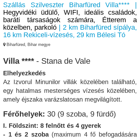
Szállás Szilveszter Biharfüred Villa**** |
Hegyvidéki üdülő, WIFI, ideális családok,
baráti társaságok számára, Étterem a
közelben, parkoló
| 2 km Biharfüred sípálya,
16 km Rekiceli-vízesés, 29 km Bélesi Tó
Biharfüred, Bihar megye
Villa ****
- Stana de Vale
Elhelyezkedés
Az Izvorul Minunilor villák közelében található,
egy hatalmas mesterséges vízesés közelében,
amely éjszaka varázslatosan megvilágított.
Férőhelyek:
30 (9 szoba, 9 fürdő)
I. Földszint: 8 felnőtt és 4 gyerek
- 1 és 2 szoba
(maximum 4 fő befogadására