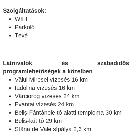
Szolgáltatások:
WIFI
Parkoló
Tévé
Látnivalók és szabadidős
programlehetőségek a közelben
Vălul Miresei vízesés 16 km
Iadolina vízesés 16 km
Vârciorog vízesés 24 km
Evantai vízesés 24 km
Beliș-Fântânele tó alatti temploma 30 km
Belis-kút tó 29 km
Stâna de Vale sípálya 2,6 km