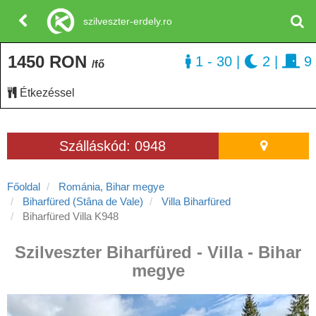
szilveszter-erdely.ro
1450 RON
1 - 30
|
2
|
9
/fő
Étkezéssel
Szálláskód: 0948
Főoldal
Románia, Bihar megye
Biharfüred (Stâna de Vale)
Villa Biharfüred
Biharfüred Villa K948
Szilveszter Biharfüred - Villa - Bihar
megye