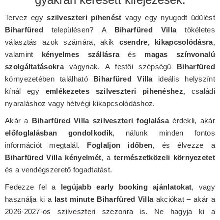
Tervez egy
szilveszteri pihenést
vagy egy nyugodt üdülést
Biharfüred
településen? A
Biharfüred Villa
tökéletes
választás azok számára, akik
csendre, kikapcsolódásra
,
valamint
kényelmes szállásra
és
magas színvonalú
szolgáltatásokra
vágynak. A festői szépségű
Biharfüred
környezetében található
Biharfüred Villa
ideális helyszínt
kínál egy
emlékezetes szilveszteri pihenéshez
, családi
nyaraláshoz vagy hétvégi kikapcsolódáshoz.
Akár a
Biharfüred Villa szilveszteri foglalása
érdekli, akár
előfoglalásban gondolkodik
, nálunk minden fontos
információt megtalál.
Foglaljon időben
, és élvezze a
Biharfüred Villa kényelmét
, a
természetközeli környezetet
és a vendégszerető fogadtatást.
Fedezze fel a
legújabb early booking ajánlatokat
, vagy
használja ki a
last minute Biharfüred Villa
akciókat – akár a
2026-2027-os szilveszteri szezonra is. Ne hagyja ki a