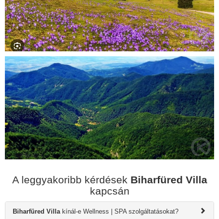
A leggyakoribb kérdések
Biharfüred Villa
kapcsán
Biharfüred Villa
kínál-e Wellness | SPA szolgáltatásokat?