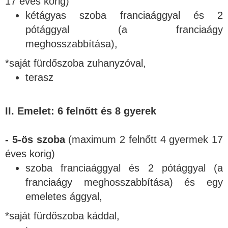
17 éves korig)
kétágyas szoba franciaággyal és 2
pótággyal (a franciaágy
meghosszabbítása),
*saját fürdőszoba zuhanyzóval,
terasz
II. Emelet: 6 felnőtt és 8 gyerek
- 5-ös szoba
(maximum 2 felnőtt 4 gyermek 17
éves korig)
szoba franciaággyal és 2 pótággyal (a
franciaágy meghosszabbítása) és egy
emeletes ággyal,
*saját fürdőszoba káddal,