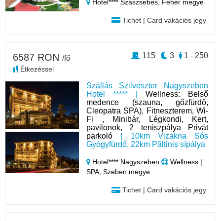
Hotel**** Szászsebes,
Fehér megye
Tichet | Card vakációs jegy
115
3
1 - 250
6587 RON
/fő
Étkezéssel
Szállás Szilveszter Nagyszeben
Hotel ***** |
Wellness: Belső
medence (szauna, gőzfürdő,
Cleopatra SPA), Fitneszterem, Wi-
Fi , Minibár, Légkondi, Kert,
pavilonok, 2 teniszpálya Privát
parkoló
| 10km Vizakna Sós
Gyógyfürdő, 22km Păltiniș sípálya
Hotel**** Nagyszeben
Wellness |
SPA, Szeben megye
Tichet | Card vakációs jegy