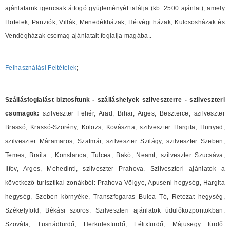
ajánlataink igencsak átfogó gyüjteményét találja (kb. 2500 ajánlat), amely
Hotelek, Panziók, Villák, Menedékházak, Hétvégi házak, Kulcsosházak és
Vendégházak csomag ajánlatait foglalja magába..
Felhasználási Feltételek
;
Szállásfoglalást biztosítunk - szálláshelyek szilveszterre - szilveszteri
csomagok:
szilveszter Fehér, Arad, Bihar, Arges, Beszterce, szilveszter
Brassó, Krassó-Szörény, Kolozs, Kovászna, szilveszter Hargita, Hunyad,
szilveszter Máramaros, Szatmár, szilveszter Szilágy, szilveszter Szeben,
Temes, Braila , Konstanca, Tulcea, Bakó, Neamt, szilveszter Szucsáva,
Ilfov, Arges, Mehedinti, szilveszter Prahova. Szilveszteri ajánlatok a
következő turisztikai zonákból: Prahova Völgye, Apuseni hegység, Hargita
hegység, Szeben környéke, Transzfogaras Bulea Tó, Retezat hegység,
Székelyföld, Békási szoros. Szilveszteri ajánlatok üdülőközpontokban:
Szováta, Tusnádfürdő, Herkulesfürdő, Félixfürdő, Májusegy fürdő.