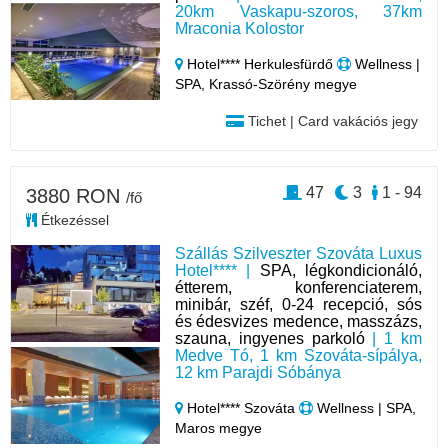
20km Vaskapu-szoros, 37km
Mraconia Kolostor
Hotel**** Herkulesfürdő
Wellness |
SPA, Krassó-Szörény megye
Tichet | Card vakációs jegy
47
3
1 - 94
3880 RON
/fő
Étkezéssel
Szállás Szilveszter Szováta Luxus
Hotel**** |
SPA, légkondicionáló,
étterem, konferenciaterem,
minibár, széf, 0-24 recepció, sós
és édesvizes medence, masszázs,
szauna, ingyenes parkoló
| 1 km
Medve Tó, 1 km Szováta-sípálya,
12 km Parajdi Sóbánya
Hotel**** Szováta
Wellness | SPA,
Maros megye