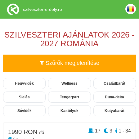
szilveszter-erdely.ro
SZILVESZTERI AJÁNLATOK 2026 -
2027 ROMÁNIA
Szűrők megjelenítése
Hegyvidék
Wellness
Családbarát
Síelés
Tengerpart
Duna-delta
Sóvidék
Kastélyok
Kutyabarát
17
3
1 - 34
1990 RON
/fő