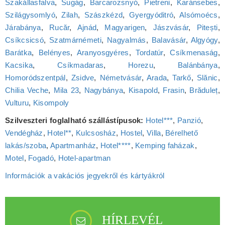
Szakállasfalva
,
Sugág
,
Barcarozsnyó
,
Pietreni
,
Karánsebes
,
Szilágysomlyó
,
Zilah
,
Szászkézd
,
Gyergyóditró
,
Alsómoécs
,
Járabánya
,
Rucăr
,
Ajnád
,
Magyarigen
,
Jászvásár
,
Pitești
,
Csíkcsicsó
,
Szatmárnémeti
,
Nagyalmás
,
Balavásár
,
Algyógy
,
Barátka
,
Belényes
,
Aranyosgyéres
,
Tordatúr
,
Csíkmenaság
,
Kacsika
,
Csíkmadaras
,
Horezu
,
Balánbánya
,
Homoródszentpál
,
Zsidve
,
Németvásár
,
Arada
,
Tarkő
,
Slănic
,
Chilia Veche
,
Mila 23
,
Nagybánya
,
Kisapold
,
Frasin
,
Brăduleț
,
Vulturu
,
Kisompoly
Szilveszteri foglalható szállástípusok:
Hotel***
,
Panzió
,
Vendégház
,
Hotel**
,
Kulcsosház
,
Hostel
,
Villa
,
Bérelhető
lakás/szoba
,
Apartmanház
,
Hotel****
,
Kemping faházak
,
Motel
,
Fogadó
,
Hotel‑apartman
Információk a vakációs jegyekről és kártyákról
HÍRLEVÉL