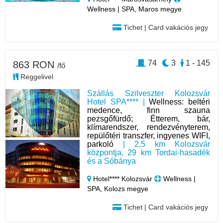
Wellness | SPA, Maros megye
Tichet | Card vakációs jegy
74
3
1 - 145
863 RON
/fő
Reggelivel
Szállás Szilveszter Kolozsvár
Hotel SPA**** |
Wellness: beltéri
medence, finn szauna
pezsgőfürdő; Étterem, bár,
klímarendszer, rendezvényterem,
repülőtéri transzfer, ingyenes WIFI,
parkoló
| 2,5 km Kolozsvár
központja, 29 km Tordai-hasadék
és a Sóbánya
Hotel**** Kolozsvár
Wellness |
SPA, Kolozs megye
Tichet | Card vakációs jegy