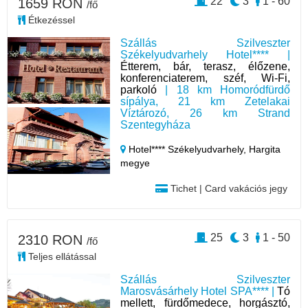
22
3
1 - 60
1659 RON
/fő
Étkezéssel
Szállás Szilveszter
Székelyudvarhely Hotel**** |
Étterem, bár, terasz, élőzene,
konferenciaterem, széf, Wi-Fi,
parkoló
| 18 km Homoródfürdő
sípálya, 21 km Zetelakai
Víztározó, 26 km Strand
Szentegyháza
Hotel**** Székelyudvarhely,
Hargita
megye
Tichet | Card vakációs jegy
25
3
1 - 50
2310 RON
/fő
Teljes ellátással
Szállás Szilveszter
Marosvásárhely Hotel SPA**** |
Tó
mellett, fürdőmedece, horgásztó,