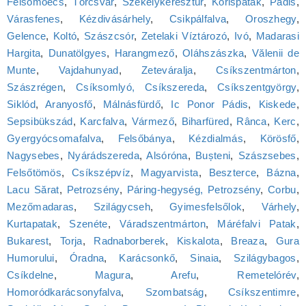
Felsőmoécs
,
Törcsvár
,
Székelykeresztúr
,
Kőrispatak
,
Pádis
,
Várasfenes
,
Kézdivásárhely
,
Csikpálfalva
,
Oroszhegy
,
Gelence
,
Koltó
,
Szászcsór
,
Zetelaki Víztározó
,
Ivó
,
Madarasi
Hargita
,
Dunatölgyes
,
Harangmező
,
Oláhszászka
,
Vălenii de
Munte
,
Vajdahunyad
,
Zeteváralja
,
Csíkszentmárton
,
Szászrégen
,
Csíksomlyó, Csíkszereda
,
Csíkszentgyörgy
,
Siklód
,
Aranyosfő
,
Málnásfürdő
,
Ic Ponor Pádis
,
Kiskede
,
Sepsibükszád
,
Karcfalva
,
Vármező
,
Biharfüred
,
Rânca
,
Kerc
,
Gyergyócsomafalva
,
Felsőbánya
,
Kézdialmás
,
Körösfő
,
Nagysebes
,
Nyárádszereda
,
Alsóróna
,
Bușteni
,
Szászsebes
,
Felsőtömös
,
Csíkszépvíz
,
Magyarvista
,
Beszterce
,
Bázna
,
Lacu Sărat
,
Petrozsény
,
Páring-hegység, Petrozsény
,
Corbu
,
Mezőmadaras
,
Szilágycseh
,
Gyimesfelsőlok
,
Várhely
,
Kurtapatak
,
Szenéte
,
Váradszentmárton
,
Máréfalvi Patak
,
Bukarest
,
Torja
,
Radnaborberek
,
Kiskalota
,
Breaza
,
Gura
Humorului
,
Óradna
,
Karácsonkő
,
Sinaia
,
Szilágybagos
,
Csíkdelne
,
Magura
,
Arefu
,
Remetelórév
,
Homoródkarácsonyfalva
,
Szombatság
,
Csíkszentimre
,