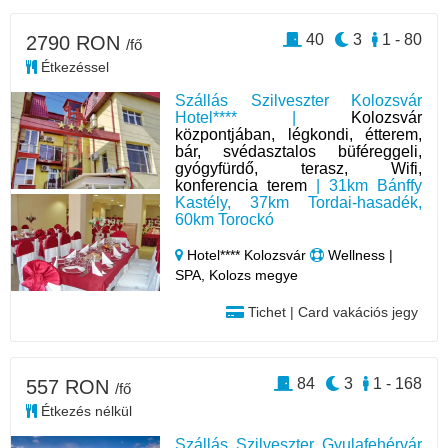
40
3
1 - 80
2790 RON
/fő
Étkezéssel
Szállás Szilveszter Kolozsvár
Hotel**** |
Kolozsvár
központjában, légkondi, étterem,
bár, svédasztalos büféreggeli,
gyógyfürdő, terasz, Wifi,
konferencia terem
| 31km Bánffy
Kastély, 37km Tordai-hasadék,
60km Torockó
Hotel**** Kolozsvár
Wellness |
SPA, Kolozs megye
Tichet | Card vakációs jegy
84
3
1 - 168
557 RON
/fő
Étkezés nélkül
Szállás Szilveszter Gyulafehérvár