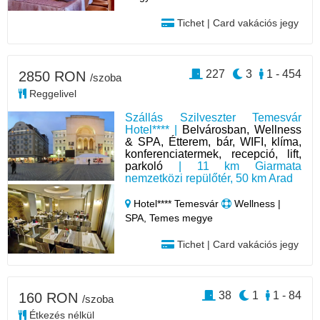
Tichet | Card vakációs jegy
227
3
1 - 454
2850 RON
/szoba
Reggelivel
Szállás Szilveszter Temesvár
Hotel**** |
Belvárosban, Wellness
& SPA, Étterem, bár, WIFI, klíma,
konferenciatermek, recepció, lift,
parkoló
| 11 km Giarmata
nemzetközi repülőtér, 50 km Arad
Hotel**** Temesvár
Wellness |
SPA, Temes megye
Tichet | Card vakációs jegy
38
1
1 - 84
160 RON
/szoba
Étkezés nélkül