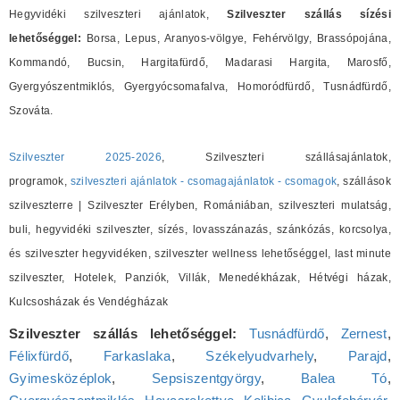
Hegyvidéki szilveszteri ajánlatok,
Szilveszter szállás sízési
lehetőséggel:
Borsa, Lepus, Aranyos-völgye, Fehérvölgy, Brassópojána,
Kommandó, Bucsin, Hargitafürdő, Madarasi Hargita, Marosfő,
Gyergyószentmiklós, Gyergyócsomafalva, Homoródfürdő, Tusnádfürdő,
Szováta.
Szilveszter 2025-2026
, Szilveszteri szállásajánlatok,
programok,
szilveszteri ajánlatok - csomagajánlatok - csomagok
, szállások
szilveszterre | Szilveszter Erélyben, Romániában, szilveszteri mulatság,
buli, hegyvidéki szilveszter, sízés, lovasszánazás, szánkózás, korcsolya,
és szilveszter hegyvidéken, szilveszter wellness lehetőséggel, last minute
szilveszter, Hotelek, Panziók, Villák, Menedékházak, Hétvégi házak,
Kulcsosházak és Vendégházak
Szilveszter szállás lehetőséggel:
Tusnádfürdő
,
Zernest
,
Félixfürdő
,
Farkaslaka
,
Székelyudvarhely
,
Parajd
,
Gyimesközéplok
,
Sepsiszentgyörgy
,
Balea Tó
,