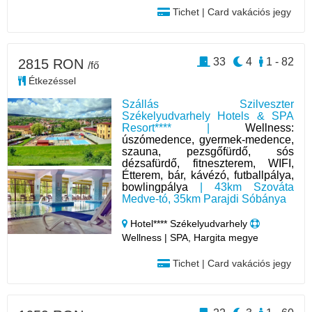
Tichet | Card vakációs jegy
33
4
1 - 82
2815 RON
/fő
Étkezéssel
Szállás Szilveszter
Székelyudvarhely Hotels & SPA
Resort**** |
Wellness:
úszómedence, gyermek-medence,
szauna, pezsgőfürdő, sós
dézsafürdő, fitneszterem, WIFI,
Étterem, bár, kávézó, futballpálya,
bowlingpálya
| 43km Szováta
Medve-tó, 35km Parajdi Sóbánya
Hotel**** Székelyudvarhely
Wellness | SPA, Hargita megye
Tichet | Card vakációs jegy