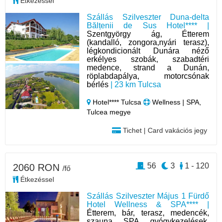
Étkezéssel
Szállás Szilveszter Duna-delta
Bălțenii de Sus Hotel**** |
Szentgyörgy ág, Étterem
(kandalló, zongora,nyári terasz),
légkondicionált Dunára néző
erkélyes szobák, szabadtéri
medence, strand a Dunán,
röplabdapálya, motorcsónak
bérlés
| 23 km Tulcsa
Hotel**** Tulcsa
Wellness | SPA,
Tulcea megye
Tichet | Card vakációs jegy
56
3
1 - 120
2060 RON
/fő
Étkezéssel
Szállás Szilveszter Május 1 Fürdő
Hotel Wellness & SPA**** |
Étterem, bár, terasz, medencék,
szauna, SPA, gyógykezelések,