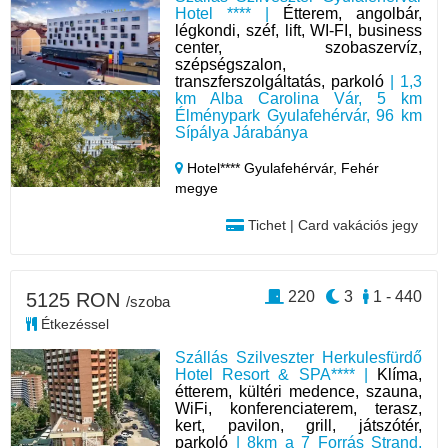
Hotel **** |
Étterem, angolbár,
légkondi, széf, lift, WI-FI, business
center, szobaszervíz,
szépségszalon,
transzferszolgáltatás, parkoló
| 1,3
km Alba Carolina Vár, 5 km
Élménypark Gyulafehérvár, 96 km
Sípálya Járabánya
Hotel**** Gyulafehérvár,
Fehér
megye
Tichet | Card vakációs jegy
220
3
1 - 440
5125 RON
/szoba
Étkezéssel
Szállás Szilveszter Herkulesfürdő
Hotel Resort & SPA**** |
Klíma,
étterem, kültéri medence, szauna,
WiFi, konferenciaterem, terasz,
kert, pavilon, grill, játszótér,
parkoló
| 8km a 7 Forrás Strand,