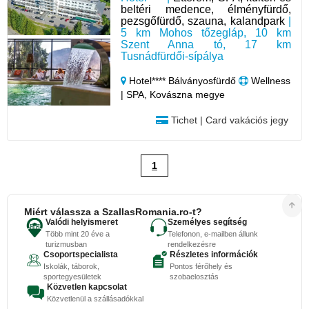
beltéri medence, élményfürdő,
pezsgőfürdő, szauna, kalandpark
|
5 km Mohos tőzegláp, 10 km
Szent Anna tó, 17 km
Tusnádfürdői-sípálya
Hotel**** Bálványosfürdő
Wellness
| SPA, Kovászna megye
Tichet | Card vakációs jegy
1
Miért válassza a SzallasRomania.ro-t?
Valódi helyismeret
Személyes segítség
Több mint 20 éve a
Telefonon, e-mailben állunk
turizmusban
rendelkezésre
Csoportspecialista
Részletes információk
Iskolák, táborok,
Pontos férőhely és
sportegyesületek
szobaelosztás
Közvetlen kapcsolat
Közvetlenül a szállásadókkal