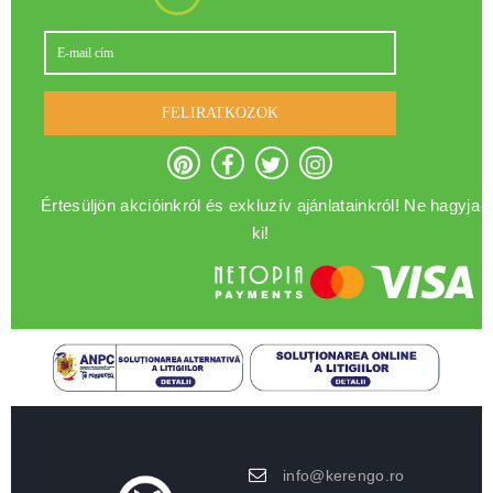
FELIRATKOZOK
Értesüljön akcióinkról és exkluzív ajánlatainkról! Ne hagyja
ki!
info@kerengo.ro