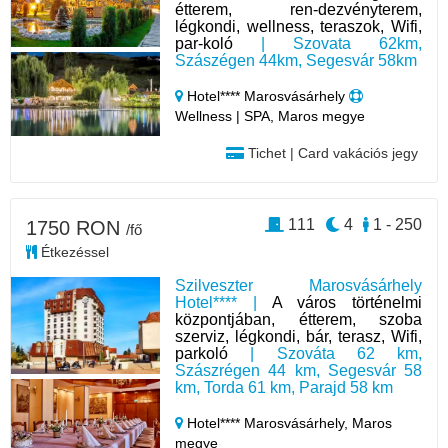
étterem, ren-dezvényterem,
légkondi, wellness, teraszok, Wifi,
par-koló
| Szovata 62km,
Szászégen 44km, Segesvár 58km
Hotel**** Marosvásárhely
Wellness | SPA, Maros megye
Tichet | Card vakációs jegy
111
4
1 - 250
1750 RON
/fő
Étkezéssel
Szilveszter Marosvásárhely
Hotel**** |
A város történelmi
központjában, étterem, szoba
szerviz, légkondi, bár, terasz, Wifi,
parkoló
| Szováta 62 km,
Szászrégen 44 km, Segesvár 58
km, Torda 61 km, Parajd 58 km
Hotel**** Marosvásárhely,
Maros
megye