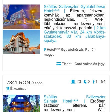
Szállás Szilveszter Gyulafehérvár
Hotel**** |
Étterem, felszerelt
konyhák az apartmanokban,
légkondíciónálás, lift, Wi-Fi,
többfunkciós rendezvényterem,
erkélyek terasszal, parkoló
| 2 km
Gyulafehérvár Vár, 24 km Vörös-
szakadék, 80 km Járabánya-
sípálya
Hotel**** Gyulafehérvár,
Fehér
megye
Tichet | Card vakációs jegy
20
3
1 - 54
7341 RON
/szoba
Étkezéssel
Szállás Szilveszter
Szinaja Hotel**** |
Erdőben
tisztáson, étterem, bár,
rendezvényterem, Wifi,