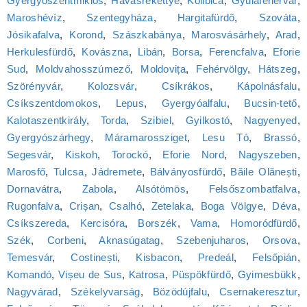
Gyergyószentmiklós
,
Havasrekettye
,
Kolibica
,
Gyulafehérvár
,
Maroshévíz
,
Szentegyháza
,
Hargitafürdő
,
Szováta
,
Jósikafalva
,
Korond
,
Szászkabánya
,
Marosvásárhely
,
Arad
,
Herkulesfürdő
,
Kovászna
,
Libán
,
Borsa
,
Ferencfalva
,
Eforie
Sud
,
Moldvahosszúmező
,
Moldovița
,
Fehérvölgy
,
Hátszeg
,
Szörényvár
,
Kolozsvár
,
Csíkrákos
,
Kápolnásfalu
,
Csíkszentdomokos
,
Lepus
,
Gyergyóalfalu
,
Bucsin-tető
,
Kalotaszentkirály
,
Torda
,
Szibiel
,
Gyilkostó
,
Nagyenyed
,
Gyergyószárhegy
,
Máramarossziget
,
Lesu Tó
,
Brassó
,
Segesvár
,
Kiskoh
,
Torockó
,
Eforie Nord
,
Nagyszeben
,
Marosfő
,
Tulcsa
,
Jádremete
,
Bálványosfürdő
,
Băile Olănești
,
Dornavátra
,
Zabola
,
Alsótömös
,
Felsőszombatfalva
,
Rugonfalva
,
Crișan
,
Csalhó
,
Zetelaka
,
Boga Völgye
,
Déva
,
Csíkszereda
,
Kercisóra
,
Borszék
,
Vama
,
Homoródfürdő
,
Szék
,
Corbeni
,
Aknasúgatag
,
Szebenjuharos
,
Orsova
,
Temesvár
,
Costinești
,
Kisbacon
,
Predeál
,
Felsőpián
,
Komandó
,
Vișeu de Sus
,
Katrosa
,
Püspökfürdő
,
Gyimesbükk
,
Nagyvárad
,
Székelyvarság
,
Bözödújfalu
,
Csernakeresztur
,