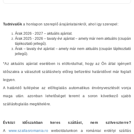
Tudnivalók
a honlapon szereplő árajánlatainkról, ahol igy szerepel:
Árak 2026 - 2027 – aktuális ajánlat.
Árak 2025 - 2026 – tavaly évi ajánlat – amely már nem aktuális (csupán
tájékoztató jellegű).
Árak – tavaly évi ajánlat – amely már nem aktuális (csupán tájékoztató
jellegű).
*Az aktuális ajánlat esetében is elöfordulhat, hogy az Ön által igényelt
időszakra a választott szálláshely előleg befizetési határidővel már foglalt
legyen.
A határidő tullépése az előfoglalás automatikus érvényvesztését vonja
maga után. azonban lehetőséget teremt a soron következő ujabb
szállásfoglalás megtételére.
Évközi időszakban keres szállást, nem szilveszterre?
A
www.szallasromania.ro
weboldalunkon a romániai erdélyi szállás