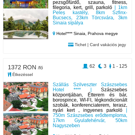
pezsgőfürdő, szauna, fitness,
filegoria, kert, grill, parkoló
| 1km
Peleș kastély, 8km Szfinx-
Bucsecs, 23km Törcsvára, 3km
Sinaia sípálya
Hotel**** Sinaia,
Prahova megye
Tichet | Card vakációs jegy
62
3
1 - 125
1372 RON
/fő
Étkezéssel
Szállás Szilveszter Szászsebes
Hotel **** |
Szászsebes
központjában, Étterem és bár,
borospince, WI-FI, légkondicionált
szobák, konferenciaterem, terasz,
nyári kert , ingyenes parkoló
|
750m Szászsebes erődtemploma,
17km Gyulafehérvár, 50km
Nagyszeben