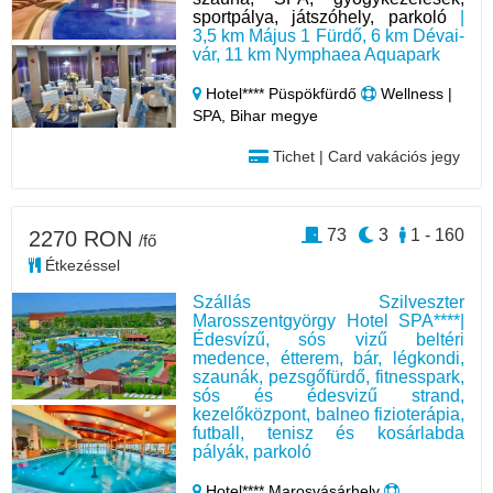
sportpálya, játszóhely, parkoló
|
3,5 km Május 1 Fürdő, 6 km Dévai-
vár, 11 km Nymphaea Aquapark
Hotel**** Püspökfürdő
Wellness |
SPA, Bihar megye
Tichet | Card vakációs jegy
73
3
1 - 160
2270 RON
/fő
Étkezéssel
Szállás Szilveszter
Marosszentgyörgy Hotel SPA****|
Édesvízű, sós vizű beltéri
medence, étterem, bár, légkondi,
szaunák, pezsgőfürdő, fitnesspark,
sós és édesvizű strand,
kezelőközpont, balneo fizioterápia,
futball, tenisz és kosárlabda
pályák, parkoló
Hotel**** Marosvásárhely