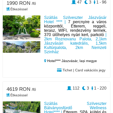
47
3
1 - 96
1990 RON
/fő
Étkezéssel
Szállás Szilveszter Jászvásár
Hotel **** |
7 percnyire a város
központtól, Étterem, reggeli,
terasz, WIFI, rendezvény termek,
370 ülőhelyes nyári kert, parkoló
|
2km Roznovanu Palota, 2,1km
Jászvásári katedrális, 1,5km
Kultúrpalota, 2km Nemzeti
Szinház
Hotel**** Jászvásár,
Iași megye
Tichet | Card vakációs jegy
112
3
1 - 220
4619 RON
/fő
Étkezéssel
Szállás Szilveszter
Bálványosfürdő Wellness
Hotel**** |
Étterem, SPA, kültéri és