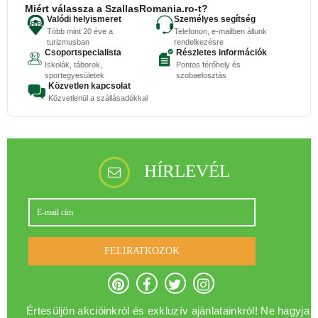
Miért válassza a SzallasRomania.ro-t?
Valódi helyismeret
Személyes segítség
Több mint 20 éve a
Telefonon, e-mailben állunk
turizmusban
rendelkezésre
Csoportspecialista
Részletes információk
Iskolák, táborok,
Pontos férőhely és
sportegyesületek
szobaelosztás
Közvetlen kapcsolat
Közvetlenül a szállásadókkal
HÍRLEVÉL
FELIRATKOZOK
Értesüljön akcióinkról és exkluzív ajánlatainkról! Ne hagyja