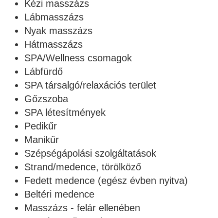
Kézi masszázs
Lábmasszázs
Nyak masszázs
Hátmasszázs
SPA/Wellness csomagok
Lábfürdő
SPA társalgó/relaxációs terület
Gőzszoba
SPA létesítmények
Pedikűr
Manikűr
Szépségápolási szolgáltatások
Strand/medence, törölköző
Fedett medence (egész évben nyitva)
Beltéri medence
Masszázs - felár ellenében