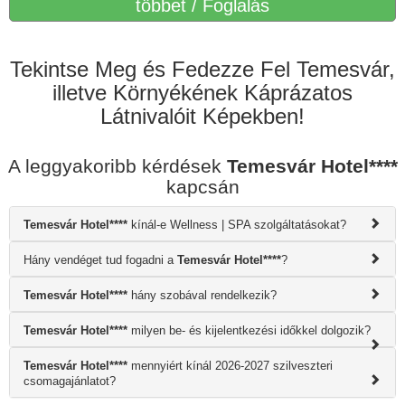
többet / Foglalás
Tekintse Meg és Fedezze Fel Temesvár,
illetve Környékének Káprázatos
Látnivalóit Képekben!
A leggyakoribb kérdések
Temesvár Hotel****
kapcsán
Temesvár Hotel****
kínál-e Wellness | SPA szolgáltatásokat?
Hány vendéget tud fogadni a
Temesvár Hotel****
?
Temesvár Hotel****
hány szobával rendelkezik?
Temesvár Hotel****
milyen be- és kijelentkezési időkkel dolgozik?
Temesvár Hotel****
mennyiért kínál 2026-2027 szilveszteri
csomagajánlatot?