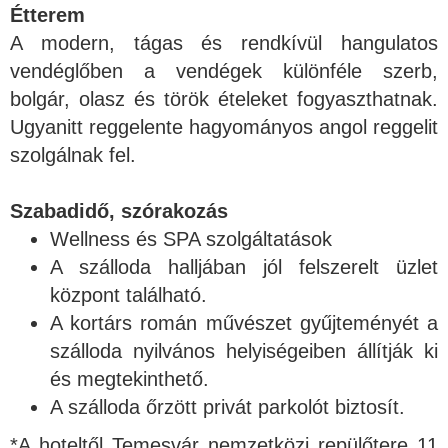
Étterem
A modern, tágas és rendkívül hangulatos
vendéglőben a vendégek különféle szerb,
bolgár, olasz és török ételeket fogyaszthatnak.
Ugyanitt reggelente hagyományos angol reggelit
szolgálnak fel.
Szabadidő, szórakozás
Wellness és SPA szolgáltatások
A szálloda halljában jól felszerelt üzlet
központ található.
A kortárs román művészet gyűjteményét a
szálloda nyilvános helyiségeiben állítják ki
és megtekinthető.
A szálloda őrzött privát parkolót biztosít.
*A hoteltől Temesvár nemzetközi repülőtere 11