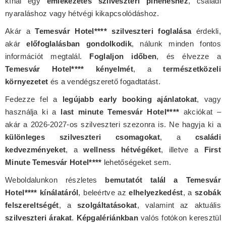
kínál egy
emlékezetes szilveszteri pihenéshez
, családi
nyaraláshoz vagy hétvégi kikapcsolódáshoz.
Akár a
Temesvár Hotel**** szilveszteri foglalása
érdekli,
akár
előfoglalásban gondolkodik
, nálunk minden fontos
információt megtalál.
Foglaljon időben
, és élvezze a
Temesvár Hotel**** kényelmét
, a
természetközeli
környezetet
és a vendégszerető fogadtatást.
Fedezze fel a
legújabb early booking ajánlatokat
, vagy
használja ki a
last minute Temesvár Hotel****
akciókat –
akár a 2026-2027-os szilveszteri szezonra is. Ne hagyja ki a
különleges szilveszteri csomagokat
, a
családi
kedvezményeket
, a
wellness hétvégéket
, illetve a
First
Minute Temesvár Hotel****
lehetőségeket sem.
Weboldalunkon részletes
bemutatót talál a Temesvár
Hotel**** kínálatáról
, beleértve az
elhelyezkedést
, a
szobák
felszereltségét
, a
szolgáltatásokat
, valamint az aktuális
szilveszteri árakat
.
Képgalériánkban
valós fotókon keresztül