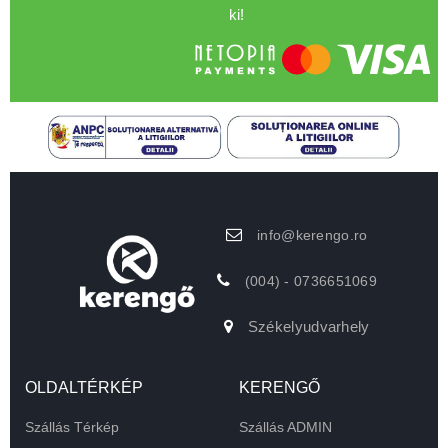
ki!
info@kerengo.ro
(004) - 0736651069
Székelyudvarhely
OLDALTÉRKÉP
KERENGŐ
Szállás Térkép
Szállás ADMIN