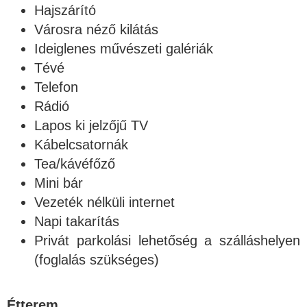
Hajszárító
Városra néző kilátás
Ideiglenes művészeti galériák
Tévé
Telefon
Rádió
Lapos ki jelzőjű TV
Kábelcsatornák
Tea/kávéfőző
Mini bár
Vezeték nélküli internet
Napi takarítás
Privát parkolási lehetőség a szálláshelyen
(foglalás szükséges)
Étterem