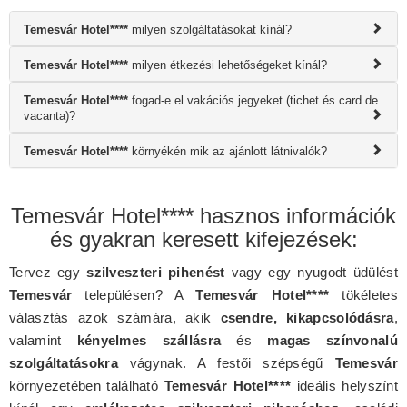
Temesvár Hotel****
milyen szolgáltatásokat kínál?
Temesvár Hotel****
milyen étkezési lehetőségeket kínál?
Temesvár Hotel****
fogad-e el vakációs jegyeket (tichet és card de
vacanta)?
Temesvár Hotel****
környékén mik az ajánlott látnivalók?
Temesvár Hotel**** hasznos információk
és gyakran keresett kifejezések:
Tervez egy
szilveszteri pihenést
vagy egy nyugodt üdülést
Temesvár
településen? A
Temesvár Hotel****
tökéletes
választás azok számára, akik
csendre, kikapcsolódásra
,
valamint
kényelmes szállásra
és
magas színvonalú
szolgáltatásokra
vágynak. A festői szépségű
Temesvár
környezetében található
Temesvár Hotel****
ideális helyszínt