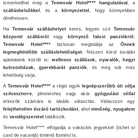
ismerkedhet meg a
Temesvár Hotel**** hangulatával
, a
szállásbelsőkkel
, és a
környezettel
, hogy könnyebben
dönthessen.
Ha
Temesvár szálláshelyet
keres, legyen szó
Temesvár
központi szállásról
vagy
környező falusi panziókról
,
Temesvár Hotel****
biztosan megtalálja az
Önnek
legmegfelelőbb szálláslehetőséget
. Nézzen körül további
ajánlataink között is:
wellness szállások, nyaralók, hegyi
kulcsosházak, gyerekbarát panziók
, és még sok más
lehetőség várja.
A
Temesvár Hotel****
a régió egyik
legnépszerűbb úti célja
szilveszterre
, pihenéshez vagy akár
gyógyulási céllal
érkezők számára is ideális választás. Válasszon egy
felejthetetlen évzáró tartózkodást
, ahol
minőség, nyugalom
és
vendégszeretet
találkozik.
Temesvár Hotel**** elfogadja a vakációs jegyekkel (tichet și
card de vacanță) történő fizetést is.