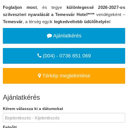
Foglaljon most
, és tegye
különlegessé 2026-2027-os
szilveszteri nyaralását a Temesvár Hotel****
vendégeként –
Temesvár
, a térség egyik
legkedveltebb üdülőhelyén
!
Ajánlatkérés
(004) - 0736 651 069
Térkép megtekintése
Ajánlatkérés
Kérem válassza ki a dátumokat
Felnőtt