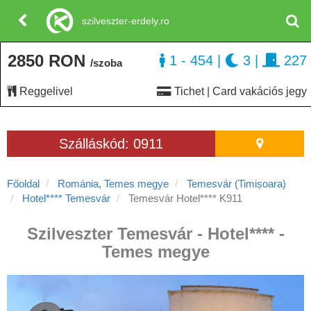
szilveszter-erdely.ro
2850 RON
1 - 454
|
3
|
227
/szoba
Reggelivel
Tichet | Card vakációs jegy
Szálláskód: 0911
Főoldal
Románia, Temes megye
Temesvár (Timișoara)
Hotel**** Temesvár
Temesvár Hotel**** K911
Szilveszter Temesvár - Hotel**** -
Temes megye