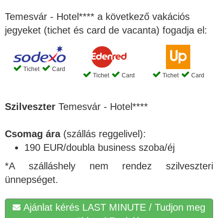
Temesvár - Hotel**** a következő vakációs
jegyeket (tichet és card de vacanta) fogadja el:
Tichet
Card
Tichet
Card
Tichet
Card
Szilveszter
Temesvár - Hotel****
Csomag ára
(szállás reggelivel):
190 EUR/doubla business szoba/éj
*A szálláshely nem rendez szilveszteri
ünnepséget.
Ajánlat kérés LAST MINUTE / Tudjon meg