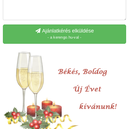
Ajánlatkérés elküldése
- a kerengo.hu-val -