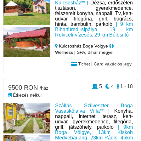
Kulcsosház** |
Dézsa, erdőszélen
tisztáson, gyerekmedence,
felszerelt konyha, nappali, Tv, kert-
udvar, filegória, grill, bogrács,
hinta, trambulin, parkoló
| 9 km
Biharfüredi-sípálya, 19 km
Rekiceli-vízesés, 29 km Bélesi tó
Kulcsosház Boga Völgye
Wellness | SPA, Bihar megye
Tichet | Card vakációs jegy
5
4
1 - 18
9500 RON
/ház
Étkezés nélkül
Szállás Szilveszter Boga
Vasaskőfalva Villa** |
Konyha,
nappali, Internet, terasz, kert-
udvar, gyerekmedence, filegória,
grill, játszóhely, parkoló
| 9km
Boga Völgye, 13km Kiskoh
Medvebarlang, 23km Pádis, 45km