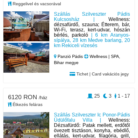
Reggelivel és vacsorával
Szállás Szilveszter Pádis
Kulcsosház |
Wellness:
dézsafürdő, szauna; Étterem, bár,
Wi-Fi, terasz, kert-udvar, hószán
bérlés, parkoló
| 6 km Aranyos-
sípálya, 28 km Medve barlang, 20
km Rekiceli vízesés
Panzió Pádis
Wellness | SPA,
Bihar megye
Tichet | Card vakációs jegy
25
3
1 - 17
6120 RON
/ház
Étkezés feláras
Szállás Szilveszter Ic Ponor-Pádis
Üdülőfalu Villa |
Wellness:
Dézsafürdő: Patak mellett, erdőtől
övezett tisztáson, konyha, ebédlő,
ellátás, kert-udvar, filagória, grill,