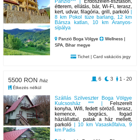
Panzió*** |
Erdőszélen-tisztáson,
étterem, ellátás, bár, Wi-Fi, terasz,
kert, udvar, filagória, grill, parkoló
|
8 km Pokol tüze barlang, 12 km
Bársza katlan, 10 km Aranyos-
sípálya
Panzió Boga Völgye
Wellness |
SPA, Bihar megye
Tichet | Card vakációs jegy
6
3
1 - 20
5500 RON
/ház
Étkezés nélkül
Szállás Szilveszter Boga Völgye
Kulcsosház *** |
Felszerelt
konyha, Wifi, fedett söröző, terasz,
kemence, bogrács, fogad
háziállattal, patak a ház mellett,
parkoló
| 10 km Vasaskőfalva, 9
km Padis