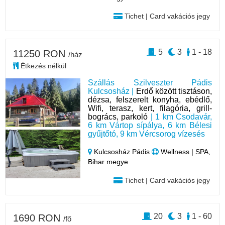
Tichet | Card vakációs jegy
5
3
1 - 18
11250 RON
/ház
Étkezés nélkül
Szállás Szilveszter Pádis
Kulcsosház |
Erdő között tisztáson,
dézsa, felszerelt konyha, ebédlő,
Wifi, terasz, kert, filagória, grill-
bogrács, parkoló
| 1 km Csodavár,
6 km Vártop sípálya, 6 km Bélesi
gyűjtőtó, 9 km Vércsorog vízesés
Kulcsosház Pádis
Wellness | SPA,
Bihar megye
Tichet | Card vakációs jegy
20
3
1 - 60
1690 RON
/fő