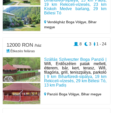
Biharfüredi-sípálya, 13 km Padiș,
19 km Rekiceli-vízesés, 23 km
Kiskoh Medve barlang, 29 km
Bélesi Tó
Vendégház Boga Völgye,
Bihar
megye
8
3
1 - 24
12000 RON
/ház
Étkezés feláras
Szállás Szilveszter Boga Panzió |
Wifi, Erdőszélen patak mellett,
étterem, bár, kert, terasz, Wifi,
filagória, grill, teniszpálya, parkoló
| 9 km Biharfüredi-sípálya, 19 km
Rekiceli-vízesés, 29 km Bélesi Tó,
13 km Padiș
Panzió Boga Völgye,
Bihar megye