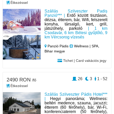
Étkezéssel
Szállás Szilveszter Padiș
Panzió*** |
Erdő között tisztáson,
dézsa, étterem, bár, Wifi, felszerelt
konyha, társalgó, kert, grill,
játszóhely, parkoló
| 1 km
Csodavár, 6 km Bélesi gyűjtőtó, 9
km Vércsorog vízesés
Panzió Pádis
Wellness | SPA,
Bihar megye
Tichet | Card vakációs jegy
26
3
1 - 52
2490 RON
/fő
Étkezéssel
Szállás Szilveszter Pádis Hotel***
|
Hegyi panoráma; Wellness:
beltéri medence, szauna, jacuzzi;
étterem (60 férőhely), bár, Wi-Fi,
konferenciaterem (50 férőhely),