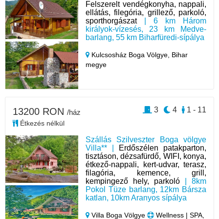
Felszerelt vendégkonyha, nappali,
ellátás, filegória, grillező, parkoló,
sporthorgászat
| 6 km Három
királyok-vízesés, 23 km Medve-
barlang, 55 km Biharfüredi-sípálya
Kulcsosház Boga Völgye,
Bihar
megye
3
4
1 - 11
13200 RON
/ház
Étkezés nélkül
Szállás Szilveszter Boga völgye
Villa** |
Erdőszélen patakparton,
tisztáson, dézsafürdő, WIFI, konya,
étkező-nappali, kert-udvar, terasz,
filagória, kemence, grill,
kempingező hely, parkoló
| 8km
Pokol Tüze barlang, 12km Bársza
katlan, 10km Aranyos sípálya
Villa Boga Völgye
Wellness | SPA,