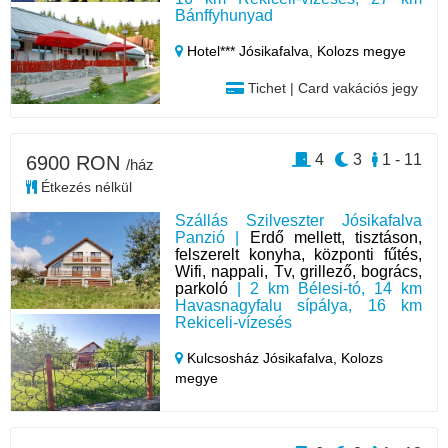
Bánffyhunyad
Hotel*** Jósikafalva,
Kolozs megye
Tichet | Card vakációs jegy
4
3
1 - 11
6900 RON
/ház
Étkezés nélkül
Szállás Szilveszter Jósikafalva
Panzió |
Erdő mellett, tisztáson,
felszerelt konyha, központi fűtés,
Wifi, nappali, Tv, grillező, bogrács,
parkoló
| 2 km Bélesi-tó, 14 km
Havasnagyfalu sípálya, 16 km
Rekiceli-vízesés
Kulcsosház Jósikafalva,
Kolozs
megye