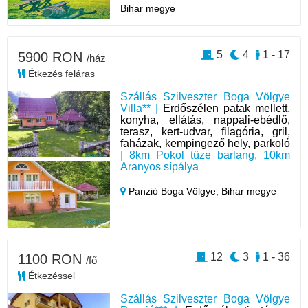
Bihar megye
5
4
1 - 17
5900 RON
/ház
Étkezés feláras
Szállás Szilveszter Boga Völgye
Villa** |
Erdőszélen patak mellett,
konyha, ellátás, nappali-ebédlő,
terasz, kert-udvar, filagória, gril,
faházak, kempingező hely, parkoló
| 8km Pokol tüze barlang, 10km
Aranyos sípálya
Panzió Boga Völgye,
Bihar megye
12
3
1 - 36
1100 RON
/fő
Étkezéssel
Szállás Szilveszter Boga Völgye