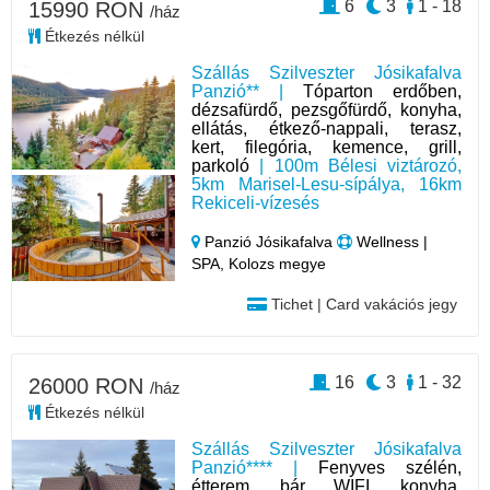
6
3
1 - 18
15990 RON
/ház
Étkezés nélkül
Szállás Szilveszter Jósikafalva
Panzió** |
Tóparton erdőben,
dézsafürdő, pezsgőfürdő, konyha,
ellátás, étkező-nappali, terasz,
kert, filegória, kemence, grill,
parkoló
| 100m Bélesi viztározó,
5km Marisel-Lesu-sípálya, 16km
Rekiceli-vízesés
Panzió Jósikafalva
Wellness |
SPA, Kolozs megye
Tichet | Card vakációs jegy
16
3
1 - 32
26000 RON
/ház
Étkezés nélkül
Szállás Szilveszter Jósikafalva
Panzió**** |
Fenyves szélén,
étterem, bár, WIFI, konyha,