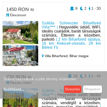
9
2
1 - 30
1450 RON
/fő
Étkezéssel
Szállás Szilveszter Biharfüred
Villa**** |
Hegyvidéki üdülő, WIFI,
ideális családok, baráti társaságok
számára, Étterem a közelben,
parkoló
| 2 km Biharfüred sípálya,
16 km Rekiceli-vízesés, 29 km
Bélesi Tó
Villa Biharfüred,
Bihar megye
18
3
1 - 44
720 RON
/fő
Sütiket használunk a jobb élmény érdekében.
Étkezés nélkül
Beállítások
...
Elutasítás
Elfogadom
Szállás Szilveszter Biharfüred
Villa*** |
Hegyvidéki üdülő, ideális
családok, baráti társaságok
számára, vendéglő a közelben,
terápia, masszázs, társasjátékok
|