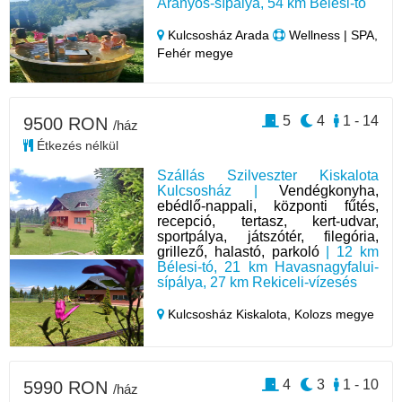
Aranyos-sípálya, 54 km Bélesi-tó
Kulcsosház Arada
Wellness | SPA,
Fehér megye
5
4
1 - 14
9500 RON
/ház
Étkezés nélkül
Szállás Szilveszter Kiskalota
Kulcsosház |
Vendégkonyha,
ebédlő-nappali, központi fűtés,
recepció, tertasz, kert-udvar,
sportpálya, játszótér, filegória,
grillező, halastó, parkoló
| 12 km
Bélesi-tó, 21 km Havasnagyfalui-
sípálya, 27 km Rekiceli-vízesés
Kulcsosház Kiskalota,
Kolozs megye
4
3
1 - 10
5990 RON
/ház