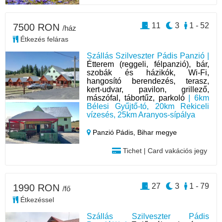
11
3
1 - 52
7500 RON
/ház
Étkezés feláras
Szállás Szilveszter Pádis Panzió |
Étterem (reggeli, félpanzió), bár,
szobák és házikók, Wi-Fi,
hangosító berendezés, terasz,
kert-udvar, pavilon, grillező,
mászófal, tábortűz, parkoló
| 6km
Bélesi Gyűjtő-tó, 20km Rekiceli
vízesés, 25km Aranyos-sípálya
Panzió Pádis,
Bihar megye
Tichet | Card vakációs jegy
27
3
1 - 79
1990 RON
/fő
Étkezéssel
Szállás Szilveszter Pádis