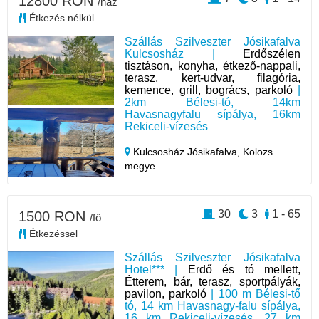
12800 RON
/ház
Étkezés nélkül
Szállás Szilveszter Jósikafalva
Kulcsosház |
Erdőszélen
tisztáson, konyha, étkező-nappali,
terasz, kert-udvar, filagória,
kemence, grill, bogrács, parkoló
|
2km Bélesi-tó, 14km
Havasnagyfalu sípálya, 16km
Rekiceli-vízesés
Kulcsosház Jósikafalva,
Kolozs
megye
30
3
1 - 65
1500 RON
/fő
Étkezéssel
Szállás Szilveszter Jósikafalva
Hotel*** |
Erdő és tó mellett,
Étterem, bár, terasz, sportpályák,
pavilon, parkoló
| 100 m Bélesi-tő
tó, 14 km Havasnagy-falu sípálya,
16 km Rekiceli-vízesés, 27 km