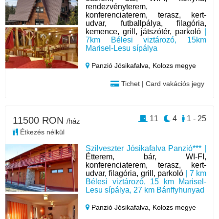
rendezvényterem,
konferenciaterem, terasz, kert-
udvar, futballpálya, filagória,
kemence, grill, játszótér, parkoló
|
7km Bélesi viztározó, 15km
Marisel-Lesu sípálya
Panzió Jósikafalva,
Kolozs megye
Tichet | Card vakációs jegy
11
4
1 - 25
11500 RON
/ház
Étkezés nélkül
Szilveszter Jósikafalva Panzió*** |
Étterem, bár, WI-FI,
konferenciaterem, terasz, kert-
udvar, filagória, grill, parkoló
| 7 km
Bélesi viztározó, 15 km Marisel-
Lesu sípálya, 27 km Bánffyhunyad
Panzió Jósikafalva,
Kolozs megye