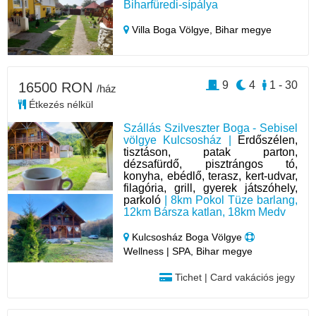
Biharfüredi-sípálya
Villa Boga Völgye,
Bihar megye
9
4
1 - 30
16500 RON
/ház
Étkezés nélkül
Szállás Szilveszter Boga - Sebisel
völgye Kulcsosház |
Erdőszélen,
tisztáson, patak parton,
dézsafürdő, pisztrángos tó,
konyha, ebédlő, terasz, kert-udvar,
filagória, grill, gyerek játszóhely,
parkoló
| 8km Pokol Tüze barlang,
12km Bársza katlan, 18km Medv
Kulcsosház Boga Völgye
Wellness | SPA, Bihar megye
Tichet | Card vakációs jegy