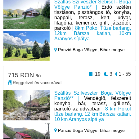
Szállás Szilveszter Sebisel - Boga
Völgye Panzió* |
Erdő szélén
tisztáson, pisztrángos tó, konyha,
nappali, terasz, kert, udvar,
filagória, kemence, grill, játszótér,
parkoló
| 8km Pokol Tüze barlang,
12km Bársza katlan, 10km
Aranyos sípálya
Panzió Boga Völgye,
Bihar megye
19
3
1 - 55
715 RON
/fő
Reggelivel és vacsorával
Szállás Szilveszter Boga Völgye
Panzió** |
Vendéglő, felszerelt
konyha, bár, terasz, grillező,
parkoló az udvarban
| 8 km Pokol
tüze barlang, 12 km Bársza katlan,
10 km Aranyos sípálya
Panzió Boga Völgye,
Bihar megye