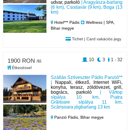
udvar, parkoló
| Aragyásza-barlang
(6 km), Csodavár (9 km), Boga (13
km)
Hotel*** Pádis
Wellness | SPA,
Bihar megye
Tichet | Card vakációs jegy
10
3
1 - 32
1900 RON
/fő
Étkezéssel
Szállás Szilveszter Pádis Panzió**
|
Nappali, étkező, Internet WiFi,
konyha, terasz, zöldövezet, grill,
bogrács, parkoló
| Vârtop
sípálya 10 km, Piatra
Grăitoare sípálya 11 km,
Scărișoara jégbarlang 13 km
Panzió Pádis,
Bihar megye