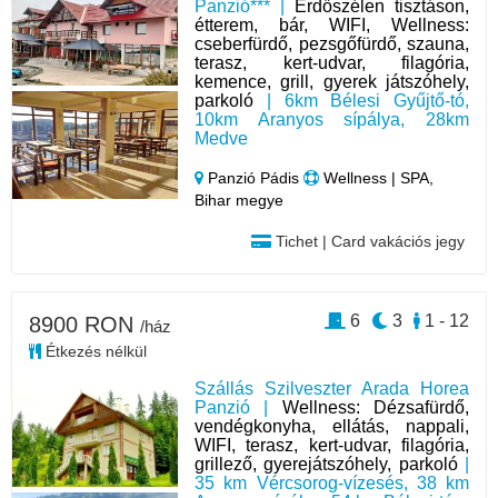
Panzió*** |
Erdőszélen tisztáson,
étterem, bár, WIFI, Wellness:
cseberfürdő, pezsgőfürdő, szauna,
terasz, kert-udvar, filagória,
kemence, grill, gyerek játszóhely,
parkoló
| 6km Bélesi Gyűjtő-tó,
10km Aranyos sípálya, 28km
Medve
Panzió Pádis
Wellness | SPA,
Bihar megye
Tichet | Card vakációs jegy
6
3
1 - 12
8900 RON
/ház
Étkezés nélkül
Szállás Szilveszter Arada Horea
Panzió |
Wellness: Dézsafürdő,
vendégkonyha, ellátás, nappali,
WIFI, terasz, kert-udvar, filagória,
grillező, gyerejátszóhely, parkoló
|
35 km Vércsorog-vízesés, 38 km