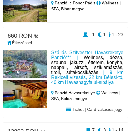
Panzió Ic Ponor Pádis
Wellness |
SPA, Bihar megye
11
1
1 - 23
660 RON
/fő
Étkezéssel
Szállás Szilveszter Havasreketye
Panzió*** |
Wellness, dézsa,
szauna, jakuzzi, étterem, konyha,
nappali, airsoft, sziklamászás,
tiroli, sétakocsikázás
| 9 km
Rekiceli vízesés, 22 km Bélesi-tó,
40 km Havasnagyfalui-sípálya
Panzió Havasrekettye
Wellness |
SPA, Kolozs megye
Tichet | Card vakációs jegy
7
3
1 - 14