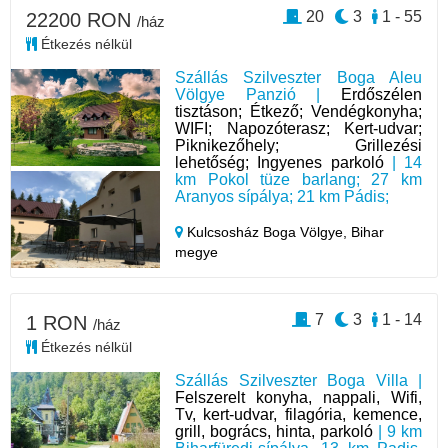
20
3
1 - 55
22200 RON
/ház
Étkezés nélkül
Szállás Szilveszter Boga Aleu
Völgye Panzió |
Erdőszélen
tisztáson; Étkező; Vendégkonyha;
WIFI; Napozóterasz; Kert-udvar;
Piknikezőhely; Grillezési
lehetőség; Ingyenes parkoló
| 14
km Pokol tüze barlang; 27 km
Aranyos sípálya; 21 km Pádis;
Kulcsosház Boga Völgye,
Bihar
megye
7
3
1 - 14
1 RON
/ház
Étkezés nélkül
Szállás Szilveszter Boga Villa |
Felszerelt konyha, nappali, Wifi,
Tv, kert-udvar, filagória, kemence,
grill, bogrács, hinta, parkoló
| 9 km