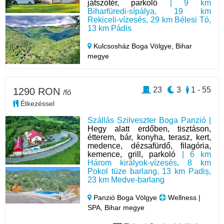
játszótér, parkoló
| 9 km
Biharfüredi-sípálya, 19 km
Rekiceli-vízesés, 29 km Bélesi Tó,
13 km Pádis
Kulcsosház Boga Völgye,
Bihar
megye
23
3
1 - 55
1290 RON
/fő
Étkezéssel
Szállás Szilveszter Boga Panzió |
Hegy alatt erdőben, tisztáson,
étterem, bár, konyha, terasz, kert,
medence, dézsafürdő, filagória,
kemence, grill, parkoló
| 6 km
Három királyok-vízesés, 8 km
Pokol tüze barlang, 13 km Padiș,
23 km Medve-barlang
Panzió Boga Völgye
Wellness |
SPA, Bihar megye