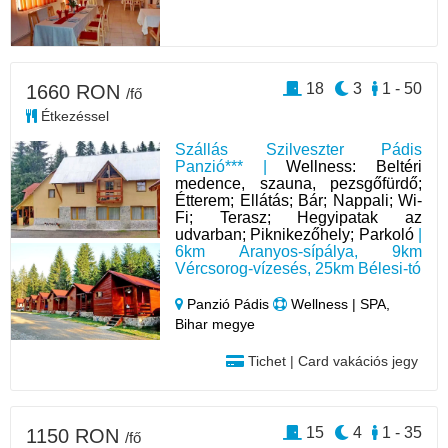
18
3
1 - 50
1660 RON
/fő
Étkezéssel
Szállás Szilveszter Pádis
Panzió*** |
Wellness: Beltéri
medence, szauna, pezsgőfürdő;
Étterem; Ellátás; Bár; Nappali; Wi-
Fi; Terasz; Hegyipatak az
udvarban; Piknikezőhely; Parkoló
|
6km Aranyos-sípálya, 9km
Vércsorog-vízesés, 25km Bélesi-tó
Panzió Pádis
Wellness | SPA,
Bihar megye
Tichet | Card vakációs jegy
15
4
1 - 35
1150 RON
/fő