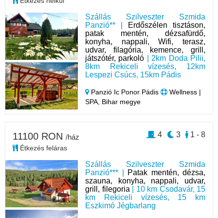
Étkezés nélkül
Szállás Szilveszter Szmida
Panzió** |
Erdőszélen tisztáson,
patak mentén, dézsafürdő,
konyha, nappali, Wifi, terasz,
udvar, filagória, kemence, grill,
játszótér, parkoló
| 2km Doda Pilii,
8km Rekiceli vízesés, 12km
Lespezi Csúcs, 15km Pádis
Panzió Ic Ponor Pádis
Wellness |
SPA, Bihar megye
4
3
1 - 8
11100 RON
/ház
Étkezés feláras
Szállás Szilveszter Szmida
Panzió*** |
Patak mentén, dézsa,
szauna, konyha, nappali, udvar,
grill, filegoria
| 10 km Csodavár, 15
km Rekiceli vízesés, 15 km
Eszkimó Jégbarlang