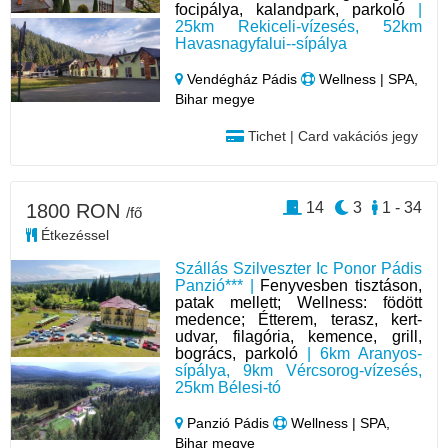
focipálya, kalandpark, parkoló
|
25km Rekiceli-vízesés, 52km
Havasnagyfalui--sípálya
Vendégház Pádis
Wellness | SPA,
Bihar megye
Tichet | Card vakációs jegy
14
3
1 - 34
1800 RON
/fő
Étkezéssel
Szállás Szilveszter Ic Ponor Pádis
Panzió*** |
Fenyvesben tisztáson,
patak mellett; Wellness: födött
medence; Étterem, terasz, kert-
udvar, filagória, kemence, grill,
bogrács, parkoló
| 6km Aranyos-
sípálya, 9km Vércsorog-vízesés,
25km Bélesi-tó
Panzió Pádis
Wellness | SPA,
Bihar megye