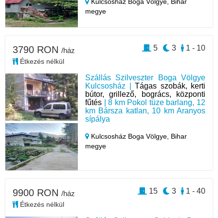
Kulcsosház Boga Völgye,
Bihar
megye
5
3
1 - 10
3790 RON
/ház
Étkezés nélkül
Szállás Szilveszter Boga Völgye
Kulcsosház |
Tágas szobák, kerti
bútor, grillező, bogrács, központi
fűtés
| 8 km Pokol tüze barlang, 12
km Bársza katlan, 10 km Aranyos
sípálya
Kulcsosház Boga Völgye,
Bihar
megye
15
3
1 - 40
9900 RON
/ház
Étkezés nélkül