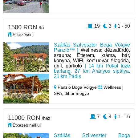
19
3
1 - 50
1500 RON
/fő
Étkezéssel
Szállás Szilveszter Boga Völgye
Panzió*** |
Wellness: dézsafürdő,
szauna; Étterem, kráma, bár,
konyha, WIFI, kert-udvar, filagória,
grill, parkoló
| 14 km Pokol tüze
barlang, 27 km Aranyos sípálya,
21 km Pádis
Panzió Boga Völgye
Wellness |
SPA, Bihar megye
7
4
1 - 16
11000 RON
/ház
Étkezés nélkül
Szállás Szilveszter Boga