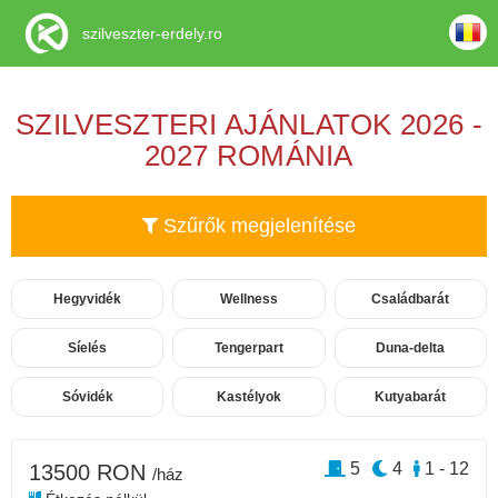
szilveszter-erdely.ro
SZILVESZTERI AJÁNLATOK 2026 -
2027 ROMÁNIA
Szűrők megjelenítése
Hegyvidék
Wellness
Családbarát
Síelés
Tengerpart
Duna-delta
Sóvidék
Kastélyok
Kutyabarát
5
4
1 - 12
13500 RON
/ház