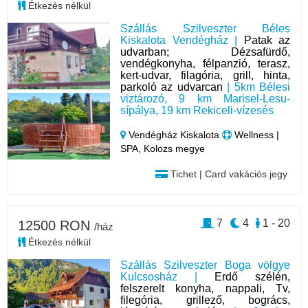
Étkezés nélkül
Szállás Szilveszter Béles
Kiskalota Vendégház |
Patak az
udvarban; Dézsafürdő,
vendégkonyha, félpanzió, terasz,
kert-udvar, filagória, grill, hinta,
parkoló az udvarcan
| 5km Bélesi
viztározó, 9 km Marisel-Lesu-
sípálya, 19 km Rekiceli-vízesés
Vendégház Kiskalota
Wellness |
SPA, Kolozs megye
Tichet | Card vakációs jegy
7
4
1 - 20
12500 RON
/ház
Étkezés nélkül
Szállás Szilveszter Boga völgye
Kulcsosház |
Erdő szélén,
felszerelt konyha, nappali, Tv,
filegória, grillező, bogrács,