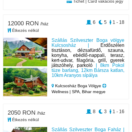
Tichet | Card vakációs jegy
6
5
1 - 18
12000 RON
/ház
Étkezés nélkül
Szállás Szilveszter Boga völgye
Kulcsosház |
Erdőszélen
tisztáson, dézsafürdő, szauna,
konyha, ebédlő-nappali, terasz,
kert-udvar, filagória, grill, gyerek
játszóhely, parkoló
| 8km Pokol
tüze barlang, 12km Bársza katlan,
10km Aranyos sípálya
Kulcsosház Boga Völgye
Wellness | SPA, Bihar megye
8
3
1 - 16
2050 RON
/ház
Étkezés nélkül
Szállás Szilveszter Boga Faház |