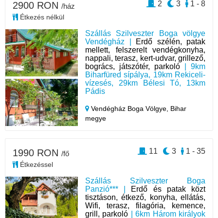
2
3
1 - 8
2900 RON
/ház
Étkezés nélkül
Szállás Szilveszter Boga völgye
Vendégház |
Erdő szélén, patak
mellett, felszerelt vendégkonyha,
nappali, terasz, kert-udvar, grillező,
bogrács, játszótér, parkoló
| 9km
Biharfüred sípálya, 19km Rekiceli-
vízesés, 29km Bélesi Tó, 13km
Pádis
Vendégház Boga Völgye,
Bihar
megye
11
3
1 - 35
1990 RON
/fő
Étkezéssel
Szállás Szilveszter Boga
Panzió*** |
Erdő és patak közt
tisztáson, étkező, konyha, ellátás,
Wifi, terasz, filagória, kemence,
grill, parkoló
| 6km Három királyok