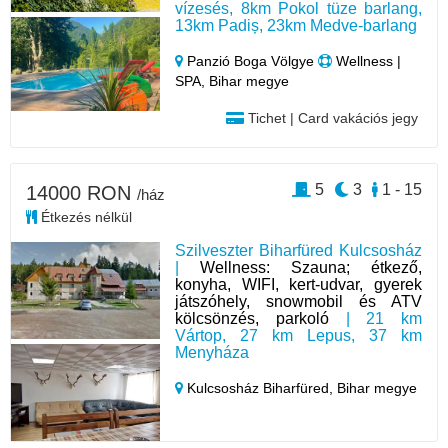
vízesés, 8km Pokol tüze barlang,
13km Padiș, 23km Medve-barlang
Panzió Boga Völgye
Wellness |
SPA, Bihar megye
Tichet | Card vakációs jegy
5
3
1 - 15
14000 RON
/ház
Étkezés nélkül
Szilveszter Biharfüred Kulcsosház
|
Wellness: Szauna; étkező,
konyha, WIFI, kert-udvar, gyerek
játszóhely, snowmobil és ATV
kölcsönzés, parkoló
| 21 km
Vártop, 27 km Lepus, 37 km
Menyháza
Kulcsosház Biharfüred,
Bihar megye