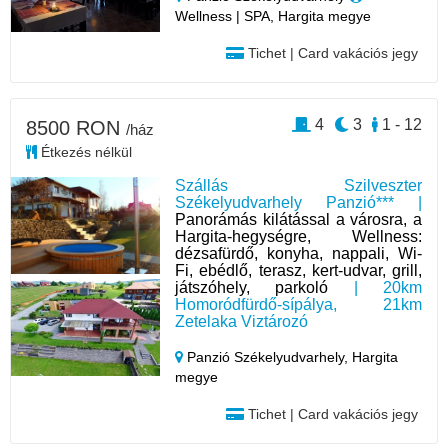
Wellness | SPA, Hargita megye
Tichet | Card vakációs jegy
4
3
1 - 12
8500 RON
/ház
Étkezés nélkül
Szállás Szilveszter
Székelyudvarhely Panzió*** |
Panorámás kilátással a városra, a
Hargita-hegységre, Wellness:
dézsafürdő, konyha, nappali, Wi-
Fi, ebédlő, terasz, kert-udvar, grill,
játszóhely, parkoló
| 20km
Homoródfürdő-sípálya, 21km
Zetelaka Viztározó
Panzió Székelyudvarhely,
Hargita
megye
Tichet | Card vakációs jegy