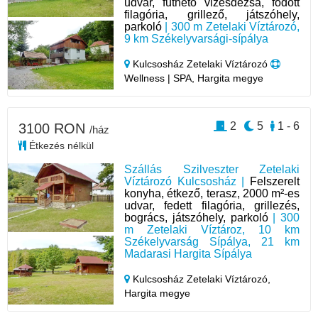
udvar, fűthető vizesdézsa, födött
filagória, grillező, játszóhely,
parkoló
| 300 m Zetelaki Víztározó,
9 km Székelyvarsági-sípálya
Kulcsosház Zetelaki Víztározó
Wellness | SPA, Hargita megye
2
5
1 - 6
3100 RON
/ház
Étkezés nélkül
Szállás Szilveszter Zetelaki
Víztározó Kulcsosház |
Felszerelt
konyha, étkező, terasz, 2000 m²-es
udvar, fedett filagória, grillezés,
bogrács, játszóhely, parkoló
| 300
m Zetelaki Víztároz, 10 km
Székelyvarság Sípálya, 21 km
Madarasi Hargita Sípálya
Kulcsosház Zetelaki Víztározó,
Hargita megye