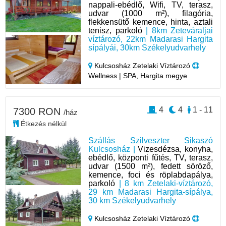
nappali-ebédlő, Wifi, TV, terasz,
udvar (1000 m²), filagória,
flekkensütő kemence, hinta, aztali
tenisz, parkoló
| 8km Zeteváraljai
víztározó, 22km Madarasi Hargita
sípályái, 30km Székelyudvarhely
Kulcsosház Zetelaki Víztározó
Wellness | SPA, Hargita megye
4
4
1 - 11
7300 RON
/ház
Étkezés nélkül
Szállás Szilveszter Sikaszó
Kulcsosház |
Vizesdézsa, konyha,
ebédlő, központi fűtés, TV, terasz,
udvar (1500 m²), fedett söröző,
kemence, foci és röplabdapálya,
parkoló
| 8 km Zetelaki-víztározó,
29 km Madarasi Hargita-sípálya,
30 km Székelyudvarhely
Kulcsosház Zetelaki Víztározó