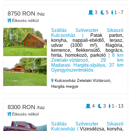
3
5
1 - 7
8750 RON
/ház
Étkezés nélkül
Szállás Szilveszter Sikaszó
Kulcsosház |
Patak parton,
konyha, nappali-ebédlő, terasz,
udvar (1000 m²), filagória,
kemence, flekkensütő, bogrács,
hinta, homokozó, parkoló
| 8 km
Zetelaki-víztározó, 29 km
Madarasi Hargita-sípálya, 37 km
Gyergyószentmiklós
Kulcsosház Zetelaki Víztározó,
Hargita megye
4
3
1 - 13
8300 RON
/ház
Étkezés nélkül
Szállás Szilveszter Sikaszó
Kulcsosház |
Vizesdézsa, konyha,