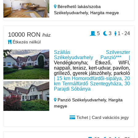
Bérelhető lakás/szoba
Székelyudvarhely,
Hargita megye
5
3
1 - 24
10000 RON
/ház
Étkezés nélkül
Szállás Szilveszter
Székelyudvarhely Panzió*** |
Vendégkonyha; Étkező, WIFI,
nappali, terasz, kert-udvar, pavilon,
grillező, gyerek játszóhely, parkoló
| 15 km Homorodfürdői-sípálya, 20
km Termálfürdő Szentegyháza, 30
Parajdi Sóbánya
Panzió Székelyudvarhely,
Hargita
megye
Tichet | Card vakációs jegy