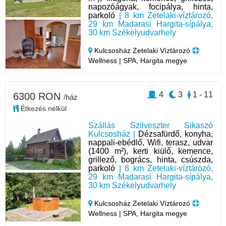
napozóágyak, focipálya, hinta,
parkoló
| 8 km Zetelaki-víztározó,
29 km Madarasi Hargita-sípálya,
30 km Székelyudvarhely
Kulcsosház Zetelaki Víztározó
Wellness | SPA, Hargita megye
4
3
1 - 11
6300 RON
/ház
Étkezés nélkül
Szállás Szilveszter Sikaszó
Kulcsosház |
Dézsafürdő, konyha,
nappali-ebédlő, Wifi, terasz, udvar
(1400 m²), kerti kiülő, kemence,
grillező, bogrács, hinta, csúszda,
parkoló
| 8 km Zetelaki-víztározó,
29 km Madarasi Hargita-sípálya,
30 km Székelyudvarhely
Kulcsosház Zetelaki Víztározó
Wellness | SPA, Hargita megye