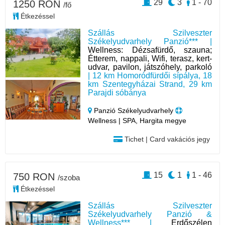
29
3
1 - 70
1250 RON
/fő
Étkezéssel
Szállás Szilveszter
Székelyudvarhely Panzió*** |
Wellness: Dézsafürdő, szauna;
Étterem, nappali, Wifi, terasz, kert-
udvar, pavilon, játszóhely, parkoló
| 12 km Homoródfürdői sípálya, 18
km Szentegyházai Strand, 29 km
Parajdi sóbánya
Panzió Székelyudvarhely
Wellness | SPA, Hargita megye
Tichet | Card vakációs jegy
15
1
1 - 46
750 RON
/szoba
Étkezéssel
Szállás Szilveszter
Székelyudvarhely Panzió &
Wellness*** |
Erdőszélen