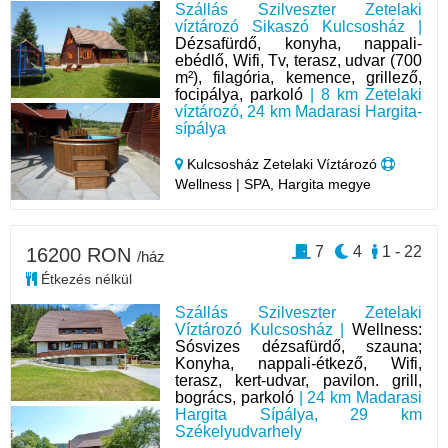
Szállás Szilveszter Zetelaki
víztározó Sikaszó Kulcsosház |
Dézsafürdő, konyha, nappali-
ebédlő, Wifi, Tv, terasz, udvar (700
m²), filagória, kemence, grillező,
focipálya, parkoló
| 8 km Zetelaki
víztározó, 24 km Madarasi Hargita-
sípálya
Kulcsosház Zetelaki Víztározó
Wellness | SPA, Hargita megye
7
4
1 - 22
16200 RON
/ház
Étkezés nélkül
Szállás Szilveszter Zetelaki
Víztározó Kulcsosház |
Wellness:
Sósvizes dézsafürdő, szauna;
Konyha, nappali-étkező, Wifi,
terasz, kert-udvar, pavilon. grill,
bogrács, parkoló
| 24 km Madarasi
Hargita Sípálya, 29 km
Székelyudvarhely