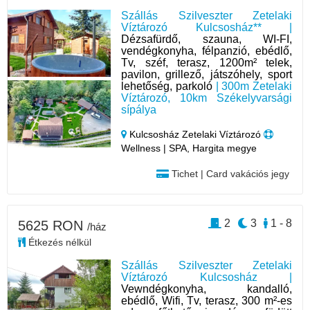
Szállás Szilveszter Zetelaki
Víztározó Kulcsosház** |
Dézsafürdő, szauna, WI-FI,
vendégkonyha, félpanzió, ebédlő,
Tv, széf, terasz, 1200m² telek,
pavilon, grillező, játszóhely, sport
lehetőség, parkoló
| 300m Zetelaki
Víztározó, 10km Székelyvarsági
sípálya
Kulcsosház Zetelaki Víztározó
Wellness | SPA, Hargita megye
Tichet | Card vakációs jegy
2
3
1 - 8
5625 RON
/ház
Étkezés nélkül
Szállás Szilveszter Zetelaki
Víztározó Kulcsosház |
Vewndégkonyha, kandalló,
ebédlő, Wifi, Tv, terasz, 300 m²-es