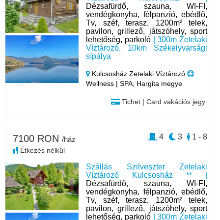
Dézsafürdő, szauna, WI-FI,
vendégkonyha, félpanzió, ebédlő,
Tv, széf, terasz, 1200m² telek,
pavilon, grillező, játszóhely, sport
lehetőség, parkoló
| 300m Zetelaki
Víztározó, 10km Székelyvarsági
sípálya
Kulcsosház Zetelaki Víztározó
Wellness | SPA, Hargita megye
Tichet | Card vakációs jegy
4
3
1 - 8
7100 RON
/ház
Étkezés nélkül
Szállás Szilveszter Zetelaki
Víztározó Kulcsosház ** |
Dézsafürdő, szauna, WI-FI,
vendégkonyha, félpanzió, ebédlő,
Tv, széf, terasz, 1200m² telek,
pavilon, grillező, játszóhely, sport
lehetőség, parkoló
| 300m Zetelaki