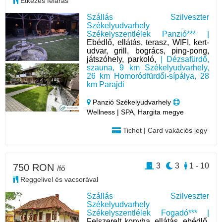
Étkezés feláras
Szállás Szilveszter
Székelyudvarhely
Székelyszentlélek Panzió*** |
Ebédlő, ellátás, terasz, WIFI, kert-
udvar, grill, bogrács, ping-pong,
játszóhely, parkoló,
| Dézsafürdő,
szauna, 9 km Székelyudvarhely,
26 km Homoródfürdői-sípálya, 28
km Parajdi
Panzió Székelyudvarhely
Wellness | SPA, Hargita megye
Tichet | Card vakációs jegy
3
3
1 - 10
750 RON
/fő
Reggelivel és vacsorával
Szállás Szilveszter
Székelyudvarhely
Székelyszentlélek Fogadó*** |
Felszerelt konyha, ellátás, ebédlő,