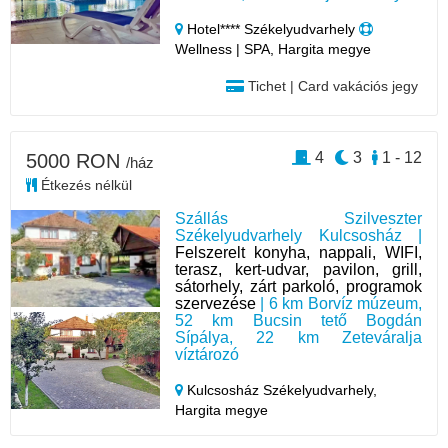
Hotel**** Székelyudvarhely
Wellness | SPA, Hargita megye
Tichet | Card vakációs jegy
4
3
1 - 12
5000 RON
/ház
Étkezés nélkül
Szállás Szilveszter
Székelyudvarhely Kulcsosház |
Felszerelt konyha, nappali, WIFI,
terasz, kert-udvar, pavilon, grill,
sátorhely, zárt parkoló, programok
szervezése
| 6 km Borvíz múzeum,
52 km Bucsin tető Bogdán
Sípálya, 22 km Zeteváralja
víztározó
Kulcsosház Székelyudvarhely,
Hargita megye