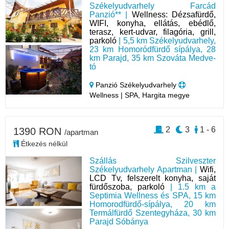
Székelyudvarhely Farcád
Panzió** |
Wellness: Dézsafürdő,
WIFI, konyha, ellátás, ebédlő,
terasz, kert-udvar, filagória, grill,
parkoló
| 5,5 km Székelyudvarhely,
23 km Homoródfürdő sípálya, 28
km Parajd, 35 km Szováta Medve-
tó
Panzió Székelyudvarhely
Wellness | SPA, Hargita megye
2
3
1 - 6
1390 RON
/apartman
Étkezés nélkül
Szállás Szilveszter
Székelyudvarhely Apartman |
Wifi,
LCD Tv, felszerelt konyha, saját
fürdőszoba, parkoló
| 1.5 km a
Septimia Wellness és SPA, 15 km
Homorodfürdő-sípálya, 20 km
Termálfürdő Szentegyháza, 30 km
Parajd Sóbánya