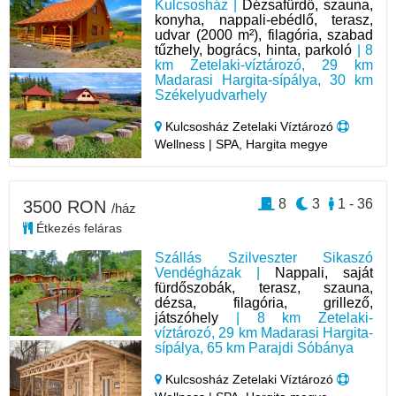
Kulcsosház |
Dézsafürdő, szauna,
konyha, nappali-ebédlő, terasz,
udvar (2000 m²), filagória, szabad
tűzhely, bogrács, hinta, parkoló
| 8
km Zetelaki-víztározó, 29 km
Madarasi Hargita-sípálya, 30 km
Székelyudvarhely
Kulcsosház Zetelaki Víztározó
Wellness | SPA, Hargita megye
8
3
1 - 36
3500 RON
/ház
Étkezés feláras
Szállás Szilveszter Sikaszó
Vendégházak |
Nappali, saját
fürdőszobák, terasz, szauna,
dézsa, filagória, grillező,
játszóhely
| 8 km Zetelaki-
víztározó, 29 km Madarasi Hargita-
sípálya, 65 km Parajdi Sóbánya
Kulcsosház Zetelaki Víztározó