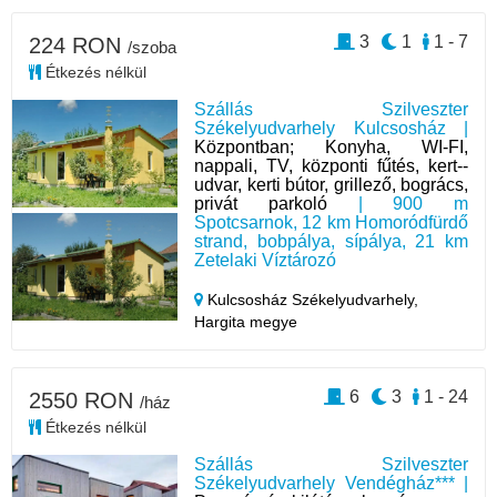
3
1
1 - 7
224 RON
/szoba
Étkezés nélkül
Szállás Szilveszter
Székelyudvarhely Kulcsosház |
Központban; Konyha, WI-FI,
nappali, TV, központi fűtés, kert--
udvar, kerti bútor, grillező, bogrács,
privát parkoló
| 900 m
Spotcsarnok, 12 km Homoródfürdő
strand, bobpálya, sípálya, 21 km
Zetelaki Víztározó
Kulcsosház Székelyudvarhely,
Hargita megye
6
3
1 - 24
2550 RON
/ház
Étkezés nélkül
Szállás Szilveszter
Székelyudvarhely Vendégház*** |