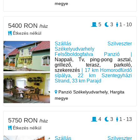
megye
5
3
1 - 10
5400 RON
/ház
Étkezés nélkül
Szállás Szilveszter
Székelyudvarhely
Felsőboldogfalva Panzió |
Nappali, Tv, ping-pong asztal,
grillező, terasz, parkoló,
szekerezés
| 17 km Homorodfürdő
sípálya, 22 km Szentegyházi
Strand, 33 km Parajd
Panzió Székelyudvarhely,
Hargita
megye
4
3
1 - 13
5750 RON
/ház
Étkezés nélkül
Szállás Szilveszter