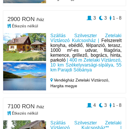
3
3
1 - 8
2900 RON
/ház
Étkezés nélkül
Szállás Szilveszter Zetelaki
Víztározó Kulcsosház |
Felszerelt
konyha, ebédlő, félpanzió, terasz,
1000 m²-es udvar, filagória,
kemence, grillező, bogrács, hinta,
parkoló
| 400 m Zetelaki Víztározó,
10 km Székelyvarsági-sípálya, 55
km Parajdi Sóbánya
Vendégház Zetelaki Víztározó,
Hargita megye
4
3
1 - 8
7100 RON
/ház
Étkezés nélkül
Szállás Szilveszter Zetelaki
Víztározó Kulcsosház** |