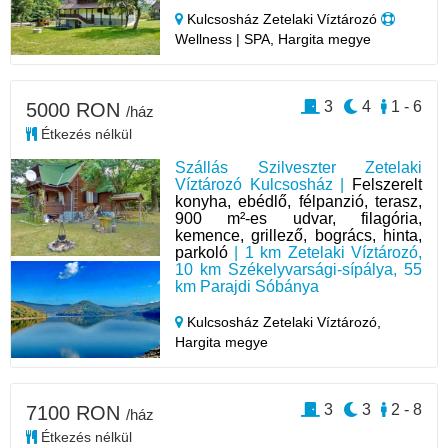
Kulcsosház Zetelaki Víztározó
Wellness | SPA, Hargita megye
3
4
1 - 6
5000 RON
/ház
Étkezés nélkül
Szállás Szilveszter Zetelaki
Víztározó Kulcsosház |
Felszerelt
konyha, ebédlő, félpanzió, terasz,
900 m²-es udvar, filagória,
kemence, grillező, bogrács, hinta,
parkoló
| 1 km Zetelaki Víztározó,
10 km Székelyvarsági-sípálya, 55
km Parajdi Sóbánya
Kulcsosház Zetelaki Víztározó,
Hargita megye
3
3
2 - 8
7100 RON
/ház
Étkezés nélkül