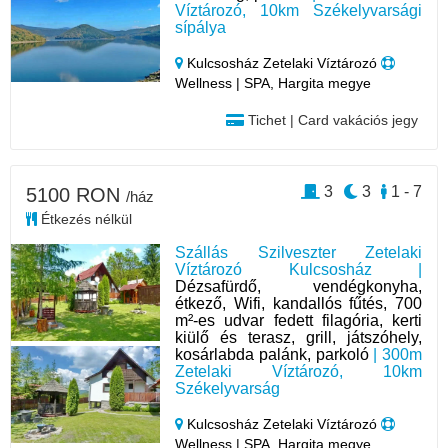
Víztározó, 10km Székelyvarsági
sípálya
Kulcsosház Zetelaki Víztározó
Wellness | SPA, Hargita megye
Tichet | Card vakációs jegy
3
3
1 - 7
5100 RON
/ház
Étkezés nélkül
Szállás Szilveszter Zetelaki
Víztározó Kulcsosház |
Dézsafürdő, vendégkonyha,
étkező, Wifi, kandallós fűtés, 700
m²-es udvar fedett filagória, kerti
kiülő és terasz, grill, játszóhely,
kosárlabda palánk, parkoló
| 300m
Zetelaki Víztározó, 10km
Székelyvarság
Kulcsosház Zetelaki Víztározó
Wellness | SPA, Hargita megye