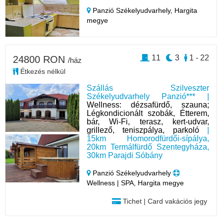
Panzió Székelyudvarhely,
Hargita
megye
11
3
1 - 22
24800 RON
/ház
Étkezés nélkül
Szállás Szilveszter
Székelyudvarhely Panzió*** |
Wellness: dézsafürdő, szauna;
Légkondicionált szobák, Étterem,
bár, Wi-Fi, terasz, kert-udvar,
grillező, teniszpálya, parkoló
|
15km Homorodfürdői-sípálya,
20km Termálfürdő Szentegyháza,
30km Parajdi Sóbány
Panzió Székelyudvarhely
Wellness | SPA, Hargita megye
Tichet | Card vakációs jegy