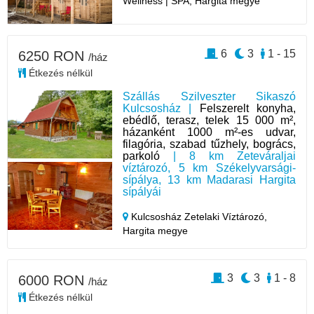
Wellness | SPA, Hargita megye
6
3
1 - 15
6250 RON
/ház
Étkezés nélkül
Szállás Szilveszter Sikaszó
Kulcsosház |
Felszerelt konyha,
ebédlő, terasz, telek 15 000 m²,
házanként 1000 m²-es udvar,
filagória, szabad tűzhely, bogrács,
parkoló
| 8 km Zeteváraljai
víztározó, 5 km Székelyvarsági-
sípálya, 13 km Madarasi Hargita
sípályái
Kulcsosház Zetelaki Víztározó,
Hargita megye
3
3
1 - 8
6000 RON
/ház
Étkezés nélkül