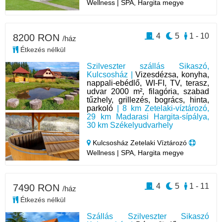
Wellness | SPA, Hargita megye
4
5
1 - 10
8200 RON
/ház
Étkezés nélkül
Szilveszter szállás Sikaszó,
Kulcsosház |
Vizesdézsa, konyha,
nappali-ebédlő, WI-FI, TV, terasz,
udvar 2000 m², filagória, szabad
tűzhely, grillezés, bogrács, hinta,
parkoló
| 8 km Zetelaki-víztározó,
29 km Madarasi Hargita-sípálya,
30 km Székelyudvarhely
Kulcsosház Zetelaki Víztározó
Wellness | SPA, Hargita megye
4
5
1 - 11
7490 RON
/ház
Étkezés nélkül
Szállás Szilveszter Sikaszó