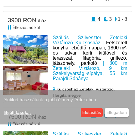
4
3
1 - 8
3900 RON
/ház
Étkezés nélkül
Szállás Szilveszter Zetelaki
Víztározó Kulcsosház |
Felszerelt
konyha, ebédlő, nappali, 1800 m²-
es udvar kerti kiülővel és
terasszal, filagória, grillező,
játszóhely, parkoló
| 300 m
Zetelaki Víztározó, 9 km
Székelyvarsági-sípálya, 55 km
Parajdi Sóbánya
Kulcsosház Zetelaki Víztározó,
Hargita megye
Sütiket használunk a jobb élmény érdekében.
Beállítások
...
Elutasítás
Elfogadom
4
3
1 - 8
7500 RON
/ház
Étkezés nélkül
Szállás Szilveszter Zetelaki