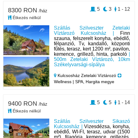
5
3
1 - 12
8300 RON
/ház
Étkezés nélkül
Szállás Szilveszter Zetelaki
Víztározó Kulcsosház |
Finn
szauna, felszerelt konyha, ebédlő,
félpanzió, Tv, kandalló, központi
fűtés, terasz, kert 1200 m², pavilon,
kemence, grillező, hinta, parkoló
|
500m Zetelaki Víztározó, 10km
Székelyvarsági-sípálya
Kulcsosház Zetelaki Víztározó
Wellness | SPA, Hargita megye
5
5
1 - 14
9400 RON
/ház
Étkezés nélkül
Szállás Szilveszter Sikaszó
Kulcsosház |
Vizesdézsa, konyha,
ebédlő, WI-FI, terasz, udvar (1500
m²), filagória, kemence, grillezés,