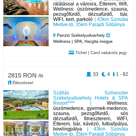
rálátással a városra, Étterem, Wifi,
Wellness: úszómedence, szauna,
pezsgőfürdő, dézsafürdő, bár,
WIFI, kert, parkoló
| 43km Szováta
Medve-tó, 35km Parajdi Sóbánya
Panzió Székelyudvarhely
Wellness | SPA, Hargita megye
Tichet | Card vakációs jegy
33
4
1 - 82
2815 RON
/fő
Étkezéssel
Szállás Szilveszter
Székelyudvarhely Hotels & SPA
Resort**** |
Wellness:
úszómedence, gyermek-medence,
szauna, pezsgőfürdő, sós
dézsafürdő, fitneszterem, WIFI,
Étterem, bár, kávézó, futballpálya,
bowlingpálya
| 43km Szováta
Medve-tó, 35km Parajdi Sóbánya