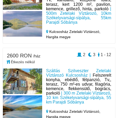
terasz, kert 1200 m², pavilon,
kemence, grillező, hinta, parkoló
|
500m Zetelaki Víztározó, 10km
Székelyvarsági-sípálya, 55km
Parajdi Sóbánya
Kulcsosház Zetelaki Víztározó,
Hargita megye
2
3
1 - 12
2600 RON
/ház
Étkezés nélkül
Szállás Szilveszter Zetelaki
Víztározó Kulcsosház |
Felszerelt
konyha, ebédlő, félpanzió, Tv,,
terasz, 750 m²-es udvar, filagória,
kemence, flekkensütő, bogrács,
parkoló
| 300 m Zetelaki Víztározó,
10 km Székelyvarsági-sípálya, 55
km Parajdi Sóbánya
Kulcsosház Zetelaki Víztározó,
Hargita megye