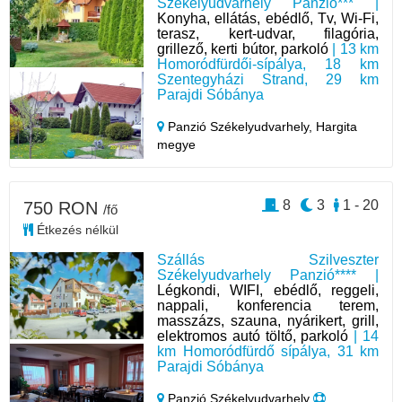
Székelyudvarhely Panzió*** |
Konyha, ellátás, ebédlő, Tv, Wi-Fi,
terasz, kert-udvar, filagória,
grillező, kerti bútor, parkoló
| 13 km
Homoródfürdői-sípálya, 18 km
Szentegyházi Strand, 29 km
Parajdi Sóbánya
Panzió Székelyudvarhely,
Hargita
megye
8
3
1 - 20
750 RON
/fő
Étkezés nélkül
Szállás Szilveszter
Székelyudvarhely Panzió**** |
Légkondi, WIFI, ebédlő, reggeli,
nappali, konferencia terem,
masszázs, szauna, nyárikert, grill,
elektromos autó töltő, parkoló
| 14
km Homoródfürdő sípálya, 31 km
Parajdi Sóbánya
Panzió Székelyudvarhely