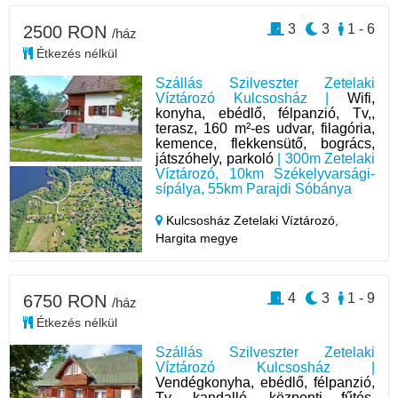
3
3
1 - 6
2500 RON
/ház
Étkezés nélkül
Szállás Szilveszter Zetelaki
Víztározó Kulcsosház |
Wifi,
konyha, ebédlő, félpanzió, Tv,,
terasz, 160 m²-es udvar, filagória,
kemence, flekkensütő, bogrács,
játszóhely, parkoló
| 300m Zetelaki
Víztározó, 10km Székelyvarsági-
sípálya, 55km Parajdi Sóbánya
Kulcsosház Zetelaki Víztározó,
Hargita megye
4
3
1 - 9
6750 RON
/ház
Étkezés nélkül
Szállás Szilveszter Zetelaki
Víztározó Kulcsosház |
Vendégkonyha, ebédlő, félpanzió,
Tv, kandalló, központi fűtés,