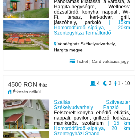
Panorámás kilátással a városra, a
Hargita-hegységre, Wellness:
dézsafürdő, konyha, nappali, Wi-
Fi, terasz, kert-udvar, grill,
játszóhely, parkoló
| 15km
Homorodfürdői-sípálya, 20km
Szentegyhțza Termálfürdő
Vendégház Székelyudvarhely,
Hargita megye
Tichet | Card vakációs jegy
4
3
1 - 10
4500 RON
/ház
Étkezés nélkül
Szállás Szilveszter
Székelyudvarhely Panzió |
Felszerelt konyha, ebédlő, ellátás,
nappali, pavilon, grillező, fodrász,
manikűrös, szolárium
| 15 km
Homoródfürdői-sípálya, 20 km
Szentegyházi Strand