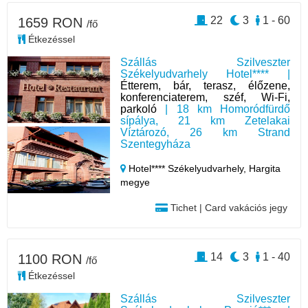
22
3
1 - 60
1659 RON
/fő
Étkezéssel
Szállás Szilveszter
Székelyudvarhely Hotel**** |
Étterem, bár, terasz, élőzene,
konferenciaterem, széf, Wi-Fi,
parkoló
| 18 km Homoródfürdő
sípálya, 21 km Zetelakai
Víztározó, 26 km Strand
Szentegyháza
Hotel**** Székelyudvarhely,
Hargita
megye
Tichet | Card vakációs jegy
14
3
1 - 40
1100 RON
/fő
Étkezéssel
Szállás Szilveszter