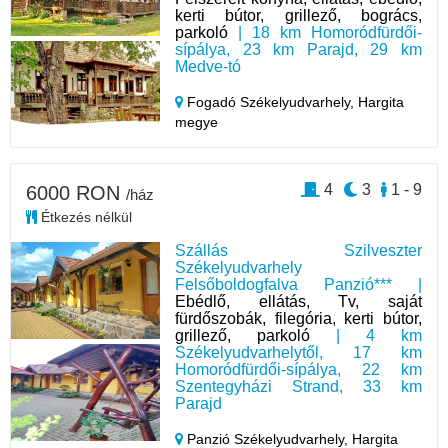
kerti bútor, grillező, bogrács,
parkoló
| 18 km Homoródfürdői-
sípálya, 23 km Parajd, 29 km
Medve-tó
Fogadó Székelyudvarhely,
Hargita
megye
4
3
1 - 9
6000 RON
/ház
Étkezés nélkül
Szállás Szilveszter
Székelyudvarhely
Felsőboldogfalva Panzió*** |
Ebédlő, ellátás, Tv, saját
fürdőszobák, filegória, kerti bútor,
grillező, parkoló
| 4 km
Székelyudvarhelytől, 17 km
Homoródfürdői-sípálya, 22 km
Szentegyházi Strand, 33 km
Parajd
Panzió Székelyudvarhely,
Hargita