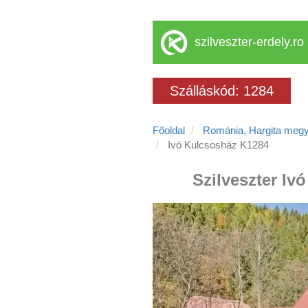
szilveszter-erdely.ro
Szálláskód: 1284
Főoldal
Románia, Hargita meg
Ivó Kulcsosház K1284
Szilveszter Iv