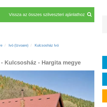
Vissza az összes szilveszteri ajánlathoz
ye
Ivó (Izvoare)
Kulcsosház Ivó
ó - Kulcsosház - Hargita megye