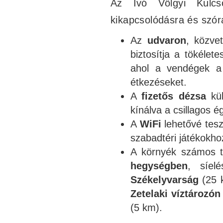
Az Ivó Völgyi Kulcs
kikapcsolódásra és szór
Az
udvaron
, közve
biztosítja a tökélet
ahol a vendégek a 
étkezéseket.
A
fizetős dézsa
kül
kínálva a csillagos ég
A
WiFi
lehetővé tesz
szabadtéri játékokh
A környék számos tur
hegységben
, síe
Székelyvarság
(25 k
Zetelaki víztározón
(5 km).