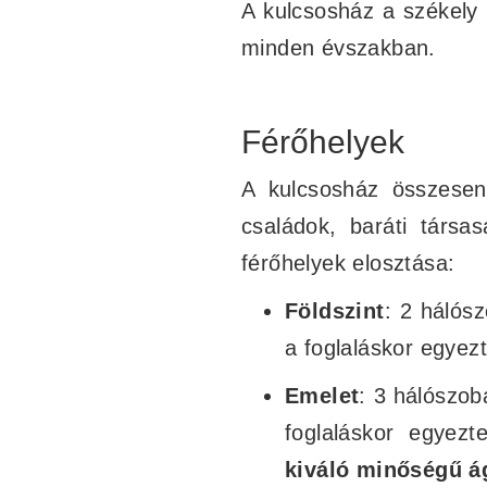
A kulcsosház a székely 
minden évszakban.
Férőhelyek
A kulcsosház összes
családok, baráti társ
férőhelyek elosztása:
Földszint
: 2 hálós
a foglaláskor egyez
Emelet
: 3 hálószob
foglaláskor egyez
kiváló minőségű 