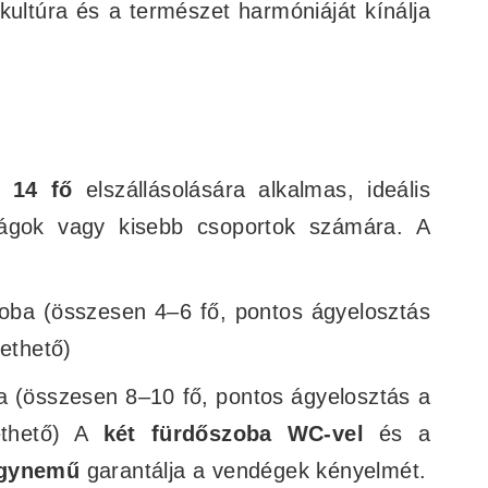
kultúra és a természet harmóniáját kínálja
en
14 fő
elszállásolására alkalmas, ideális
aságok vagy kisebb csoportok számára. A
zoba (összesen 4–6 fő, pontos ágyelosztás
tethető)
a (összesen 8–10 fő, pontos ágyelosztás a
tethető) A
két fürdőszoba WC-vel
és a
ágynemű
garantálja a vendégek kényelmét.