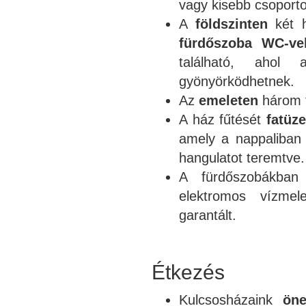
vagy kisebb csoport
A
földszinten
két h
fürdőszoba WC-ve
található, ahol 
gyönyörködhetnek.
Az
emeleten
három t
A ház fűtését
fatüz
amely a nappaliban 
hangulatot teremtve.
A fürdőszobákba
elektromos vízmel
garantált.
Étkezés
Kulcsosházaink
öne