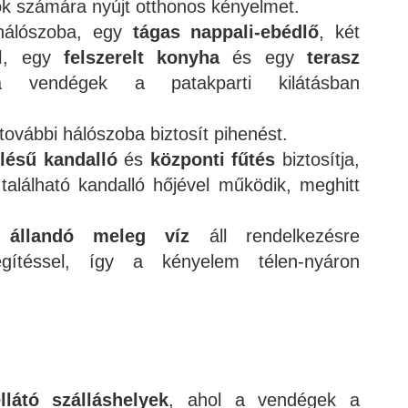
ok számára nyújt otthonos kényelmet.
álószoba, egy
tágas nappali-ebédlő
, két
l
, egy
felszerelt konyha
és egy
terasz
a vendégek a patakparti kilátásban
ovábbi hálószoba biztosít pihenést.
elésű kandalló
és
központi fűtés
biztosítja,
található kandalló hőjével működik, meghitt
n
állandó meleg víz
áll rendelkezésre
egítéssel, így a kényelem télen-nyáron
llátó szálláshelyek
, ahol a vendégek a