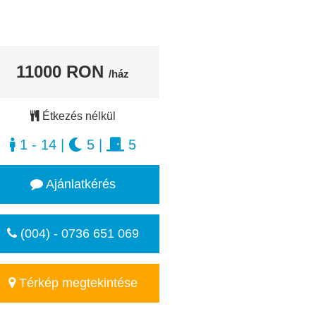
11000 RON
/ház
Étkezés nélkül
1 - 14
|
5
|
5
Ajánlatkérés
(004) - 0736 651 069
Térkép megtekintése