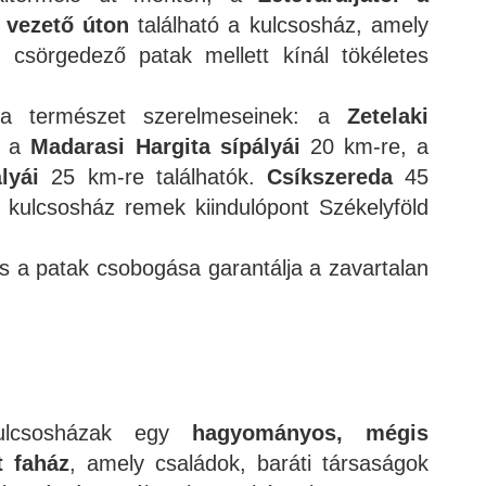
 vezető úton
található a kulcsosház, amely
, csörgedező patak mellett kínál tökéletes
 a természet szerelmeseinek: a
Zetelaki
, a
Madarasi Hargita sípályái
20 km-re, a
lyái
25 km-re találhatók.
Csíkszereda
45
a kulcsosház remek kiindulópont Székelyföld
s a patak csobogása garantálja a zavartalan
ulcsosházak egy
hagyományos, mégis
t faház
, amely családok, baráti társaságok