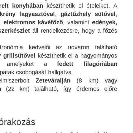
erelt konyhában
készíthetik el ételeiket. A
krény fagyasztóval
,
gáztűzhely sütővel
,
,
elektromos kávéfőző
, valamint
edények,
zerkészlet
áll rendelkezésre, hogy a főzés
tronómia kedvelői az udvaron található
y
grillsütővel
készíthetik el a hagyományos
et, amelyeket a
fedett filagóriában
 patak csobogását hallgatva.
elmiszerbolt
Zeteváralján
(8 km) vagy
n
(22 km) található, így érdemes előre
órakozás