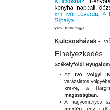
Kulcsosház |
Fenyőfá
konyha, nappali, dézsa
km Ivói Lovarda, 4
Sípálya
Ivó, Hargita megye
Kulcsosházak
- Iv
Elhelyezkedés
Székelyföldi Nyugalom
Az
Ivó Völgyi K
varázslatos völgyéb
km-re
, a Hargit
magasságban
.
A hagyományos sz
mentén
, egy erdő