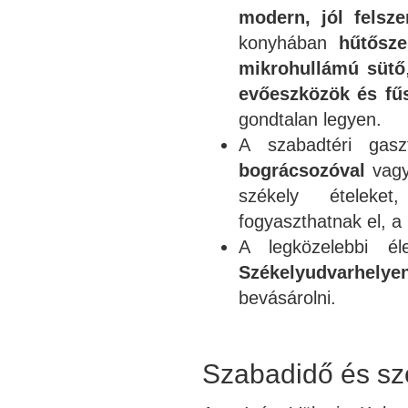
modern, jól felsz
konyhában
hűtősze
mikrohullámú sütő
evőeszközök és fűs
gondtalan legyen.
A szabadtéri gasz
bográcsozóval
vag
székely ételek
fogyaszthatnak el, a
A legközelebbi él
Székelyudvarhelye
bevásárolni.
Szabadidő és sz