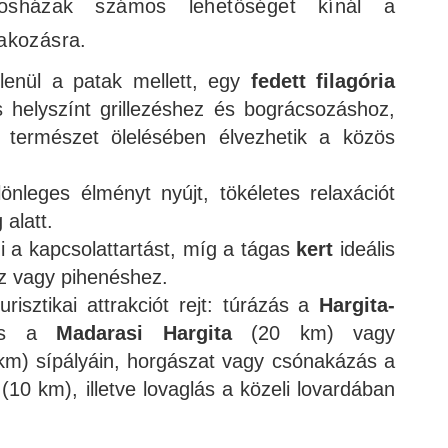
osházak számos lehetőséget kínál a
akozásra.
tlenül a patak mellett, egy
fedett filagória
es helyszínt grillezéshez és bográcsozáshoz,
természet ölelésében élvezhetik a közös
önleges élményt nyújt, tökéletes relaxációt
 alatt.
i a kapcsolattartást, míg a tágas
kert
ideális
oz vagy pihenéshez.
isztikai attrakciót rejt: túrázás a
Hargita-
lés a
Madarasi Hargita
(20 km) vagy
m) sípályáin, horgászat vagy csónakázás a
(10 km), illetve lovaglás a közeli lovardában