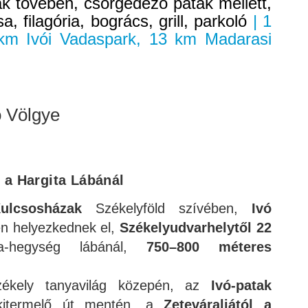
k tövében, csörgedező patak mellett,
, filagória, bogrács, grill, parkoló
| 1
 km Ivói Vadaspark, 13 km Madarasi
ó Völgye
 a Hargita Lábánál
ulcsosházak
Székelyföld szívében,
Ivó
en helyezkednek el,
Székelyudvarhelytől 22
a-hegység lábánál,
750–800 méteres
ékely tanyavilág közepén, az
Ivó-patak
kitermelő út mentén, a
Zeteváraljától a