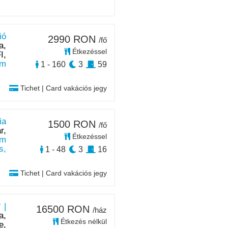
ió
2990 RON
/fő
a,
Étkezéssel
I,
km
1 - 160
3
59
Tichet | Card vakációs jegy
ia
1500 RON
/fő
r,
Étkezéssel
km
s,
1 - 48
3
16
Tichet | Card vakációs jegy
 |
16500 RON
/ház
a,
Étkezés nélkül
e,