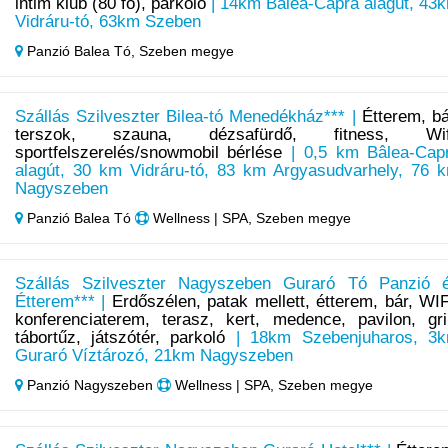
intim klub (80 fő), parkoló
| 14km Bâlea-Capra alagút, 43
Vidráru-tó, 63km Szeben
Panzió Balea Tó,
Szeben megye
Szállás Szilveszter Bilea-tó Menedékház*** |
Étterem, bá
terszok, szauna, dézsafürdő, fitness, Wif
sportfelszerelés/snowmobil bérlése
| 0,5 km Bâlea-Cap
alagút, 30 km Vidráru-tó, 83 km Argyasudvarhely, 76 
Nagyszeben
Panzió Balea Tó
Wellness | SPA, Szeben megye
Szállás Szilveszter Nagyszeben Guraró Tó Panzió 
Étterem*** |
Erdőszélen, patak mellett, étterem, bár, WIF
konferenciaterem, terasz, kert, medence, pavilon, gril
tábortűz, játszótér, parkoló
| 18km Szebenjuharos, 3
Guraró Víztározó, 21km Nagyszeben
Panzió Nagyszeben
Wellness | SPA, Szeben megye