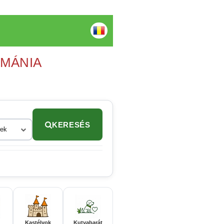
OMÁNIA
KERESÉS
rek
Kastélyok
Kutyabarát