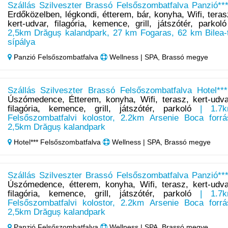
Szállás Szilveszter Brassó Felsőszombatfalva Panzió***
Erdőközelben, légkondi, étterem, bár, konyha, Wifi, teras
kert-udvar, filagória, kemence, grill, játszótér, parkoló
2,5km Drăguș kalandpark, 27 km Fogaras, 62 km Bilea-
sípálya
Panzió Felsőszombatfalva
Wellness | SPA, Brassó megye
Szállás Szilveszter Brassó Felsőszombatfalva Hotel***
Úszómedence, Étterem, konyha, Wifi, terasz, kert-udva
filagória, kemence, grill, játszótér, parkoló
| 1.7
Felsőszombatfalvi kolostor, 2.2km Arsenie Boca forrá
2,5km Drăguș kalandpark
Hotel*** Felsőszombatfalva
Wellness | SPA, Brassó megye
Szállás Szilveszter Brassó Felsőszombatfalva Panzió***
Úszómedence, étterem, konyha, Wifi, terasz, kert-udva
filagória, kemence, grill, játszótér, parkoló
| 1.7
Felsőszombatfalvi kolostor, 2.2km Arsenie Boca forrá
2,5km Drăguș kalandpark
Panzió Felsőszombatfalva
Wellness | SPA, Brassó megye