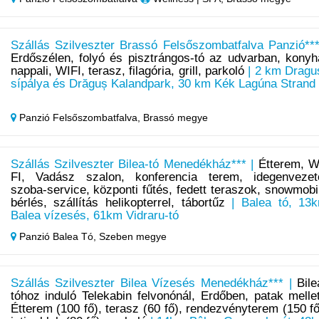
Szállás Szilveszter Brassó Felsőszombatfalva Panzió***
Erdőszélen, folyó és pisztrángos-tó az udvarban, konyh
nappali, WIFI, terasz, filagória, grill, parkoló
| 2 km Dragu
sípálya és Drăguș Kalandpark, 30 km Kék Lagúna Strand
Panzió Felsőszombatfalva,
Brassó megye
Szállás Szilveszter Bilea-tó Menedékház*** |
Étterem, W
FI, Vadász szalon, konferencia terem, idegenvezet
szoba-service, központi fűtés, fedett teraszok, snowmobi
bérlés, szállítás helikopterrel, tábortűz
| Balea tó, 13
Balea vízesés, 61km Vidraru-tó
Panzió Balea Tó,
Szeben megye
Szállás Szilveszter Bilea Vízesés Menedékház*** |
Bile
tóhoz induló Telekabin felvonónál, Erdőben, patak mellet
Étterem (100 fő), terasz (60 fő), rendezvényterem (150 fő