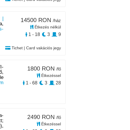
 |
14500 RON
/ház
a,
Étkezés nélkül
s-
1 - 18
3
9
Tichet | Card vakációs jegy
I-
1800 RON
/fő
ő,
Étkezéssel
le
km
1 - 68
3
28
a-
2490 RON
/fő
t;
Étkezéssel
),