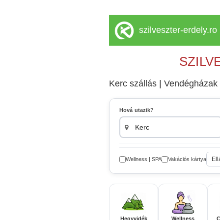
szilveszter-erdely.ro
SZILV
Kerc szállás | Vendégházak |
Hová utazik?
Ell
Wellness | SPA
Vakációs kártya
Hegyvidék
Wellness
C