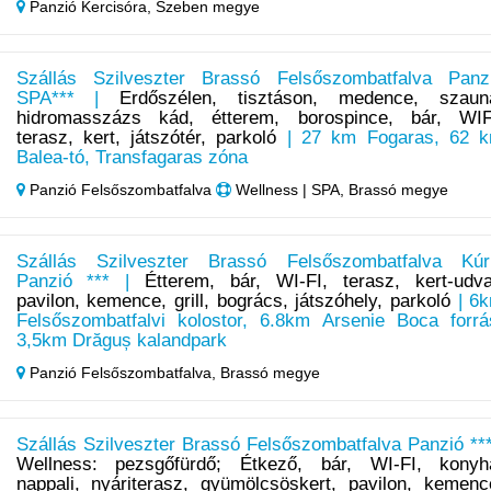
Panzió Kercisóra,
Szeben megye
Szállás Szilveszter Brassó Felsőszombatfalva Panz
SPA*** |
Erdőszélen, tisztáson, medence, szaun
hidromasszázs kád, étterem, borospince, bár, WIF
terasz, kert, játszótér, parkoló
| 27 km Fogaras, 62 
Balea-tó, Transfagaras zóna
Panzió Felsőszombatfalva
Wellness | SPA, Brassó megye
Szállás Szilveszter Brassó Felsőszombatfalva Kúr
Panzió *** |
Étterem, bár, WI-FI, terasz, kert-udva
pavilon, kemence, grill, bogrács, játszóhely, parkoló
| 6
Felsőszombatfalvi kolostor, 6.8km Arsenie Boca forrá
3,5km Drăguș kalandpark
Panzió Felsőszombatfalva,
Brassó megye
Szállás Szilveszter Brassó Felsőszombatfalva Panzió ***
Wellness: pezsgőfürdő; Étkező, bár, WI-FI, konyh
nappali, nyáriterasz, gyümölcsöskert, pavilon, kemenc