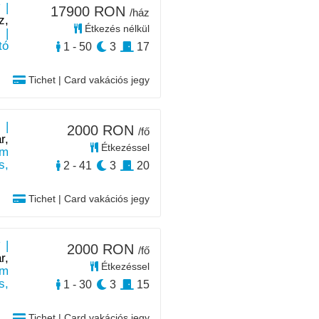
 |
17900 RON
/ház
z,
Étkezés nélkül
|
tó
1 - 50
3
17
Tichet | Card vakációs jegy
 |
2000 RON
/fő
r,
Étkezéssel
km
s,
2 - 41
3
20
Tichet | Card vakációs jegy
 |
2000 RON
/fő
r,
Étkezéssel
km
s,
1 - 30
3
15
Tichet | Card vakációs jegy