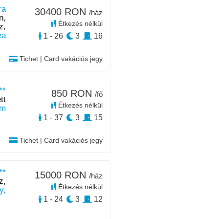
ra
30400 RON
/ház
n,
Étkezés nélkül
z,
ea
1 - 26
3
16
Tichet | Card vakációs jegy
**
850 RON
/fő
tt
Étkezés nélkül
km
1 - 37
3
15
Tichet | Card vakációs jegy
**
15000 RON
/ház
z,
Étkezés nélkül
y,
1 - 24
3
12