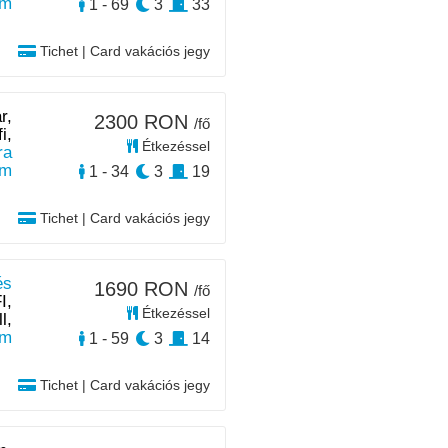
km
1 - 69
3
33
Tichet | Card vakációs jegy
r,
2300 RON
/fő
i,
Étkezéssel
ra
km
1 - 34
3
19
Tichet | Card vakációs jegy
és
1690 RON
/fő
I,
Étkezéssel
l,
km
1 - 59
3
14
Tichet | Card vakációs jegy