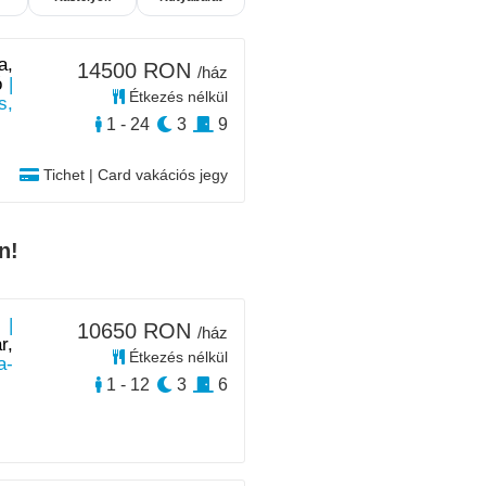
a,
14500 RON
/ház
ó
|
Étkezés nélkül
s,
1 - 24
3
9
Tichet | Card vakációs jegy
n!
 |
10650 RON
/ház
r,
Étkezés nélkül
a-
1 - 12
3
6