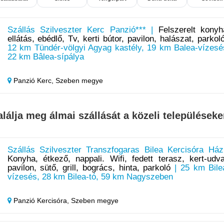
Szállás Szilveszter Kerc Panzió*** |
Felszerelt konyh
ellátás, ebédlő, Tv, kerti bútor, pavilon, halászat, parkol
12 km Tündér-völgyi Agyag kastély, 19 km Balea-vízesé
22 km Bâlea-sípálya
Panzió Kerc,
Szeben megye
alálja meg álmai szállását a közeli településeke
Szállás Szilveszter Transzfogaras Bilea Kercisóra Ház
Konyha, étkező, nappali. Wifi, fedett terasz, kert-udva
pavilon, sütő, grill, bogrács, hinta, parkoló
| 25 km Bile
vízesés, 28 km Bilea-tó, 59 km Nagyszeben
Panzió Kercisóra,
Szeben megye