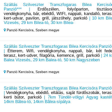
Szállás Szilveszter Transzfogaras Bilea Kercisó
Panzió*** |
Erdőszélen, folyóparton, tisztáso
vendégkonyha, bár, ebédlő, WIFI, nappali, kandalló, teras
kert-udvar, pavilon, grill, játszóhely, parkoló
| 10 km Bil
Vizesés, 29 km Bilea-tó, 30 km Bilea-
Panzió Kercisóra,
Szeben megye
Szállás Szilveszter Transzfogaras Bilea Kercisóra Panzió
|
Étterem, Wifi, vendégkonyha, nappali, bár, két fede
terasz, kert-udver, filagória, kemence, grill, parkoló
| 24 
Balea Vizesés, 29 km Balea-tó, 50 km Nagyszeben
Panzió Kercisóra,
Szeben megye
Szállás Szilveszter Transzfogaras Bilea Kercisóra Panzió
|
Vendégkonyha, ebédlő, ellátás, saját fürdőszobák, teras
kerti bútor, parkoló
| 7km Tündér-völgyi Agyag kastél
14km Bâlea-tó, 14km Bâlea-sípálya