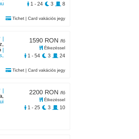
nu
1 - 24
3
8
Tichet | Card vakációs jegy
 |
1590 RON
/fő
z,
Étkezéssel
ó
|
s,
1 - 54
3
24
Tichet | Card vakációs jegy
 |
2200 RON
/fő
a,
Étkezéssel
ui
1 - 25
3
10