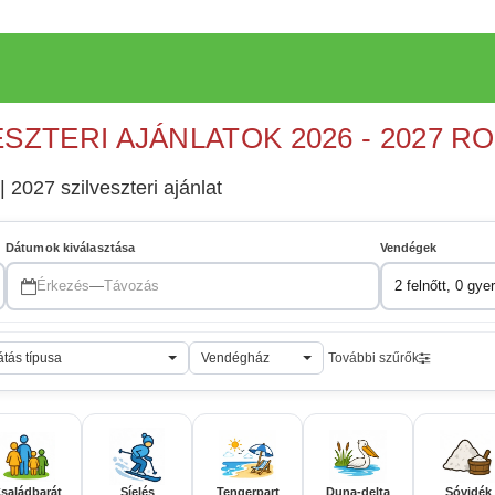
ESZTERI AJÁNLATOK 2026 - 2027 R
 2027 szilveszteri ajánlat
Dátumok kiválasztása
Vendégek
Érkezés
—
Távozás
2 felnőtt, 0 gye
átás típusa
Vendégház
További szűrők
saládbarát
Síelés
Tengerpart
Duna-delta
Sóvidék