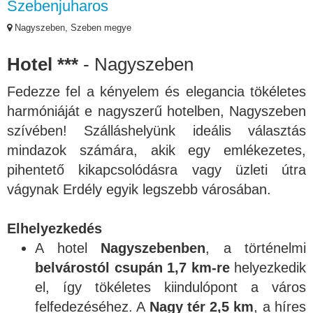
Szebenjuharos
Nagyszeben, Szeben megye
Hotel ***
- Nagyszeben
Fedezze fel a kényelem és elegancia tökéletes
harmóniáját e nagyszerű hotelben, Nagyszeben
szívében! Szálláshelyünk ideális választás
mindazok számára, akik egy emlékezetes,
pihentető kikapcsolódásra vagy üzleti útra
vágynak Erdély egyik legszebb városában.
Elhelyezkedés
A hotel
Nagyszebenben
, a történelmi
belvárostól csupán 1,7 km-re
helyezkedik
el, így tökéletes kiindulópont a város
felfedezéséhez. A
Nagy tér 2,5 km
, a híres