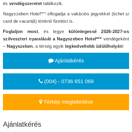
és
vendégszeretet
találkozik.
Nagyszeben Hotel*** elfogadja a vakációs jegyekkel (tichet și
card de vacanță) történő fizetést is.
Foglaljon most
, és tegye
különlegessé 2026-2027-os
szilveszteri nyaralását a Nagyszeben Hotel***
vendégeként
–
Nagyszeben
, a térség egyik
legkedveltebb üdülőhelyén
!
Ajánlatkérés
(004) - 0736 651 069
Térkép megtekintése
Ajánlatkérés