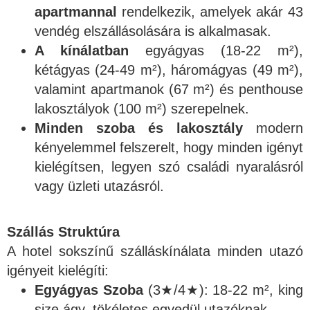
apartmannal
rendelkezik, amelyek akár 43
vendég elszállásolására is alkalmasak.
A kínálatban
egyágyas (18-22 m²),
kétágyas (24-49 m²), háromágyas (49 m²),
valamint apartmanok (67 m²) és penthouse
lakosztályok (100 m²) szerepelnek.
Minden szoba és lakosztály
modern
kényelemmel felszerelt, hogy minden igényt
kielégítsen, legyen szó családi nyaralásról
vagy üzleti utazásról.
Szállás Struktúra
A hotel sokszínű szálláskínálata minden utazó
igényeit kielégíti:
Egyágyas Szoba
(3★/4★): 18-22 m², king
size ágy, tökéletes egyedül utazóknak.