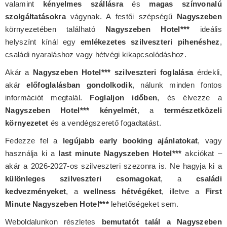
valamint
kényelmes szállásra
és
magas színvonalú
szolgáltatásokra
vágynak. A festői szépségű
Nagyszeben
környezetében található
Nagyszeben Hotel***
ideális
helyszínt kínál egy
emlékezetes szilveszteri pihenéshez
,
családi nyaraláshoz vagy hétvégi kikapcsolódáshoz.
Akár a
Nagyszeben Hotel*** szilveszteri foglalása
érdekli,
akár
előfoglalásban gondolkodik
, nálunk minden fontos
információt megtalál.
Foglaljon időben
, és élvezze a
Nagyszeben Hotel*** kényelmét
, a
természetközeli
környezetet
és a vendégszerető fogadtatást.
Fedezze fel a
legújabb early booking ajánlatokat
, vagy
használja ki a
last minute Nagyszeben Hotel***
akciókat –
akár a 2026-2027-os szilveszteri szezonra is. Ne hagyja ki a
különleges szilveszteri csomagokat
, a
családi
kedvezményeket
, a
wellness hétvégéket
, illetve a
First
Minute Nagyszeben Hotel***
lehetőségeket sem.
Weboldalunkon részletes
bemutatót talál a Nagyszeben