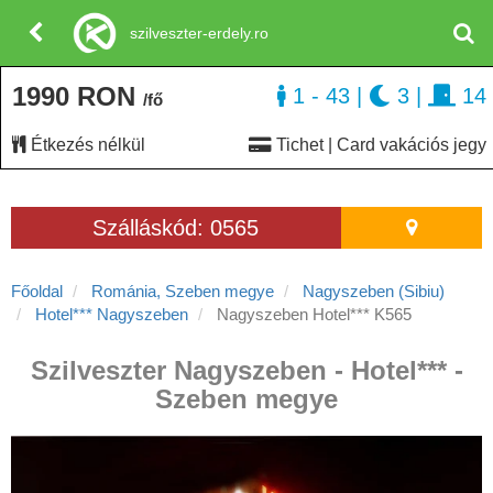
szilveszter-erdely.ro
1990 RON
1 - 43
|
3
|
14
/fő
Étkezés nélkül
Tichet | Card vakációs jegy
Szálláskód: 0565
Főoldal
Románia, Szeben megye
Nagyszeben (Sibiu)
Hotel*** Nagyszeben
Nagyszeben Hotel*** K565
Szilveszter Nagyszeben - Hotel*** -
Szeben megye