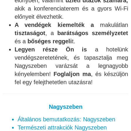
előnyben, valamint
üzleti utazók számára,
akik a konferenciaterem és a gyors Wi-Fi
előnyeit élvezhetik.
A vendégek kiemelték a
makulátlan
tisztaságot
, a
barátságos személyzetet
és a
bőséges reggeli
t.
Legyen része Ön is
a hotelünk
vendégszeretetének, és tapasztalja meg
Nagyszeben varázsát a legnagyobb
kényelemben!
Foglaljon ma
, és készüljön
fel egy felejthetetlen utazásra!
Nagyszeben
Általános bemutatkozás: Nagyszeben
Természeti attrakciók Nagyszeben