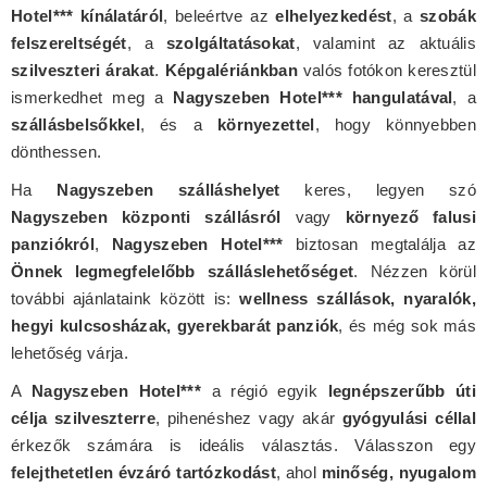
Hotel*** kínálatáról
, beleértve az
elhelyezkedést
, a
szobák
felszereltségét
, a
szolgáltatásokat
, valamint az aktuális
szilveszteri árakat
.
Képgalériánkban
valós fotókon keresztül
ismerkedhet meg a
Nagyszeben Hotel*** hangulatával
, a
szállásbelsőkkel
, és a
környezettel
, hogy könnyebben
dönthessen.
Ha
Nagyszeben szálláshelyet
keres, legyen szó
Nagyszeben központi szállásról
vagy
környező falusi
panziókról
,
Nagyszeben Hotel***
biztosan megtalálja az
Önnek legmegfelelőbb szálláslehetőséget
. Nézzen körül
további ajánlataink között is:
wellness szállások, nyaralók,
hegyi kulcsosházak, gyerekbarát panziók
, és még sok más
lehetőség várja.
A
Nagyszeben Hotel***
a régió egyik
legnépszerűbb úti
célja szilveszterre
, pihenéshez vagy akár
gyógyulási céllal
érkezők számára is ideális választás. Válasszon egy
felejthetetlen évzáró tartózkodást
, ahol
minőség, nyugalom