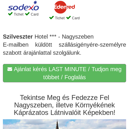
Tichet
Card
Tichet
Card
Szilveszter
Hotel *** - Nagyszeben
E-mailben küldött szállásigényére-személyre
szabott árajánlattal szolgálunk.
Ajánlat kérés LAST MINUTE / Tudjon meg
többet / Foglalás
Tekintse Meg és Fedezze Fel
Nagyszeben, illetve Környékének
Káprázatos Látnivalóit Képekben!