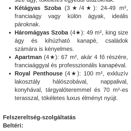
Kétágyas Szoba
(3★/4★): 24-49 m²,
franciaágy vagy külön ágyak, ideális
pároknak.
Háromágyas Szoba
(4★): 49 m², king size
ágy és kihúzható kanapé, családok
számára is kényelmes.
Apartman
(4★): 67 m², akár 4 fő részére,
franciaággyal és professzionális kanapéval.
Royal Penthouse
(4★): 100 m², exkluzív
lakosztály hálószobával, nappalival,
konyhával, tárgyalóteremmel és 70 m²-es
terasszal, tökéletes luxus élményt nyújt.
Felszereltség-szolgáltatás
Beltéri: