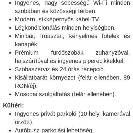
Ingyenes, nagy sebességű Wi-Fi minden
szobában és közösségi térben.
Modern, síkképernyős kábel-TV.
Légkondicionálás minden helyiségben.
Minibár, íróasztal, kényelmes fotelek és
kanapék.
Prémium fürdőszobák zuhanyzóval,
hajszárítóval és ingyenes piperecikkekkel.
Szobaszerviz és 24 órás recepció.
Kisállatbarát környezet (felár ellenében, 89
RON/éj).
Mosodai szolgáltatás (felár ellenében).
Kültéri:
Ingyenes privát parkoló (10 hely, kamerával
őrzött).
Autóbusz-parkolási lehetőség.