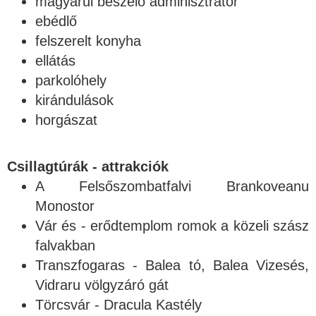
magyarul beszélő adminisztrátor
ebédlő
felszerelt konyha
ellátás
parkolóhely
kirándulások
horgászat
Csillagtúrák - attrakciók
A Felsőszombatfalvi Brankoveanu
Monostor
Vár és - erődtemplom romok a közeli szász
falvakban
Transzfogaras - Balea tó, Balea Vizesés,
Vidraru völgyzáró gát
Törcsvár - Dracula Kastély