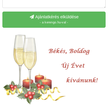
Ajánlatkérés elküldése
- a kerengo.hu-val -