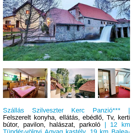
Szállás Szilveszter Kerc Panzió*** |
Felszerelt konyha, ellátás, ebédlő, Tv, kerti
bútor, pavilon, halászat, parkoló
| 12 km
Tündér-völgyi Agyag kastély, 19 km Balea-