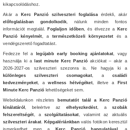
kikapcsolódáshoz.
Akár a
Kerc Panzió szilveszteri foglalása
érdekli, akár
előfoglalásban gondolkodik
, nálunk minden fontos
információt megtalál.
Foglaljon időben
, és élvezze a
Kerc
Panzió kényelmét
, a
természetközeli környezetet
és a
vendégszerető fogadtatást.
Fedezze fel a
legújabb early booking ajánlatokat
, vagy
használja ki a
last minute Kerc Panzió
akciókat – akár a
2026-2027-os szilveszteri szezonra is. Ne hagyja ki a
különleges szilveszteri csomagokat
, a
családi
kedvezményeket
, a
wellness hétvégéket
, illetve a
First
Minute Kerc Panzió
lehetőségeket sem.
Weboldalunkon részletes
bemutatót talál a Kerc Panzió
kínálatáról
, beleértve az
elhelyezkedést
, a
szobák
felszereltségét
, a
szolgáltatásokat
, valamint az aktuális
szilveszteri árakat
.
Képgalériánkban
valós fotókon keresztül
ismerkedhet meg a
Kerc Panzió hangulatával
, a