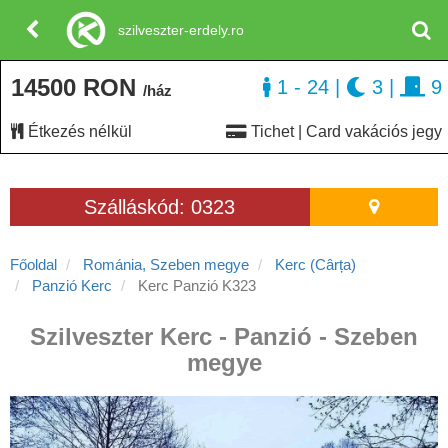
szilveszter-erdely.ro
14500 RON
1 - 24
|
3
|
9
/ház
Étkezés nélkül
Tichet | Card vakációs jegy
Szálláskód: 0323
Főoldal
Románia, Szeben megye
Kerc (Cârța)
Panzió Kerc
Kerc Panzió K323
Szilveszter Kerc - Panzió - Szeben
megye