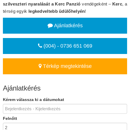
szilveszteri nyaralását a Kerc Panzió
vendégeként –
Kerc
, a
térség egyik
legkedveltebb üdülőhelyén
!
Ajánlatkérés
(004) - 0736 651 069
Térkép megtekintése
Ajánlatkérés
Kérem válassza ki a dátumokat
Felnőtt