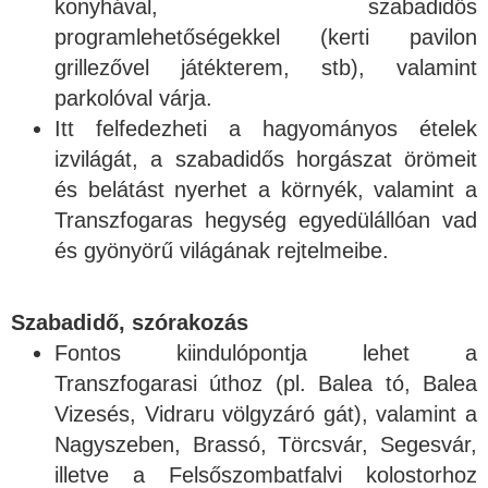
konyhával, szabadidős
programlehetőségekkel (kerti pavilon
grillezővel játékterem, stb), valamint
parkolóval várja.
Itt felfedezheti a hagyományos ételek
izvilágát, a szabadidős horgászat örömeit
és belátást nyerhet a környék, valamint a
Transzfogaras hegység egyedülállóan vad
és gyönyörű világának rejtelmeibe.
Szabadidő, szórakozás
Fontos kiindulópontja lehet a
Transzfogarasi úthoz (pl. Balea tó, Balea
Vizesés, Vidraru völgyzáró gát), valamint a
Nagyszeben, Brassó, Törcsvár, Segesvár,
illetve a Felsőszombatfalvi kolostorhoz