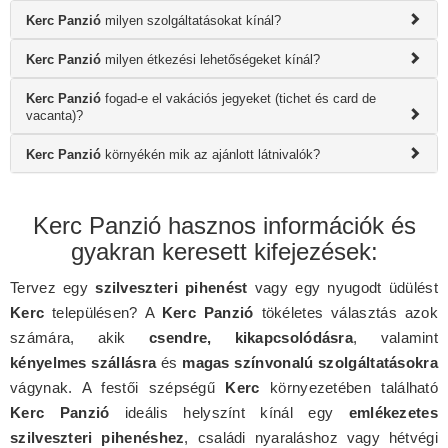
Kerc Panzió
milyen szolgáltatásokat kínál?
Kerc Panzió
milyen étkezési lehetőségeket kínál?
Kerc Panzió
fogad-e el vakációs jegyeket (tichet és card de
vacanta)?
Kerc Panzió
környékén mik az ajánlott látnivalók?
Kerc Panzió hasznos információk és
gyakran keresett kifejezések:
Tervez egy
szilveszteri pihenést
vagy egy nyugodt üdülést
Kerc
településen? A
Kerc Panzió
tökéletes választás azok
számára, akik
csendre, kikapcsolódásra
, valamint
kényelmes szállásra
és
magas színvonalú szolgáltatásokra
vágynak. A festői szépségű
Kerc
környezetében található
Kerc Panzió
ideális helyszínt kínál egy
emlékezetes
szilveszteri pihenéshez
, családi nyaraláshoz vagy hétvégi