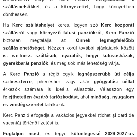
szállásbelsőkkel
, és a
környezettel
, hogy könnyebben
dönthessen.
Ha
Kerc szálláshelyet
keres, legyen szó
Kerc központi
szállásról
vagy
környező falusi panziókról
,
Kerc Panzió
biztosan megtalálja az
Önnek legmegfelelőbb
szálláslehetőséget
. Nézzen körül további ajánlataink között
is:
wellness szállások, nyaralók, hegyi kulcsosházak,
gyerekbarát panziók
, és még sok más lehetőség várja.
A
Kerc Panzió
a régió egyik
legnépszerűbb úti célja
szilveszterre
, pihenéshez vagy akár
gyógyulási céllal
érkezők számára is ideális választás. Válasszon egy
felejthetetlen évzáró tartózkodást
, ahol
minőség, nyugalom
és
vendégszeretet
találkozik.
Kerc Panzió elfogadja a vakációs jegyekkel (tichet și card de
vacanță) történő fizetést is.
Foglaljon most
, és tegye
különlegessé 2026-2027-os