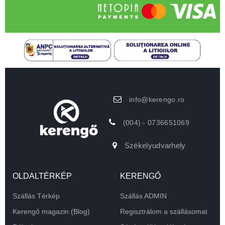
info@kerengo.ro
(004) - 0736651069
Székelyudvarhely
OLDALTÉRKÉP
KERENGŐ
Szállás Térkép
Szállás ADMIN
Kerengő magazin (Blog)
Regisztrálom a szállásomat