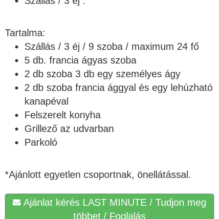
Szállás / 3 éj :
Tartalma:
Szállás / 3 éj / 9 szoba / maximum 24 fő
5 db. francia ágyas szoba
2 db szoba 3 db egy személyes ágy
2 db szoba francia ággyal és egy lehúzható
kanapéval
Felszerelt konyha
Grillező az udvarban
Parkoló
*Ajánlott egyetlen csoportnak, önellátással.
Ajánlat kérés LAST MINUTE / Tudjon meg
többet / Foglalás