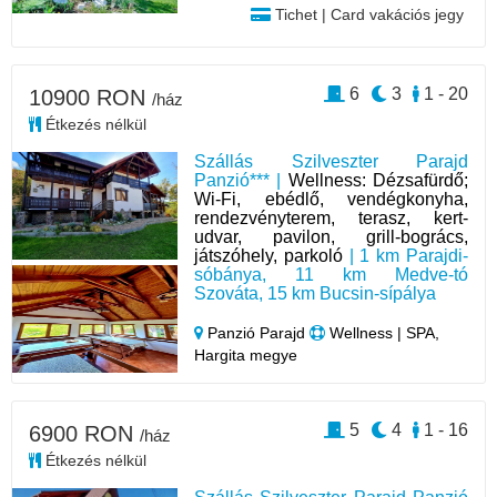
Tichet | Card vakációs jegy
6
3
1 - 20
10900 RON
/ház
Étkezés nélkül
Szállás Szilveszter Parajd
Panzió*** |
Wellness: Dézsafürdő;
Wi-Fi, ebédlő, vendégkonyha,
rendezvényterem, terasz, kert-
udvar, pavilon, grill-bogrács,
játszóhely, parkoló
| 1 km Parajdi-
sóbánya, 11 km Medve-tó
Szováta, 15 km Bucsin-sípálya
Panzió Parajd
Wellness | SPA,
Hargita megye
5
4
1 - 16
6900 RON
/ház
Étkezés nélkül