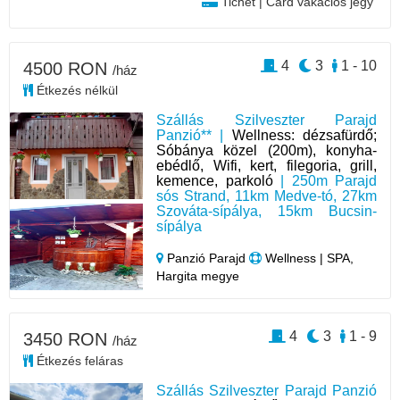
Tichet | Card vakációs jegy
4
3
1 - 10
4500 RON
/ház
Étkezés nélkül
Szállás Szilveszter Parajd
Panzió** |
Wellness: dézsafürdő;
Sóbánya közel (200m), konyha-
ebédlő, Wifi, kert, filegoria, grill,
kemence, parkoló
| 250m Parajd
sós Strand, 11km Medve-tó, 27km
Szováta-sípálya, 15km Bucsin-
sípálya
Panzió Parajd
Wellness | SPA,
Hargita megye
4
3
1 - 9
3450 RON
/ház
Étkezés feláras
Szállás Szilveszter Parajd Panzió