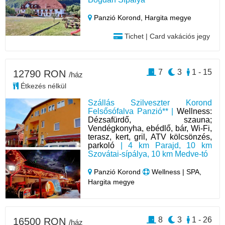
Panzió Korond,
Hargita megye
Tichet | Card vakációs jegy
7
3
1 - 15
12790 RON
/ház
Étkezés nélkül
Szállás Szilveszter Korond
Felsősófalva Panzió** |
Wellness:
Dézsafürdő, szauna;
Vendégkonyha, ebédlő, bár, Wi-Fi,
terasz, kert, gril, ATV kölcsönzés,
parkoló
| 4 km Parajd, 10 km
Szovátai-sípálya, 10 km Medve-tó
Panzió Korond
Wellness | SPA,
Hargita megye
8
3
1 - 26
16500 RON
/ház