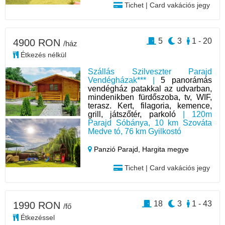
Tichet | Card vakációs jegy
5
3
1 - 20
4900 RON
/ház
Étkezés nélkül
Szállás Szilveszter Parajd
Vendégházak*** |
5 panorámás
vendégház patakkal az udvarban,
mindenikben fürdőszoba, tv, WIF,
terasz. Kert, filagoria, kemence,
grill, játszőtér, parkoló
| 120m
Parajd Sóbánya, 10 km Szováta
Medve tó, 76 km Gyilkostó
Panzió Parajd,
Hargita megye
Tichet | Card vakációs jegy
18
3
1 - 43
1990 RON
/fő
Étkezéssel