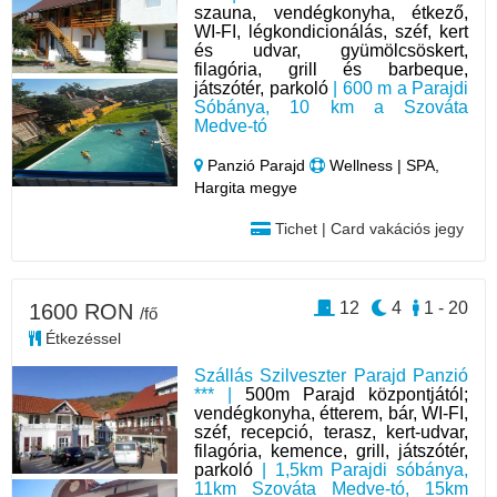
szauna, vendégkonyha, étkező,
WI-FI, légkondicionálás, széf, kert
és udvar, gyümölcsöskert,
filagória, grill és barbeque,
játszótér, parkoló
| 600 m a Parajdi
Sóbánya, 10 km a Szováta
Medve-tó
Panzió Parajd
Wellness | SPA,
Hargita megye
Tichet | Card vakációs jegy
12
4
1 - 20
1600 RON
/fő
Étkezéssel
Szállás Szilveszter Parajd Panzió
*** |
500m Parajd központjától;
vendégkonyha, étterem, bár, WI-FI,
széf, recepció, terasz, kert-udvar,
filagória, kemence, grill, játszótér,
parkoló
| 1,5km Parajdi sóbánya,
11km Szováta Medve-tó, 15km