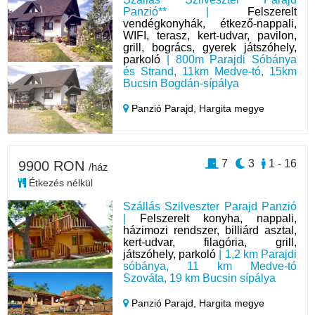
Panzió** |
Felszerelt
vendégkonyhák, étkező-nappali,
WIFI, terasz, kert-udvar, pavilon,
grill, bogrács, gyerek játszóhely,
parkoló
| 800m Parajdi Sóbánya
és Strand, 11km Medve-tó, 15km
Bucsin Bogdán-sípálya
Panzió Parajd,
Hargita megye
7
3
1 - 16
9900 RON
/ház
Étkezés nélkül
Szállás Szilveszter Parajd Panzió
|
Felszerelt konyha, nappali,
házimozi rendszer, billiárd asztal,
kert-udvar, filagória, grill,
játszóhely, parkoló
| 1,2 km Parajdi
sóbánya, 11 km Medve-tó
Szováta, 19 km Bucsin sípálya
Panzió Parajd,
Hargita megye