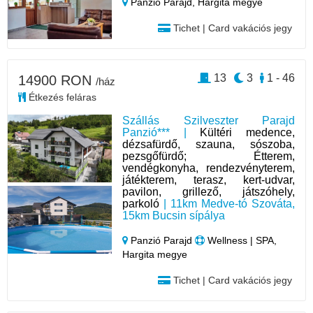
Panzió Parajd,
Hargita megye
Tichet | Card vakációs jegy
13
3
1 - 46
14900 RON
/ház
Étkezés feláras
Szállás Szilveszter Parajd
Panzió*** |
Kültéri medence,
dézsafürdő, szauna, sószoba,
pezsgőfürdő; Étterem,
vendégkonyha, rendezvényterem,
játékterem, terasz, kert-udvar,
pavilon, grillező, játszóhely,
parkoló
| 11km Medve-tó Szováta,
15km Bucsin sípálya
Panzió Parajd
Wellness | SPA,
Hargita megye
Tichet | Card vakációs jegy