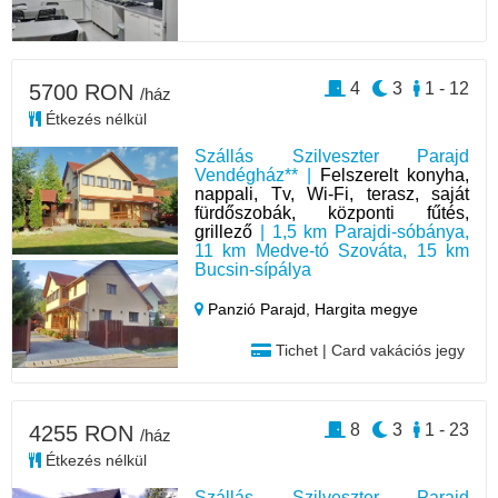
4
3
1 - 12
5700 RON
/ház
Étkezés nélkül
Szállás Szilveszter Parajd
Vendégház** |
Felszerelt konyha,
nappali, Tv, Wi-Fi, terasz, saját
fürdőszobák, központi fűtés,
grillező
| 1,5 km Parajdi-sóbánya,
11 km Medve-tó Szováta, 15 km
Bucsin-sípálya
Panzió Parajd,
Hargita megye
Tichet | Card vakációs jegy
8
3
1 - 23
4255 RON
/ház
Étkezés nélkül
Szállás Szilveszter Parajd