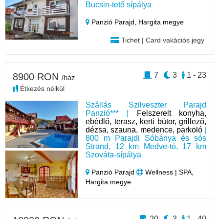
Bucsin-tető sípálya
Panzió Parajd,
Hargita megye
Tichet | Card vakációs jegy
7
3
1 - 23
8900 RON
/ház
Étkezés nélkül
Szállás Szilveszter Parajd
Panzió*** |
Felszerelt konyha,
ebédlő, terasz, kerti bútor, grillező,
dézsa, szauna, medence, parkoló
|
800 m Parajdi Sóbánya és sós
Strand, 12 km Medve-tó, 17 km
Szováta-sípálya
Panzió Parajd
Wellness | SPA,
Hargita megye
20
3
1 - 40