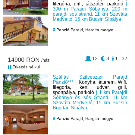
filegória, grill, játszótér, parkoló
|
300 m Parajdi Sóbánya, 200 m
parajdi sós strand, 11 km Szováta
Medve tó, 15 km Bucsin Sípálya
Panzió Parajd,
Hargita megye
12
3
1 - 32
14900 RON
/ház
Étkezés nélkül
Szállás Szilveszter Parajd
Panzió*** |
Konyha, étterem, Wifi,
filegoria, kert, udvar, grill,
sportpálya, parkoló
| 1 km Parajdi
Sóbánya és sós Strand, 11 km
Szováta Medve-tó, 15 km Bucsin
Bogdán Sípálya
Panzió Parajd,
Hargita megye