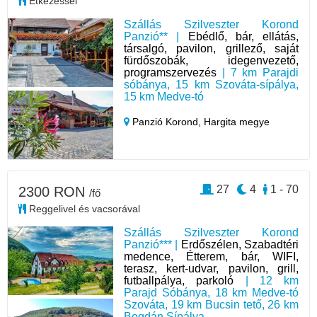
Étkezéssel
Szállás Szilveszter Korond
Panzió** |
Ebédlő, bár, ellátás,
társalgó, pavilon, grillező, saját
fürdőszobák, idegenvezető,
programszervezés
| 7 km Parajdi
sóbánya, 15 km Szováta-sípálya,
15 km Medve-tó
Panzió Korond,
Hargita megye
27
4
1 - 70
2300 RON
/fő
Reggelivel és vacsorával
Szállás Szilveszter Korond
Panzió*** |
Erdőszélen, Szabadtéri
medence, Étterem, bár, WIFI,
terasz, kert-udvar, pavilon, grill,
futballpálya, parkoló
| 12 km
Parajd Sóbánya, 18 km Medve-tó
Szováta, 19 km Bucsin tető, 26 km
Bogdán Sípálya