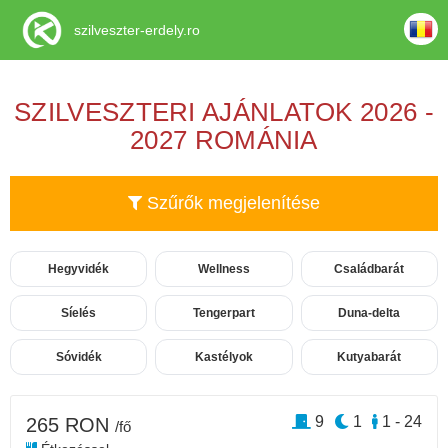
szilveszter-erdely.ro
SZILVESZTERI AJÁNLATOK 2026 -
2027 ROMÁNIA
Szűrők megjelenítése
Hegyvidék
Wellness
Családbarát
Síelés
Tengerpart
Duna-delta
Sóvidék
Kastélyok
Kutyabarát
9
1
1 - 24
265 RON
/fő