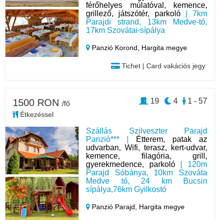
férőhelyes múlatóval, kemence,
grillező, játszótér, parkoló
| 7km
Parajdi strand, 13km Medve-tó,
17km Szovátai-sípálya
Panzió Korond,
Hargita megye
Tichet | Card vakációs jegy
19
4
1 - 57
1500 RON
/fő
Étkezéssel
Szállás Szilveszter Parajd
Panzió*** |
Étterem, patak az
udvarban, Wifi, terasz, kert-udvar,
kemence, filagória, grill,
gyerekmedence, parkoló
| 120m
Parajd Sóbánya, 10km Szováta
Medve tó, 24 km Bucsin
sípálya,76km Gyilkostó
Panzió Parajd,
Hargita megye