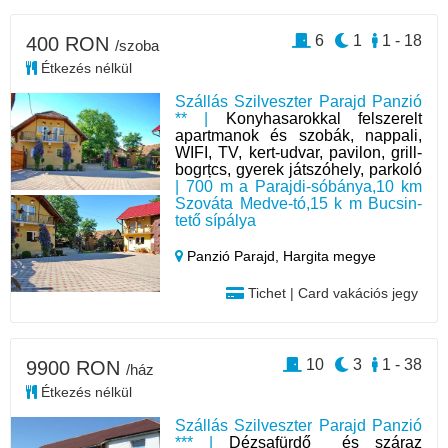
6
1
1 - 18
400 RON
/szoba
Étkezés nélkül
Szállás Szilveszter Parajd Panzió
** |
Konyhasarokkal felszerelt
apartmanok és szobák, nappali,
WIFI, TV, kert-udvar, pavilon, grill-
bogrțcs, gyerek játszóhely, parkoló
| 700 m a Parajdi-sóbánya,10 km
Szováta Medve-tó,15 k m Bucsin-
tető sípálya
Panzió Parajd,
Hargita megye
Tichet | Card vakációs jegy
10
3
1 - 38
9900 RON
/ház
Étkezés nélkül
Szállás Szilveszter Parajd Panzió
*** |
Dézsafürdő és száraz