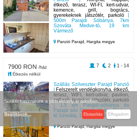
étkező, terasz, WI-FI, kert-udvar,
kemence, grill, bogrács,
gyerekeknek játszótér, parkoló
|
500m Parajdi Sóbánya, 7km
Szováta Medve-tó, 19 km
Vármező
Panzió Parajd,
Hargita megye
7
2
1 - 14
7900 RON
/ház
Étkezés nélkül
Szállás Szilveszter Parajd Panzió
|
Felszerelt vendégkonyha, étkező,
terasz, WIFI, kert-udvar, pavilon,
grillező, bogrács, játszótér, parkoló
Sütiket használunk a jobb élmény érdekében.
| 1,5 km Parajdi-sóbánya és
Parajd sós Strand, 11 km Medve-
Beállítások
...
Elutasítás
Elfogadom
tó Szováta, 15 km Bucsin-sípálya
Panzió Parajd,
Hargita megye