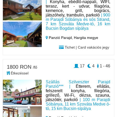
|
Konyha, ebédlő-nappali, WIFI,
terasz, kert - udvar, filagória,
kemence, grill, bogrács,
játszóhely, trambulin, parkoló
| 900
m Parajdi Sóbánya és sós Strand,
7 km Szováta Medve-tó, 16 km
Bucsin Bogdan sípálya
Panzió Parajd,
Hargita megye
Tichet | Card vakációs jegy
17
4
1 - 46
1800 RON
/fő
Étkezéssel
Szállás Szilveszter Parajd
Panzió*** |
Étterem, ellátás,
felszerelt konyha, filegória,
grillező, Wi-Fi, dézsa, szauna,
játszótér, parkoló
| 100 m Parajdi
Sóbánya, 11 km Szováta Medve ó-
tó, 15 km Bucsin-sípálya