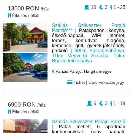
10
3
1 - 25
13500 RON
/ház
Étkezés nélkül
Szállás Szilveszter Parajd
Panzió*** |
Patakparton, konyha,
étkező-nappali, WIFI internet,
terasz, kert-udvar, filagória,
kemence, grill, gyerek-játszóhely,
parkoló
| 600m Parajdi-sóbánya,
11km Medve-tó Szováta, 15km
Bucsin-tető sípálya
Panzió Parajd,
Hargita megye
Tichet | Card vakációs jegy
6
3
1 - 18
6900 RON
/ház
Étkezés nélkül
Szállás Szilveszter Parajd Panzió
|
Patak mellett, 6 apartman
konhasarokkal, nagy nappali,