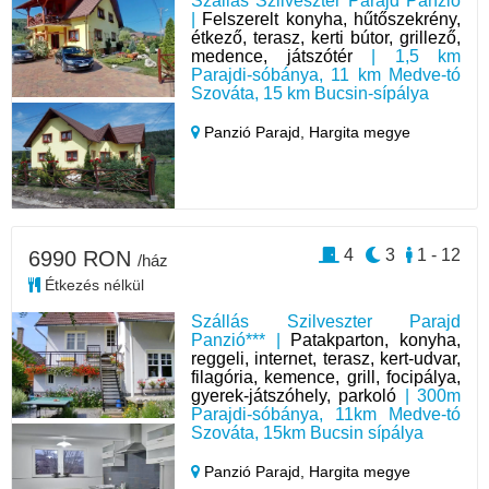
Szállás Szilveszter Parajd Panzió
|
Felszerelt konyha, hűtőszekrény,
étkező, terasz, kerti bútor, grillező,
medence, játszótér
| 1,5 km
Parajdi-sóbánya, 11 km Medve-tó
Szováta, 15 km Bucsin-sípálya
Panzió Parajd,
Hargita megye
4
3
1 - 12
6990 RON
/ház
Étkezés nélkül
Szállás Szilveszter Parajd
Panzió*** |
Patakparton, konyha,
reggeli, internet, terasz, kert-udvar,
filagória, kemence, grill, focipálya,
gyerek-játszóhely, parkoló
| 300m
Parajdi-sóbánya, 11km Medve-tó
Szováta, 15km Bucsin sípálya
Panzió Parajd,
Hargita megye