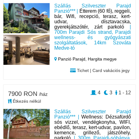
Szállás Szilveszter Parajd
Panzió*** |
Étterem (60 fő), reggeli,
bár, Wifi, recepció, terasz, kert-
udvar, dísztavacska,
gyerekjátszótér, zárt parkoló
|
700m Parajdi Sós strand, Parajdi
wellness- és gyógyászati
szolgáltatások, 14km Szováta
Medve-tó
Panzió Parajd,
Hargita megye
Tichet | Card vakációs jegy
4
3
1 - 12
7900 RON
/ház
Étkezés nélkül
Szállás Szilveszter Parajd
Panzió*** |
Wellness: Dézsafürdő
sós vizzel, vendégkonyha, WIFI,
ebédlő, terasz, kert-udvar, pavilon,
kemence, grillező, játszóhely,
parkoló
| 300m Parajdi-sóbánya,