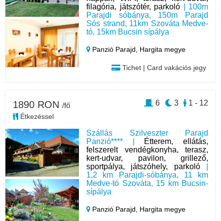
filagória, játszótér, parkoló
| 100m
Parajdi sóbánya, 150m Parajd
Sós strand, 11km Szováta Medve-
tó, 15km Bucsin sípálya
Panzió Parajd,
Hargita megye
Tichet | Card vakációs jegy
6
3
1 - 12
1890 RON
/fő
Étkezéssel
Szállás Szilveszter Parajd
Panzió**** |
Étterem, ellátás,
felszerelt vendégkonyha, terasz,
kert-udvar, pavilon, grillező,
sportpálya, játszóhely, parkoló
|
1,2 km Parajdi-sóbánya, 11 km
Medve-tó Szováta, 15 km Bucsin-
sípálya
Panzió Parajd,
Hargita megye