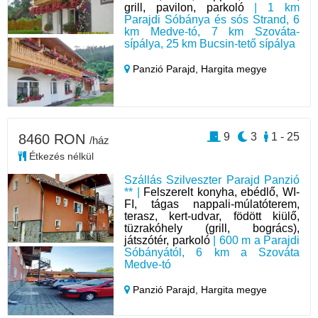
grill, pavilon, parkoló
| 1 km
Parajdi Sóbánya és sós Strand, 6
km Medve-tó, 7 km Szováta-
sípálya, 25 km Bucsin-tető sípálya
Panzió Parajd,
Hargita megye
9
3
1 - 25
8460 RON
/ház
Étkezés nélkül
Szállás Szilveszter Parajd Panzió
** |
Felszerelt konyha, ebédlő, WI-
FI, tágas nappali-múlatóterem,
terasz, kert-udvar, födött kiülő,
tüzrakóhely (grill, bogrács),
játszótér, parkoló
| 600 m a Parajdi
Sóbányától, 6 km a Szováta
Medve-tó
Panzió Parajd,
Hargita megye