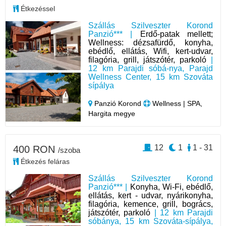
Étkezéssel
Szállás Szilveszter Korond
Panzió*** |
Erdő-patak mellett;
Wellness: dézsafürdő, konyha,
ebédlő, ellátás, Wifi, kert-udvar,
filagória, grill, játszótér, parkoló
|
12 km Parajdi sóbá-nya, Parajd
Wellness Center, 15 km Szováta
sípálya
Panzió Korond
Wellness | SPA,
Hargita megye
12
1
1 - 31
400 RON
/szoba
Étkezés feláras
Szállás Szilveszter Korond
Panzió*** |
Konyha, Wi-Fi, ebédlő,
ellátás, kert - udvar, nyárikonyha,
filagória, kemence, grill, bogrács,
játszótér, parkoló
| 12 km Parajdi
sóbánya, 15 km Szováta-sípálya,