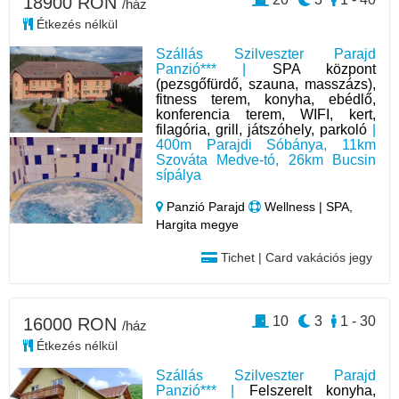
18900 RON
/ház
Étkezés nélkül
Szállás Szilveszter Parajd
Panzió*** |
SPA központ
(pezsgőfürdő, szauna, masszázs),
fitness terem, konyha, ebédlő,
konferencia terem, WIFI, kert,
filagória, grill, játszóhely, parkoló
|
400m Parajdi Sóbánya, 11km
Szováta Medve-tó, 26km Bucsin
sípálya
Panzió Parajd
Wellness | SPA,
Hargita megye
Tichet | Card vakációs jegy
10
3
1 - 30
16000 RON
/ház
Étkezés nélkül
Szállás Szilveszter Parajd
Panzió*** |
Felszerelt konyha,