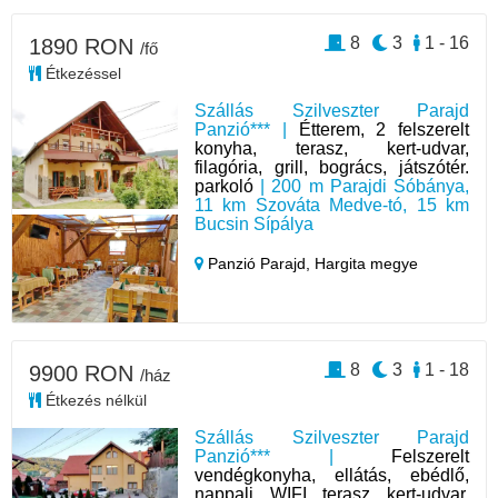
8
3
1 - 16
1890 RON
/fő
Étkezéssel
Szállás Szilveszter Parajd
Panzió*** |
Étterem, 2 felszerelt
konyha, terasz, kert-udvar,
filagória, grill, bogrács, játszótér.
parkoló
| 200 m Parajdi Sóbánya,
11 km Szováta Medve-tó, 15 km
Bucsin Sípálya
Panzió Parajd,
Hargita megye
8
3
1 - 18
9900 RON
/ház
Étkezés nélkül
Szállás Szilveszter Parajd
Panzió*** |
Felszerelt
vendégkonyha, ellátás, ebédlő,
nappali, WIFI, terasz, kert-udvar,