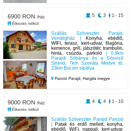
5
3
1 - 15
6900 RON
/ház
Étkezés nélkül
Szállás Szilveszter Parajd,
Vendégház |
Konyha, ebédlő,
WIFI, terasz, kert-udvar, filagória,
kemence, grill, játszótér, trambulin,
hinta, csúzda, parkoló
| 0,9km
Parajdi Sóbánya és a Sósvizű
Strand, 7km Szováta Medve tó,
23km Bucsin sípálya
Panzió Parajd,
Hargita megye
4
4
1 - 10
9000 RON
/ház
Étkezés nélkül
Szállás Szilveszter Parajd Panzió
|
Patak és erdő mellett, konyha,
ebédlő, WiFi, nappali, kert-udvar,