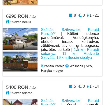
8
3
1 - 21
6990 RON
/ház
Étkezés nélkül
Szállás Szilveszter Parajd
Panzió** |
Kültéri medence
panorámával; Vendégkonyha,
ebédlő, terasz, kert-udvar,
zöldövezet, pavilon, grill, bogrács,
játszótér, parkoló
| 1,5 km Parajdi
sóbánya, 11 km Medve-tó
Szováta, 19 km Bucsin sípálya
Panzió Parajd
Wellness | SPA,
Hargita megye
5
3
1 - 14
5400 RON
/ház
Étkezés feláras
Szállás Szilveszter Parajd
Panzió** |
Konyha, nappali,