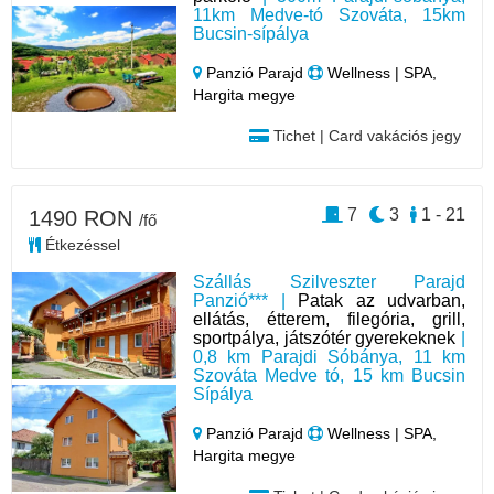
11km Medve-tó Szováta, 15km
Bucsin-sípálya
Panzió Parajd
Wellness | SPA,
Hargita megye
Tichet | Card vakációs jegy
7
3
1 - 21
1490 RON
/fő
Étkezéssel
Szállás Szilveszter Parajd
Panzió*** |
Patak az udvarban,
ellátás, étterem, filegória, grill,
sportpálya, játszótér gyerekeknek
|
0,8 km Parajdi Sóbánya, 11 km
Szováta Medve tó, 15 km Bucsin
Sípálya
Panzió Parajd
Wellness | SPA,
Hargita megye