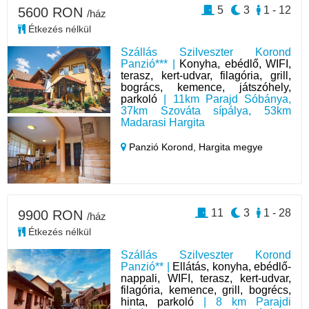
5
3
1 - 12
5600 RON
/ház
Étkezés nélkül
Szállás Szilveszter Korond
Panzió*** |
Konyha, ebédlő, WIFI,
terasz, kert-udvar, filagória, grill,
bogrács, kemence, játszóhely,
parkoló
| 11km Parajd Sóbánya,
37km Szováta sípálya, 53km
Madarasi Hargita
Panzió Korond,
Hargita megye
11
3
1 - 28
9900 RON
/ház
Étkezés nélkül
Szállás Szilveszter Korond
Panzió** |
Ellátás, konyha, ebédlő-
nappali, WIFI, terasz, kert-udvar,
filagória, kemence, grill, bogrécs,
hinta, parkoló
| 8 km Parajdi