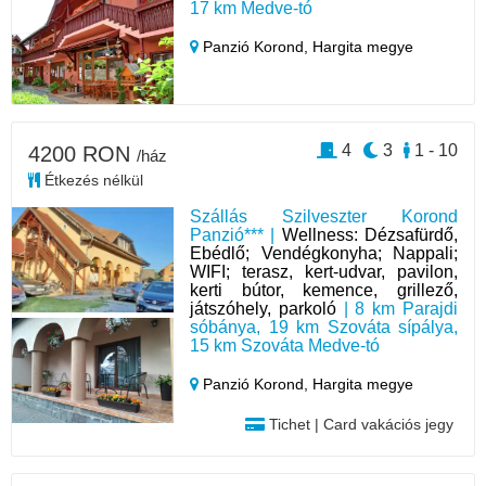
17 km Medve-tó
Panzió Korond,
Hargita megye
4
3
1 - 10
4200 RON
/ház
Étkezés nélkül
Szállás Szilveszter Korond
Panzió*** |
Wellness: Dézsafürdő,
Ebédlő; Vendégkonyha; Nappali;
WIFI; terasz, kert-udvar, pavilon,
kerti bútor, kemence, grillező,
játszóhely, parkoló
| 8 km Parajdi
sóbánya, 19 km Szováta sípálya,
15 km Szováta Medve-tó
Panzió Korond,
Hargita megye
Tichet | Card vakációs jegy