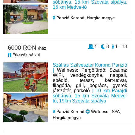
sóbánya, 15 km Szováta sípálya,
15 km Medve-tó
Panzió Korond,
Hargita megye
5
3
1 - 13
6000 RON
/ház
Étkezés nélkül
Szállás Szilveszter Korond Panzió
|
Wellness: Pergőfürdő; Szauna;
WIFI, vendégkonyha, nappali,
ebédlő, terasz, kert-udvar,
filagória, grill, bogrács, gyerek
játszótér, parkoló
| 10 km Parajdi
sóbánya, 15 km Szováta Medve-
tó, 19km Szováta sípálya
Panzió Korond
Wellness | SPA,
Hargita megye