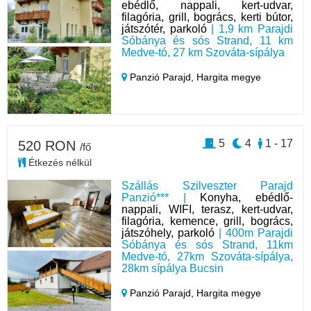
ebédlő, nappali, kert-udvar,
filagória, grill, bogrács, kerti bútor,
játszótér, parkoló
| 1,9 km Parajdi
Sóbánya és sós Strand, 11 km
Medve-tó, 27 km Szováta-sípálya
Panzió Parajd,
Hargita megye
5
4
1 - 17
520 RON
/fő
Étkezés nélkül
Szállás Szilveszter Parajd
Panzió*** |
Konyha, ebédlő-
nappali, WIFI, terasz, kert-udvar,
filagória, kemence, grill, bogrács,
játszóhely, parkoló
| 400m Parajdi
Sóbánya és sós Strand, 11km
Medve-tó, 27km Szováta-sípálya,
28km sípálya Bucsin
Panzió Parajd,
Hargita megye