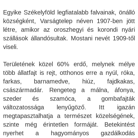
Egyike Székelyföld legfiatalabb falvainak, önálló
községként, Varságtelep néven 1907-ben jött
létre, amikor az oroszhegyi és korondi nyári
szállások állandósultak. Mostani nevét 1909-től
viseli.
Területének közel 60% erdő, melynek mélye
több állatfajt is rejt, otthonos erre a nyúl, róka,
farkas, barnamedve, hiúz, fajdkakas,
császármadár. Rengeteg a málna, áfonya,
szeder és szamóca, a gombafajták
változatossága lenyűgöző. Itt igazán
megtapasztalhatja a természet közelségének,
szinte még érintetlen formáját. Betekintést
nyerhet a hagyományos gazdálkodás