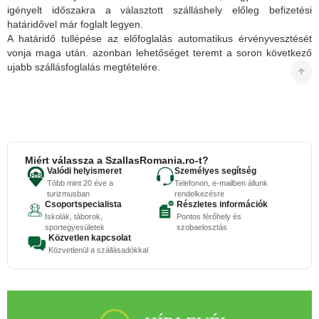
igényelt időszakra a választott szálláshely előleg befizetési
határidővel már foglalt legyen.
A határidő tullépése az előfoglalás automatikus érvényvesztését
vonja maga után. azonban lehetőséget teremt a soron következő
ujabb szállásfoglalás megtételére.
Miért válassza a SzallasRomania.ro-t?
Valódi helyismeret
Személyes segítség
Több mint 20 éve a
Telefonon, e-mailben állunk
turizmusban
rendelkezésre
Csoportspecialista
Részletes információk
Iskolák, táborok,
Pontos férőhely és
sportegyesületek
szobaelosztás
Közvetlen kapcsolat
Közvetlenül a szállásadókkal