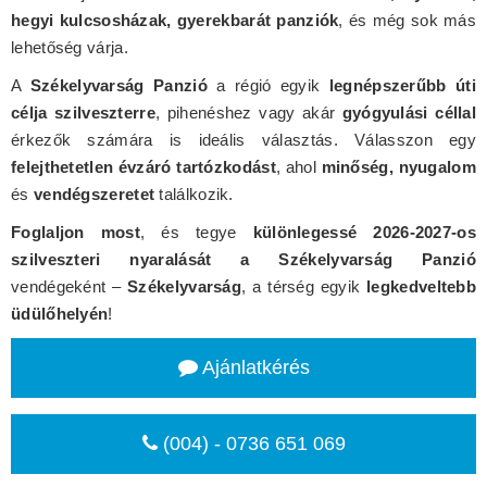
hegyi kulcsosházak, gyerekbarát panziók
, és még sok más
lehetőség várja.
A
Székelyvarság Panzió
a régió egyik
legnépszerűbb úti
célja szilveszterre
, pihenéshez vagy akár
gyógyulási céllal
érkezők számára is ideális választás. Válasszon egy
felejthetetlen évzáró tartózkodást
, ahol
minőség, nyugalom
és
vendégszeretet
találkozik.
Foglaljon most
, és tegye
különlegessé 2026-2027-os
szilveszteri nyaralását a Székelyvarság Panzió
vendégeként –
Székelyvarság
, a térség egyik
legkedveltebb
üdülőhelyén
!
Ajánlatkérés
(004) - 0736 651 069