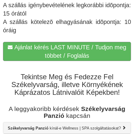
A szállás igénybevételének legkorábbi idõpontja:
15 órától
A szállás kötelezõ elhagyásának idõpontja: 10
óráig
Ajánlat kérés LAST MINUTE / Tudjon meg
többet / Foglalás
Tekintse Meg és Fedezze Fel
Székelyvarság, illetve Környékének
Káprázatos Látnivalóit Képekben!
A leggyakoribb kérdések
Székelyvarság
Panzió
kapcsán
Székelyvarság Panzió
kínál-e Wellness | SPA szolgáltatásokat?