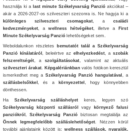
használja ki a
last minute Székelyvarság Panzió
akciókat –
akár a 2026-2027-os szilveszteri szezonra is. Ne hagyja ki a
különleges szilveszteri csomagokat
, a
családi
kedvezményeket
, a
wellness hétvégéket
, illetve a
First
Minute Székelyvarság Panzió
lehetőségeket sem.
Weboldalunkon részletes
bemutatót talál a Székelyvarság
Panzió kínálatáról
, beleértve az
elhelyezkedést
, a
szobák
felszereltségét
, a
szolgáltatásokat
, valamint az aktuális
szilveszteri árakat
.
Képgalériánkban
valós fotókon keresztül
ismerkedhet meg a
Székelyvarság Panzió hangulatával
, a
szállásbelsőkkel
, és a
környezettel
, hogy könnyebben
dönthessen.
Ha
Székelyvarság szálláshelyet
keres, legyen szó
Székelyvarság központi szállásról
vagy
környező falusi
panziókról
,
Székelyvarság Panzió
biztosan megtalálja az
Önnek legmegfelelőbb szálláslehetőséget
. Nézzen körül
további ajánlataink között is:
wellness szállások, nyaralók,