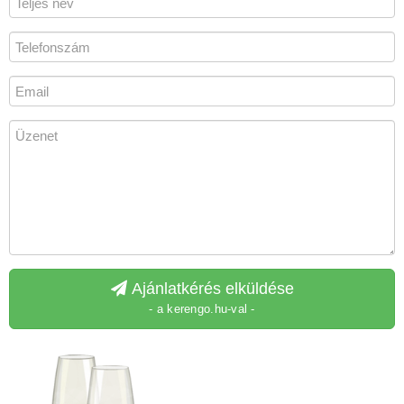
Ajánlatkérés elküldése
- a kerengo.hu-val -