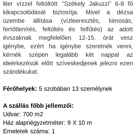
liter vízzel feltöltött "Székely Jakuzzi" 6-8 fő
kikapcsolódását biztosítja. Mivel a dézsa
üzembe állítása (vízleeresztés, kimosás,
fertőtlenítés, feltöltés és felfűtés) az adott
évszaknak megfelelően 12-15. órát vesz
igénybe, ezért ha igénybe szeretnék venni,
kérnék szépen legalább két nappal az
ideérkezésük előtt szíveskedjenek jelezni ezen
szándékukat.
Férőhelyek:
5 szobában 13 személynek
A szállás főbb jellemzői:
Udvar: 700 m2
Ház alapnégyzetméter: 9 X 10 m
Emeletek száma: 1