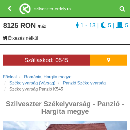
szilveszter-erdely.ro
8125 RON
1 - 13
|
5
|
5
/ház
Étkezés nélkül
Szálláskód: 0545
Főoldal
Románia, Hargita megye
Székelyvarság (Vărșag)
Panzió Székelyvarság
Székelyvarság Panzió K545
Szilveszter Székelyvarság - Panzió -
Hargita megye