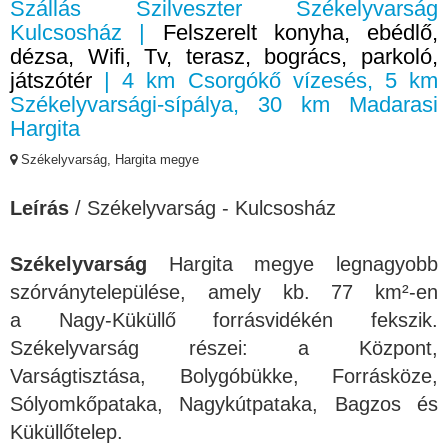
Szállás Szilveszter Székelyvarság
Kulcsosház |
Felszerelt konyha, ebédlő,
dézsa, Wifi, Tv, terasz, bogrács, parkoló,
játszótér
| 4 km Csorgókő vízesés, 5 km
Székelyvarsági-sípálya, 30 km Madarasi
Hargita
Székelyvarság, Hargita megye
Leírás
/ Székelyvarság - Kulcsosház
Székelyvarság
Hargita megye legnagyobb
szórványtelepülése, amely kb. 77 km²-en
a Nagy-Küküllő forrásvidékén fekszik.
Székelyvarság részei: a Központ,
Varságtisztása, Bolygóbükke, Forrásköze,
Sólyomkőpataka, Nagykútpataka, Bagzos és
Küküllőtelep.