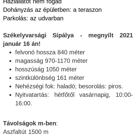
Háziállatot nem fogad
Dohányzás az épületben: a teraszon
Parkolás: az udvarban
Székelyvarsági Sípálya - megnyílt 2021
január 16 án!
felvonó hossza 840 méter
magasság 970-1170 méter
hosszúság 1050 méter
szintkülönbség 161 méter
Nehézségi fok: haladó; besorolás: piros.
Nyitvatartás: hétfőtől vasárnapig, 10:00-
16:00.
Távolságok m-ben
:
Aszfaltút 1500 m