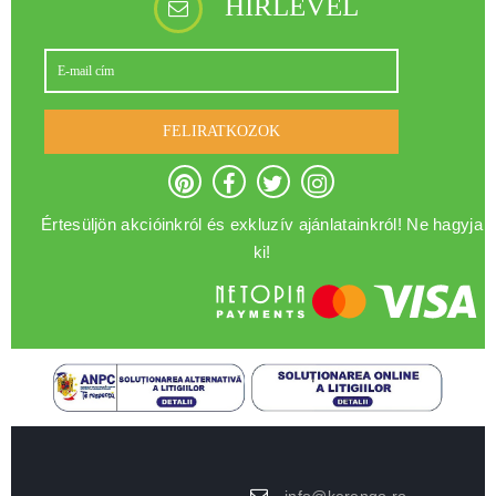
HÍRLEVÉL
FELIRATKOZOK
Értesüljön akcióinkról és exkluzív ajánlatainkról! Ne hagyja
ki!
info@kerengo.ro