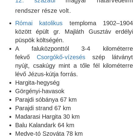
12. századi
magyar határvédelmi
rendszer része volt.
Római katolikus
temploma 1902–1904
között épült gr. Majláth Gusztáv erdélyi
püspök költségén.
A faluközponttól 3-4 kilométerre
fekvő
Csorgókő-vízesés
szép látványt
nyújt, csakúgy mint a tőle fél kilométerre
lévő Jézus-kútja forrás.
Hargita-hegység
Görgényi-havasok
Parajdi sóbánya 67 km
Parajdi strand 67 km
Madarasi Hargita 30 km
Balu Kalandark 64 km
Medve-tó Szováta 78 km