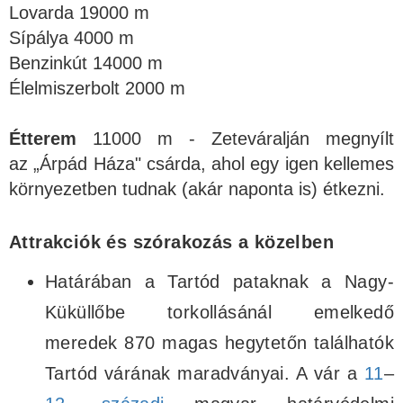
Lovarda 19000 m
Sípálya 4000 m
Benzinkút 14000 m
Élelmiszerbolt 2000 m
Étterem
11000 m - Zeteváralján megnyílt
az „Árpád Háza" csárda, ahol egy igen kellemes
környezetben tudnak (akár naponta is) étkezni.
Attrakciók és szórakozás a közelben
Határában a Tartód pataknak a Nagy-
Küküllőbe torkollásánál emelkedő
meredek 870 magas hegytetőn találhatók
Tartód várának maradványai. A vár a
11
–