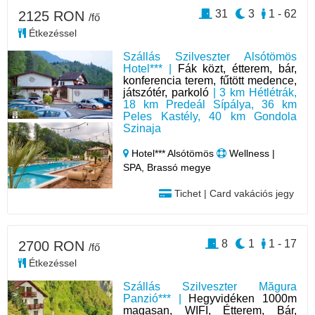
31
3
1 - 62
2125 RON
/fő
Étkezéssel
Szállás Szilveszter Alsótömös
Hotel*** |
Fák közt, étterem, bár,
konferencia terem, fűtött medence,
játszótér, parkoló
| 3 km Hétlétrák,
18 km Predeál Sípálya, 36 km
Peles Kastély, 40 km Gondola
Szinaja
Hotel*** Alsótömös
Wellness |
SPA, Brassó megye
Tichet | Card vakációs jegy
8
1
1 - 17
2700 RON
/fő
Étkezéssel
Szállás Szilveszter Măgura
Panzió*** |
Hegyvidéken 1000m
magasan, WIFI, Étterem, Bár,