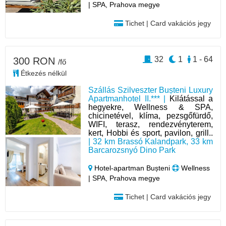
| SPA, Prahova megye
Tichet | Card vakációs jegy
32
1
1 - 64
300 RON
/fő
Étkezés nélkül
Szállás Szilveszter Bușteni Luxury
Apartmanhotel II.*** |
Kilátással a
hegyekre, Wellness & SPA,
chicinetével, klíma, pezsgőfürdő,
WIFI, terasz, rendezvényterem,
kert, Hobbi és sport, pavilon, grill..
| 32 km Brassó Kalandpark, 33 km
Barcarozsnyó Dino Park
Hotel‑apartman Bușteni
Wellness
| SPA, Prahova megye
Tichet | Card vakációs jegy