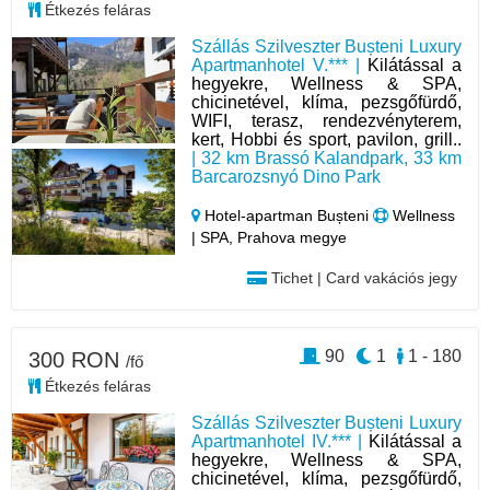
Étkezés feláras
Szállás Szilveszter Bușteni Luxury
Apartmanhotel V.*** |
Kilátással a
hegyekre, Wellness & SPA,
chicinetével, klíma, pezsgőfürdő,
WIFI, terasz, rendezvényterem,
kert, Hobbi és sport, pavilon, grill..
| 32 km Brassó Kalandpark, 33 km
Barcarozsnyó Dino Park
Hotel‑apartman Bușteni
Wellness
| SPA, Prahova megye
Tichet | Card vakációs jegy
90
1
1 - 180
300 RON
/fő
Étkezés feláras
Szállás Szilveszter Bușteni Luxury
Apartmanhotel IV.*** |
Kilátással a
hegyekre, Wellness & SPA,
chicinetével, klíma, pezsgőfürdő,