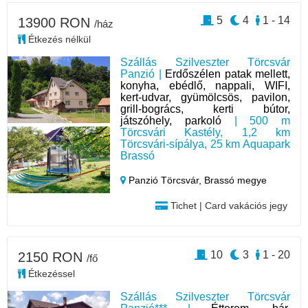
5
4
1 - 14
13900 RON
/ház
Étkezés nélkül
Szállás Szilveszter Törcsvár
Panzió |
Erdőszélen patak mellett,
konyha, ebédlő, nappali, WIFI,
kert-udvar, gyümölcsös, pavilon,
grill-bogrács, kerti bútor,
játszóhely, parkoló
| 500 m
Törcsvári Kastély, 1,2 km
Törcsvári-sípálya, 25 km Aquapark
Brassó
Panzió Törcsvár,
Brassó megye
Tichet | Card vakációs jegy
10
3
1 - 20
2150 RON
/fő
Étkezéssel
Szállás Szilveszter Törcsvár