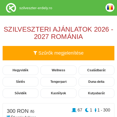
szilveszter-erdely.ro
SZILVESZTERI AJÁNLATOK 2026 -
2027 ROMÁNIA
Szűrők megjelenítése
Hegyvidék
Wellness
Családbarát
Síelés
Tengerpart
Duna-delta
Sóvidék
Kastélyok
Kutyabarát
67
1
1 - 300
300 RON
/fő