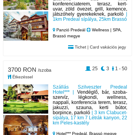
konferenciaterem, terasz, kert-
uvar, zöld övezet, grill, kemence,
játszóhely gyerekeknek, parkoló
|
1km Predeal sípálya, 25km Brassó
Panzió Predeál
Wellness | SPA,
Brassó megye
Tichet | Card vakációs jegy
25
3
1 - 50
3700 RON
/szoba
Étkezéssel
Szállás Szilveszter Predeal
Hotel*** |
Vendéglő, bár, szoba-
szervíz, légkondi, wellness,
nappali, konferencia terem, terasz,
jakuzzi, szauna, kerti bútor,
borpince, parkoló
| 3 km Clabucet-
sípálya, 17 km 7 Létrák kanyon, 22
km Peles-kastély
Hotel*** Predeál,
Brassó megye