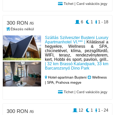
Tichet | Card vakációs jegy
6
1
1 - 18
300 RON
/fő
Étkezés nélkül
Szállás Szilveszter Bușteni Luxury
Apartmanhotel VI.*** |
Kilátással a
hegyekre, Wellness & SPA,
chicinetével, klíma, pezsgőfürdő,
WIFI, terasz, rendezvényterem,
kert, Hobbi és sport, pavilon, grill..
| 32 km Brassó Kalandpark, 33 km
Barcarozsnyó Dino Park
Hotel‑apartman Bușteni
Wellness
| SPA, Prahova megye
Tichet | Card vakációs jegy
12
1
1 - 24
300 RON
/fő