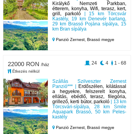
Királykő Nemzeti Parkban,
étterem, konyha, Wifi, terasz, kert,
grill, parkoló
| 15 km Törcsvár
Kastély, 19 km Denevér barlang,
29 km Brassó Pojána sípálya, 15
km Bran sípálya
Panzió Zernest,
Brassó megye
24
4
1 - 68
22000 RON
/ház
Étkezés nélkül
Szállás Szilveszter Zernest
Panzió*** |
Erdőszélen, kilátással
a hegyekre, felszerelt konyha,
ellátás, ebédlő, terasz, filegória,
grillező, kerti bútor, parkoló
| 13 km
Törcsvári-sípálya, 28 km Smile
Aquapark Brassó, 50 km Peles-
kastély
Panzió Zernest,
Brassó megye