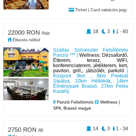
Tichet | Card vakációs jegy
18
3
1 - 60
22000 RON
/ház
Étkezés nélkül
Szállás Szilveszter Felsőtömös
Panzió *** |
Wellness: Dézsafürdő,
Étterem, terasz, WIFI,
konferenciaterem, jétékterem, kert,
pavilon, grill,, játszótér, parkoló
|
Központ 3km , 8km Predeál
Sípálya, 10km Hétlétrák, 14km
Élménypark Brassó, 27km Peles
Kastély
Panzió Felsőtömös
Wellness |
SPA, Brassó megye
14
3
1 - 34
2750 RON
/fő