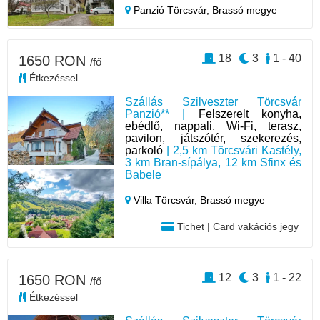
Panzió Törcsvár,
Brassó megye
18
3
1 - 40
1650 RON
/fő
Étkezéssel
Szállás Szilveszter Törcsvár
Panzió** |
Felszerelt konyha,
ebédlő, nappali, Wi-Fi, terasz,
pavilon, játszótér, szekerezés,
parkoló
| 2,5 km Törcsvári Kastély,
3 km Bran-sípálya, 12 km Sfinx és
Babele
Villa Törcsvár,
Brassó megye
Tichet | Card vakációs jegy
12
3
1 - 22
1650 RON
/fő
Étkezéssel