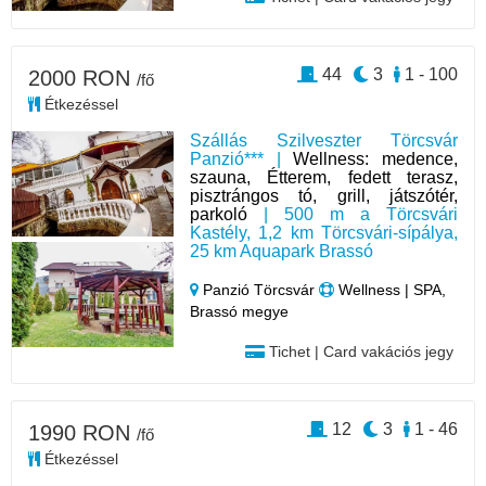
44
3
1 - 100
2000 RON
/fő
Étkezéssel
Szállás Szilveszter Törcsvár
Panzió*** |
Wellness: medence,
szauna, Étterem, fedett terasz,
pisztrángos tó, grill, játszótér,
parkoló
| 500 m a Törcsvári
Kastély, 1,2 km Törcsvári-sípálya,
25 km Aquapark Brassó
Panzió Törcsvár
Wellness | SPA,
Brassó megye
Tichet | Card vakációs jegy
12
3
1 - 46
1990 RON
/fő
Étkezéssel