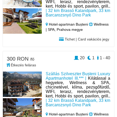
WIFI, terasz, rendezvényterem,
kert, Hobbi és sport, pavilon, grill..
| 32 km Brassó Kalandpark, 33 km
Barcarozsnyó Dino Park
Hotel‑apartman Bușteni
Wellness
| SPA, Prahova megye
Tichet | Card vakációs jegy
20
1
1 - 40
300 RON
/fő
Étkezés feláras
Szállás Szilveszter Bușteni Luxury
Apartmanhotel III.*** |
Kilátással a
hegyekre, Wellness & SPA,
chicinetével, klíma, pezsgőfürdő,
WIFI, terasz, rendezvényterem,
kert, Hobbi és sport, pavilon, grill..
| 32 km Brassó Kalandpark, 33 km
Barcarozsnyó Dino Park
Hotel‑apartman Bușteni
Wellness