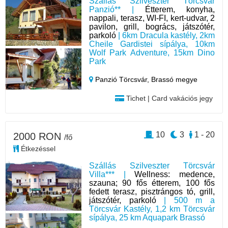
Szállás Szilveszter Törcsvár
Panzió** |
Étterem, konyha,
nappali, terasz, WI-FI, kert-udvar, 2
pavilon, grill, bogrács, játszótér,
parkoló
| 6km Dracula kastély, 2km
Cheile Gardistei sípálya, 10km
Wolf Park Adventure, 15km Dino
Park
Panzió Törcsvár,
Brassó megye
Tichet | Card vakációs jegy
10
3
1 - 20
2000 RON
/fő
Étkezéssel
Szállás Szilveszter Törcsvár
Villa*** |
Wellness: medence,
szauna; 90 fős étterem, 100 fős
fedett terasz, pisztrángos tó, grill,
játszótér, parkoló
| 500 m a
Törcsvár Kastély, 1,2 km Törcsvár
sípálya, 25 km Aquapark Brassó