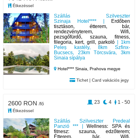
Étkezéssel
Szállás Szilveszter
Szinaja Hotel**** |
Erdőben
tisztáson, étterem, bár,
rendezvényterem, Wifi,
pezsgőfürdő, szauna, fitness,
filegoria, kert, grill, parkoló
| 1km
Peleș kastély, 8km Szfinx-
Bucsecs, 23km Törcsvára, 3km
Sinaia sípálya
Hotel**** Sinaia,
Prahova megye
Tichet | Card vakációs jegy
23
4
1 - 50
2600 RON
/fő
Étkezéssel
Szállás Szilveszter Predeal
Panzió *** |
Wellness: SPA és
fitnesz: szauna, edzőterem;
Étterem, bár, Wifi,