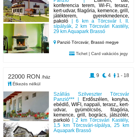
Panzió*** |
Étterem, bár,
konferencia terem, Wi-Fi, terasz,
kert-udvar, filagória, kemence, grill,
játékterem, gyerekmedence,
pakoló
| 6 km a Törcsvár I. II.
sípályák, 2 km Törcsvári Kastély,
29 km Aquapark Brassó
Panzió Törcsvár,
Brassó megye
Tichet | Card vakációs jegy
9
4
1 - 18
22000 RON
/ház
Étkezés nélkül
Szállás Szilveszter Törcsvár
Panzió*** |
Erdőszélen, konyha,
ebédlő, WIFI, nappali, terasz,, kert-
udvar, gyümölcsös, filagória,
kemence, grill, bogrács, játszótér,
parkoló
| 2 km Törcsvári Kastély,
1,5 km Törcsvári-sípálya, 25 km
Aquapark Brassó