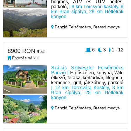
bogrács, ATV és UTV bérlés,
parkoló,
| 8 km Törcsvári kastély, 8
km Bran sípálya, 28 km Hétlétrák
kanyon
Panzió Felsőmoécs,
Brassó megye
6
3
1 - 12
8900 RON
/ház
Étkezés nélkül
Szállás Szilveszter Felsőmoécs
Panzió |
Erdőszélen, konyha, Wifi,
étkező, terasz, kert/udvar, filegoria,
kemence, grill, játszóhely, parkoló
| 12 km Törcsvára Kastély, 8 km
Bran sípálya, 28 km Hétlétrák
kanyon
Panzió Felsőmoécs,
Brassó megye