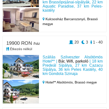
km Brassópojánai-sípályák, 22 km
Aquatic Paradise, 37 km Peles-
kastély
Kulcsosház Barcarozsnyó,
Brassó
megye
20
3
1 - 40
19900 RON
/ház
Étkezés nélkül
Szállás Szilveszter Alsótömös
Hotel** |
Bár, Wifi, parkoló
| 18 km
Predeál Sípálya, 27 km Cazacu
Sípálya, 36 km Peles Kastély, 40
km Gondola Szinaja
Hotel** Alsótömös,
Brassó megye