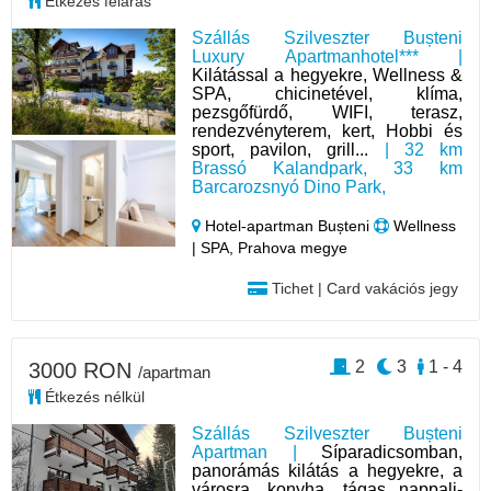
Étkezés feláras
Szállás Szilveszter Bușteni
Luxury Apartmanhotel*** |
Kilátással a hegyekre, Wellness &
SPA, chicinetével, klíma,
pezsgőfürdő, WIFI, terasz,
rendezvényterem, kert, Hobbi és
sport, pavilon, grill...
| 32 km
Brassó Kalandpark, 33 km
Barcarozsnyó Dino Park,
Hotel‑apartman Bușteni
Wellness
| SPA, Prahova megye
Tichet | Card vakációs jegy
2
3
1 - 4
3000 RON
/apartman
Étkezés nélkül
Szállás Szilveszter Bușteni
Apartman |
Síparadicsomban,
panorámás kilátás a hegyekre, a
városra, konyha, tágas nappali-