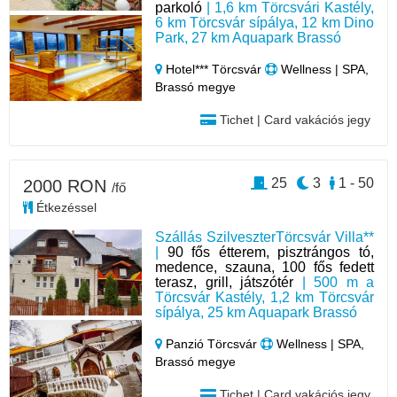
parkoló
| 1,6 km Törcsvári Kastély,
6 km Törcsvár sípálya, 12 km Dino
Park, 27 km Aquapark Brassó
Hotel*** Törcsvár
Wellness | SPA,
Brassó megye
Tichet | Card vakációs jegy
25
3
1 - 50
2000 RON
/fő
Étkezéssel
Szállás SzilveszterTörcsvár Villa**
|
90 fős étterem, pisztrángos tó,
medence, szauna, 100 fős fedett
terasz, grill, játszótér
| 500 m a
Törcsvár Kastély, 1,2 km Törcsvár
sípálya, 25 km Aquapark Brassó
Panzió Törcsvár
Wellness | SPA,
Brassó megye
Tichet | Card vakációs jegy