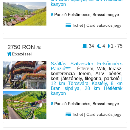
kanyon
Panzió Felsőmoécs,
Brassó megye
Tichet | Card vakációs jegy
34
4
1 - 75
2750 RON
/fő
Étkezéssel
Szállás Szilveszter Felsőmoécs
Panzió*** |
Étterem, Wifi, terasz,
konferencia terem, ATV bérlés,
kert, játszóhely, filegoria, parkoló
|
12 km Törcsvára Kastély, 8 km
Bran sípálya, 28 km Hétlétrák
kanyon
Panzió Felsőmoécs,
Brassó megye
Tichet | Card vakációs jegy