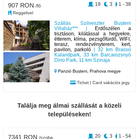
19
3
1 - 38
907 RON
/fő
Reggelivel
Szállás Szilveszter Bușteni
Villaház*** |
Erdőszélen a
tisztáson, kilátással a hegyekre,
étterem, klíma, pezsgőfürdő, WIFI,
terasz, rendezvényterem, kert,
pavilon, parkoló
| 32 km Brassó
Kalandpark, 33 km Barcarozsnyó
Dino Park, 11 km Szinaja
Panzió Bușteni,
Prahova megye
Tichet | Card vakációs jegy
Találja meg álmai szállását a közeli
településeken!
20
3
1 - 54
7341 RON
/szoba