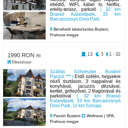
ebédlő, WIFI, kábel tv, Netflix,
erkély-terasz, parkoló
| 32 km
Brassó Kalandpark, 33 km
Barcarozsnyó Dino Park
Bérelhető lakás/szoba Bușteni,
Prahova megye
13
3
1 - 32
1990 RON
/fő
Étkezéssel
Szállás Szilveszter Busteni
Panzió *** |
Erdő szélén, hegyekre
néző tisztáson, 3 nappalival és
konyhával, jacuzzis dézsával,
kerttel, grillezővel, 2 filagóriával és
parkolóval
| 32 km Brassó
Kalandpark, 33 km Barcarozsnyó
Dino Park, 11 km Szinaja
Panzió Bușteni
Wellness | SPA,
Prahova megye