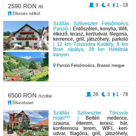
9
4
1 - 18
2590 RON
/fő
Étkezés nélkül
Szállás Szilveszter Felsőmoécs
Panzió |
Erdőszélen, konyha, Wifi,
étkező, terasz, kert/udvar, filegoria,
kemence, grill, játszóhely, parkoló
| 12 km Törcsvára Kastély, 8 km
Bran sípálya, 28 km Hétlétrák
kanyon
Panzió Felsőmoécs,
Brassó megye
28
3
1 - 78
6500 RON
/szoba
Étkezéssel
Szállás Szilveszter Törcsvár
Hotel*** |
Beltéri medence,
szauna, étterem, terasz, bár,
konferencia terem, WIFI, kert-
udvar, filagória, grill, játszóhely,