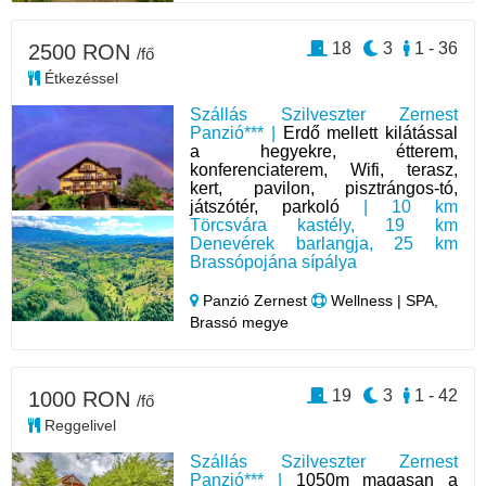
18
3
1 - 36
2500 RON
/fő
Étkezéssel
Szállás Szilveszter Zernest
Panzió*** |
Erdő mellett kilátással
a hegyekre, étterem,
konferenciaterem, Wifi, terasz,
kert, pavilon, pisztrángos-tó,
játszótér, parkoló
| 10 km
Törcsvára kastély, 19 km
Denevérek barlangja, 25 km
Brassópojána sípálya
Panzió Zernest
Wellness | SPA,
Brassó megye
19
3
1 - 42
1000 RON
/fő
Reggelivel
Szállás Szilveszter Zernest
Panzió*** |
1050m magasan a