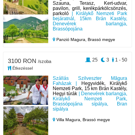
Szauna, Terasz, Kert-udvar,
pavilon, grill, kerékpárkölcsönzés,
parkoló
| Királykő Nemzeti Park
bejáratnál, 15km Brán Kastély,
Denevérek barlangja,
Brassópojána
Panzió Magura,
Brassó megye
25
3
1 - 50
3100 RON
/szoba
Étkezéssel
Szállás Szilveszter Măgura
Faházak |
Hegyvidék, Királykő
Nemzeti Park, 15 km Brán Kastély,
Hegyi túrák
| Denevérek barlangja,
Királykő Nemzeti Park,
Brassópojána sípálya, Bran
sípálya
Villa Magura,
Brassó megye