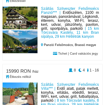
Étkezéssel
Szállás Szilveszter Felsőmoécs
Panzió*** |
Erdőszélen, 1100 m
magasan, panorámával; Légkondi,
étterem, konyha, WI-FI, terasz,
kert, udvar, játszóhely, pavilon,
grill, sportpálya, parkoló
| 15 km
Törcsvára Kastély, 11 km Bran
sípálya, 29 km Hétlétrák kanyon
Panzió Felsőmoécs,
Brassó megye
Tichet | Card vakációs jegy
8
4
1 - 16
15990 RON
/ház
Étkezés nélkül
Szállás Szilveszter Felsőmoécs
Villa*** |
Erdő alatt, patak mellett,
konyha, ellátás, ebédlő, terasz,
WiFi, kert, udvar, grill, futballpálya,
parkoló
| 8 km Törcsvári kastély, 8
km Bran sípálya, 28 km Hétlétrák