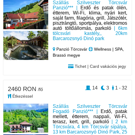
Szállás Szilveszter Törcsvár
Panzió*** |
Erdő és patak ölén,
étterem, Wi-Fi, klima, nyári kert,
saját farm, filagória, grill, Játszótér,
pisztrángtó, sportpálya, elektromos
autó töltőállomás, parkoló
| 6km
tölcsvári kastély,, 20km
Barcarozsnyó Dinó park
Panzió Törcsvár
Wellness | SPA,
Brassó megye
Tichet | Card vakációs jegy
14
3
1 - 32
2460 RON
/fő
Étkezéssel
Szállás Szilveszter Törcsvár
Fogadó Panzió*** |
Erdő, patak
mellett, étterem, nappali, Wi-Fi,
terasz, kert, grill, parkoló
| 2 km
Törcsvára, 4 km Törcsvár sípálya,
13 km Barcarozsnyó Dinó Park, 25