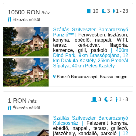
10
3
1 - 23
10500 RON
/ház
Étkezés nélkül
Szállás Szilveszter Barcarozsnyó
Panzió*** |
Fenyvesben, tisztáson,
konyha, ebédlő, nappali, WIFI,
terasz, kert-udvar, filagória,
kemence, grill, parkoló
| 400m
Dinó Park, 9km Brassópojána, 12
km Drakula Kastély, 25km Predeál
Sípálya, 40km Peles Kastély
Panzió Barcarozsnyó,
Brassó megye
3
3
1 - 8
1 RON
/ház
Étkezés nélkül
Szállás Szilveszter Barcarozsnyó
Kulcsosház |
Felszerelt konyha,
ebédlő, nappali, terasz, grillező,
játszóhely, kandalló, parkoló
| 12