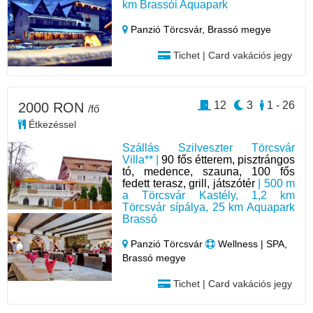
km Brassói Aquapark
Panzió Törcsvár,
Brassó megye
Tichet | Card vakációs jegy
12
3
1 - 26
2000 RON
/fő
Étkezéssel
Szállás Szilveszter Törcsvár
Villa** |
90 fős étterem, pisztrángos
tó, medence, szauna, 100 fős
fedett terasz, grill, játszótér
| 500 m
a Törcsvár Kastély, 1,2 km
Törcsvár sípálya, 25 km Aquapark
Brassó
Panzió Törcsvár
Wellness | SPA,
Brassó megye
Tichet | Card vakációs jegy