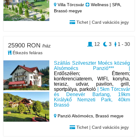
Villa Törcsvár
Wellness | SPA,
Brassó megye
Tichet | Card vakációs jegy
12
3
1 - 30
25900 RON
/ház
Étkezés feláras
Szállás Szilveszter Moécs község
Alsómoécs Panzió*** |
Erdőszélen; Étterem;
konferenciaterem, WIFI, konyha,
terasz, udvar, pavilon, grill,
sportpálya, parkoló
| 5km Törcsvár
és Denevér Barlang, 19km
Királykő Nemzeti Park, 40km
Brassó
Panzió Alsómoécs,
Brassó megye
Tichet | Card vakációs jegy