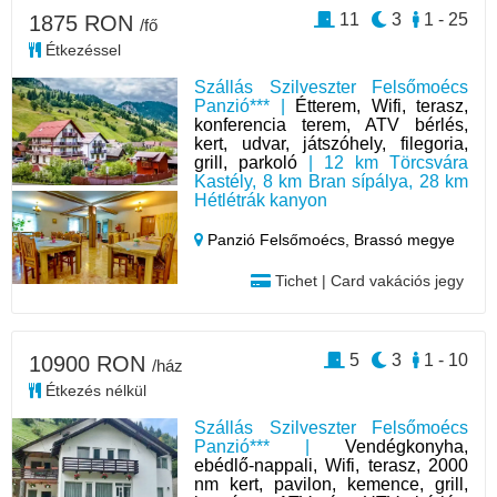
11
3
1 - 25
1875 RON
/fő
Étkezéssel
Szállás Szilveszter Felsőmoécs
Panzió*** |
Étterem, Wifi, terasz,
konferencia terem, ATV bérlés,
kert, udvar, játszóhely, filegoria,
grill, parkoló
| 12 km Törcsvára
Kastély, 8 km Bran sípálya, 28 km
Hétlétrák kanyon
Panzió Felsőmoécs,
Brassó megye
Tichet | Card vakációs jegy
5
3
1 - 10
10900 RON
/ház
Étkezés nélkül
Szállás Szilveszter Felsőmoécs
Panzió*** |
Vendégkonyha,
ebédlő-nappali, Wifi, terasz, 2000
nm kert, pavilon, kemence, grill,