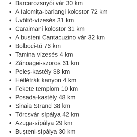
Barcarozsnyói vár 30 km
A Ialomița-barlangi kolostor 72 km
Üvöltő-vízesés 31 km
Caraimani kolostor 31 km
A bușteni Cantacuzino vár 32 km
Bolboci-tó 76 km
Tamina-vízesés 4 km
Zănoagei-szoros 61 km
Peleș-kastély 38 km
Hétlétrák kanyon 4 km
Fekete templom 10 km
Posada-kastély 48 km
Sinaia Strand 38 km
Törcsvár-sípálya 42 km
Azuga-sípálya 29 km
Bușteni-sípálya 30 km