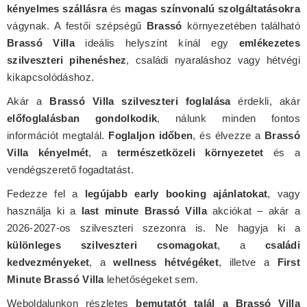
kényelmes szállásra
és
magas színvonalú szolgáltatásokra
vágynak. A festői szépségű
Brassó
környezetében található
Brassó Villa
ideális helyszínt kínál egy
emlékezetes
szilveszteri pihenéshez
, családi nyaraláshoz vagy hétvégi
kikapcsolódáshoz.
Akár a
Brassó Villa szilveszteri foglalása
érdekli, akár
előfoglalásban gondolkodik
, nálunk minden fontos
információt megtalál.
Foglaljon időben
, és élvezze a
Brassó
Villa kényelmét
, a
természetközeli környezetet
és a
vendégszerető fogadtatást.
Fedezze fel a
legújabb early booking ajánlatokat
, vagy
használja ki a
last minute Brassó Villa
akciókat – akár a
2026-2027-os szilveszteri szezonra is. Ne hagyja ki a
különleges szilveszteri csomagokat
, a
családi
kedvezményeket
, a
wellness hétvégéket
, illetve a
First
Minute Brassó Villa
lehetőségeket sem.
Weboldalunkon részletes
bemutatót talál a Brassó Villa