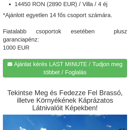
14450 RON (2890 EUR) / Villa / 4 éj
*Ajánlott egyetlen 14 fős csoport számára.
Fiatalabb csoportok esetében plusz
garanciapénz:
1000 EUR
Ajánlat kérés LAST MINUTE / Tudjon meg
többet / Foglalás
Tekintse Meg és Fedezze Fel Brassó,
illetve Környékének Káprázatos
Látnivalóit Képekben!