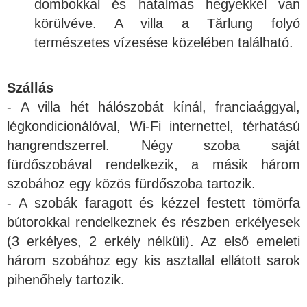
dombokkal és hatalmas hegyekkel van
körülvéve. A villa a Tărlung folyó
természetes vízesése közelében található.
Szállás
- A villa hét hálószobát kínál, franciaággyal,
légkondicionálóval, Wi-Fi internettel, térhatású
hangrendszerrel. Négy szoba saját
fürdőszobával rendelkezik, a másik három
szobához egy közös fürdőszoba tartozik.
- A szobák faragott és kézzel festett tömörfa
bútorokkal rendelkeznek és részben erkélyesek
(3 erkélyes, 2 erkély nélküli). Az első emeleti
három szobához egy kis asztallal ellátott sarok
pihenőhely tartozik.