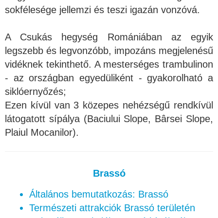
sokfélesége jellemzi és teszi igazán vonzóvá.
A Csukás hegység Romániában az egyik
legszebb és legvonzóbb, impozáns megjelenésű
vidéknek tekinthető. A mesterséges trambulinon
- az országban egyedüliként - gyakorolható a
siklóernyőzés;
Ezen kívül van 3 közepes nehézségű rendkívül
látogatott sípálya (Baciului Slope, Bârsei Slope,
Plaiul Mocanilor).
Brassó
Általános bemutatkozás: Brassó
Természeti attrakciók Brassó területén