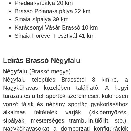
Predeal-sípálya 20 km
Brassó Pojána-sípálya 22 km
Sinaia-sípálya 39 km
Karácsonyi Vásár Brassó 10 km
Sinaia Forever Fesztivál 41 km
Leírás Brassó Négyfalu
Négyfalu
(Brassó megye)
Négyfalu település Brassótól 8 km-re, a
Nagykőhavas közelében található. A hegyi
túrázás és a téli sportok szerelmeseit különösen
vonzó tájak és néhány sportág gyakorlásához
alkalmas feltételek várják (siklóernyőzés,
sípályák, mesterséges trambulin,ülőlift, stb.).
Nagykőhavasokat a domborzati konfigurációk