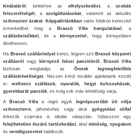
kínálatáról
, beleértve az
elhelyezkedést
, a
szobák
felszereltségét
, a
szolgáltatásokat
, valamint az aktuális
szilveszteri árakat
.
Képgalériánkban
valós fotókon keresztül
ismerkedhet meg a
Brassó Villa hangulatával
, a
szállásbelsőkkel
, és a
környezettel
, hogy könnyebben
dönthessen.
Ha
Brassó szálláshelyet
keres, legyen szó
Brassó központi
szállásról
vagy
környező falusi panziókról
,
Brassó Villa
biztosan megtalálja az
Önnek legmegfelelőbb
szálláslehetőséget
. Nézzen körül további ajánlataink között
is:
wellness szállások, nyaralók, hegyi kulcsosházak,
gyerekbarát panziók
, és még sok más lehetőség várja.
A
Brassó Villa
a régió egyik
legnépszerűbb úti célja
szilveszterre
, pihenéshez vagy akár
gyógyulási céllal
érkezők számára is ideális választás. Válasszon egy
felejthetetlen évzáró tartózkodást
, ahol
minőség, nyugalom
és
vendégszeretet
találkozik.