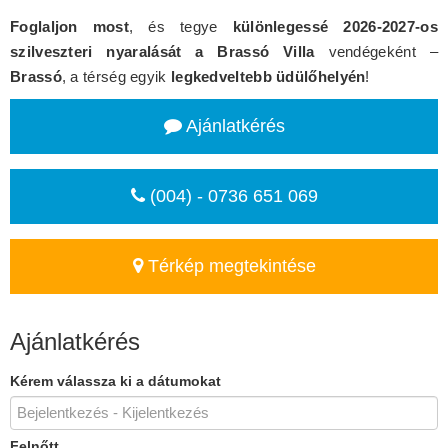
Foglaljon most
, és tegye
különlegessé 2026-2027-os
szilveszteri nyaralását a Brassó Villa
vendégeként –
Brassó
, a térség egyik
legkedveltebb üdülőhelyén
!
Ajánlatkérés
(004) - 0736 651 069
Térkép megtekintése
Ajánlatkérés
Kérem válassza ki a dátumokat
Felnőtt