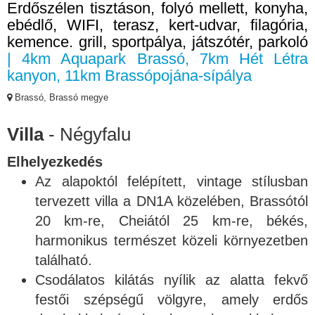
Erdőszélen tisztáson, folyó mellett, konyha,
ebédlő, WIFI, terasz, kert-udvar, filagória,
kemence. grill, sportpálya, játszótér, parkoló
| 4km Aquapark Brassó, 7km Hét Létra
kanyon, 11km Brassópojána-sípálya
Brassó, Brassó megye
Villa
- Négyfalu
Elhelyezkedés
Az alapoktól felépített, vintage stílusban
tervezett villa a DN1A közelében, Brassótól
20 km-re, Cheiától 25 km-re, békés,
harmonikus természet közeli környezetben
található.
Csodálatos kilátás nyílik az alatta fekvő
festői szépségű völgyre, amely erdős