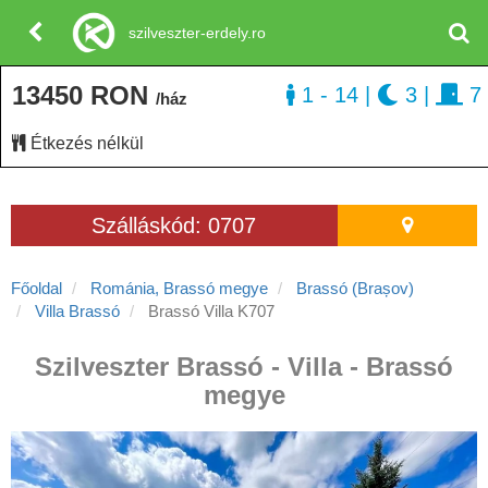
szilveszter-erdely.ro
13450 RON
1 - 14
|
3
|
7
/ház
Étkezés nélkül
Szálláskód: 0707
Főoldal
Románia, Brassó megye
Brassó (Brașov)
Villa Brassó
Brassó Villa K707
Szilveszter Brassó - Villa - Brassó
megye