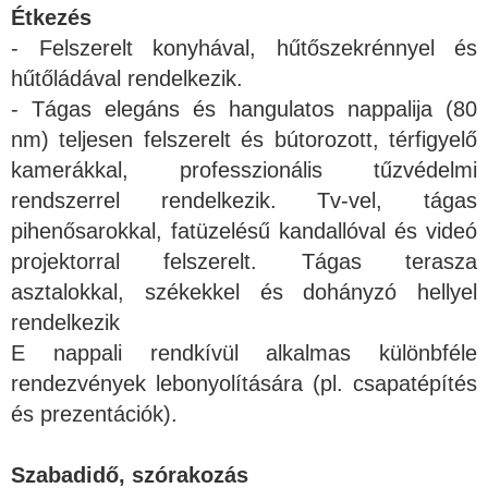
Étkezés
- Felszerelt konyhával, hűtőszekrénnyel és
hűtőládával rendelkezik.
- Tágas elegáns és hangulatos nappalija (80
nm) teljesen felszerelt és bútorozott, térfigyelő
kamerákkal, professzionális tűzvédelmi
rendszerrel rendelkezik. Tv-vel, tágas
pihenősarokkal, fatüzelésű kandallóval és videó
projektorral felszerelt. Tágas terasza
asztalokkal, székekkel és dohányzó hellyel
rendelkezik
E nappali rendkívül alkalmas különbféle
rendezvények lebonyolítására (pl. csapatépítés
és prezentációk).
Szabadidő, szórakozás