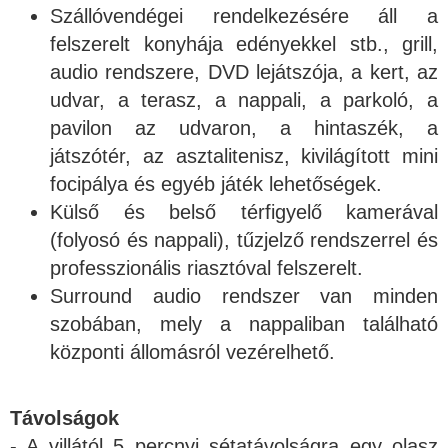
Szállóvendégei rendelkezésére áll a
felszerelt konyhája edényekkel stb., grill,
audio rendszere, DVD lejátszója, a kert, az
udvar, a terasz, a nappali, a parkoló, a
pavilon az udvaron, a hintaszék, a
játszótér, az asztalitenisz, kivilágított mini
focipálya és egyéb játék lehetőségek.
Külső és belső térfigyelő kamerával
(folyosó és nappali), tűzjelző rendszerrel és
professzionális riasztóval felszerelt.
Surround audio rendszer van minden
szobában, mely a nappaliban található
központi állomásról vezérelhető.
Távolságok
- A villától 5 percnyi sétatávolságra egy olasz