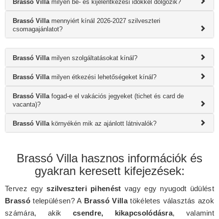
Brassó Villa
milyen be- és kijelentkezési időkkel dolgozik?
Brassó Villa
mennyiért kínál 2026-2027 szilveszteri
csomagajánlatot?
Brassó Villa
milyen szolgáltatásokat kínál?
Brassó Villa
milyen étkezési lehetőségeket kínál?
Brassó Villa
fogad-e el vakációs jegyeket (tichet és card de
vacanta)?
Brassó Villa
környékén mik az ajánlott látnivalók?
Brassó Villa hasznos információk és
gyakran keresett kifejezések:
Tervez egy
szilveszteri pihenést
vagy egy nyugodt üdülést
Brassó
településen? A
Brassó Villa
tökéletes választás azok
számára, akik
csendre, kikapcsolódásra
, valamint