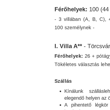
Férőhelyek:
100 (44
- 3 villában
(A, B, C),
100 személynek -
I. Villa A**
- Törcsvá
Férőhelyek:
26 + pótág
Tökéletes választás leh
Szállás
Kínálunk szállásl
elegendő helyen az 
A pihentető légkör