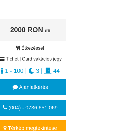
2000 RON
/fő
Étkezéssel
Tichet | Card vakációs jegy
1 - 100
|
3
|
44
Ajánlatkérés
(004) - 0736 651 069
Térkép megtekintése