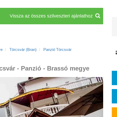
Vissza az összes szilveszteri ajánlathoz
ye
Törcsvár (Bran)
Panzió Törcsvár
rcsvár - Panzió - Brassó megye