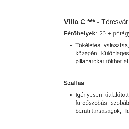
Villa C ***
- Törcsvár
Férőhelyek:
20 + pótág
Tökéletes választá
közepén. Különleges
pillanatokat tölthet el
Szállás
Igényesen kialakítot
fürdőszobás szobáb
baráti társaságok, i