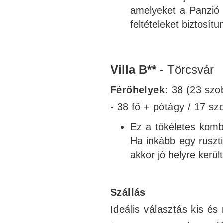
amelyeket a Panzió k
feltételeket biztosí
Villa B**
- Törcsvár
Férőhelyek:
38 (23 szo
- 38 fő + pótágy / 17 s
Ez a tökéletes kom
Ha inkább egy ruszti
akkor jó helyre került
Szállás
Ideális választás kis é