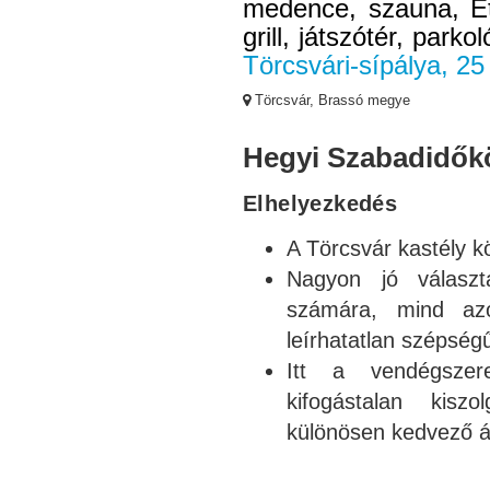
medence, szauna, Étt
grill, játszótér, parkol
Törcsvári-sípálya, 2
Törcsvár, Brassó megye
Hegyi Szabadidők
Elhelyezkedés
A Törcsvár kastély k
Nagyon jó választ
számára, mind az
leírhatatlan szépségű
Itt a vendégszer
kifogástalan kiszol
különösen kedvező á