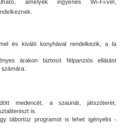
lható, amelyek ingyenes Wi-Fi-vel,
endelkeznek.
mel és kiváló konyhával rendelkezik, a la
nyes árakon biztosít félpanziós ellátást
k számára.
s
ödött medencét, a szaunát, játszóteret,
ztaliteniszt is.
agy tábortüz programot is lehet igényelni -