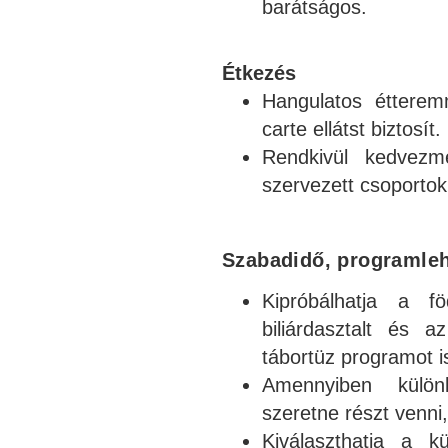
barátságos.
Étkezés
Hangulatos étterem
carte ellátst biztosít.
Rendkivül kedvezmé
szervezett csoporto
Szabadidő, programle
Kipróbálhatja a f
biliárdasztalt és a
tábortüz programot is
Amennyiben külön
szeretne részt venni,
Kiválaszthatja a k