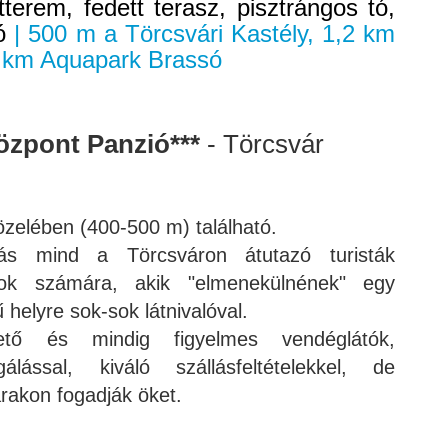
erem, fedett terasz, pisztrángos tó,
ó
| 500 m a Törcsvári Kastély, 1,2 km
5 km Aquapark Brassó
özpont
Panzió***
- Törcsvár
özelében (400-500 m) található.
ás mind a Törcsváron átutazó turisták
ok számára, akik "elmenekülnének" egy
 helyre sok-sok látnivalóval.
ető és mindig figyelmes vendéglátók,
gálással, kiváló szállásfeltételekkel, de
rakon fogadják öket.