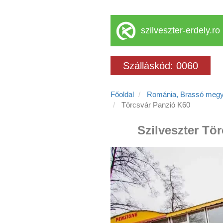
szilveszter-erdely.ro
Szálláskód: 0060
Főoldal
Románia, Brassó meg
Törcsvár Panzió K60
Szilveszter Tö