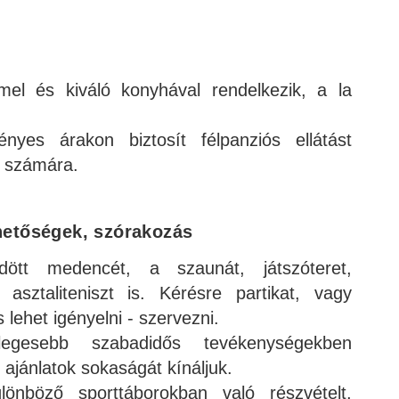
mel és kiváló konyhával rendelkezik, a la
nyes árakon biztosít félpanziós ellátást
k számára.
hetőségek, szórakozás
ödött medencét, a szaunát, játszóteret,
z asztaliteniszt is. Kérésre partikat, vagy
 lehet igényelni - szervezni.
legesebb szabadidős tevékenységekben
 ajánlatok sokaságát kínáljuk.
ülönböző sporttáborokban való részvételt,