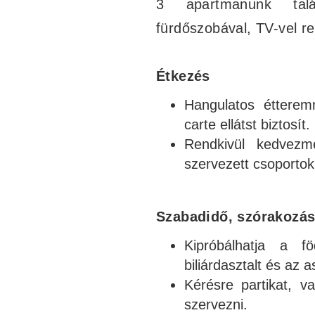
3 apartmanunk talá
fürdőszobával, TV-vel r
Étkezés
Hangulatos étterem
carte ellátst biztosít.
Rendkivül kedvezmé
szervezett csoporto
Szabadidő, szórakozá
Kipróbálhatja a f
biliárdasztalt és az as
Kérésre partikat, v
szervezni.