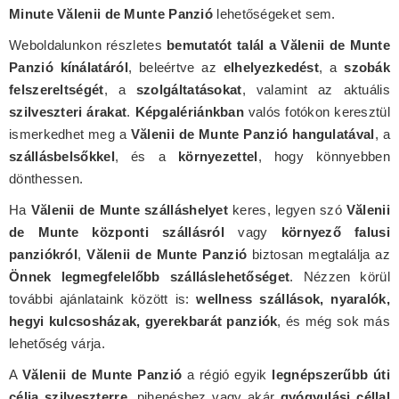
Minute Vălenii de Munte Panzió
lehetőségeket sem.
Weboldalunkon részletes
bemutatót talál a Vălenii de Munte
Panzió kínálatáról
, beleértve az
elhelyezkedést
, a
szobák
felszereltségét
, a
szolgáltatásokat
, valamint az aktuális
szilveszteri árakat
.
Képgalériánkban
valós fotókon keresztül
ismerkedhet meg a
Vălenii de Munte Panzió hangulatával
, a
szállásbelsőkkel
, és a
környezettel
, hogy könnyebben
dönthessen.
Ha
Vălenii de Munte szálláshelyet
keres, legyen szó
Vălenii
de Munte központi szállásról
vagy
környező falusi
panziókról
,
Vălenii de Munte Panzió
biztosan megtalálja az
Önnek legmegfelelőbb szálláslehetőséget
. Nézzen körül
további ajánlataink között is:
wellness szállások, nyaralók,
hegyi kulcsosházak, gyerekbarát panziók
, és még sok más
lehetőség várja.
A
Vălenii de Munte Panzió
a régió egyik
legnépszerűbb úti
célja szilveszterre
, pihenéshez vagy akár
gyógyulási céllal