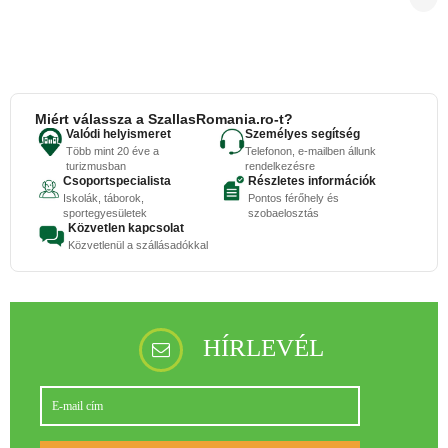
Miért válassza a SzallasRomania.ro-t?
Valódi helyismeret
Személyes segítség
Több mint 20 éve a
Telefonon, e-mailben állunk
turizmusban
rendelkezésre
Csoportspecialista
Részletes információk
Iskolák, táborok,
Pontos férőhely és
sportegyesületek
szobaelosztás
Közvetlen kapcsolat
Közvetlenül a szállásadókkal
HÍRLEVÉL