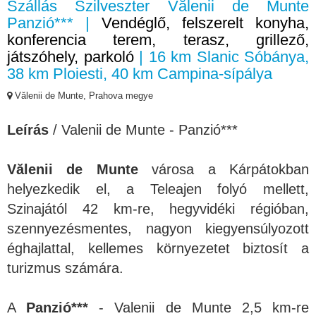
Szállás Szilveszter Vălenii de Munte
Panzió*** |
Vendéglő, felszerelt konyha,
konferencia terem, terasz, grillező,
játszóhely, parkoló
| 16 km Slanic Sóbánya,
38 km Ploiesti, 40 km Campina-sípálya
Vălenii de Munte, Prahova megye
Leírás
/ Valenii de Munte - Panzió***
Vălenii de Munte
városa a Kárpátokban
helyezkedik el, a Teleajen folyó mellett,
Szinajától 42 km-re, hegyvidéki régióban,
szennyezésmentes, nagyon kiegyensúlyozott
éghajlattal, kellemes környezetet biztosít a
turizmus számára.
A
Panzió***
- Valenii de Munte 2,5 km-re