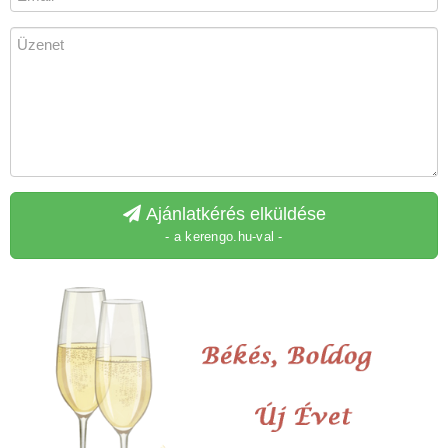
Ajánlatkérés elküldése
- a kerengo.hu-val -