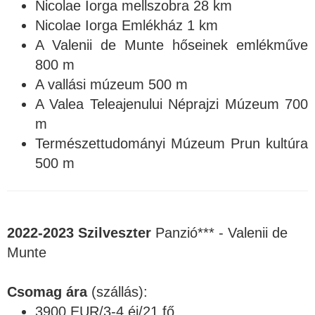
Nicolae Iorga mellszobra 28 km
Nicolae Iorga Emlékház 1 km
A Valenii de Munte hőseinek emlékműve
800 m
A vallási múzeum 500 m
A Valea Teleajenului Néprajzi Múzeum 700
m
Természettudományi Múzeum Prun kultúra
500 m
2022-2023 Szilveszter
Panzió*** - Valenii de
Munte
Csomag ára
(szállás):
3900 EUR/3-4 éj/21 fő