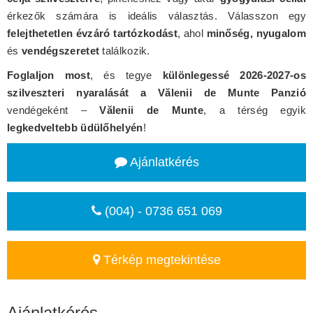
érkezők számára is ideális választás. Válasszon egy
felejthetetlen évzáró tartózkodást
, ahol
minőség, nyugalom
és
vendégszeretet
találkozik.
Foglaljon most
, és tegye
különlegessé 2026-2027-os
szilveszteri nyaralását a Vălenii de Munte Panzió
vendégeként –
Vălenii de Munte
, a térség egyik
legkedveltebb üdülőhelyén
!
Ajánlatkérés
(004) - 0736 651 069
Térkép megtekintése
Ajánlatkérés