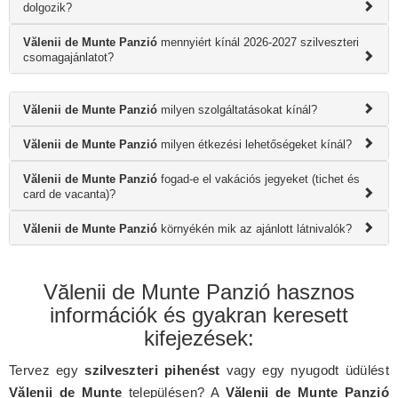
dolgozik?
Vălenii de Munte Panzió
mennyiért kínál 2026-2027 szilveszteri
csomagajánlatot?
Vălenii de Munte Panzió
milyen szolgáltatásokat kínál?
Vălenii de Munte Panzió
milyen étkezési lehetőségeket kínál?
Vălenii de Munte Panzió
fogad-e el vakációs jegyeket (tichet és
card de vacanta)?
Vălenii de Munte Panzió
környékén mik az ajánlott látnivalók?
Vălenii de Munte Panzió hasznos
információk és gyakran keresett
kifejezések:
Tervez egy
szilveszteri pihenést
vagy egy nyugodt üdülést
Vălenii de Munte
településen? A
Vălenii de Munte Panzió