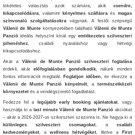
tökéletes választás azok számára, akik
csendre,
kikapcsolódásra
, valamint
kényelmes szállásra
és
magas
színvonalú szolgáltatásokra
vágynak. A festői szépségű
Vălenii de Munte
környezetében található
Vălenii de Munte
Panzió
ideális helyszínt kínál egy
emlékezetes szilveszteri
pihenéshez
, családi nyaraláshoz vagy hétvégi
kikapcsolódáshoz.
Akár a
Vălenii de Munte Panzió szilveszteri foglalása
érdekli, akár
előfoglalásban gondolkodik
, nálunk minden
fontos információt megtalál.
Foglaljon időben
, és élvezze a
Vălenii de Munte Panzió kényelmét
, a
természetközeli
környezetet
és a vendégszerető fogadtatást.
Fedezze fel a
legújabb early booking ajánlatokat
, vagy
használja ki a
last minute Vălenii de Munte Panzió
akciókat
– akár a 2026-2027-os szilveszteri szezonra is. Ne hagyja ki a
különleges szilveszteri csomagokat
, a
családi
kedvezményeket
, a
wellness hétvégéket
, illetve a
First