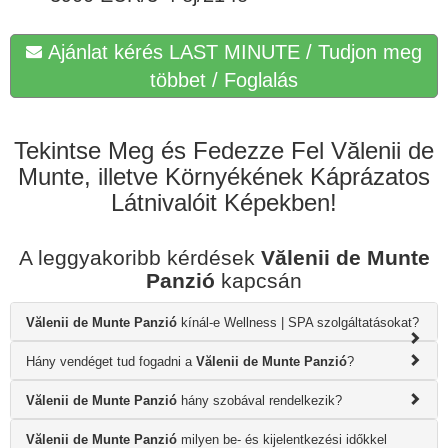
Ajánlat kérés LAST MINUTE / Tudjon meg
többet / Foglalás
Tekintse Meg és Fedezze Fel Vălenii de
Munte, illetve Környékének Káprázatos
Látnivalóit Képekben!
A leggyakoribb kérdések
Vălenii de Munte
Panzió
kapcsán
Vălenii de Munte Panzió
kínál-e Wellness | SPA szolgáltatásokat?
Hány vendéget tud fogadni a
Vălenii de Munte Panzió
?
Vălenii de Munte Panzió
hány szobával rendelkezik?
Vălenii de Munte Panzió
milyen be- és kijelentkezési időkkel