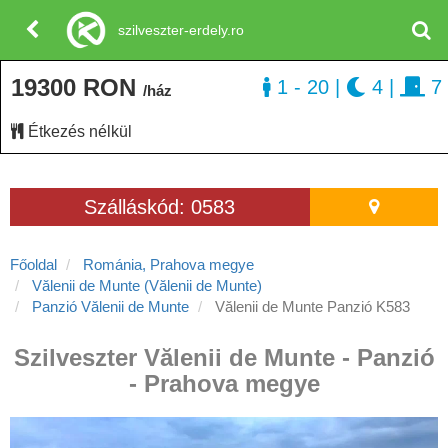
szilveszter-erdely.ro
19300 RON
1 - 20
|
4
|
7
/ház
Étkezés nélkül
Szálláskód: 0583
Főoldal
Románia, Prahova megye
Vălenii de Munte (Vălenii de Munte)
Panzió Vălenii de Munte
Vălenii de Munte Panzió K583
Szilveszter Vălenii de Munte - Panzió
- Prahova megye