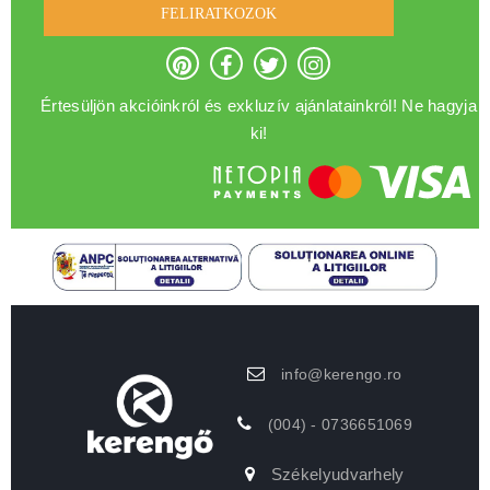
FELIRATKOZOK
Értesüljön akcióinkról és exkluzív ajánlatainkról! Ne hagyja
ki!
info@kerengo.ro
(004) - 0736651069
Székelyudvarhely