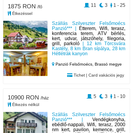
11
3
1 - 25
1875 RON
/fő
Étkezéssel
Szállás Szilveszter Felsőmoécs
Panzió*** |
Étterem, Wifi, terasz,
konferencia terem, ATV bérlés,
kert, udvar, játszóhely, filegoria,
grill, parkoló
| 12 km Törcsvára
Kastély, 8 km Bran sípálya, 28 km
Hétlétrák kanyon
Panzió Felsőmoécs,
Brassó megye
Tichet | Card vakációs jegy
5
3
1 - 10
10900 RON
/ház
Étkezés nélkül
Szállás Szilveszter Felsőmoécs
Panzió*** |
Vendégkonyha,
ebédlő-nappali, Wifi, terasz, 2000
nm kert, pavilon, kemence, grill,