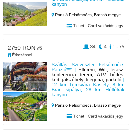
kanyon
Panzió Felsőmoécs,
Brassó megye
Tichet | Card vakációs jegy
34
4
1 - 75
2750 RON
/fő
Étkezéssel
Szállás Szilveszter Felsőmoécs
Panzió*** |
Étterem, Wifi, terasz,
konferencia terem, ATV bérlés,
kert, játszóhely, filegoria, parkoló
|
12 km Törcsvára Kastély, 8 km
Bran sípálya, 28 km Hétlétrák
kanyon
Panzió Felsőmoécs,
Brassó megye
Tichet | Card vakációs jegy