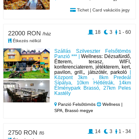
Tichet | Card vakációs jegy
18
3
1 - 60
22000 RON
/ház
Étkezés nélkül
Szállás Szilveszter Felsőtömös
Panzió *** |
Wellness: Dézsafürdő,
Étterem, terasz, WIFI,
konferenciaterem, jétékterem, kert,
pavilon, grill,, játszótér, parkoló
|
Központ 3km , 8km Predeál
Sípálya, 10km Hétlétrák, 14km
Élménypark Brassó, 27km Peles
Kastély
Panzió Felsőtömös
Wellness |
SPA, Brassó megye
14
3
1 - 34
2750 RON
/fő