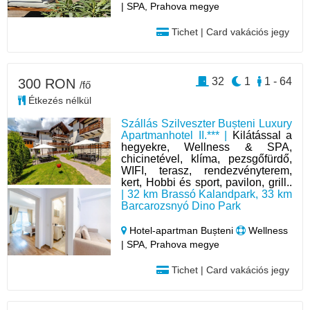
| SPA, Prahova megye
Tichet | Card vakációs jegy
32
1
1 - 64
300 RON
/fő
Étkezés nélkül
Szállás Szilveszter Bușteni Luxury
Apartmanhotel II.*** |
Kilátással a
hegyekre, Wellness & SPA,
chicinetével, klíma, pezsgőfürdő,
WIFI, terasz, rendezvényterem,
kert, Hobbi és sport, pavilon, grill..
| 32 km Brassó Kalandpark, 33 km
Barcarozsnyó Dino Park
Hotel‑apartman Bușteni
Wellness
| SPA, Prahova megye
Tichet | Card vakációs jegy