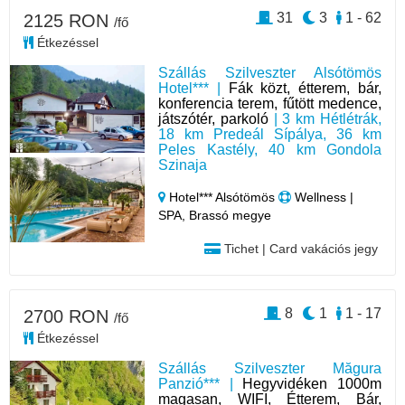
31
3
1 - 62
2125 RON
/fő
Étkezéssel
Szállás Szilveszter Alsótömös
Hotel*** |
Fák közt, étterem, bár,
konferencia terem, fűtött medence,
játszótér, parkoló
| 3 km Hétlétrák,
18 km Predeál Sípálya, 36 km
Peles Kastély, 40 km Gondola
Szinaja
Hotel*** Alsótömös
Wellness |
SPA, Brassó megye
Tichet | Card vakációs jegy
8
1
1 - 17
2700 RON
/fő
Étkezéssel
Szállás Szilveszter Măgura
Panzió*** |
Hegyvidéken 1000m
magasan, WIFI, Étterem, Bár,