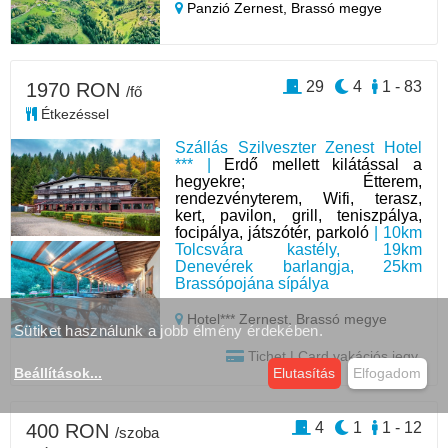
Panzió Zernest,
Brassó megye
29
4
1 - 83
1970 RON
/fő
Étkezéssel
Szállás Szilveszter Zenest Hotel
*** |
Erdő mellett kilátással a
hegyekre; Étterem,
rendezvényterem, Wifi, terasz,
kert, pavilon, grill, teniszpálya,
focipálya, játszótér, parkoló
| 10km
Tolcsvára kastély, 19km
Denevérek barlangja, 25km
Brassópojána sípálya
Hotel*** Zernest,
Brassó megye
Sütiket használunk a jobb élmény érdekében.
Tichet | Card vakációs jegy
Beállítások
...
Elutasítás
Elfogadom
4
1
1 - 12
400 RON
/szoba