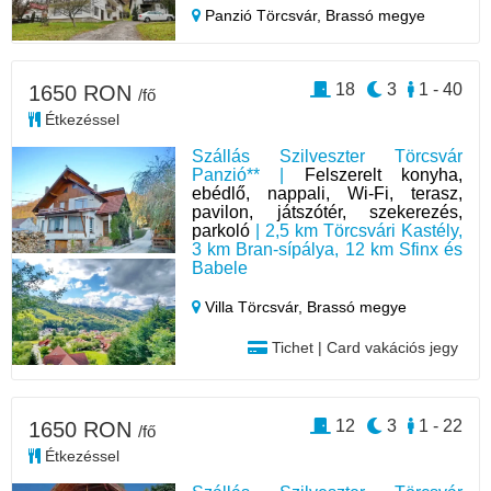
Panzió Törcsvár,
Brassó megye
18
3
1 - 40
1650 RON
/fő
Étkezéssel
Szállás Szilveszter Törcsvár
Panzió** |
Felszerelt konyha,
ebédlő, nappali, Wi-Fi, terasz,
pavilon, játszótér, szekerezés,
parkoló
| 2,5 km Törcsvári Kastély,
3 km Bran-sípálya, 12 km Sfinx és
Babele
Villa Törcsvár,
Brassó megye
Tichet | Card vakációs jegy
12
3
1 - 22
1650 RON
/fő
Étkezéssel