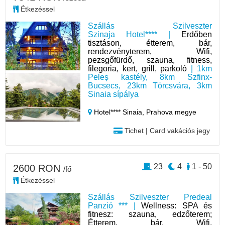
Étkezéssel
Szállás Szilveszter
Szinaja Hotel**** |
Erdőben
tisztáson, étterem, bár,
rendezvényterem, Wifi,
pezsgőfürdő, szauna, fitness,
filegoria, kert, grill, parkoló
| 1km
Peleș kastély, 8km Szfinx-
Bucsecs, 23km Törcsvára, 3km
Sinaia sípálya
Hotel**** Sinaia,
Prahova megye
Tichet | Card vakációs jegy
23
4
1 - 50
2600 RON
/fő
Étkezéssel
Szállás Szilveszter Predeal
Panzió *** |
Wellness: SPA és
fitnesz: szauna, edzőterem;
Étterem, bár, Wifi,