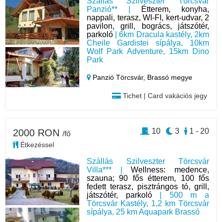
Szállás Szilveszter Törcsvár
Panzió** |
Étterem, konyha,
nappali, terasz, WI-FI, kert-udvar, 2
pavilon, grill, bogrács, játszótér,
parkoló
| 6km Dracula kastély, 2km
Cheile Gardistei sípálya, 10km
Wolf Park Adventure, 15km Dino
Park
Panzió Törcsvár,
Brassó megye
Tichet | Card vakációs jegy
10
3
1 - 20
2000 RON
/fő
Étkezéssel
Szállás Szilveszter Törcsvár
Villa*** |
Wellness: medence,
szauna; 90 fős étterem, 100 fős
fedett terasz, pisztrángos tó, grill,
játszótér, parkoló
| 500 m a
Törcsvár Kastély, 1,2 km Törcsvár
sípálya, 25 km Aquapark Brassó