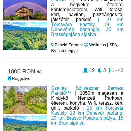
a hegyekre, étterem,
konferenciaterem, Wifi, terasz,
kert, pavilon, pisztrángos-tó,
játszótér, parkoló
| 10 km
Törcsvára kastély, 19 km
Denevérek barlangja, 25 km
Brassópojána sípálya
Panzió Zernest
Wellness | SPA,
Brassó megye
19
3
1 - 42
1000 RON
/fő
Reggelivel
Szállás Szilveszter Zernest
Panzió*** |
1050m magasan a
Királykő Nemzeti Parkban,
étterem, konyha, Wifi, terasz, kert,
grill, parkoló
| 15 km Törcsvár
Kastély, 19 km Denevér barlang,
29 km Brassó Pojána sípálya, 15
km Bran sípálya