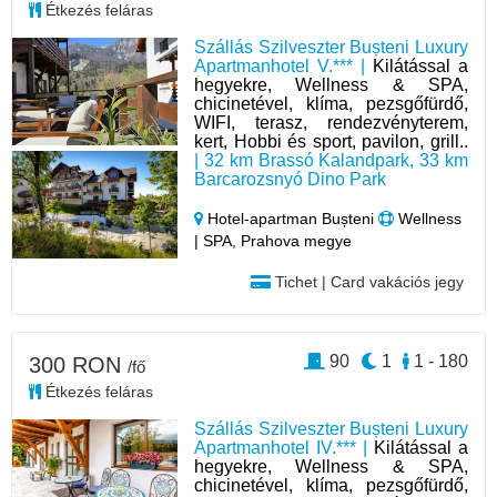
Étkezés feláras
Szállás Szilveszter Bușteni Luxury
Apartmanhotel V.*** |
Kilátással a
hegyekre, Wellness & SPA,
chicinetével, klíma, pezsgőfürdő,
WIFI, terasz, rendezvényterem,
kert, Hobbi és sport, pavilon, grill..
| 32 km Brassó Kalandpark, 33 km
Barcarozsnyó Dino Park
Hotel‑apartman Bușteni
Wellness
| SPA, Prahova megye
Tichet | Card vakációs jegy
90
1
1 - 180
300 RON
/fő
Étkezés feláras
Szállás Szilveszter Bușteni Luxury
Apartmanhotel IV.*** |
Kilátással a
hegyekre, Wellness & SPA,
chicinetével, klíma, pezsgőfürdő,