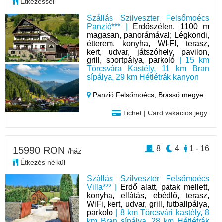
Étkezéssel
Szállás Szilveszter Felsőmoécs
Panzió*** |
Erdőszélen, 1100 m
magasan, panorámával; Légkondi,
étterem, konyha, WI-FI, terasz,
kert, udvar, játszóhely, pavilon,
grill, sportpálya, parkoló
| 15 km
Törcsvára Kastély, 11 km Bran
sípálya, 29 km Hétlétrák kanyon
Panzió Felsőmoécs,
Brassó megye
Tichet | Card vakációs jegy
8
4
1 - 16
15990 RON
/ház
Étkezés nélkül
Szállás Szilveszter Felsőmoécs
Villa*** |
Erdő alatt, patak mellett,
konyha, ellátás, ebédlő, terasz,
WiFi, kert, udvar, grill, futballpálya,
parkoló
| 8 km Törcsvári kastély, 8
km Bran sípálya, 28 km Hétlétrák