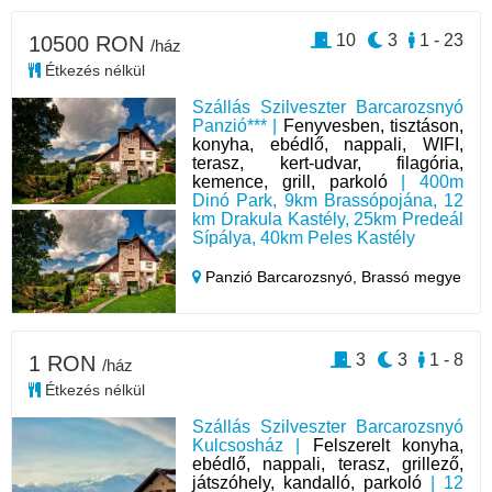
10
3
1 - 23
10500 RON
/ház
Étkezés nélkül
Szállás Szilveszter Barcarozsnyó
Panzió*** |
Fenyvesben, tisztáson,
konyha, ebédlő, nappali, WIFI,
terasz, kert-udvar, filagória,
kemence, grill, parkoló
| 400m
Dinó Park, 9km Brassópojána, 12
km Drakula Kastély, 25km Predeál
Sípálya, 40km Peles Kastély
Panzió Barcarozsnyó,
Brassó megye
3
3
1 - 8
1 RON
/ház
Étkezés nélkül
Szállás Szilveszter Barcarozsnyó
Kulcsosház |
Felszerelt konyha,
ebédlő, nappali, terasz, grillező,
játszóhely, kandalló, parkoló
| 12