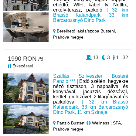
ebédlő, WIFI, kábel tv, Netflix,
erkély-terasz, parkoló
| 32 km
Brassó Kalandpark, 33 km
Barcarozsnyó Dino Park
Bérelhető lakás/szoba Bușteni,
Prahova megye
13
3
1 - 32
1990 RON
/fő
Étkezéssel
Szállás Szilveszter Busteni
Panzió *** |
Erdő szélén, hegyekre
néző tisztáson, 3 nappalival és
konyhával, jacuzzis dézsával,
kerttel, grillezővel, 2 filagóriával és
parkolóval
| 32 km Brassó
Kalandpark, 33 km Barcarozsnyó
Dino Park, 11 km Szinaja
Panzió Bușteni
Wellness | SPA,
Prahova megye