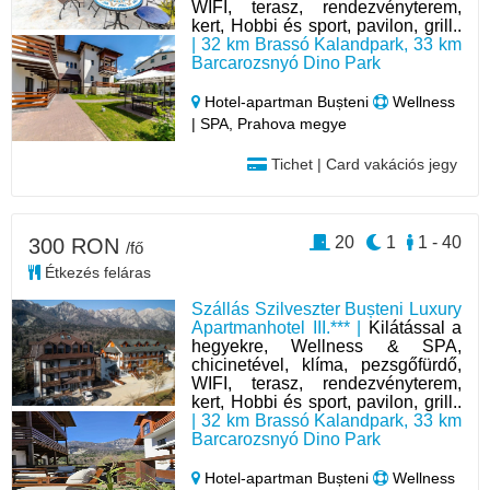
WIFI, terasz, rendezvényterem,
kert, Hobbi és sport, pavilon, grill..
| 32 km Brassó Kalandpark, 33 km
Barcarozsnyó Dino Park
Hotel‑apartman Bușteni
Wellness
| SPA, Prahova megye
Tichet | Card vakációs jegy
20
1
1 - 40
300 RON
/fő
Étkezés feláras
Szállás Szilveszter Bușteni Luxury
Apartmanhotel III.*** |
Kilátással a
hegyekre, Wellness & SPA,
chicinetével, klíma, pezsgőfürdő,
WIFI, terasz, rendezvényterem,
kert, Hobbi és sport, pavilon, grill..
| 32 km Brassó Kalandpark, 33 km
Barcarozsnyó Dino Park
Hotel‑apartman Bușteni
Wellness