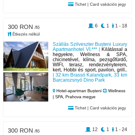
Tichet | Card vakációs jegy
6
1
1 - 18
300 RON
/fő
Étkezés nélkül
Szállás Szilveszter Bușteni Luxury
Apartmanhotel VI.*** |
Kilátással a
hegyekre, Wellness & SPA,
chicinetével, klíma, pezsgőfürdő,
WIFI, terasz, rendezvényterem,
kert, Hobbi és sport, pavilon, grill..
| 32 km Brassó Kalandpark, 33 km
Barcarozsnyó Dino Park
Hotel‑apartman Bușteni
Wellness
| SPA, Prahova megye
Tichet | Card vakációs jegy
12
1
1 - 24
300 RON
/fő