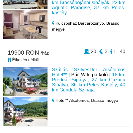
km Brassópojánai-sípályák, 22 km
Aquatic Paradise, 37 km Peles-
kastély
Kulcsosház Barcarozsnyó,
Brassó
megye
20
3
1 - 40
19900 RON
/ház
Étkezés nélkül
Szállás Szilveszter Alsótömös
Hotel** |
Bár, Wifi, parkoló
| 18 km
Predeál Sípálya, 27 km Cazacu
Sípálya, 36 km Peles Kastély, 40
km Gondola Szinaja
Hotel** Alsótömös,
Brassó megye