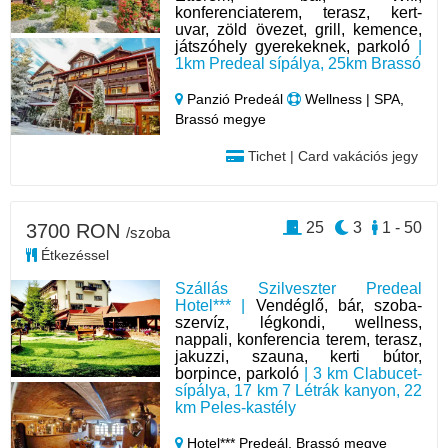
konferenciaterem, terasz, kert-
uvar, zöld övezet, grill, kemence,
játszóhely gyerekeknek, parkoló
|
1km Predeal sípálya, 25km Brassó
Panzió Predeál
Wellness | SPA,
Brassó megye
Tichet | Card vakációs jegy
25
3
1 - 50
3700 RON
/szoba
Étkezéssel
Szállás Szilveszter Predeal
Hotel*** |
Vendéglő, bár, szoba-
szervíz, légkondi, wellness,
nappali, konferencia terem, terasz,
jakuzzi, szauna, kerti bútor,
borpince, parkoló
| 3 km Clabucet-
sípálya, 17 km 7 Létrák kanyon, 22
km Peles-kastély
Hotel*** Predeál,
Brassó megye