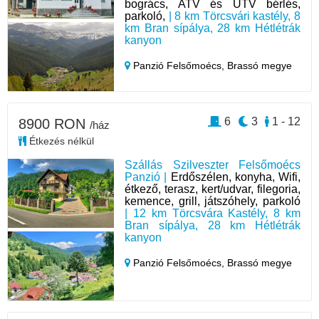
bogrács, ATV és UTV bérlés,
parkoló,
| 8 km Törcsvári kastély, 8
km Bran sípálya, 28 km Hétlétrák
kanyon
Panzió Felsőmoécs,
Brassó megye
6
3
1 - 12
8900 RON
/ház
Étkezés nélkül
Szállás Szilveszter Felsőmoécs
Panzió |
Erdőszélen, konyha, Wifi,
étkező, terasz, kert/udvar, filegoria,
kemence, grill, játszóhely, parkoló
| 12 km Törcsvára Kastély, 8 km
Bran sípálya, 28 km Hétlétrák
kanyon
Panzió Felsőmoécs,
Brassó megye