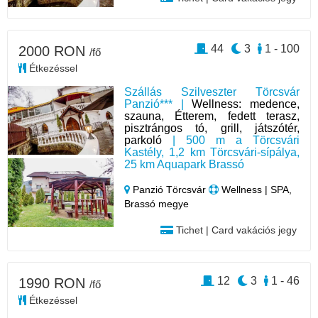
44
3
1 - 100
2000 RON
/fő
Étkezéssel
Szállás Szilveszter Törcsvár
Panzió*** |
Wellness: medence,
szauna, Étterem, fedett terasz,
pisztrángos tó, grill, játszótér,
parkoló
| 500 m a Törcsvári
Kastély, 1,2 km Törcsvári-sípálya,
25 km Aquapark Brassó
Panzió Törcsvár
Wellness | SPA,
Brassó megye
Tichet | Card vakációs jegy
12
3
1 - 46
1990 RON
/fő
Étkezéssel