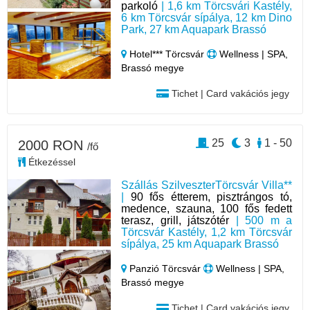
parkoló
| 1,6 km Törcsvári Kastély,
6 km Törcsvár sípálya, 12 km Dino
Park, 27 km Aquapark Brassó
Hotel*** Törcsvár
Wellness | SPA,
Brassó megye
Tichet | Card vakációs jegy
25
3
1 - 50
2000 RON
/fő
Étkezéssel
Szállás SzilveszterTörcsvár Villa**
|
90 fős étterem, pisztrángos tó,
medence, szauna, 100 fős fedett
terasz, grill, játszótér
| 500 m a
Törcsvár Kastély, 1,2 km Törcsvár
sípálya, 25 km Aquapark Brassó
Panzió Törcsvár
Wellness | SPA,
Brassó megye
Tichet | Card vakációs jegy