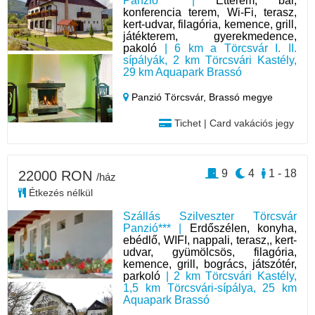
Panzió*** |
Étterem, bár,
konferencia terem, Wi-Fi, terasz,
kert-udvar, filagória, kemence, grill,
játékterem, gyerekmedence,
pakoló
| 6 km a Törcsvár I. II.
sípályák, 2 km Törcsvári Kastély,
29 km Aquapark Brassó
Panzió Törcsvár,
Brassó megye
Tichet | Card vakációs jegy
9
4
1 - 18
22000 RON
/ház
Étkezés nélkül
Szállás Szilveszter Törcsvár
Panzió*** |
Erdőszélen, konyha,
ebédlő, WIFI, nappali, terasz,, kert-
udvar, gyümölcsös, filagória,
kemence, grill, bogrács, játszótér,
parkoló
| 2 km Törcsvári Kastély,
1,5 km Törcsvári-sípálya, 25 km
Aquapark Brassó