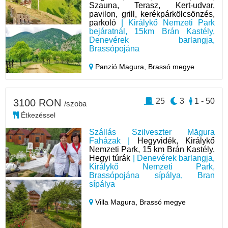
Szauna, Terasz, Kert-udvar,
pavilon, grill, kerékpárkölcsönzés,
parkoló
| Királykő Nemzeti Park
bejáratnál, 15km Brán Kastély,
Denevérek barlangja,
Brassópojána
Panzió Magura,
Brassó megye
25
3
1 - 50
3100 RON
/szoba
Étkezéssel
Szállás Szilveszter Măgura
Faházak |
Hegyvidék, Királykő
Nemzeti Park, 15 km Brán Kastély,
Hegyi túrák
| Denevérek barlangja,
Királykő Nemzeti Park,
Brassópojána sípálya, Bran
sípálya
Villa Magura,
Brassó megye