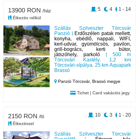
5
4
1 - 14
13900 RON
/ház
Étkezés nélkül
Szállás Szilveszter Törcsvár
Panzió |
Erdőszélen patak mellett,
konyha, ebédlő, nappali, WIFI,
kert-udvar, gyümölcsös, pavilon,
grill-bogrács, kerti bútor,
játszóhely, parkoló
| 500 m
Törcsvári Kastély, 1,2 km
Törcsvári-sípálya, 25 km Aquapark
Brassó
Panzió Törcsvár,
Brassó megye
Tichet | Card vakációs jegy
10
3
1 - 20
2150 RON
/fő
Étkezéssel
Szállás Szilveszter Törcsvár