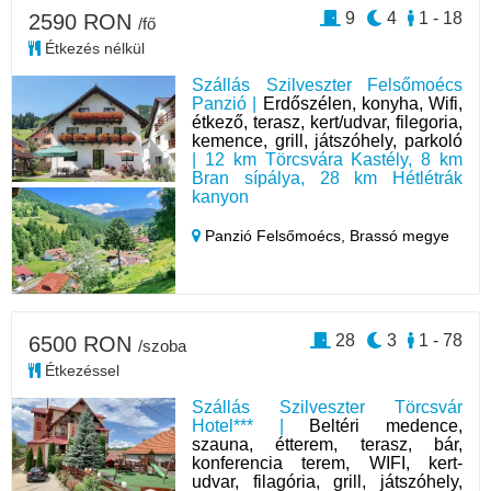
9
4
1 - 18
2590 RON
/fő
Étkezés nélkül
Szállás Szilveszter Felsőmoécs
Panzió |
Erdőszélen, konyha, Wifi,
étkező, terasz, kert/udvar, filegoria,
kemence, grill, játszóhely, parkoló
| 12 km Törcsvára Kastély, 8 km
Bran sípálya, 28 km Hétlétrák
kanyon
Panzió Felsőmoécs,
Brassó megye
28
3
1 - 78
6500 RON
/szoba
Étkezéssel
Szállás Szilveszter Törcsvár
Hotel*** |
Beltéri medence,
szauna, étterem, terasz, bár,
konferencia terem, WIFI, kert-
udvar, filagória, grill, játszóhely,