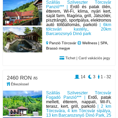
Szállás Szilveszter Törcsvár
Panzió*** |
Erdő és patak ölén,
étterem, Wi-Fi, klima, nyári kert,
saját farm, filagória, grill, Játszótér,
pisztrángtó, sportpálya, elektromos
autó töltőállomás, parkoló
| 6km
tölcsvári kastély,, 20km
Barcarozsnyó Dinó park
Panzió Törcsvár
Wellness | SPA,
Brassó megye
Tichet | Card vakációs jegy
14
3
1 - 32
2460 RON
/fő
Étkezéssel
Szállás Szilveszter Törcsvár
Fogadó Panzió*** |
Erdő, patak
mellett, étterem, nappali, Wi-Fi,
terasz, kert, grill, parkoló
| 2 km
Törcsvára, 4 km Törcsvár sípálya,
13 km Barcarozsnyó Dinó Park, 25