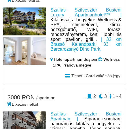
Étkezés feláras
Szállás Szilveszter Bușteni
Luxury Apartmanhotel*** |
Kilátással a hegyekre, Wellness &
SPA, chicinetével, klíma,
pezsgőfürdő, WIFI, terasz,
rendezvényterem, kert, Hobbi és
sport, pavilon, grill...
| 32 km
Brassó Kalandpark, 33 km
Barcarozsnyó Dino Park,
Hotel‑apartman Bușteni
Wellness
| SPA, Prahova megye
Tichet | Card vakációs jegy
2
3
1 - 4
3000 RON
/apartman
Étkezés nélkül
Szállás Szilveszter Bușteni
Apartman |
Síparadicsomban,
panorámás kilátás a hegyekre, a
városra, konyha, tágas nappali-