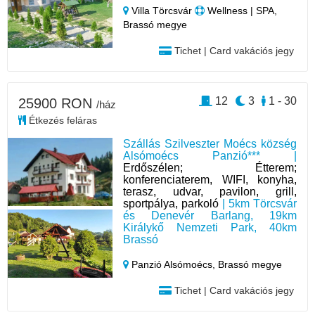
Villa Törcsvár
Wellness | SPA,
Brassó megye
Tichet | Card vakációs jegy
12
3
1 - 30
25900 RON
/ház
Étkezés feláras
Szállás Szilveszter Moécs község
Alsómoécs Panzió*** |
Erdőszélen; Étterem;
konferenciaterem, WIFI, konyha,
terasz, udvar, pavilon, grill,
sportpálya, parkoló
| 5km Törcsvár
és Denevér Barlang, 19km
Királykő Nemzeti Park, 40km
Brassó
Panzió Alsómoécs,
Brassó megye
Tichet | Card vakációs jegy