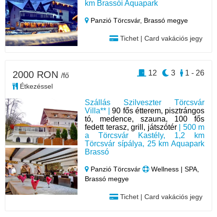
km Brassói Aquapark
Panzió Törcsvár,
Brassó megye
Tichet | Card vakációs jegy
12
3
1 - 26
2000 RON
/fő
Étkezéssel
Szállás Szilveszter Törcsvár
Villa** |
90 fős étterem, pisztrángos
tó, medence, szauna, 100 fős
fedett terasz, grill, játszótér
| 500 m
a Törcsvár Kastély, 1,2 km
Törcsvár sípálya, 25 km Aquapark
Brassó
Panzió Törcsvár
Wellness | SPA,
Brassó megye
Tichet | Card vakációs jegy