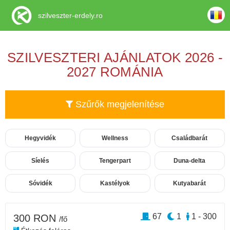
szilveszter-erdely.ro
SZILVESZTERI AJÁNLATOK 2026 -
2027 ROMÁNIA
Szűrők megjelenítése
Hegyvidék
Wellness
Családbarát
Síelés
Tengerpart
Duna-delta
Sóvidék
Kastélyok
Kutyabarát
67
1
1 - 300
300 RON
/fő