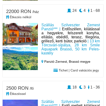
24
4
1 - 68
22000 RON
/ház
Étkezés nélkül
Szállás Szilveszter Zernest
Panzió*** |
Erdőszélen, kilátással
a hegyekre, felszerelt konyha,
ellátás, ebédlő, terasz, filegória,
grillező, kerti bútor, parkoló
| 13 km
Törcsvári-sípálya, 28 km Smile
Aquapark Brassó, 50 km Peles-
kastély
Panzió Zernest,
Brassó megye
Tichet | Card vakációs jegy
18
3
1 - 36
2500 RON
/fő
Étkezéssel
Szállás Szilveszter Zernest
Panzió*** |
Erdő mellett kilátással