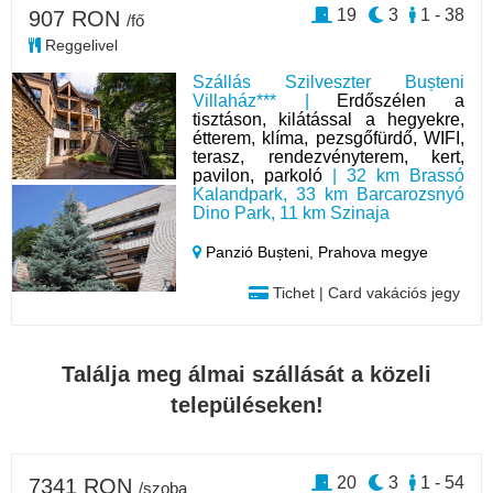
19
3
1 - 38
907 RON
/fő
Reggelivel
Szállás Szilveszter Bușteni
Villaház*** |
Erdőszélen a
tisztáson, kilátással a hegyekre,
étterem, klíma, pezsgőfürdő, WIFI,
terasz, rendezvényterem, kert,
pavilon, parkoló
| 32 km Brassó
Kalandpark, 33 km Barcarozsnyó
Dino Park, 11 km Szinaja
Panzió Bușteni,
Prahova megye
Tichet | Card vakációs jegy
Találja meg álmai szállását a közeli
településeken!
20
3
1 - 54
7341 RON
/szoba