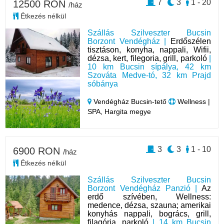
7
3
1 - 20
12500 RON
/ház
Étkezés nélkül
Szállás Szilveszter Bucsin
Borzont Vendégház |
Erdőszélen
tisztáson, konyha, nappali, Wifii,
dézsa, kert, filegoria, grill, parkoló
|
10 km Bucsin sípálya, 42 km
Szováta Medve-tó, 32 km Prajd
sóbánya
Vendégház Bucsin-tető
Wellness |
SPA, Hargita megye
3
3
1 - 10
6900 RON
/ház
Étkezés nélkül
Szállás Szilveszter Bucsin
Borzont Vendégház Panzió |
Az
erdő szívében, Wellness:
medence, dézsa, szauna; amerikai
konyhás nappali, bogrács, grill,
filagória, parkoló
| 14 km Bucsin