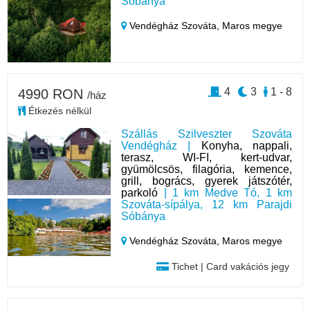
Sóbánya
Vendégház Szováta,
Maros megye
4
3
1 - 8
4990 RON
/ház
Étkezés nélkül
Szállás Szilveszter Szováta
Vendégház |
Konyha, nappali,
terasz, WI-FI, kert-udvar,
gyümölcsös, filagória, kemence,
grill, bogrács, gyerek játszótér,
parkoló
| 1 km Medve Tó, 1 km
Szováta-sípálya, 12 km Parajdi
Sóbánya
Vendégház Szováta,
Maros megye
Tichet | Card vakációs jegy