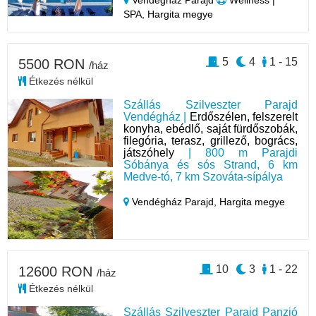
SPA, Hargita megye
5
4
1 - 15
5500 RON
/ház
Étkezés nélkül
Szállás Szilveszter Parajd
Vendégház |
Erdőszélen, felszerelt
konyha, ebédlő, saját fürdőszobák,
filegória, terasz, grillező, bogrács,
játszóhely
| 800 m Parajdi
Sóbánya és sós Strand, 6 km
Medve-tó, 7 km Szováta-sípálya
Vendégház Parajd,
Hargita megye
10
3
1 - 22
12600 RON
/ház
Étkezés nélkül
Szállás Szilveszter Parajd Panzió