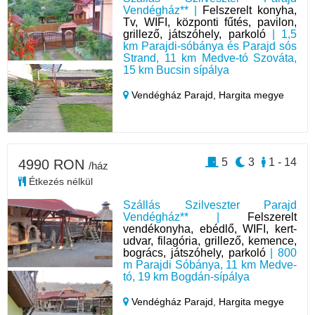
Vendégház** |
Felszerelt konyha,
Tv, WIFI, központi fűtés, pavilon,
grillező, játszóhely, parkoló
| 1,5
km Parajdi-sóbánya és Parajd sós
Strand, 11 km Medve-tó Szováta,
15 km Bucsin sípálya
Vendégház Parajd,
Hargita megye
5
3
1 - 14
4990 RON
/ház
Étkezés nélkül
Szállás Szilveszter Parajd
Vendégház** |
Felszerelt
vendékonyha, ebédlő, WIFI, kert-
udvar, filagória, grillező, kemence,
bogrács, játszóhely, parkoló
| 800
m Parajdi Sóbánya, 11 km Medve-
tó, 19 km Bogdán-sípálya
Vendégház Parajd,
Hargita megye