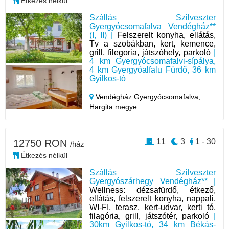
Étkezés nélkül
Szállás Szilveszter
Gyergyócsomafalva Vendégház**
(I, II) |
Felszerelt konyha, ellátás,
Tv a szobákban, kert, kemence,
grill, filegoria, játszóhely, parkoló
|
4 km Gyergyócsomafalvi-sípálya,
4 km Gyergyóalfalu Fürdő, 36 km
Gyilkos-tó
Vendégház Gyergyócsomafalva,
Hargita megye
11
3
1 - 30
12750 RON
/ház
Étkezés nélkül
Szállás Szilveszter
Gyergyószárhegy Vendégház** |
Wellness: dézsafürdő, étkező,
ellátás, felszerelt konyha, nappali,
WI-FI, terasz, kert-udvar, kerti tó,
filagória, grill, játszótér, parkoló
|
30km Gyilkos-tó, 34 km Békás-