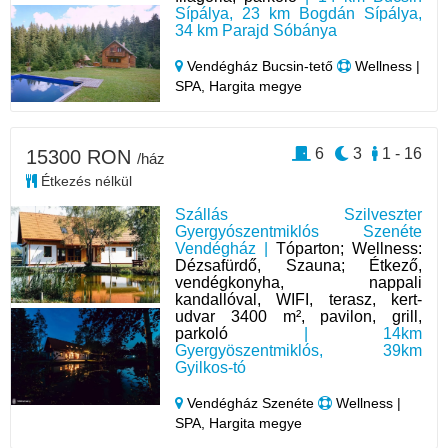
Sípálya, 23 km Bogdán Sípálya,
34 km Parajd Sóbánya
Vendégház Bucsin-tető
Wellness |
SPA, Hargita megye
6
3
1 - 16
15300 RON
/ház
Étkezés nélkül
Szállás Szilveszter
Gyergyószentmiklós Szenéte
Vendégház |
Tóparton; Wellness:
Dézsafürdő, Szauna; Étkező,
vendégkonyha, nappali
kandallóval, WIFI, terasz, kert-
udvar 3400 m², pavilon, grill,
parkoló
| 14km
Gyergyöszentmiklós, 39km
Gyilkos-tó
Vendégház Szenéte
Wellness |
SPA, Hargita megye