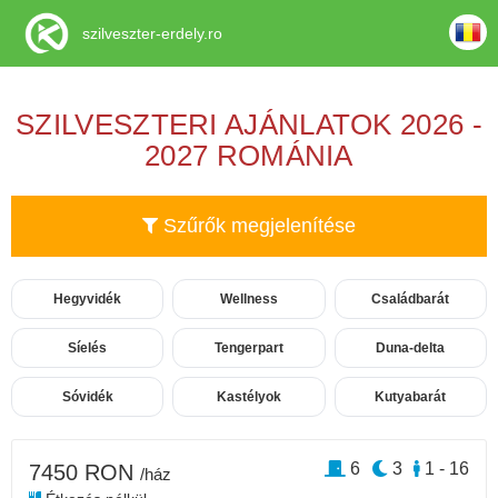
szilveszter-erdely.ro
SZILVESZTERI AJÁNLATOK 2026 -
2027 ROMÁNIA
Szűrők megjelenítése
Hegyvidék
Wellness
Családbarát
Síelés
Tengerpart
Duna-delta
Sóvidék
Kastélyok
Kutyabarát
6
3
1 - 16
7450 RON
/ház