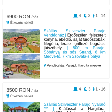
4
3
1 - 14
6900 RON
/ház
Étkezés nélkül
Szállás Szilveszter Parajd
Vendégház |
Erdőszélen, felszerelt
konyha, ebédlő, saját fürdőszobák,
filegória, terasz, grillező, bogrács,
játszóhely
| 800 m Parajdi
Sóbánya és sós Strand, 6 km
Medve-tó, 7 km Szováta-sípálya
Vendégház Parajd,
Hargita megye
4
3
1 - 16
8500 RON
/ház
Étkezés nélkül
Szállás Szilveszter Parajd Nyaraló
*** |
Kilátással a Hargitára,