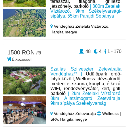
terasszal, filagória, grillező,
játszóhely, parkoló
| 300m Zetelaki
Víztározó, 9km Székelyvarsági-
sípálya, 55km Parajdi Sóbánya
Vendégház Zetelaki Víztározó,
Hargita megye
48
4
1 - 170
1500 RON
/fő
Étkezéssel
Szállás Szilveszter Zeteváralja
Vendégház** |
Üdülőpark erdő-
folyó között; Wellness: dézsafürdő,
medence, szauna; konyha, étkező,
WIFI, rendezvénysátor, kert, grill,
parkoló
| 2km Zetelaki Víztározó,
8km Állatsimogató Zeteváralja,
9km sípálya Székelyvarság
Vendégház Zeteváralja
Wellness |
SPA, Hargita megye