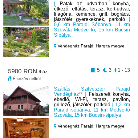
|
Patak az udvarban, konyha,
étkező, ellátás, terasz, kert-udvar,
filagória, kemence, grill, bogrács,
játszótér gyerekeknek, parkoló
|
0,6 km Parajdi Sóbánya, 11 km
Szováta Medve tó, 15 km Bucsin
Sípálya
Vendégház Parajd,
Hargita megye
5
3
1 - 13
5900 RON
/ház
Étkezés nélkül
Szállás Szilveszter Parajd
Vendégház** |
Felszerelt konyha,
ebédlő, Wi-Fi, terasz, pavilon,
grillező, játszótér, parkoló
| 1,3 km
Parajdi-sóbánya, 11 km Medve-tó
Szováta, 15 km Bucsin-sípálya
Vendégház Parajd,
Hargita megye