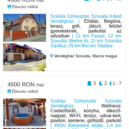
/ház
Étkezés nélkül
Szállás Szilveszter Szováta Kibéd
Vendégház |
Ellátás, filegória,
terasz, grill, játszó felület
gyerekeknek, parkolás az
udvarban
| 12 km Parajd, 12 km
Szováta Medve tó, 11 km Szováta
Sípálya, 29 km Bucsin Sípálya
Vendégház Szováta,
Maros megye
3
2
1 - 7
4500 RON
/ház
Étkezés nélkül
Szállás Szilveszter Szováta
Vendégház |
Wellness:
Cseberfürdő, konyha, étkező-
nappali, WI-FI, terasz, udvar-kert,
pavilon, kemene, grillsütő, parkoló
| 400m Belvedere kilátó, 1,4 km