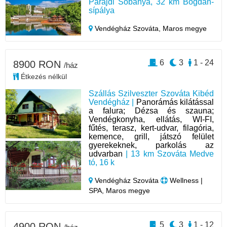
Parajdi Sóbánya, 32 km Bogdán-
sípálya
Vendégház Szováta,
Maros megye
6
3
1 - 24
8900 RON
/ház
Étkezés nélkül
Szállás Szilveszter Szováta Kibéd
Vendégház |
Panorámás kilátással
a falura; Dézsa és szauna;
Vendégkonyha, ellátás, WI-FI,
fűtés, terasz, kert-udvar, filagória,
kemence, grill, játszó felület
gyerekeknek, parkolás az
udvarban
| 13 km Szováta Medve
tó, 16 k
Vendégház Szováta
Wellness |
SPA, Maros megye
5
3
1 - 12
4900 RON