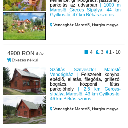
kemence, grill-bogrács, játszóhely,
parkolás az udvarban
| 1000 m
Marosfő Greces Sípálya, 44 km
Gyilkos-tó, 47 km Békás-szoros
Vendégház Marosfő,
Hargita megye
4
3
1 - 10
4900 RON
/ház
Étkezés nélkül
Szállás Szilveszter Marosfő
Vendégház |
Felszerelt konyha,
ebédlő, ellátás, filegória, grillező,
bogrács, központi fűtés,
parkolóhely
| 2,6 km Gerces-
sípálya Marosfő, 43 km Gyilkos-tó,
46 km Békás-szoros
Vendégház Marosfő,
Hargita megye