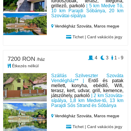
fürdőszobák, terasz, filegória,
grillező, parkoló
| 5 km Medve Tó,
10 km Parajdi Sóbánya, 20 km
Szovátai-sípálya
Vendégház Szováta,
Maros megye
Tichet | Card vakációs jegy
4
3
1 - 9
7200 RON
/ház
Étkezés nélkül
Szállás Szilveszter Szováta
Vendégház** |
Erdő és patak
mellett, konyha, ebédlő, Wifi,
terasz, kert, udvar, grill, kemence,
játszóhely, parkoló
| 2 km Szováta-
sípálya, 1,8 km Medve-tó, 13 km
Parajdi Sós Strand és Sóbánya
Vendégház Szováta,
Maros megye
Tichet | Card vakációs jegy