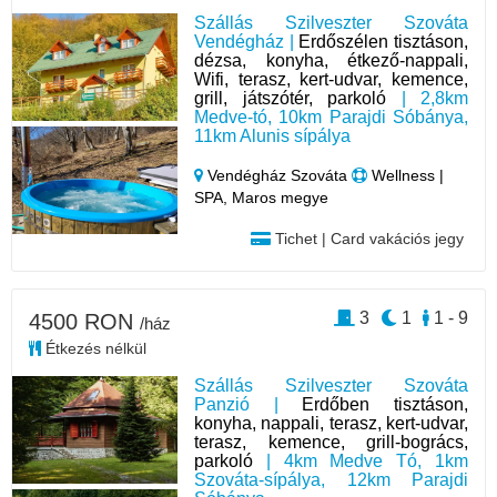
Szállás Szilveszter Szováta
Vendégház |
Erdőszélen tisztáson,
dézsa, konyha, étkező-nappali,
Wifi, terasz, kert-udvar, kemence,
grill, játszótér, parkoló
| 2,8km
Medve-tó, 10km Parajdi Sóbánya,
11km Alunis sípálya
Vendégház Szováta
Wellness |
SPA, Maros megye
Tichet | Card vakációs jegy
3
1
1 - 9
4500 RON
/ház
Étkezés nélkül
Szállás Szilveszter Szováta
Panzió |
Erdőben tisztáson,
konyha, nappali, terasz, kert-udvar,
terasz, kemence, grill-bogrács,
parkoló
| 4km Medve Tó, 1km
Szováta-sípálya, 12km Parajdi