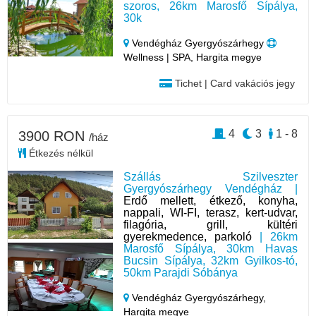
szoros, 26km Marosfő Sípálya,
30k
Vendégház Gyergyószárhegy
Wellness | SPA, Hargita megye
Tichet | Card vakációs jegy
4
3
1 - 8
3900 RON
/ház
Étkezés nélkül
Szállás Szilveszter
Gyergyószárhegy Vendégház |
Erdő mellett, étkező, konyha,
nappali, WI-FI, terasz, kert-udvar,
filagória, grill, kültéri
gyerekmedence, parkoló
| 26km
Marosfő Sípálya, 30km Havas
Bucsin Sípálya, 32km Gyilkos-tó,
50km Parajdi Sóbánya
Vendégház Gyergyószárhegy,
Hargita megye