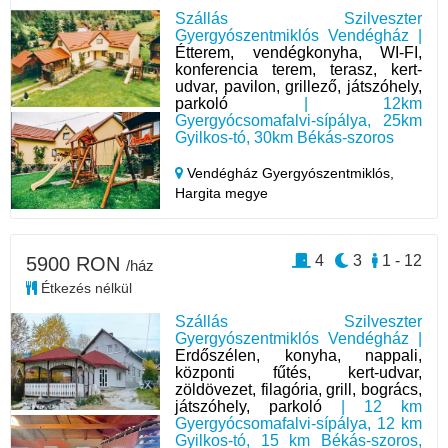
Szállás Szilveszter
Gyergyószentmiklós Vendégház |
Étterem, vendégkonyha, WI-FI,
konferencia terem, terasz, kert-
udvar, pavilon, grillező, játszóhely,
parkoló
| 12km
Gyergyócsomafalvi-sípálya, 25km
Gyilkos-tó, 30km Békás-szoros
Vendégház Gyergyószentmiklós,
Hargita megye
4
3
1 - 12
5900 RON
/ház
Étkezés nélkül
Szállás Szilveszter
Gyergyószentmiklós Vendégház |
Erdőszélen, konyha, nappali,
központi fűtés, kert-udvar,
zöldövezet, filagória, grill, bogrács,
játszóhely, parkoló
| 12 km
Gyergyócsomafalvi-sípálya, 12 km
Gyilkos-tó, 15 km Békás-szoros,