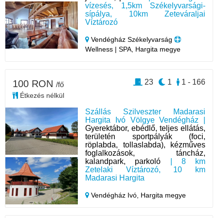
vízesés, 1,5km Székelyvarsági-
sípálya, 10km Zeteváraljai
Víztározó
Vendégház Székelyvarság
Wellness | SPA, Hargita megye
23
1
1 - 166
100 RON
/fő
Étkezés nélkül
Szállás Szilveszter Madarasi
Hargita Ivó Völgye Vendégház |
Gyerektábor, ebédlő, teljes ellátás,
területén sportpályák (foci,
röplabda, tollaslabda), kézműves
foglalkozások, táncház,
kalandpark, parkoló
| 8 km
Zetelaki Víztározó, 10 km
Madarasi Hargita
Vendégház Ivó,
Hargita megye