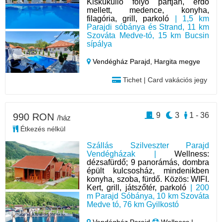
Kisküküllő folyó partján, erdő
mellett, medence, konyha,
filagória, grill, parkoló
| 1,5 km
Parajdi sóbánya és Strand, 11 km
Szováta Medve-tó, 15 km Bucsin
sípálya
Vendégház Parajd,
Hargita megye
Tichet | Card vakációs jegy
9
3
1 - 36
990 RON
/ház
Étkezés nélkül
Szállás Szilveszter Parajd
Vendégházak |
Wellness:
dézsafürdő; 9 panorámás, dombra
épült kulcsosház, mindenikben
konyha, szoba, fürdő. Közös: WIFI.
Kert, grill, játszőtér, parkoló
| 200
m Parajd Sóbánya, 10 km Szováta
Medve tó, 76 km Gyilkostó
Vendégház Parajd
Wellness |