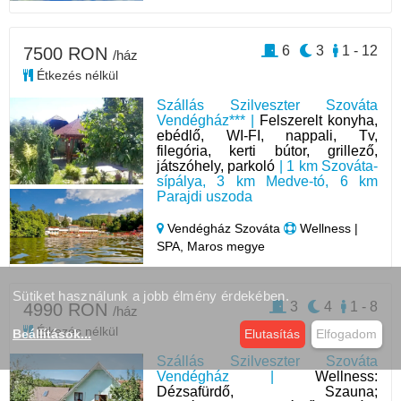
6
3
1 - 12
7500 RON
/ház
Étkezés nélkül
Szállás Szilveszter Szováta
Vendégház*** |
Felszerelt konyha,
ebédlő, WI-FI, nappali, Tv,
filegória, kerti bútor, grillező,
játszóhely, parkoló
| 1 km Szováta-
sípálya, 3 km Medve-tó, 6 km
Parajdi uszoda
Vendégház Szováta
Wellness |
SPA, Maros megye
Sütiket használunk a jobb élmény érdekében.
3
4
1 - 8
4990 RON
/ház
Étkezés nélkül
Beállítások
...
Elutasítás
Elfogadom
Szállás Szilveszter Szováta
Vendégház |
Wellness:
Dézsafürdő, Szauna;