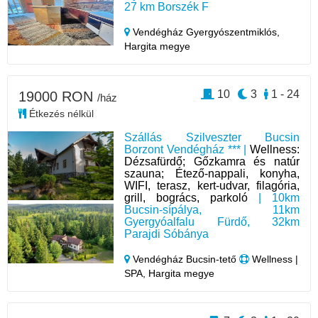
27 km Borszék F
Vendégház Gyergyószentmiklós,
Hargita megye
10
3
1 - 24
19000 RON
/ház
Étkezés nélkül
Szállás Szilveszter Bucsin
Borzont Vendégház *** |
Wellness:
Dézsafürdő; Gőzkamra és natúr
szauna; Étező-nappali, konyha,
WIFI, terasz, kert-udvar, filagória,
grill, bogrács, parkoló
| 10km
Bucsin-sípálya, 11km
Gyergyóalfalu Fürdő, 32km
Parajdi Sóbánya
Vendégház Bucsin-tető
Wellness |
SPA, Hargita megye