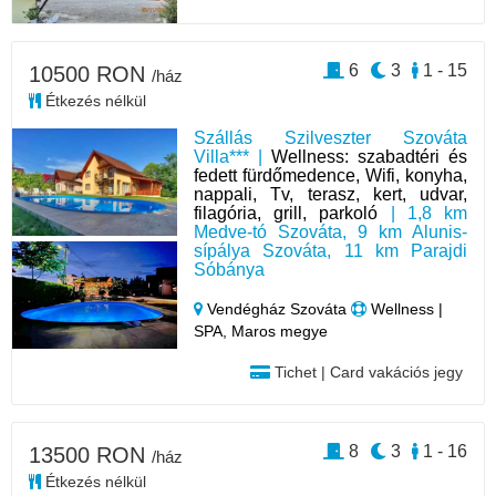
6
3
1 - 15
10500 RON
/ház
Étkezés nélkül
Szállás Szilveszter Szováta
Villa*** |
Wellness: szabadtéri és
fedett fürdőmedence, Wifi, konyha,
nappali, Tv, terasz, kert, udvar,
filagória, grill, parkoló
| 1,8 km
Medve-tó Szováta, 9 km Alunis-
sípálya Szováta, 11 km Parajdi
Sóbánya
Vendégház Szováta
Wellness |
SPA, Maros megye
Tichet | Card vakációs jegy
8
3
1 - 16
13500 RON
/ház
Étkezés nélkül