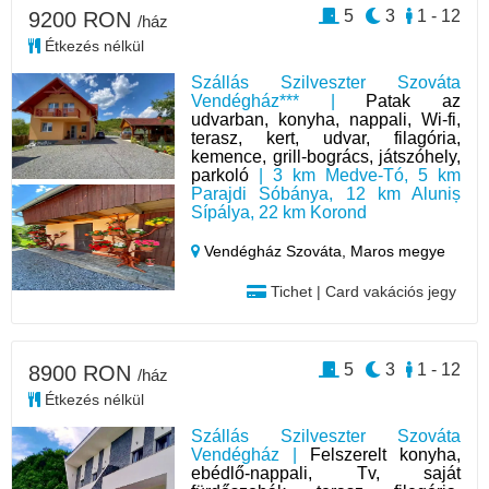
5
3
1 - 12
9200 RON
/ház
Étkezés nélkül
Szállás Szilveszter Szováta
Vendégház*** |
Patak az
udvarban, konyha, nappali, Wi-fi,
terasz, kert, udvar, filagória,
kemence, grill-bogrács, játszóhely,
parkoló
| 3 km Medve-Tó, 5 km
Parajdi Sóbánya, 12 km Aluniș
Sípálya, 22 km Korond
Vendégház Szováta,
Maros megye
Tichet | Card vakációs jegy
5
3
1 - 12
8900 RON
/ház
Étkezés nélkül
Szállás Szilveszter Szováta
Vendégház |
Felszerelt konyha,
ebédlő-nappali, Tv, saját