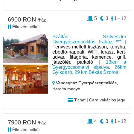
5
3
1 - 12
6900 RON
/ház
Étkezés nélkül
Szállás Szilveszter
Gyergyószentmiklós Faház *** |
Fenyves mellett tisztáson, konyha,
ebédlő-nappali, WIFI, terasz, kert-
udvar, filagória, kemence, grill,
játszótér, parkoló
| 13km a
Gyergyócsomalvi sípálya, 26km
Gyikos tó, 29 km Békás Szoros
Vendégház Gyergyószentmiklós,
Hargita megye
Tichet | Card vakációs jegy
4
3
1 - 12
7900 RON
/ház
Étkezés nélkül