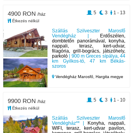
5
3
1 - 13
4900 RON
/ház
Étkezés nélkül
Szállás Szilveszter Marosfő
Vendégház |
Erdőszélen,
dombtetőn panorámával, konyha,
nappali, terasz, kert-udvar,
filagória, grill-bogrács, játszóhely,
parkoló
| 900 m Greces sípálya, 44
km Gyilkos-tó, 47 km Békás-
szoros
Vendégház Marosfő,
Hargita megye
5
3
1 - 10
9900 RON
/ház
Étkezés nélkül
Szállás Szilveszter Marosfő
Vendégház** |
Konyha, nappali,
WIFI, terasz, kert-udvar pavilon,