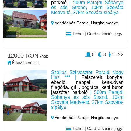
parkoló
| 500m Parajdi Sóbánya
és sós Strand, 10km Szováta
Medve-tó, 27km Szováta-sípálya
Vendégház Parajd,
Hargita megye
Tichet | Card vakációs jegy
8
3
1 - 22
12000 RON
/ház
Étkezés nélkül
Szállás Szilveszter Parajd Nagy
Ház *** |
Felszerelt konyha,
ebédlő, nappali, kert-udvar,
filagória, grill, bogrács, kerti bútor,
játszótér, parkoló
| 500m Parajdi
Sóbánya és sós Strand, 10km
Szováta Medve-tó, 27km Szováta-
sípálya
Vendégház Parajd,
Hargita megye
Tichet | Card vakációs jegy