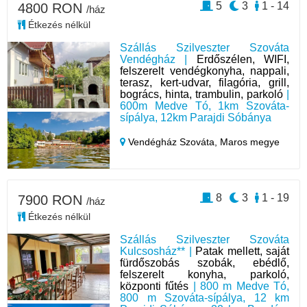
5
3
1 - 14
4800 RON
/ház
Étkezés nélkül
Szállás Szilveszter Szováta
Vendégház |
Erdőszélen, WIFI,
felszerelt vendégkonyha, nappali,
terasz, kert-udvar, filagória, grill,
bogrács, hinta, trambulin, parkoló
|
600m Medve Tó, 1km Szováta-
sípálya, 12km Parajdi Sóbánya
Vendégház Szováta,
Maros megye
8
3
1 - 19
7900 RON
/ház
Étkezés nélkül
Szállás Szilveszter Szováta
Kulcsosház** |
Patak mellett, saját
fürdőszobás szobák, ebédlő,
felszerelt konyha, parkoló,
központi fűtés
| 800 m Medve Tó,
800 m Szováta-sípálya, 12 km