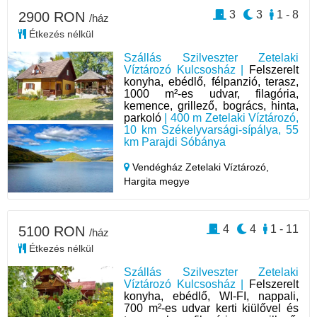
3
3
1 - 8
2900 RON
/ház
Étkezés nélkül
Szállás Szilveszter Zetelaki
Víztározó Kulcsosház |
Felszerelt
konyha, ebédlő, félpanzió, terasz,
1000 m²-es udvar, filagória,
kemence, grillező, bogrács, hinta,
parkoló
| 400 m Zetelaki Víztározó,
10 km Székelyvarsági-sípálya, 55
km Parajdi Sóbánya
Vendégház Zetelaki Víztározó,
Hargita megye
4
4
1 - 11
5100 RON
/ház
Étkezés nélkül
Szállás Szilveszter Zetelaki
Víztározó Kulcsosház |
Felszerelt
konyha, ebédlő, WI-FI, nappali,
700 m²-es udvar kerti kiülővel és