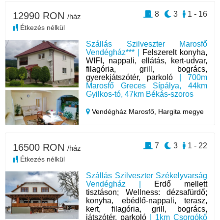
8
3
1 - 16
12990 RON
/ház
Étkezés nélkül
Szállás Szilveszter Marosfő
Vendégház*** |
Felszerelt konyha,
WIFI, nappali, ellátás, kert-udvar,
filagória, grill, bogrács,
gyerekjátszótér, parkoló
| 700m
Marosfő Greces Sípálya, 44km
Gyilkos-tó, 47km Békás-szoros
Vendégház Marosfő,
Hargita megye
7
3
1 - 22
16500 RON
/ház
Étkezés nélkül
Szállás Szilveszter Székelyvarság
Vendégház |
Erdő mellett
tisztáson; Wellness: dézsafürdő;
konyha, ebédlő-nappali, terasz,
kert, filagória, grill, bogrács,
játszótér, parkoló
| 1km Csorgókő