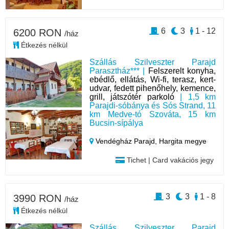
6
3
1 - 12
6200 RON
/ház
Étkezés nélkül
Szállás Szilveszter Parajd
Parasztház*** |
Felszerelt konyha,
ebédlő, ellátás, Wi-fi, terasz, kert-
udvar, fedett pihenőhely, kemence,
grill, játszótér parkoló
| 1,5 km
Parajdi-sóbánya és Sós Strand, 11
km Medve-tó Szováta, 15 km
Bucsin-sípálya
Vendégház Parajd,
Hargita megye
Tichet | Card vakációs jegy
3
3
1 - 8
3990 RON
/ház
Étkezés nélkül
Szállás Szilveszter Parajd