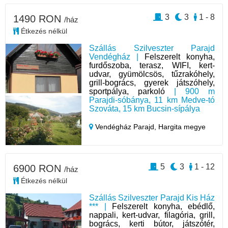
3
3
1 - 8
1490 RON
/ház
Étkezés nélkül
Szállás Szilveszter Parajd
Vendégház |
Felszerelt konyha,
furdőszoba, terasz, WIFI, kert-
udvar, gyümölcsös, tűzrakóhely,
grill-bogrács, gyerek játszóhely,
sportpálya, parkoló
| 900 m
Parajdi-sóbánya, 11 km Medve-tó
Szováta, 15 km Bucsin-sípálya
Vendégház Parajd,
Hargita megye
5
3
1 - 12
6900 RON
/ház
Étkezés nélkül
Szállás Szilveszter Parajd Kis Ház
*** |
Felszerelt konyha, ebédlő,
nappali, kert-udvar, filagória, grill,
bogrács, kerti bútor, játszótér,