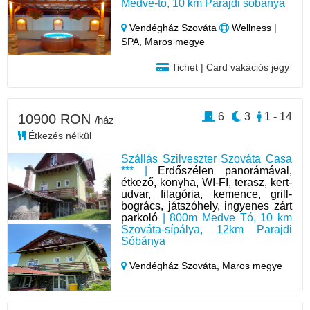
Medve-tó, 10 km Parajdi sóbánya
Vendégház Szováta
Wellness |
SPA, Maros megye
Tichet | Card vakációs jegy
6
3
1 - 14
10900 RON
/ház
Étkezés nélkül
Szállás Szilveszter Szováta Casa
*** |
Erdőszélen panorámával,
étkező, konyha, WI-FI, terasz, kert-
udvar, filagória, kemence, grill-
bogrács, játszóhely, ingyenes zárt
parkoló
| 800m Medve Tó, 10 km
Szováta-sípálya, 12km Parajdi
Sóbánya
Vendégház Szováta,
Maros megye