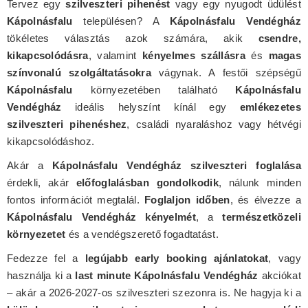
Tervez egy
szilveszteri pihenést
vagy egy nyugodt üdülést
Kápolnásfalu
településen? A
Kápolnásfalu Vendégház
tökéletes választás azok számára, akik
csendre,
kikapcsolódásra
, valamint
kényelmes szállásra
és
magas
színvonalú szolgáltatásokra
vágynak. A festői szépségű
Kápolnásfalu
környezetében található
Kápolnásfalu
Vendégház
ideális helyszínt kínál egy
emlékezetes
szilveszteri pihenéshez
, családi nyaraláshoz vagy hétvégi
kikapcsolódáshoz.
Akár a
Kápolnásfalu Vendégház szilveszteri foglalása
érdekli, akár
előfoglalásban gondolkodik
, nálunk minden
fontos információt megtalál.
Foglaljon időben
, és élvezze a
Kápolnásfalu Vendégház kényelmét
, a
természetközeli
környezetet
és a vendégszerető fogadtatást.
Fedezze fel a
legújabb early booking ajánlatokat
, vagy
használja ki a
last minute Kápolnásfalu Vendégház
akciókat
– akár a 2026-2027-os szilveszteri szezonra is. Ne hagyja ki a