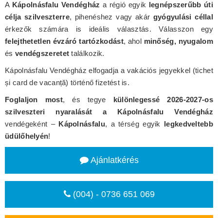
A
Kápolnásfalu Vendégház
a régió egyik
legnépszerűbb úti
célja szilveszterre
, pihenéshez vagy akár
gyógyulási céllal
érkezők számára is ideális választás. Válasszon egy
felejthetetlen évzáró tartózkodást
, ahol
minőség, nyugalom
és
vendégszeretet
találkozik.
Kápolnásfalu Vendégház elfogadja a vakációs jegyekkel (tichet
și card de vacanță) történő fizetést is.
Foglaljon most
, és tegye
különlegessé 2026-2027-os
szilveszteri nyaralását a Kápolnásfalu Vendégház
vendégeként –
Kápolnásfalu
, a térség egyik
legkedveltebb
üdülőhelyén
!
Ajánlatkérés
(004) - 0736 651 069