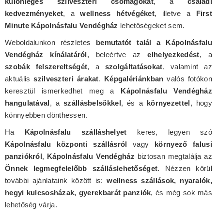
különleges szilveszteri csomagokat
, a
családi
kedvezményeket
, a
wellness hétvégéket
, illetve a
First
Minute Kápolnásfalu Vendégház
lehetőségeket sem.
Weboldalunkon részletes
bemutatót talál a Kápolnásfalu
Vendégház kínálatáról
, beleértve az
elhelyezkedést
, a
szobák felszereltségét
, a
szolgáltatásokat
, valamint az
aktuális
szilveszteri árakat
.
Képgalériánkban
valós fotókon
keresztül ismerkedhet meg a
Kápolnásfalu Vendégház
hangulatával
, a
szállásbelsőkkel
, és a
környezettel
, hogy
könnyebben dönthessen.
Ha
Kápolnásfalu szálláshelyet
keres, legyen szó
Kápolnásfalu központi szállásról
vagy
környező falusi
panziókról
,
Kápolnásfalu Vendégház
biztosan megtalálja az
Önnek legmegfelelőbb szálláslehetőséget
. Nézzen körül
további ajánlataink között is:
wellness szállások, nyaralók,
hegyi kulcsosházak, gyerekbarát panziók
, és még sok más
lehetőség várja.