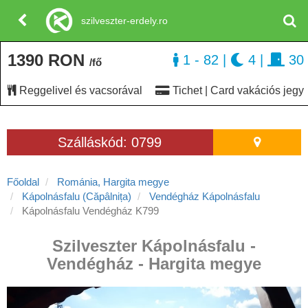
szilveszter-erdely.ro
1390 RON
1 - 82
|
4
|
30
/fő
Reggelivel és vacsorával
Tichet | Card vakációs jegy
Szálláskód: 0799
Főoldal
Románia, Hargita megye
Kápolnásfalu (Căpâlnița)
Vendégház Kápolnásfalu
Kápolnásfalu Vendégház K799
Szilveszter Kápolnásfalu -
Vendégház - Hargita megye