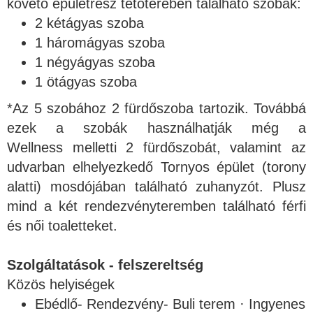
követő épületrész tetőterében található szobák:
2 kétágyas szoba
1 háromágyas szoba
1 négyágyas szoba
1 ötágyas szoba
*Az 5 szobához 2 fürdőszoba tartozik. Továbbá
ezek a szobák használhatják még a
Wellness melletti 2 fürdőszobát, valamint az
udvarban elhelyezkedő Tornyos épület (torony
alatti) mosdójában található zuhanyzót. Plusz
mind a két rendezvényteremben található férfi
és női toaletteket.
Szolgáltatások - felszereltség
Közös helyiségek
Ebédlő- Rendezvény- Buli terem · Ingyenes