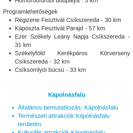
Homorodfürdői bobpálya : 5 km
Programlehetőségek
Régizene Fesztivál Csíkszereda - 30 km
Káposzta Fesztivál Parajd - 57 km
Ezer Székely Leány Napja Csíkszereda -
31 km
Székelyföld Kerékpáros Körverseny
Csíkszereda - 32 km
Csíksomlyói búcsú - 33 km
Kápolnásfalu
Általános bemutatkozás: Kápolnásfalu
Természeti attrakciók Kápolnásfalu
területén
Kulturális attrakciók Kápolnásfalu