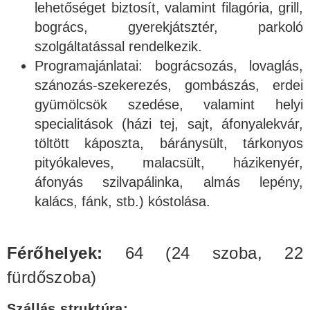
lehetőséget biztosít, valamint filagória, grill,
bogrács, gyerekjátsztér, parkoló
szolgáltatással rendelkezik.
Programajánlatai: bográcsozás, lovaglás,
szánozás-szekerezés, gombászás, erdei
gyümölcsök szedése, valamint helyi
specialitások (házi tej, sajt, áfonyalekvár,
töltött káposzta, báránysült, tárkonyos
pityókaleves, malacsült, házikenyér,
áfonyás szilvapálinka, almás lepény,
kalács, fánk, stb.) kóstolása.
Férőhelyek:
64 (24 szoba, 22
fürdőszoba)
Szállás struktúra: