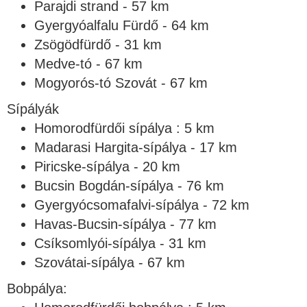
Parajdi strand - 57 km
Gyergyóalfalu Fürdő - 64 km
Zsögödfürdő - 31 km
Medve-tó - 67 km
Mogyorós-tó Szovát - 67 km
Sípályák
Homorodfürdői sípálya : 5 km
Madarasi Hargita-sípálya - 17 km
Piricske-sípálya - 20 km
Bucsin Bogdán-sípálya - 76 km
Gyergyócsomafalvi-sípálya - 72 km
Havas-Bucsin-sípálya - 77 km
Csíksomlyói-sípálya - 31 km
Szovátai-sípálya - 67 km
Bobpálya: