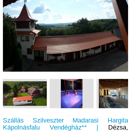
Szállás Szilveszter Madarasi Hargita
Kápolnásfalu Vendégház** |
Dézsa,