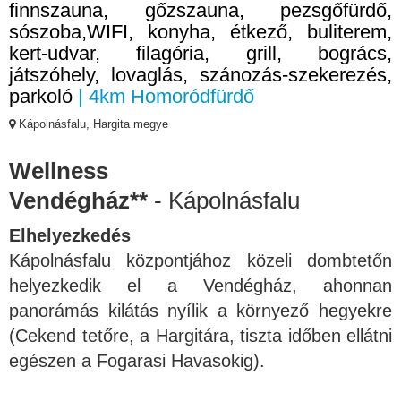
finnszauna, gőzszauna, pezsgőfürdő,
sószoba,WIFI, konyha, étkező, buliterem,
kert-udvar, filagória, grill, bogrács,
játszóhely, lovaglás, szánozás-szekerezés,
parkoló
| 4km Homoródfürdő
Kápolnásfalu, Hargita megye
Wellness
Vendégház**
- Kápolnásfalu
Elhelyezkedés
Kápolnásfalu központjához közeli dombtetőn
helyezkedik el a Vendégház, ahonnan
panorámás kilátás nyílik a környező hegyekre
(Cekend tetőre, a Hargitára, tiszta időben ellátni
egészen a Fogarasi Havasokig).