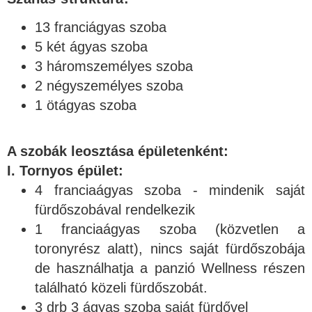
13 franciágyas szoba
5 két ágyas szoba
3 háromszemélyes szoba
2 négyszemélyes szoba
1 ötágyas szoba
A szobák leosztása épületenként:
I. Tornyos épület:
4 franciaágyas szoba - mindenik saját
fürdőszobával rendelkezik
1 franciaágyas szoba (közvetlen a
toronyrész alatt), nincs saját fürdőszobája
de használhatja a panzió Wellness részen
található közeli fürdőszobát.
3 drb 3 ágyas szoba saját fürdővel