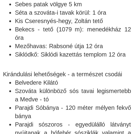
Sebes patak völgye 5 km
Séta a szováta-i tavak körül: 1 óra
Kis Cseresnyés-hegy, Zoltán tető
Bekecs - tető (1079 m): menedékház 12
óra
Mezőhavas: Rabsoné útja 12 óra
Siklódkő: Siklódi kazettás templom 12 óra
Kirándulási lehetőségek - a természet csodái
Belvedere Kilátó
Szováta különböző sós tavai legismertebb
a Medve - tó
Parajdi Sóbánya - 120 méter mélyen fekvő
bánya
Parajdi sószoros - egyedülálló látványt
nyújtanak a hófehér sósziklák valamint a