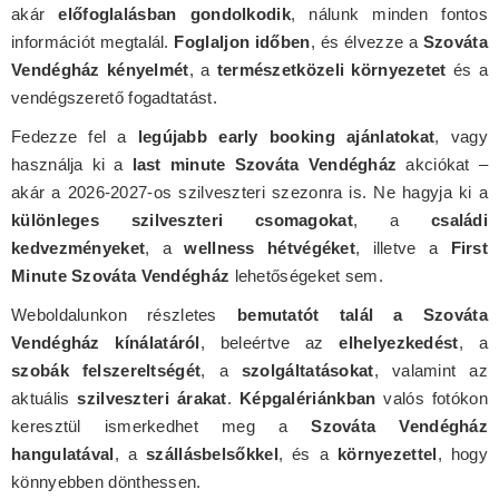
akár
előfoglalásban gondolkodik
, nálunk minden fontos
információt megtalál.
Foglaljon időben
, és élvezze a
Szováta
Vendégház kényelmét
, a
természetközeli környezetet
és a
vendégszerető fogadtatást.
Fedezze fel a
legújabb early booking ajánlatokat
, vagy
használja ki a
last minute Szováta Vendégház
akciókat –
akár a 2026-2027-os szilveszteri szezonra is. Ne hagyja ki a
különleges szilveszteri csomagokat
, a
családi
kedvezményeket
, a
wellness hétvégéket
, illetve a
First
Minute Szováta Vendégház
lehetőségeket sem.
Weboldalunkon részletes
bemutatót talál a Szováta
Vendégház kínálatáról
, beleértve az
elhelyezkedést
, a
szobák felszereltségét
, a
szolgáltatásokat
, valamint az
aktuális
szilveszteri árakat
.
Képgalériánkban
valós fotókon
keresztül ismerkedhet meg a
Szováta Vendégház
hangulatával
, a
szállásbelsőkkel
, és a
környezettel
, hogy
könnyebben dönthessen.