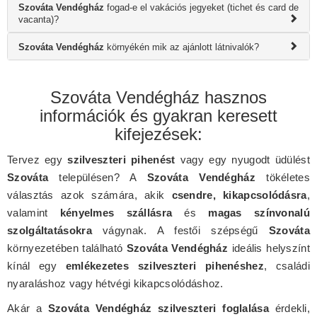
Szováta Vendégház
fogad-e el vakációs jegyeket (tichet és card de
vacanta)?
Szováta Vendégház
környékén mik az ajánlott látnivalók?
Szováta Vendégház hasznos
információk és gyakran keresett
kifejezések:
Tervez egy
szilveszteri pihenést
vagy egy nyugodt üdülést
Szováta
településen? A
Szováta Vendégház
tökéletes
választás azok számára, akik
csendre, kikapcsolódásra
,
valamint
kényelmes szállásra
és
magas színvonalú
szolgáltatásokra
vágynak. A festői szépségű
Szováta
környezetében található
Szováta Vendégház
ideális helyszínt
kínál egy
emlékezetes szilveszteri pihenéshez
, családi
nyaraláshoz vagy hétvégi kikapcsolódáshoz.
Akár a
Szováta Vendégház szilveszteri foglalása
érdekli,