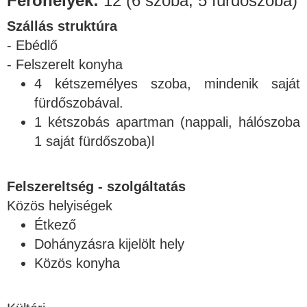
Férőhelyek:
12 (6 szoba, 5 fürdőszoba)
Szállás struktúra
- Ebédlő
- Felszerelt konyha
4 kétszemélyes szoba, mindenik saját
fürdőszobával.
1 kétszobás apartman (nappali, hálószoba
1 saját fürdőszoba)l
Felszereltség - szolgáltatás
Közös helyiségek
Étkező
Dohányzásra kijelölt hely
Közös konyha