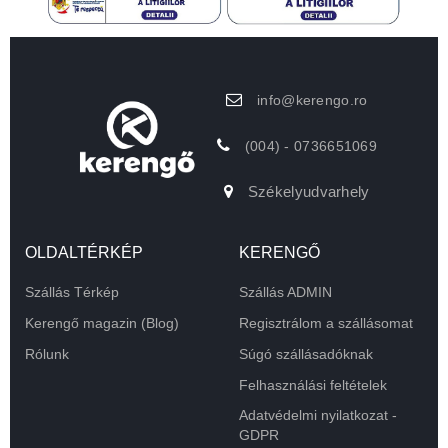
info@kerengo.ro
(004) - 0736651069
Székelyudvarhely
OLDALTÉRKÉP
KERENGŐ
Szállás Térkép
Szállás ADMIN
Kerengő magazin (Blog)
Regisztrálom a szállásomat
Rólunk
Súgó szállásadóknak
Felhasználási feltételek
Adatvédelmi nyilatkozat -
GDPR