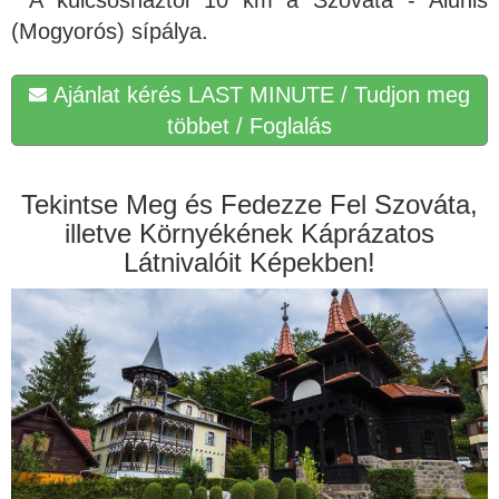
(Mogyorós) sípálya.
Ajánlat kérés LAST MINUTE / Tudjon meg
többet / Foglalás
Tekintse Meg és Fedezze Fel Szováta,
illetve Környékének Káprázatos
Látnivalóit Képekben!