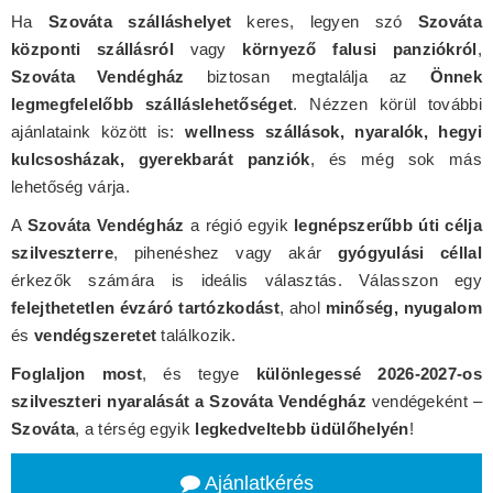
Ha
Szováta szálláshelyet
keres, legyen szó
Szováta
központi szállásról
vagy
környező falusi panziókról
,
Szováta Vendégház
biztosan megtalálja az
Önnek
legmegfelelőbb szálláslehetőséget
. Nézzen körül további
ajánlataink között is:
wellness szállások, nyaralók, hegyi
kulcsosházak, gyerekbarát panziók
, és még sok más
lehetőség várja.
A
Szováta Vendégház
a régió egyik
legnépszerűbb úti célja
szilveszterre
, pihenéshez vagy akár
gyógyulási céllal
érkezők számára is ideális választás. Válasszon egy
felejthetetlen évzáró tartózkodást
, ahol
minőség, nyugalom
és
vendégszeretet
találkozik.
Foglaljon most
, és tegye
különlegessé 2026-2027-os
szilveszteri nyaralását a Szováta Vendégház
vendégeként –
Szováta
, a térség egyik
legkedveltebb üdülőhelyén
!
Ajánlatkérés