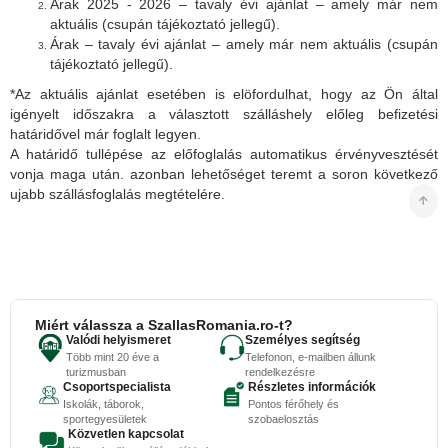
Árak 2025 - 2026 – tavaly évi ajánlat – amely már nem
aktuális (csupán tájékoztató jellegű).
Árak – tavaly évi ajánlat – amely már nem aktuális (csupán
tájékoztató jellegű).
*Az aktuális ajánlat esetében is elöfordulhat, hogy az Ön által
igényelt időszakra a választott szálláshely előleg befizetési
határidővel már foglalt legyen.
A határidő tullépése az előfoglalás automatikus érvényvesztését
vonja maga után. azonban lehetőséget teremt a soron következő
ujabb szállásfoglalás megtételére.
Miért válassza a SzallasRomania.ro-t?
Valódi helyismeret
Személyes segítség
Több mint 20 éve a
Telefonon, e-mailben állunk
turizmusban
rendelkezésre
Csoportspecialista
Részletes információk
Iskolák, táborok,
Pontos férőhely és
sportegyesületek
szobaelosztás
Közvetlen kapcsolat