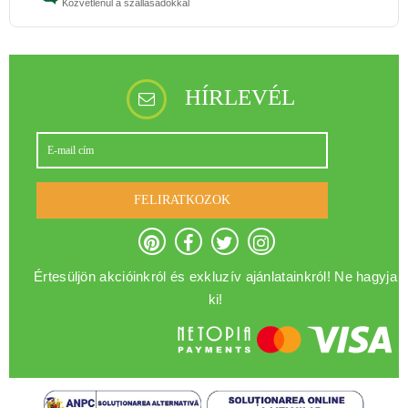
Közvetlenül a szállásadókkal
HÍRLEVÉL
FELIRATKOZOK
Értesüljön akcióinkról és exkluzív ajánlatainkról! Ne hagyja
ki!