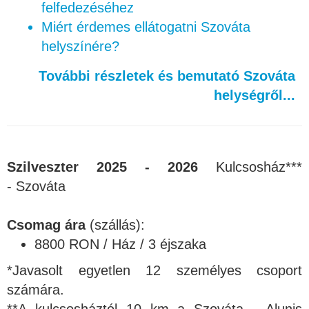
felfedezéséhez
Miért érdemes ellátogatni Szováta
helyszínére?
További részletek és bemutató Szováta
helységről...
Szilveszter
2025 - 2026
Kulcsosház***
- Szováta
Csomag ára
(szállás):
8800 RON / Ház / 3 éjszaka
*Javasolt egyetlen 12 személyes csoport
számára.
**A kulcsosháztól 10 km a Szováta - Alunis