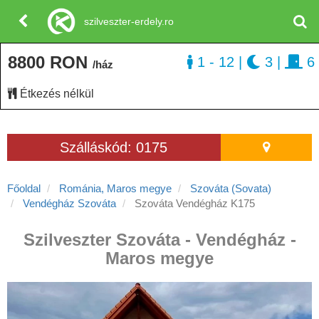
szilveszter-erdely.ro
8800 RON
1 - 12
|
3
|
6
/ház
Étkezés nélkül
Szálláskód: 0175
Főoldal
Románia, Maros megye
Szováta (Sovata)
Vendégház Szováta
Szováta Vendégház K175
Szilveszter Szováta - Vendégház -
Maros megye