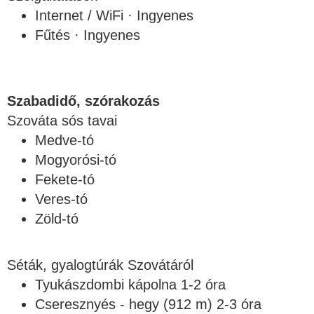
Internet / WiFi · Ingyenes
Fűtés · Ingyenes
Szabadidő, szórakozás
Szováta sós tavai
Medve-tó
Mogyorósi-tó
Fekete-tó
Veres-tó
Zöld-tó
Séták, gyalogtúrák Szovátáról
Tyukászdombi kápolna 1-2 óra
Cseresznyés - hegy (912 m) 2-3 óra