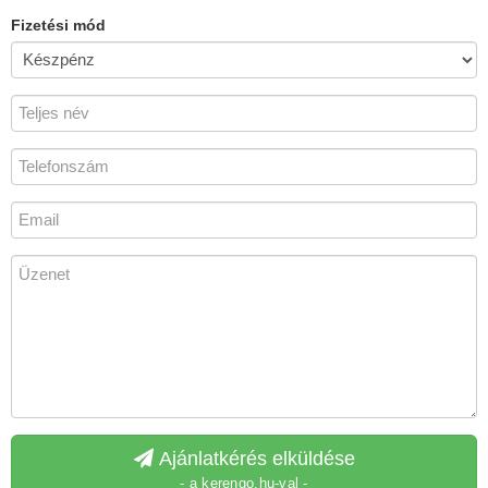
Fizetési mód
Ajánlatkérés elküldése
- a kerengo.hu-val -