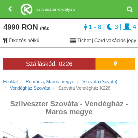
szilveszter-erdely.ro
4990 RON
1 - 8
|
3
|
4
/ház
Étkezés nélkül
Tichet | Card vakációs jegy
Szálláskód: 0226
Főoldal
Románia, Maros megye
Szováta (Sovata)
Vendégház Szováta
Szováta Vendégház K226
Szilveszter Szováta - Vendégház -
Maros megye