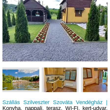
Szállás Szilveszter Szováta Vendégház |
Konyha, nappali, terasz, WI-FI, kert-udvar,