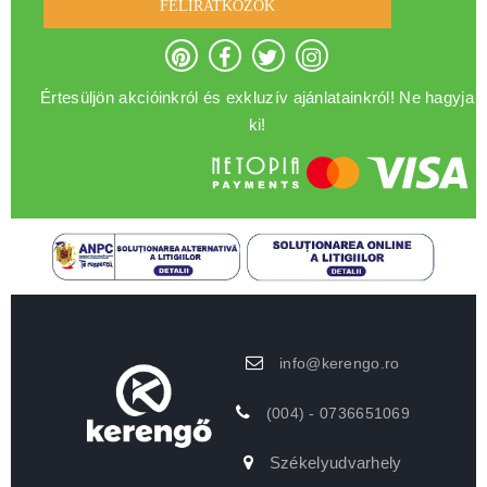
FELIRATKOZOK
Értesüljön akcióinkról és exkluzív ajánlatainkról! Ne hagyja
ki!
info@kerengo.ro
(004) - 0736651069
Székelyudvarhely