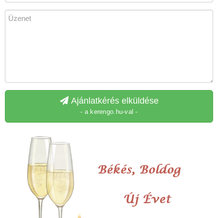
Ajánlatkérés elküldése
- a kerengo.hu-val -