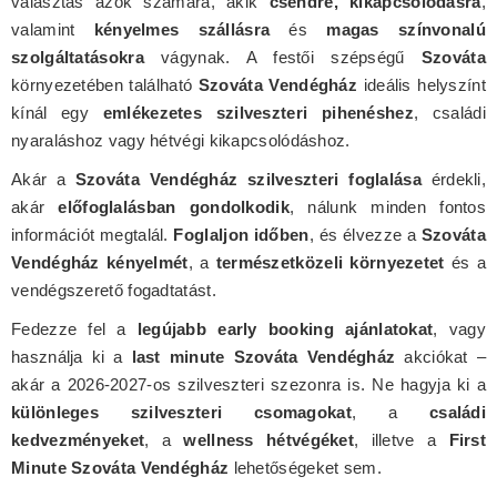
választás azok számára, akik
csendre, kikapcsolódásra
,
valamint
kényelmes szállásra
és
magas színvonalú
szolgáltatásokra
vágynak. A festői szépségű
Szováta
környezetében található
Szováta Vendégház
ideális helyszínt
kínál egy
emlékezetes szilveszteri pihenéshez
, családi
nyaraláshoz vagy hétvégi kikapcsolódáshoz.
Akár a
Szováta Vendégház szilveszteri foglalása
érdekli,
akár
előfoglalásban gondolkodik
, nálunk minden fontos
információt megtalál.
Foglaljon időben
, és élvezze a
Szováta
Vendégház kényelmét
, a
természetközeli környezetet
és a
vendégszerető fogadtatást.
Fedezze fel a
legújabb early booking ajánlatokat
, vagy
használja ki a
last minute Szováta Vendégház
akciókat –
akár a 2026-2027-os szilveszteri szezonra is. Ne hagyja ki a
különleges szilveszteri csomagokat
, a
családi
kedvezményeket
, a
wellness hétvégéket
, illetve a
First
Minute Szováta Vendégház
lehetőségeket sem.