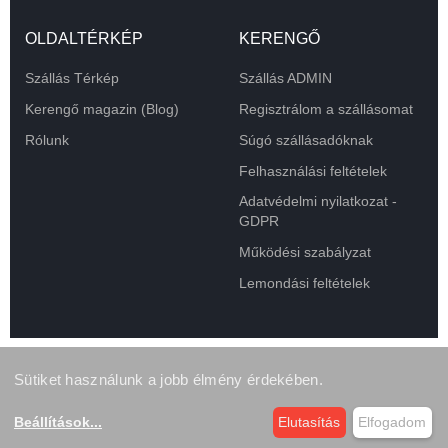
OLDALTÉRKÉP
KERENGŐ
Szállás Térkép
Szállás ADMIN
Kerengő magazin (Blog)
Regisztrálom a szállásomat
Rólunk
Súgó szállásadóknak
Felhasználási feltételek
Adatvédelmi nyilatkozat -
GDPR
Működési szabályzat
Lemondási feltételek
Sütiket használunk a jobb élmény érdekében.
Beállítások
...
Elutasítás
Elfogadom