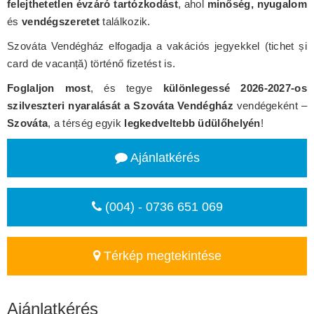
felejthetetlen évzáró tartózkodást
, ahol
minőség, nyugalom
és
vendégszeretet
találkozik.
Szováta Vendégház elfogadja a vakációs jegyekkel (tichet și
card de vacanță) történő fizetést is.
Foglaljon most
, és tegye
különlegessé 2026-2027-os
szilveszteri nyaralását a Szováta Vendégház
vendégeként –
Szováta
, a térség egyik
legkedveltebb üdülőhelyén
!
Ajánlatkérés
(004) - 0736 651 069
Térkép megtekintése
Ajánlatkérés