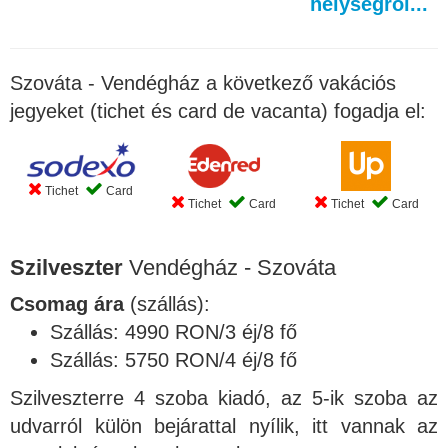
helységről...
Szováta - Vendégház a következő vakációs
jegyeket (tichet és card de vacanta) fogadja el:
Tichet
Card
Tichet
Card
Tichet
Card
Szilveszter
Vendégház - Szováta
Csomag ára
(szállás):
Szállás: 4990 RON/3 éj/8 fő
Szállás: 5750 RON/4 éj/8 fő
Szilveszterre 4 szoba kiadó, az 5-ik szoba az
udvarról külön bejárattal nyílik, itt vannak az