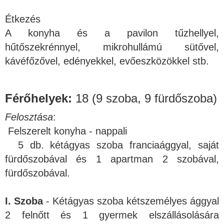
Étkezés
A konyha és a pavilon tűzhellyel,
hűtőszekrénnyel, mikrohullámú sütővel,
kávéfőzővel, edényekkel, evőeszközökkel stb.
Férőhelyek:
18 (9 szoba, 9 fürdőszoba)
Felosztása
:
Felszerelt konyha - nappali
5 db. kétágyas szoba franciaággyal, saját
fürdőszobával és 1 apartman 2 szobával,
fürdőszobával.
I. Szoba
- Kétágyas szoba kétszemélyes ággyal
2 felnőtt és 1 gyermek elszállásolására