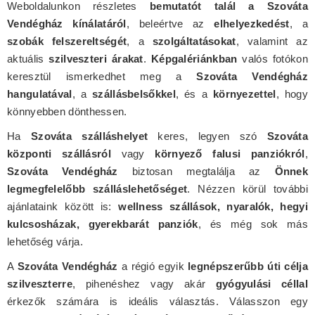
Weboldalunkon részletes
bemutatót talál a Szováta
Vendégház kínálatáról
, beleértve az
elhelyezkedést
, a
szobák felszereltségét
, a
szolgáltatásokat
, valamint az
aktuális
szilveszteri árakat
.
Képgalériánkban
valós fotókon
keresztül ismerkedhet meg a
Szováta Vendégház
hangulatával
, a
szállásbelsőkkel
, és a
környezettel
, hogy
könnyebben dönthessen.
Ha
Szováta szálláshelyet
keres, legyen szó
Szováta
központi szállásról
vagy
környező falusi panziókról
,
Szováta Vendégház
biztosan megtalálja az
Önnek
legmegfelelőbb szálláslehetőséget
. Nézzen körül további
ajánlataink között is:
wellness szállások, nyaralók, hegyi
kulcsosházak, gyerekbarát panziók
, és még sok más
lehetőség várja.
A
Szováta Vendégház
a régió egyik
legnépszerűbb úti célja
szilveszterre
, pihenéshez vagy akár
gyógyulási céllal
érkezők számára is ideális választás. Válasszon egy