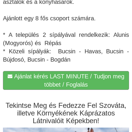
asztalok és a konyhasarok.
Ajánlott egy 8 fős csoport számára.
* A település 2 sípályával rendelkezik: Alunis
(Mogyorós) és Répás
* Közeli sípályák: Bucsin - Havas, Bucsin -
Bújdosó, Bucsin - Bogdán
Ajánlat kérés LAST MINUTE / Tudjon meg
többet / Foglalás
Tekintse Meg és Fedezze Fel Szováta,
illetve Környékének Káprázatos
Látnivalóit Képekben!