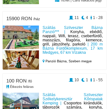
Tichet | Card vakációs jegy
11
4
1 - 28
15900 RON
/ház
Szállás Szilveszter Bázna
Panzió*** |
Konyha, ebédlő,
nappali, Wifi, terasz, cseberfürdő,
masszázs, filagória, kemence,
grill, játszóhely, parkoló
| 200 m
Bázna Fürdőkomplexum, 17 km
Medgyes, 67 km Vízakna
Panzió Bázna,
Szeben megye
10
1
1 - 55
100 RON
/fő
Étkezés feláras
Szállás Szilveszter
Székelykeresztúr Kőrispatak
Kemping |
Csoportos kirándulók,
táborozók számára, konyha,