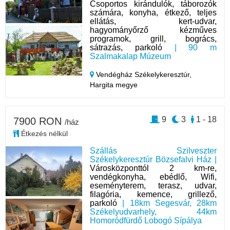
Csoportos kirándulók, táborozók
számára, konyha, étkező, teljes
ellátás, kert-udvar,
hagyományőrző kézműves
programok, grill, bogrács,
sátrazás, parkoló
| 90 m
Szalmakalap Múzeum
Vendégház Székelykeresztúr,
Hargita megye
9
3
1 - 18
7900 RON
/ház
Étkezés nélkül
Szállás Szilveszter
Székelykeresztúr Bözsefalvi Ház |
Városközponttól 2 km-re,
vendégkonyha, ebédlő, Wifi,
eseményterem, terasz, udvar,
filagória, kemence, grillező,
parkoló
| 18km Segesvár, 28km
Székelyudvarhely, 44km
Homoródfürdő Lobogó Sípálya