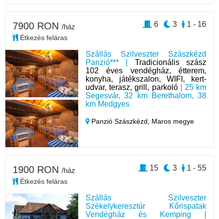
6
3
1 - 16
7900 RON
/ház
Étkezés feláras
Szállás Szilveszter Szászkézd
Panzió*** |
Tradicionális szász
102 éves vendégház, étterem,
konyha, játékszalon, WIFI, kert-
udvar, terasz, grill, parkoló
| 25 km
Segesvár, 32 km Berethalom, 38
km Medgyes
Panzió Szászkézd,
Maros megye
15
3
1 - 55
1900 RON
/ház
Étkezés feláras
Szállás Szilveszter
Székelykeresztúr Kőrispatak
Vendégház és Kemping |