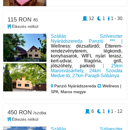
12
1
1 - 30
115 RON
/fő
Étkezés nélkül
Szállás Szilveszter
Nyárádszereda Panzió *** |
Wellness: dézsafürdő; Étterem-
rendezvényterem, légkondi,
konyhasarok, WIFI, nyári terasz,
kert-udvar, filagória, grill,
jótszóhely, parkoló
| 25km
Marosvásárhely, 24km Szováta
Medve-tó, 27km Parajdi Sóbánya
Panzió Nyárádszereda
Wellness |
SPA, Maros megye
6
1
1 - 12
450 RON
/szoba
Étkezés nélkül
Szállás Szilveszter