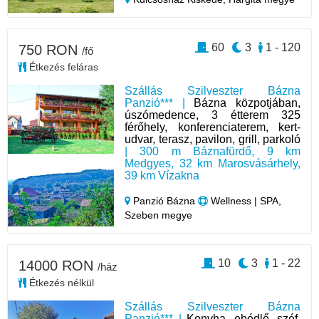
60
3
1 - 120
750 RON
/fő
Étkezés feláras
Szállás Szilveszter Bázna
Panzió*** |
Bázna közpotjában,
úszómedence, 3 étterem 325
férőhely, konferenciaterem, kert-
udvar, terasz, pavilon, grill, parkoló
| 300 m Báznafürdő, 9 km
Medgyes, 32 km Marosvásárhely,
39 km Vízakna
Panzió Bázna
Wellness | SPA,
Szeben megye
10
3
1 - 22
14000 RON
/ház
Étkezés nélkül
Szállás Szilveszter Bázna
Panzió*** |
Konyha, ebédlő, széf,