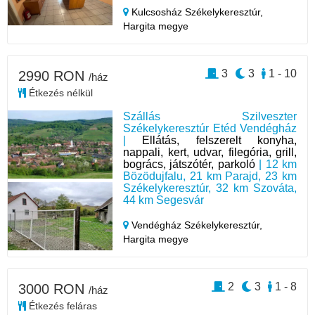
Kulcsosház Székelykeresztúr,
Hargita megye
3
3
1 - 10
2990 RON
/ház
Étkezés nélkül
Szállás Szilveszter
Székelykeresztúr Etéd Vendégház
|
Ellátás, felszerelt konyha,
nappali, kert, udvar, filegória, grill,
bogrács, játszótér, parkoló
| 12 km
Bözödujfalu, 21 km Parajd, 23 km
Székelykeresztúr, 32 km Szováta,
44 km Segesvár
Vendégház Székelykeresztúr,
Hargita megye
2
3
1 - 8
3000 RON
/ház
Étkezés feláras