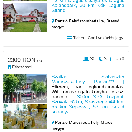
| 2 km Dragus-sípálya és Drăguș
Kalandpark, 30 km Kék Lagúna
Strand
Panzió Felsőszombatfalva,
Brassó
megye
Tichet | Card vakációs jegy
30
3
1 - 70
2300 RON
/fő
Étkezéssel
Szállás Szilveszter
Marosvásárhely Panzió*** |
Étterem, bár, légkondicionálás,
Wifi, önkiszolgáló konyha, terasz,
parkoló
| 300m SPA központ,
Szováta 62km, Szászrégen44 km,
55 km Segesvár, 57 km Parajd
sóbánya
Panzió Marosvásárhely,
Maros
megye