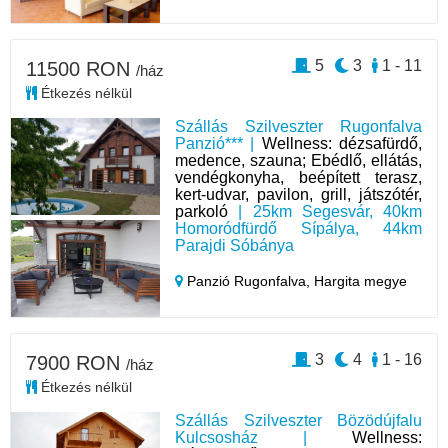
5
3
1 - 11
11500 RON
/ház
Étkezés nélkül
Szállás Szilveszter Rugonfalva
Panzió*** |
Wellness: dézsafürdő,
medence, szauna; Ebédlő, ellátás,
vendégkonyha, beépített terasz,
kert-udvar, pavilon, grill, játszótér,
parkoló
| 25km Segesvár, 40km
Homoródfürdő Sípálya, 44km
Parajdi Sóbánya
Panzió Rugonfalva,
Hargita megye
3
4
1 - 16
7900 RON
/ház
Étkezés nélkül
Szállás Szilveszter Bözödújfalu
Kulcsosház |
Wellness: