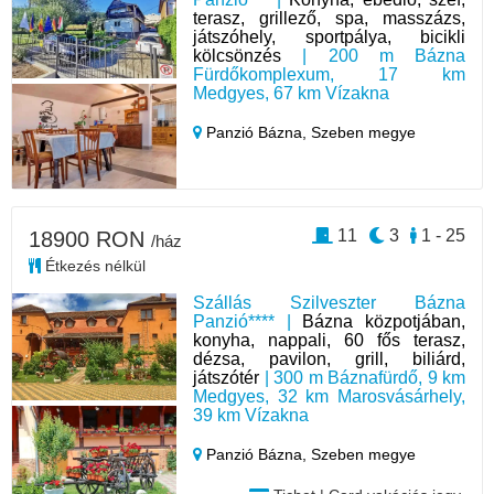
terasz, grillező, spa, masszázs,
játszóhely, sportpálya, bicikli
kölcsönzés
| 200 m Bázna
Fürdőkomplexum, 17 km
Medgyes, 67 km Vízakna
Panzió Bázna,
Szeben megye
11
3
1 - 25
18900 RON
/ház
Étkezés nélkül
Szállás Szilveszter Bázna
Panzió**** |
Bázna közpotjában,
konyha, nappali, 60 fős terasz,
dézsa, pavilon, grill, biliárd,
játszótér
| 300 m Báznafürdő, 9 km
Medgyes, 32 km Marosvásárhely,
39 km Vízakna
Panzió Bázna,
Szeben megye