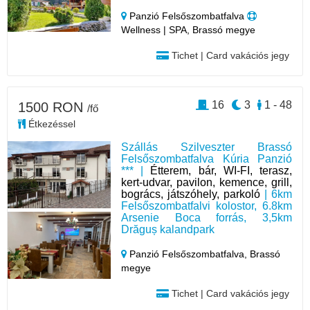
Panzió Felsőszombatfalva
Wellness | SPA, Brassó megye
Tichet | Card vakációs jegy
16
3
1 - 48
1500 RON
/fő
Étkezéssel
Szállás Szilveszter Brassó
Felsőszombatfalva Kúria Panzió
*** |
Étterem, bár, WI-FI, terasz,
kert-udvar, pavilon, kemence, grill,
bogrács, játszóhely, parkoló
| 6km
Felsőszombatfalvi kolostor, 6.8km
Arsenie Boca forrás, 3,5km
Drăguș kalandpark
Panzió Felsőszombatfalva,
Brassó
megye
Tichet | Card vakációs jegy