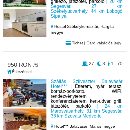
grillező, játszótér, parkoló
| 20 km
Segesvár, 27 km
Székelyudvarhely, 44 km Lobogó
Sípálya
Hostel Székelykeresztúr,
Hargita
megye
Tichet | Card vakációs jegy
27
3
1 - 70
950 RON
/fő
Étkezéssel
Szállás Szilveszter Balavásár
Hotel*** |
Étterem, nyári terasz,
borház-borkóstó, WIFI,
rendezvényterem,
konferenciaterem, kert-udvar, grill,
játszótér, parkoló
| 24 km
Marosvásárhely, 31 km Segesvár,
36 km Szováta Medve-tó
Hotel*** Balavásár,
Maros megye