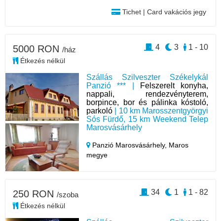
Tichet | Card vakációs jegy
4
3
1 - 10
5000 RON
/ház
Étkezés nélkül
Szállás Szilveszter Székelykál
Panzió *** |
Felszerelt konyha,
nappali, rendezvényterem,
borpince, bor és pálinka kóstoló,
parkoló
| 10 km Marosszentgyörgyi
Sós Fürdő, 15 km Weekend Telep
Marosvásárhely
Panzió Marosvásárhely,
Maros
megye
34
1
1 - 82
250 RON
/szoba
Étkezés nélkül