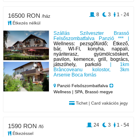
8
3
1 - 24
16500 RON
/ház
Étkezés nélkül
Szállás Szilveszter Brassó
Felsőszombatfalva Panzió *** |
Wellness: pezsgőfürdő; Étkező,
bár, WI-FI, konyha, nappali,
nyáriterasz, gyümölcsöskert,
pavilon, kemence, grill, bogrács,
játszóhely, parkoló
| 1km
Brâncoveanu kolostor, 3km
Arsenie Boca forrás
Panzió Felsőszombatfalva
Wellness | SPA, Brassó megye
Tichet | Card vakációs jegy
24
3
1 - 54
1590 RON
/fő
Étkezéssel