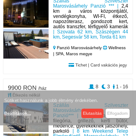
Szállás Szilveszter
Marosvásárhely Panzió *** |
2,4
km a város központjától,
vendégkonyha, WI-FI, étkező,
napozóterasz, gondozott kert,
autós transzfer, térfigyelő kamerák
| Szovata 62 km, Szászégen 44
km, Segesvár 58 km, Torda 61 km
Panzió Marosvásárhely
Wellness
| SPA, Maros megye
Tichet | Card vakációs jegy
8
3
1 - 16
9900 RON
/ház
Étkezés nélkül
Sütiket használunk a jobb élmény érdekében.
Szállás Szilveszter
Marosvásárhely Koronka
Beállítások
...
Elutasítás
Elfogadom
Panzió*** |
Étterem, bár, terasz,
filegória, grillező, kerti bútor,
medence, gyerekeknek játszóhely,
parkoló
| 8 km Weekend Telep