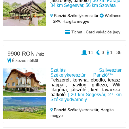
játszóhely, parkoló
| 30 km Parajd,
34 km Segesvár, 56 km Szováta
Panzió Székelykeresztúr
Wellness
| SPA, Hargita megye
Tichet | Card vakációs jegy
11
3
1 - 36
9900 RON
/ház
Étkezés nélkül
Szállás Szilveszter
Székelykeresztúr Panzió*** |
Felszerelt konyha, ebédlő, terasz,
nappali, pavilon, grillező, Wifi,
filagória, játszótér, kerti tavacska,
parkoló
| 20 km Segesvár, 27 km
Székelyudvarhely
Panzió Székelykeresztúr,
Hargita
megye