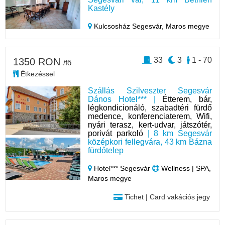
Kastély
Kulcsosház Segesvár,
Maros megye
33
3
1 - 70
1350 RON
/fő
Étkezéssel
Szállás Szilveszter Segesvár
Dános Hotel*** |
Étterem, bár,
légkondicionáló, szabadtéri fürdő
medence, konferenciaterem, Wifi,
nyári terasz, kert-udvar, játszótér,
porivát parkoló
| 8 km Segesvár
középkori fellegvára, 43 km Bázna
fürdőtelep
Hotel*** Segesvár
Wellness | SPA,
Maros megye
Tichet | Card vakációs jegy