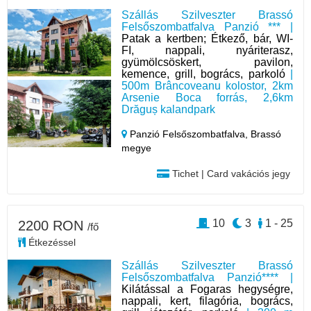
Szállás Szilveszter Brassó
Felsőszombatfalva Panzió *** |
Patak a kertben; Étkező, bár, WI-
FI, nappali, nyáriterasz,
gyümölcsöskert, pavilon,
kemence, grill, bogrács, parkoló
|
500m Brâncoveanu kolostor, 2km
Arsenie Boca forrás, 2,6km
Drăguș kalandpark
Panzió Felsőszombatfalva,
Brassó
megye
Tichet | Card vakációs jegy
10
3
1 - 25
2200 RON
/fő
Étkezéssel
Szállás Szilveszter Brassó
Felsőszombatfalva Panzió**** |
Kilátással a Fogaras hegységre,
nappali, kert, filagória, bogrács,