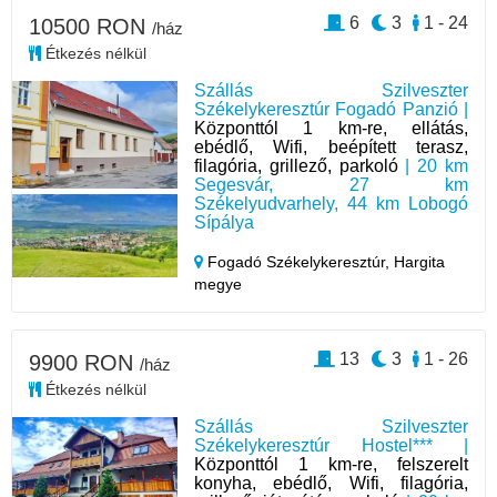
6
3
1 - 24
10500 RON
/ház
Étkezés nélkül
Szállás Szilveszter
Székelykeresztúr Fogadó Panzió |
Központtól 1 km-re, ellátás,
ebédlő, Wifi, beépített terasz,
filagória, grillező, parkoló
| 20 km
Segesvár, 27 km
Székelyudvarhely, 44 km Lobogó
Sípálya
Fogadó Székelykeresztúr,
Hargita
megye
13
3
1 - 26
9900 RON
/ház
Étkezés nélkül
Szállás Szilveszter
Székelykeresztúr Hostel*** |
Központtól 1 km-re, felszerelt
konyha, ebédlő, Wifi, filagória,