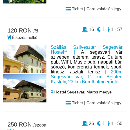
Tichet | Card vakációs jegy
16
1
1 - 57
120 RON
/fő
Étkezés nélkül
Szállás Szilveszter Segesvár
Hostel** |
A segesvári vár
szívében, étterem, terasz, Culture
pub, WIFI, Music pub, nappali bár,
söröző, konferencia termek, sport,
fitnesz, asztali tenisz
| 200m
Segesvári vár, 11 km Bethlen
Kastély, 23 km Berethalmi erődte
Hostel Segesvár,
Maros megye
Tichet | Card vakációs jegy
26
1
1 - 50
250 RON
/szoba