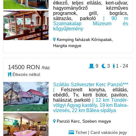
étkező, teljes ellátás, kert-udvar,
hagyományőrző kézműves
programok, grill, bogrács,
sátrazás, parkoló
| 90 m
Szalmakalap Múzeum és
kőgyűjtemény
Kemping faházak Kőrispatak,
Hargita megye
9
3
1 - 24
14500 RON
/ház
Étkezés nélkül
Szállás Szilveszter Kerc Panzió***
|
Felszerelt konyha, ellátás,
ebédlő, Tv, kerti bútor, pavilon,
halászat, parkoló
| 12 km Tündér-
völgyi Agyag kastély, 19 km Balea-
vízesés, 22 km Bâlea-sípálya
Panzió Kerc,
Szeben megye
Tichet | Card vakációs jegy