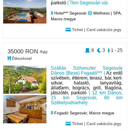
parkoló
| 7km Segesvári vár
Hotel*** Segesvár
Wellness | SPA,
Maros megye
Tichet | Card vakációs jegy
8
3
1 - 25
35000 RON
/ház
Étkezéssel
Szállás Szilveszter Segesvár
Dános (Bese) Fogadó*** |
Az erdő
szívében, étterem, terasz, bár, kert-
udvar, halastó, tanyavilág,
állatfarm, bogrács, grill, filagória,
játszótér, parkoló
| 12 km Dános,
15 km Segesvár, 60 km
Székelyudvarhely
Fogadó Segesvár,
Maros megye
Tichet | Card vakációs jegy