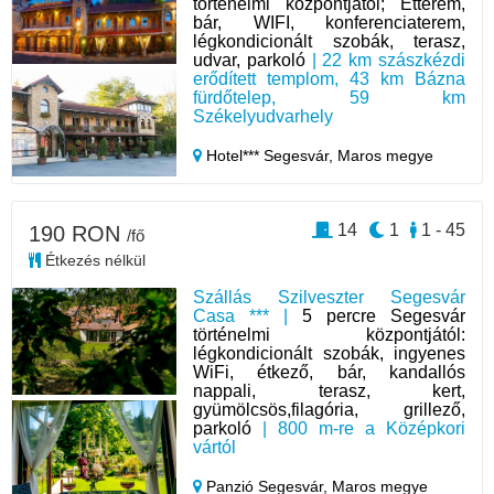
történelmi központjától; Étterem,
bár, WIFI, konferenciaterem,
légkondicionált szobák, terasz,
udvar, parkoló
| 22 km szászkézdi
erődített templom, 43 km Bázna
fürdőtelep, 59 km
Székelyudvarhely
Hotel*** Segesvár,
Maros megye
14
1
1 - 45
190 RON
/fő
Étkezés nélkül
Szállás Szilveszter Segesvár
Casa *** |
5 percre Segesvár
történelmi központjától:
légkondicionált szobák, ingyenes
WiFi, étkező, bár, kandallós
nappali, terasz, kert,
gyümölcsös,filagória, grillező,
parkoló
| 800 m-re a Középkori
vártól
Panzió Segesvár,
Maros megye