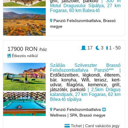
grill, játszótér, parkoló
| 300 m
Motul Dragusului Sípálya, 27 km
Fogaras, 60 km Balea-tó
Panzió Felsőszombatfalva,
Brassó
megye
17
3
1 - 50
17900 RON
/ház
Étkezés nélkül
Szállás Szilveszter Brassó
Felsőszombatfalva Panzió*** |
Erdőközelben, légkondi, étterem,
bár, konyha, Wifi, terasz, kert-
udvar, filagória, kemence, grill,
játszótér, parkoló
| 2,5km Drăguș
kalandpark, 27 km Fogaras, 62 km
Bilea-tó sípálya
Panzió Felsőszombatfalva
Wellness | SPA, Brassó megye
Tichet | Card vakációs jegy