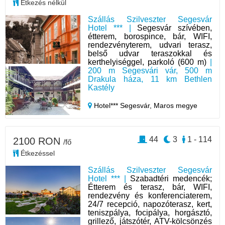
Étkezés nélkül
Szállás Szilveszter Segesvár
Hotel *** |
Segesvár szívében,
étterem, borospince, bár, WIFI,
rendezvényterem, udvari terasz,
belső udvar teraszokkal és
kerthelyiséggel, parkoló (600 m)
|
200 m Segesvári vár, 500 m
Drakula háza, 11 km Bethlen
Kastély
Hotel*** Segesvár,
Maros megye
44
3
1 - 114
2100 RON
/fő
Étkezéssel
Szállás Szilveszter Segesvár
Hotel *** |
Szabadtéri medencék;
Étterem és terasz, bár, WIFI,
rendezvény és konferenciaterem,
24/7 recepció, napozóterasz, kert,
teniszpálya, focipálya, horgásztó,
grillező, játszótér, ATV-kölcsönzés