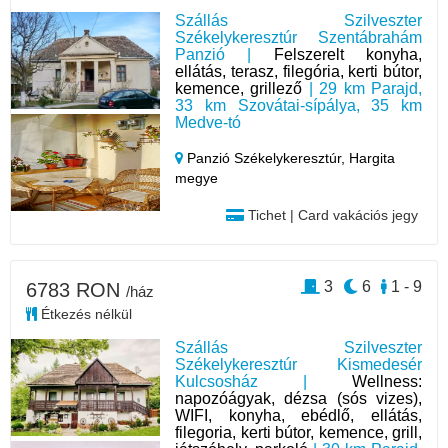
Szállás Szilveszter
Székelykeresztúr Szentábrahám
Panzió |
Felszerelt konyha,
ellátás, terasz, filegória, kerti bútor,
kemence, grillező
| 29 km Parajd,
33 km Szovátai-sípálya, 35 km
Medve-tó
Panzió Székelykeresztúr,
Hargita
megye
Tichet | Card vakációs jegy
3
6
1 - 9
6783 RON
/ház
Étkezés nélkül
Szállás Szilveszter
Székelykeresztúr Kismedesér
Kulcsosház |
Wellness:
napozóágyak, dézsa (sós vizes),
WIFI, konyha, ebédlő, ellátás,
filegoria, kerti bútor, kemence, grill,