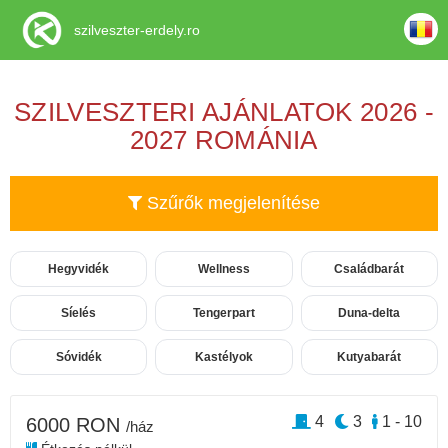
szilveszter-erdely.ro
SZILVESZTERI AJÁNLATOK 2026 -
2027 ROMÁNIA
Szűrők megjelenítése
Hegyvidék
Wellness
Családbarát
Síelés
Tengerpart
Duna-delta
Sóvidék
Kastélyok
Kutyabarát
4
3
1 - 10
6000 RON
/ház