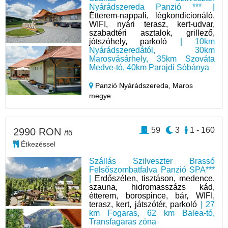
Nyárádszereda Panzió *** |
Étterem-nappali, légkondicionáló,
WIFI, nyári terasz, kert-udvar,
szabadtéri asztalok, grillező,
jótszóhely, parkoló
| 10km
Nyárádszeredától, 30km
Marosvásárhely, 35km Szováta
Medve-tó, 40km Parajdi Sóbánya
Panzió Nyárádszereda,
Maros
megye
59
3
1 - 160
2990 RON
/fő
Étkezéssel
Szállás Szilveszter Brassó
Felsőszombatfalva Panzió SPA***
|
Erdőszélen, tisztáson, medence,
szauna, hidromasszázs kád,
étterem, borospince, bár, WIFI,
terasz, kert, játszótér, parkoló
| 27
km Fogaras, 62 km Balea-tó,
Transfagaras zóna