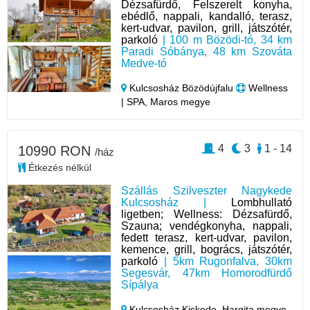
Dézsafürdő, Felszerelt konyha,
ebédlő, nappali, kandalló, terasz,
kert-udvar, pavilon, grill, játszótér,
parkoló
| 100 m Bözödi-tó, 34 km
Paradi Sóbánya, 48 km Szováta
Medve-tó
Kulcsosház Bözödújfalu
Wellness
| SPA, Maros megye
4
3
1 - 14
10990 RON
/ház
Étkezés nélkül
Szállás Szilveszter Nagykede
Kulcsosház |
Lombhullató
ligetben; Wellness: Dézsafürdő,
Szauna; vendégkonyha, nappali,
fedett terasz, kert-udvar, pavilon,
kemence, grill, bogrács, játszótér,
parkoló
| 5km Rugonfalva, 30km
Segesvár, 47km Homorodfürdő
Sípálya
Kulcsosház Kiskede,
Hargita megye