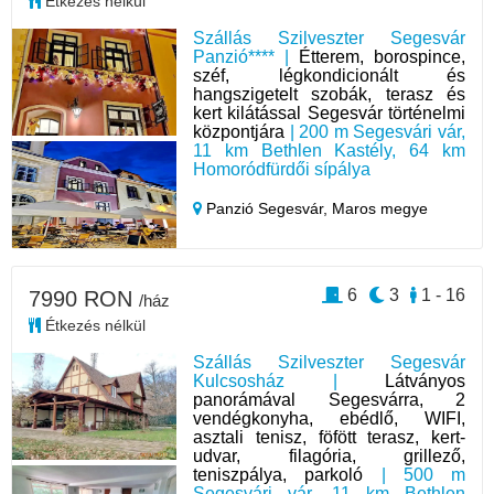
Étkezés nélkül
Szállás Szilveszter Segesvár
Panzió**** |
Étterem, borospince,
széf, légkondicionált és
hangszigetelt szobák, terasz és
kert kilátással Segesvár történelmi
központjára
| 200 m Segesvári vár,
11 km Bethlen Kastély, 64 km
Homoródfürdői sípálya
Panzió Segesvár,
Maros megye
6
3
1 - 16
7990 RON
/ház
Étkezés nélkül
Szállás Szilveszter Segesvár
Kulcsosház |
Látványos
panorámával Segesvárra, 2
vendégkonyha, ebédlő, WIFI,
asztali tenisz, föfött terasz, kert-
udvar, filagória, grillező,
teniszpálya, parkoló
| 500 m
Segesvári vár, 11 km Bethlen