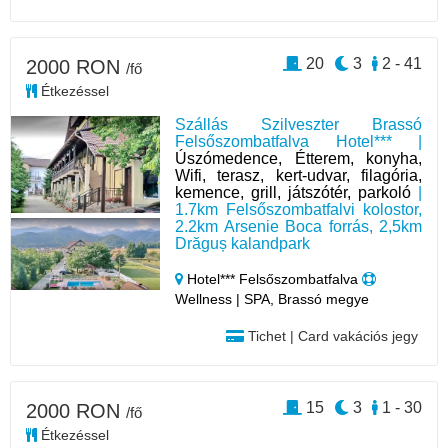
20
3
2 - 41
2000 RON
/fő
Étkezéssel
Szállás Szilveszter Brassó
Felsőszombatfalva Hotel*** |
Úszómedence, Étterem, konyha,
Wifi, terasz, kert-udvar, filagória,
kemence, grill, játszótér, parkoló
|
1.7km Felsőszombatfalvi kolostor,
2.2km Arsenie Boca forrás, 2,5km
Drăguș kalandpark
Hotel*** Felsőszombatfalva
Wellness | SPA, Brassó megye
Tichet | Card vakációs jegy
15
3
1 - 30
2000 RON
/fő
Étkezéssel