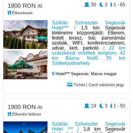
30
3
1 - 65
1800 RON
/fő
Étkezéssel
Szállás Szilveszter Segesvár
Hotel*** |
1,5 km Segesvár
történelmi központjától; Étterem,
fedett terasz, bár, panorámás
szobák, WIFI, konferenciaterem,
udvar, kert, parkoló
| 22 km
szászkézdi erődített templom, 42
km Bázna fürdő, 55 km
Székelyudvarhely
Hotel*** Segesvár,
Maros megye
Tichet | Card vakációs jegy
19
3
1 - 50
1900 RON
/fő
Étkezés feláras
Szállás Szilveszter Segesvár
Hotel *** |
1,8 km Segesvár