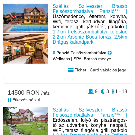
Szállás Szilveszter Brassó
Felsőszombatfalva Panzió*** |
Úszómedence, étterem, konyha,
Wifi, terasz, kert-udvar, filagória,
kemence, grill, játszótér, parkoló
|
1.7km Felsőszombatfalvi kolostor,
2.2km Arsenie Boca forrás, 2,5km
Drăguș kalandpark
Panzió Felsőszombatfalva
Wellness | SPA, Brassó megye
Tichet | Card vakációs jegy
9
3
1 - 18
14500 RON
/ház
Étkezés nélkül
Szállás Szilveszter Brassó
Felsőszombatfalva Panzió*** |
Erdőszélen, folyó és pisztrángos-
tó az udvarban, konyha, nappali,
WIFI, terasz, filagória, grill, parkoló